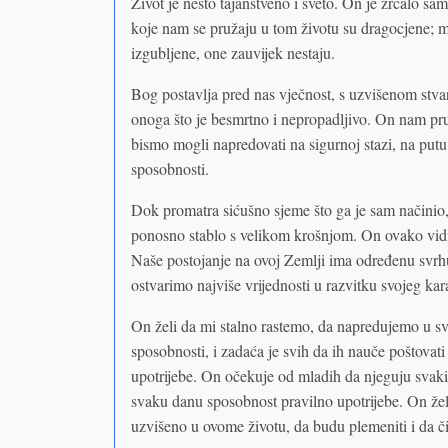
Život je nešto tajanstveno i sveto. On je zrcalo sam
koje nam se pružaju u tom životu su dragocjene; mi
izgubljene, one zauvijek nestaju.
Bog postavlja pred nas vječnost, s uzvišenom stv
onoga što je besmrtno i nepropadljivo. On nam pru
bismo mogli napredovati na sigurnoj stazi, na putu 
sposobnosti.
Dok promatra sićušno sjeme što ga je sam načinio, 
ponosno stablo s velikom krošnjom. On ovako vidi
Naše postojanje na ovoj Zemlji ima određenu svrhu.
ostvarimo najviše vrijednosti u razvitku svojeg kar
On želi da mi stalno rastemo, da napredujemo u sve
sposobnosti, i zadaća je svih da ih nauče poštovat
upotrijebe. On očekuje od mladih da njeguju svaki 
svaku danu sposobnost pravilno upotrijebe. On žel
uzvišeno u ovome životu, da budu plemeniti i da či