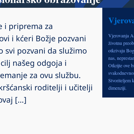
Vjerov
e i priprema za
Vjerovanja A
ovi i kćeri Božje pozvani
životnu preob
 svi pozvani da služimo
otkrivaju Bog
nas, nepresta
cilj našeg odgoja i
Otkrijte ove b
premanje za ovu službu.
svakodnevnom 
Stvoriteljem k
ćanski roditelji i učitelji
dimenziji.
ovaj […]