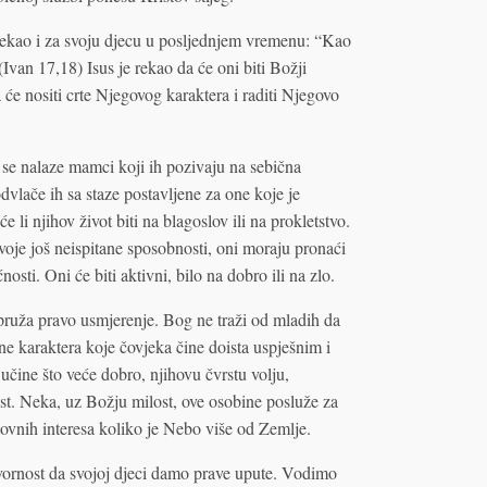
 rekao i za svoju djecu u posljednjem vremenu: “Kao
” (Ivan 17,18) Isus je rekao da će oni biti Božji
 će nositi crte Njegovog karaktera i raditi Njegovo
se nalaze mamci koji ih pozivaju na sebična
dvlače ih sa staze postavljene za one koje je
li njihov život biti na blagoslov ili na prokletstvo.
svoje još neispitane sposobnosti, oni moraju pronaći
ti. Oni će biti aktivni, bilo na dobro ili na zlo.
j pruža pravo usmjerenje. Bog ne traži od mladih da
 karaktera koje čovjeka čine doista uspješnim i
čine što veće dobro, njihovu čvrstu volju,
ost. Neka, uz Božju milost, ove osobine posluže za
jetovnih interesa koliko je Nebo više od Zemlje.
ornost da svojoj djeci damo prave upute. Vodimo