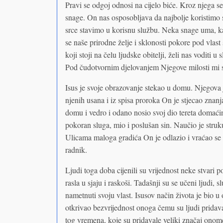
Pravi se odgoj odnosi na cijelo biće. Kroz njega se
snage. On nas osposobljava da najbolje koristimo sn
srce stavimo u korisnu službu. Neka snage uma, ka
se naše prirodne želje i sklonosti pokore pod vlast
koji stoji na čelu ljudske obitelji, želi nas voditi 
Pod čudotvornim djelovanjem Njegove milosti mi s
Isus je svoje obrazovanje stekao u domu. Njegova j
njenih usana i iz spisa proroka On je stjecao znan
domu i vedro i odano nosio svoj dio tereta domaći
pokoran sluga, mio i poslušan sin. Naučio je struku
Ulicama maloga gradića On je odlazio i vraćao se
radnik.
Ljudi toga doba cijenili su vrijednost neke stvari p
rasla u sjaju i raskoši. Tadašnji su se učeni ljudi, 
nametnuti svoju vlast. Isusov način života je bio u
otkrivao bezvrijednost onoga čemu su ljudi pridava
tog vremena, koje su pridavale veliki značaj onome