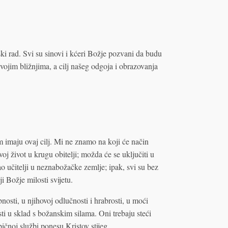
ki rad. Svi su sinovi i kćeri Božje pozvani da budu
ojim bližnjima, a cilj našeg odgoja i obrazovanja
om imaju ovaj cilj. Mi ne znamo na koji će način
oj život u krugu obitelji; možda će se uključiti u
ao učitelji u neznabožačke zemlje; ipak, svi su bez
i Božje milosti svijetu.
nosti, u njihovoj odlučnosti i hrabrosti, u moći
sti u sklad s božanskim silama. Oni trebaju steći
ičnoj službi ponesu Kristov stijeg.