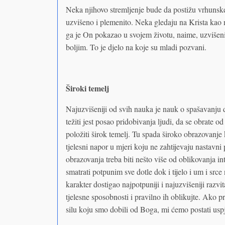
Neka njihovo stremljenje bude da postižu vrhunsk
uzvišeno i plemenito. Neka gledaju na Krista kao n
ga je On pokazao u svojem životu, naime, uzvišeni c
boljim. To je djelo na koje su mladi pozvani.
Široki temelj
Najuzvišeniji od svih nauka je nauk o spašavanju 
težiti jest posao pridobivanja ljudi, da se obrate od
položiti širok temelj. Tu spada široko obrazovanje ko
tjelesni napor u mjeri koju ne zahtijevaju nastav
obrazovanja treba biti nešto više od oblikovanja i
smatrati potpunim sve dotle dok i tijelo i um i src
karakter dostigao najpotpuniji i najuzvišeniji razvi
tjelesne sposobnosti i pravilno ih oblikujte. Ako 
silu koju smo dobili od Boga, mi ćemo postati uspj