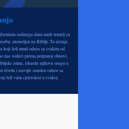
anja
dventista sedmoga dana nude temelj za
razbu, utemeljen na Bibliji. Ta učenja
a koji želi imati odnos sa svakim od
no nas vodeći prema potpunoj obnovi.
iblijske istine, iskusite njihovu snagu u
životu i razvijte smislen odnos sa
oji želi vašu cjelovitost u svakoj