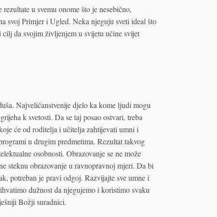
e rezultate u svemu onome što je nesebično,
a svoj Primjer i Ugled. Neka njeguju sveti ideal što
ilj da svojim življenjem u svijetu učine svijet
duša. Najveličanstvenije djelo ka kome ljudi mogu
 grijeha k svetosti. Da se taj posao ostvari, treba
je će od roditelja i učitelja zahtijevati umni i
ni programi u drugim predmetima. Rezultat takvog
ntelektualne osobnosti. Obrazovanje se ne može
e ne steknu obrazovanje u ravnopravnoj mjeri. Da bi
tak, potreban je pravi odgoj. Razvijajte sve umne i
prihvatimo dužnost da njegujemo i koristimo svaku
ešniji Božji suradnici.