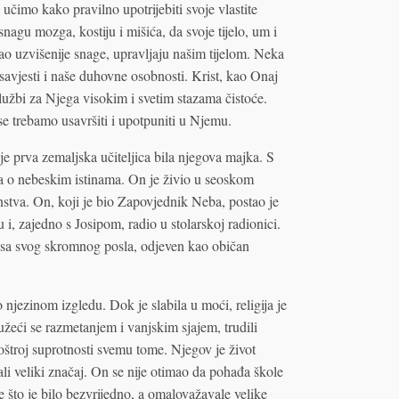
 učimo kako pravilno upotrijebiti svoje vlastite
agu mozga, kostiju i mišića, da svoje tijelo, um i
o uzvišenije snage, upravljaju našim tijelom. Neka
 savjesti i naše duhovne osobnosti. Krist, kao Onaj
u službi za Njega visokim i svetim stazama čistoće.
e trebamo usavršiti i upotpuniti u Njemu.
e prva zemaljska učiteljica bila njegova majka. S
ja o nebeskim istinama. On je živio u seoskom
nstva. On, koji je bio Zapovjednik Neba, postao je
 i, zajedno s Josipom, radio u stolarskoj radionici.
 sa svog skromnog posla, odjeven kao običan
o njezinom izgledu. Dok je slabila u moći, religija je
služeći se razmetanjem i vanjskim sjajem, trudili
 oštroj suprotnosti svemu tome. Njegov je život
li veliki značaj. On se nije otimao da pohađa škole
 što je bilo bezvrijedno, a omalovažavale velike