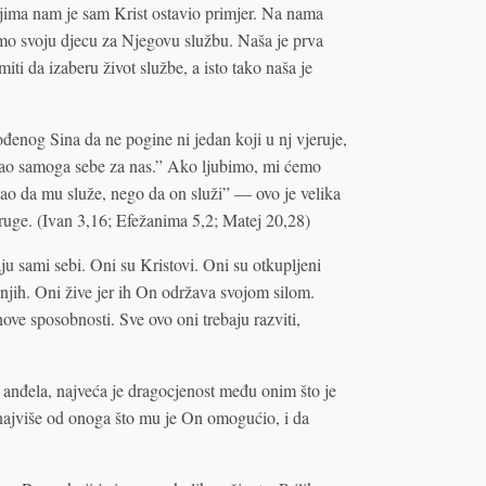
ojima nam je sam Krist ostavio primjer. Na nama
imo svoju djecu za Njegovu službu. Naša je prva
ti da izaberu život službe, a isto tako naša je
ođenog Sina da ne pogine ni jedan koji u nj vjeruje,
redao samoga sebe za nas.” Ako ljubimo, mi ćemo
šao da mu služe, nego da on služi” — ovo je velika
ruge. (Ivan 3,16; Efežanima 5,2; Matej 20,28)
u sami sebi. Oni su Kristovi. Oni su otkupljeni
jih. Oni žive jer ih On održava svojom silom.
ove sposobnosti. Sve ovo oni trebaju razviti,
anđela, najveća je dragocjenost među onim što je
 najviše od onoga što mu je On omogućio, i da