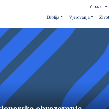
ČLANCI
Biblija
Vjerovanja
Živo
sionarsko obrazovanje