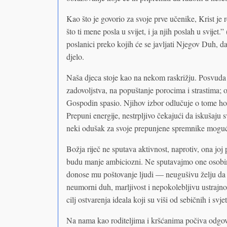
Kao što je govorio za svoje prve učenike, Krist je
što ti mene posla u svijet, i ja njih poslah u svijet.
poslanici preko kojih će se javljati Njegov Duh, da
djelo.
Naša djeca stoje kao na nekom raskrižju. Posvuda 
zadovoljstva, na popuštanje porocima i strastima; o
Gospodin spasio. Njihov izbor odlučuje o tome hoće 
Prepuni energije, nestrpljivo čekajući da iskušaju 
neki odušak za svoje prepunjene spremnike mogućnos
Božja riječ ne sputava aktivnost, naprotiv, ona jo
budu manje ambiciozni. Ne sputavajmo one osobine
donose mu poštovanje ljudi — neugušivu želju da u
neumorni duh, marljivost i nepokolebljivu ustrajn
cilj ostvarenja ideala koji su viši od sebičnih i sv
Na nama kao roditeljima i kršćanima počiva odgov