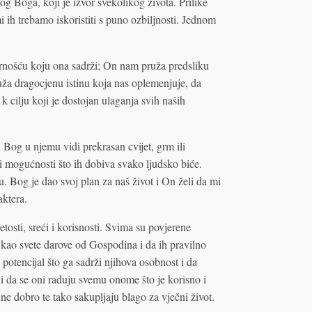
og Boga, koji je izvor svekolikog života. Prilike
 ih trebamo iskoristiti s puno ozbiljnosti. Jednom
arnošću koju ona sadrži; On nam pruža predsliku
ža dragocjenu istinu koja nas oplemenjuje, da
k cilju koji je dostojan ulaganja svih naših
Bog u njemu vidi prekrasan cvijet, grm ili
 mogućnosti što ih dobiva svako ljudsko biće.
 Bog je dao svoj plan za naš život i On želi da mi
aktera.
tosti, sreći i korisnosti. Svima su povjerene
i kao svete darove od Gospodina i da ih pravilno
potencijal što ga sadrži njihova osobnost i da
i da se oni raduju svemu onome što je korisno i
ne dobro te tako sakupljaju blago za vječni život.