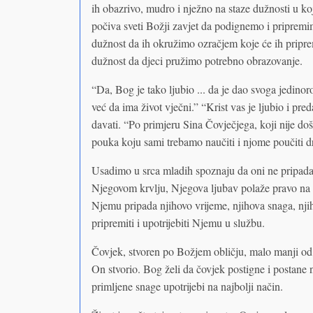
ih obazrivo, mudro i nježno na staze dužnosti u k
počiva sveti Božji zavjet da podignemo i priprem
dužnost da ih okružimo ozračjem koje će ih pripremi
dužnost da djeci pružimo potrebno obrazovanje.
“Da, Bog je tako ljubio ... da je dao svoga jedinor
već da ima život vječni.” “Krist vas je ljubio i p
davati. “Po primjeru Sina Čovječjega, koji nije do
pouka koju sami trebamo naučiti i njome poučiti d
Usadimo u srca mladih spoznaju da oni ne pripadaj
Njegovom krvlju, Njegova ljubav polaže pravo na n
Njemu pripada njihovo vrijeme, njihova snaga, njih
pripremiti i upotrijebiti Njemu u službu.
Čovjek, stvoren po Božjem obličju, malo manji od 
On stvorio. Bog želi da čovjek postigne i postane
primljene snage upotrijebi na najbolji način.