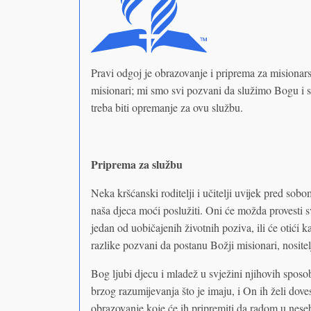
Pravi odgoj je obrazovanje i priprema za misionars
misionari; mi smo svi pozvani da služimo Bogu i sv
treba biti opremanje za ovu službu.
Priprema za službu
Neka kršćanski roditelji i učitelji uvijek pred sob
naša djeca moći poslužiti. Oni će možda provesti sv
jedan od uobičajenih životnih poziva, ili će otići k
razlike pozvani da postanu Božji misionari, nositelj
Bog ljubi djecu i mladež u svježini njihovih sposob
brzog razumijevanja što je imaju, i On ih želi dove
obrazovanje koje će ih pripremiti da radom u neseb