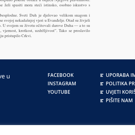
e želi spasiti mora steći istinsko, osobno iskustvo s
 besplodne. Sveti Duh je djelovao velikom snagom i
 se svojoj nekadašnjoj vjeri u Evanđelje. Otad su živjeli
o. U svojem su životu očitovali darove Duha — a to su
ta, vjernost, krotkost, uzdržljivost”. Tako se proslavilo
u pristupilo Crkvi.
FACEBOOK
UPORABA IM
ve u
INSTAGRAM
POLITIKA P
YOUTUBE
UVJETI KORI
PIŠITE NAM
atskoj