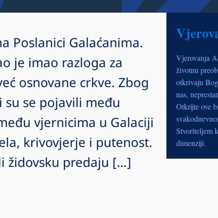
Vjerov
 na Poslanici Galaćanima.
Vjerovanja A
o je imao razloga za
životnu preob
 već osnovane crkve. Zbog
otkrivaju Bog
nas, nepresta
ji su se pojavili među
Otkrijte ove b
među vjernicima u Galaciji
svakodnevnom 
Stvoriteljem k
ela, krivovjerje i putenost.
dimenziji.
ali židovsku predaju […]