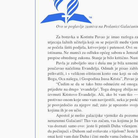
Ovo se poglavlje zasniva na Poslanici Galaćani
Za boravka u Korintu Pavao je imao razloga z
utjecaja lažnih učitelja koji su se pojavili među vj
se počela širiti podjela, krivovjerje i putenost. Ovi 
istinama. Ne mareći za odluku općeg sabora u Jeruzal
propise obrednog zakona. Stanje je bilo kritično. Nasta
Pavla je zaboljelo srce i duša mu je bila uznem
poučavao načelima Evanđelja. Odmah je pisao zablud
prihvatili, i s velikom oštrinom korio one koji su o
Boga, Oca našega, i Gospodina Isusa Krista”, Pavao je
“Čudim se da se tako brzo odmećete od onoga k
prijeđete na drugo ‘evanđelje’. Toga drugog zbilja n
izvrnuti Kristovo Evanđelje. Ali, ako bi vam tko —
protivno onom koje smo vam navijestili, neka je prok
je posvjedočio za njegov rad; zato je upozorio svoju
kojima ih je on učio.
Apostol je molio galacijske vjernike da pozorno
nerazumni Galaćani! Tko vas začara, vas kojima je Isu
vas doznati samo ovo: jeste li primili Duha vršenjem
da počinjući s Duhom sad svršavate s tijelom? Jeste l
onaj koji vam daje Duha i čini među vama čudesa, čini