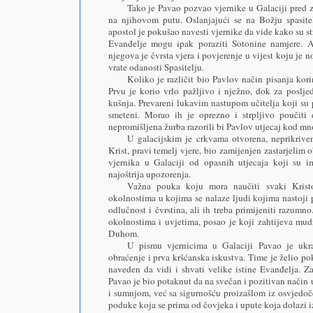
Tako je Pavao pozvao vjernike u Galaciji pred zi
na njihovom putu. Oslanjajući se na Božju spasitelj
apostol je pokušao navesti vjernike da vide kako su st
Evanđelje mogu ipak poraziti Sotonine namjere. Ap
njegova je čvrsta vjera i povjerenje u vijest koju j
vrate odanosti Spasitelju.
Koliko je različit bio Pavlov način pisanja kor
Prvu je korio vrlo pažljivo i nježno, dok za poslje
kušnja. Prevareni lukavim nastupom učitelja koji su 
smeteni. Morao ih je oprezno i strpljivo poučiti 
nepromišljena žurba razorili bi Pavlov utjecaj kod mn
U galacijskim je crkvama otvorena, neprikrive
Krist, pravi temelj vjere, bio zamijenjen zastarjelim
vjernika u Galaciji od opasnih utjecaja koji su im
najoštrija upozorenja.
Važna pouka koju mora naučiti svaki Kristo
okolnostima u kojima se nalaze ljudi kojima nastoji 
odlučnost i čvrstina, ali ih treba primijeniti razum
okolnostima i uvjetima, posao je koji zahtijeva mud
Duhom.
U pismu vjernicima u Galaciji Pavao je ukr
obraćenje i prva kršćanska iskustva. Time je želio 
naveden da vidi i shvati velike istine Evanđelja. 
Pavao je bio potaknut da na svečan i pozitivan način 
i sumnjom, već sa sigurnošću proizašlom iz osvjedoče
poduke koja se prima od čovjeka i upute koja dolazi i