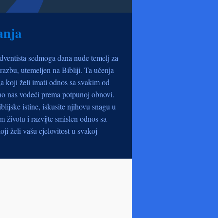
anja
dventista sedmoga dana nude temelj za
razbu, utemeljen na Bibliji. Ta učenja
a koji želi imati odnos sa svakim od
no nas vodeći prema potpunoj obnovi.
iblijske istine, iskusite njihovu snagu u
životu i razvijte smislen odnos sa
oji želi vašu cjelovitost u svakoj