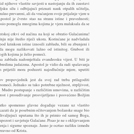
d njihove vlastite savjesti u nastojanju da ih zaustavi
sku silu i odbijajući priznati nauk otpalih učitelja,
rašno prevareni, ali da vraćanjem svoje prijašnje vjere u
ostol je čvrsto stao na stranu istine i pravednosti;
e nosio pomogla mnogima kojima je vjera malaksala da se
intskoj crkvi od načina na koji se obratio Galaćanima!
dnju nije štedio riječi ukora. Korinćane je nadvladala
pod krinkom istine iznosili zabludu, bili su zbunjeni i
da mogu razlikovati lažno od istinitog. Grubost ili
ogih kojima je želio pomoći.
na zabluda nadomještala evanđeosku vijest. U biti je
 obredima judaizma. Apostol je vidio da radi spašavanja
 prijetili mora poduzeti najodlučnije mjere, uputiti
v propovjednik jest da svoj rad treba prilagoditi
pomoći. Jednako su tako potrebne nježnost, strpljivost,
no. Mudro postupanje s različitim umovima, u različitim
rost i prosuđivanje prosvijetljeno i posvećeno Božjim
atko spomenuo glavne događaje vezane uz vlastito
pokazati da je posebnim očitovanjem božanske snage bio
Zahvaljujući uputama što ih je primio od samog Boga,
upozori i savjetuje Galaćane. Pisao je ne s oklijevanjem
nja i sigurne spoznaje. Jasno je ocrtao razliku između
zravno od Krista.