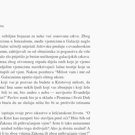
ma.
a ozbiljnu bojazan za neke već osnovane crkve. Zbog
ernicima u Jeruzalemu, među vjernicima u Galaciji naglo
su lažni učitelji miješali židovsku predaju s evanđeoskim
emu, zahtijevali su od obraćenika iz poganstva da vrše
lo zlo prijetilo je brzim uništenjem galacijskih crkava.
irena zbog otvorenog otpada dijela onih koje je vjerno
jelim vjernicima razotkrivajući lažne teorije koje su
dstupili od vjere. Nakon pozdrava “Milost vam i mir od
 Galaćanima uputio riječi oštrog ukora:
oji vas je pozvao da budete u Kristovoj milosti, da
ema! Ima samo nekih ljudi koji vas zbunjuju i koji žele
 bili to mi, bio anđeo s neba — navijestio Evanđelje
let!” Pavlov nauk bio je u skladu s Pismima i Sveti Duh
 braću da ne slušaju ništa što bi se protivilo istinama
 ispitaju svoje prvo iskustvo u kršćanskom životu. “O
s Krist kao razapeti bio stavljen pred oči? Htio bih od
 Zakona ili prihvaćanjem vjere? Jeste li tako nerazumni
i uzalud toliko toga doživjeli? Ako je doista uzalud! A
 li to zbog vršenja Zakona ili zbog prihvaćanja vjere?”