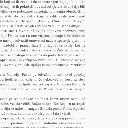
koji su ih zaveli i da se vrate vjeri koja je bila tako
 koji su ih pokušali odvesti od vjere u Evanđelje bili
. Njihova se pobožnost sastojala od nizanja obreda čijim
im stalo do Evanđelja koje je zahtijevalo poslušnost
i kraljevstva Božjega!” (Ivan 3,3) Smatrali su da vjera
pa su se držali svojih zabluda varajući sebe i druge.
tosti srca i života još uvijek odgovara neobnovljenoj
itelja. Danas, kao i u ono vrijeme, postoje lažni duhovni
no nastoji odvratiti umove od nade u spasenje vjerom u
azdoblju praneprijatelj prilagođava svoje kušnje
variti. U apostolsko doba naveo je Židove da uzdižu
koji se smatraju kršćanima da pod izlikom poštovanja
propisi mogu nekažnjeno prestupati. Dužnost je svakog
 izvrću vjeru i da riječju istine neustrašivo razotkrije
e u Galaciji, Pavao je odvažno branio svoj položaj
 od ljudi, niti po kojemu čovjeku, već po Isusu Kristu i
ije primio od ljudi, već od najviše Vlasti na Nebu. A
alemu odlukama kojima se Pavao pokorio u svojem
 Pavao je iznio dokaz da “ni u čemu nisam manji od
 sebe, već da veliča Božju milost. Oni koji su nastojali
sta čija se milost i snaga očitovala preko Pavla. Apostol
dlučno ustati u obranu svojeg položaja i vlasti.
u upoznali Božju moć, da se vrate svojoj prvoj ljubavi
 im je prednost da postanu slobodni muškarci i žene u
e potpuno pokore oblače u odjeću Njegove pravednosti.