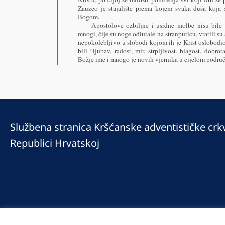
Zauzeo je stajalište prema kojem svaka duša koja s
Bogom.
Apostolove ozbiljne i usrdne molbe nisu bile
mnogi, čije su noge odlutale na stranputicu, vratili su
nepokolebljivo u slobodi kojom ih je Krist oslobodi
bili “ljubav, radost, mir, strpljivost, blagost, dobro
Božje ime i mnogo je novih vjernika u cijelom područj
Službena stranica Kršćanske adventističke crk
Republici Hrvatskoj
© 2025 Copyright © 2023 Kršćanska adventistička crkva u Republici Hrv
Prilaz Gjure Deželića 77 Zagreb 10000 Hrvatska 01 236 1900