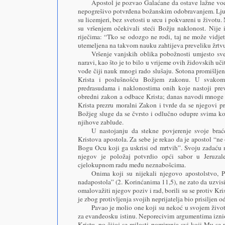
Apostol je pozvao Galaćane da ostave lažne vođe 
nepogrešivo potvrđena božanskim odobravanjem. Ljudi
su licemjeri, bez svetosti u srcu i pokvareni u životu
su vršenjem očekivali steći Božju naklonost. Nije 
riječima: “Tko se odozgo ne rodi, taj ne može vidjet
utemeljena na takvom nauku zahtijeva preveliku žrtvu 
Vršenje vanjskih oblika pobožnosti umjesto sve
naravi, kao što je to bilo u vrijeme ovih židovskih uč
vođe čiji nauk mnogi rado slušaju. Sotona promišlje
Krista i poslušnošću Božjem zakonu. U svakom r
predrasudama i naklonostima onih koje nastoji pre
obredni zakon a odbace Krista; danas navodi mnoge 
Krista prezru moralni Zakon i tvrde da se njegovi 
Božjeg sluge da se čvrsto i odlučno odupre svima koji
njihove zablude.
U nastojanju da stekne povjerenje svoje brać
Kristova apostola. Za sebe je rekao da je apostol “ne
Bogu Ocu koji ga uskrisi od mrtvih”. Svoju zadaću n
njegov je položaj potvrdio opći sabor u Jeruz
cjelokupnom radu među neznabošcima.
Onima koji su nijekali njegovo apostolstvo,
nadapostola” (2. Korinćanima 11,5), ne zato da uzvisi
omalovažiti njegov poziv i rad, borili su se protiv Kri
je zbog protivljenja svojih neprijatelja bio prisiljen o
Pavao je molio one koji su nekoć u svojem život
za evanđeosku istinu. Neporecivim argumentima iznio
Kristu, po čijoj se milosti pomirenja svi koji Mu s