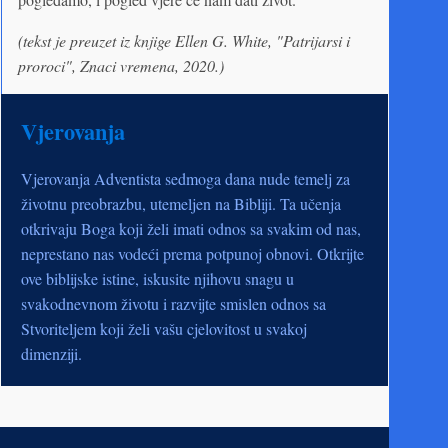
(tekst je preuzet iz knjige Ellen G. White, "Patrijarsi i
proroci", Znaci vremena, 2020.)
Vjerovanja
Vjerovanja Adventista sedmoga dana nude temelj za
životnu preobrazbu, utemeljen na Bibliji. Ta učenja
otkrivaju Boga koji želi imati odnos sa svakim od nas,
neprestano nas vodeći prema potpunoj obnovi. Otkrijte
ove biblijske istine, iskusite njihovu snagu u
svakodnevnom životu i razvijte smislen odnos sa
Stvoriteljem koji želi vašu cjelovitost u svakoj
dimenziji.