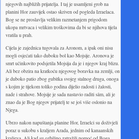
njegovih najbližih prijatelja. I taj je usamljeni grob na
planini Hor zauvijek ostao skriven od pogleda Izraelaca.
Bog se ne proslavlja velikim razmetanjem prigodom
ukopa mrtvaca i velikim troškovima da bi se njihova tijela
vratila u prah.
Cijela je zajednica tugovala za Aronom, a ipak oni nisu
mogli osjećati tako duboku bol kao Mojsije. Aronova je
smrt učinkovito podsjetila Mojsija da je i njegov kraj blizu.
Ali bez obzira na kratkoću njegovog boravka na zemlji, on
je duboko patio zbog gubitka svojeg stalnog druga, onoga
s kojim je tijekom toliko godina dijelio radosti i žalosti,
nade i strahove. Mojsije je sada nastavio raditi sâm, ali je
znao da je Bog njegov prijatelj te se još više oslonio na
Njega.
Ubrzo nakon napuštanja planine Hor, Izraelci su doživjeli
poraz u sukobu s kraljem Arada, jednim od kanaanskih
kraljeva. Ali kad su ozbiljno zatražili pomoć od Boga,