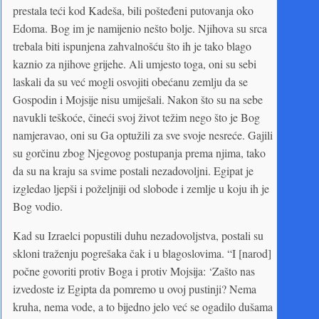
prestala teći kod Kadeša, bili pošteđeni putovanja oko
Edoma. Bog im je namijenio nešto bolje. Njihova su srca
trebala biti ispunjena zahvalnošću što ih je tako blago
kaznio za njihove grijehe. Ali umjesto toga, oni su sebi
laskali da su već mogli osvojiti obećanu zemlju da se
Gospodin i Mojsije nisu umiješali. Nakon što su na sebe
navukli teškoće, čineći svoj život težim nego što je Bog
namjeravao, oni su Ga optužili za sve svoje nesreće. Gajili
su gorčinu zbog Njegovog postupanja prema njima, tako
da su na kraju sa svime postali nezadovoljni. Egipat je
izgledao ljepši i poželjniji od slobode i zemlje u koju ih je
Bog vodio.
Kad su Izraelci popustili duhu nezadovoljstva, postali su
skloni traženju pogrešaka čak i u blagoslovima. “I [narod]
počne govoriti protiv Boga i protiv Mojsija: ‘Zašto nas
izvedoste iz Egipta da pomremo u ovoj pustinji? Nema
kruha, nema vode, a to bijedno jelo već se ogadilo dušama