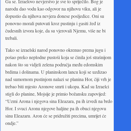
Ga se. Izraelovo nevjerstvo je sve to spriječilo. Bog je
narodu dao vodu kao odgovor na njihovu viku, ali je
dopustio da njihova nevjera donese posljedice. Oni su
ponovno morali putovati kroz pustinju i gasiti žeđ iz
čudesnih izvora koje, da su vjerovali Njemu, više ne bi
trebali.
Tako se izraelski narod ponovno okrenuo prema jugu i
pošao preko neplodne pustoši koja se činila još strašnijom
nakon što su vidjeli zelena područja među edomskim
brdima i dolinama. U planinskom lancu koji se uzdizao
nad sumornom pustinjom nalazi se planina Hor, čiji vrh je
trebao biti mjesto Aronove smrti i ukopa. Kad su Izraelci
stigli do planine, Mojsije je primio božansku zapovijed:
“Uzmi Arona i njegova sina Eleazara, pa ih izvedi na brdo
Hor. I svuci Aronu njegove haljine pa ih obuci njegovu
sinu Eleazaru. Aron će se pridružiti precima, umrijet će
ondje.”