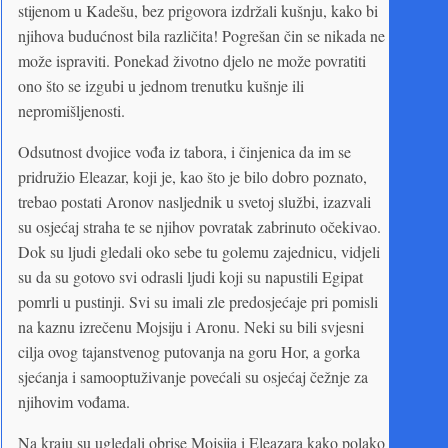
stijenom u Kadešu, bez prigovora izdržali kušnju, kako bi
njihova budućnost bila različita! Pogrešan čin se nikada ne
može ispraviti. Ponekad životno djelo ne može povratiti
ono što se izgubi u jednom trenutku kušnje ili
nepromišljenosti.
Odsutnost dvojice vođa iz tabora, i činjenica da im se
pridružio Eleazar, koji je, kao što je bilo dobro poznato,
trebao postati Aronov nasljednik u svetoj službi, izazvali
su osjećaj straha te se njihov povratak zabrinuto očekivao.
Dok su ljudi gledali oko sebe tu golemu zajednicu, vidjeli
su da su gotovo svi odrasli ljudi koji su napustili Egipat
pomrli u pustinji. Svi su imali zle predosjećaje pri pomisli
na kaznu izrečenu Mojsiju i Aronu. Neki su bili svjesni
cilja ovog tajanstvenog putovanja na goru Hor, a gorka
sjećanja i samooptuživanje povećali su osjećaj čežnje za
njihovim vođama.
Na kraju su ugledali obrise Mojsija i Eleazara kako polako