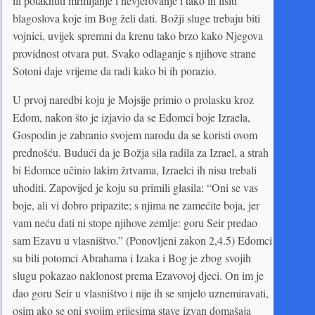
ili potaknuti mrmljanje i nevjerovanje i tako ih lišiti
blagoslova koje im Bog želi dati. Božji sluge trebaju biti
vojnici, uvijek spremni da krenu tako brzo kako Njegova
providnost otvara put. Svako odlaganje s njihove strane
Sotoni daje vrijeme da radi kako bi ih porazio.
U prvoj naredbi koju je Mojsije primio o prolasku kroz
Edom, nakon što je izjavio da se Edomci boje Izraela,
Gospodin je zabranio svojem narodu da se koristi ovom
prednošću. Budući da je Božja sila radila za Izrael, a strah
bi Edomce učinio lakim žrtvama, Izraelci ih nisu trebali
uhoditi. Zapovijed je koju su primili glasila: “Oni se vas
boje, ali vi dobro pripazite; s njima ne zamećite boja, jer
vam neću dati ni stope njihove zemlje: goru Seir predao
sam Ezavu u vlasništvo.” (Ponovljeni zakon 2,4.5) Edomci
su bili potomci Abrahama i Izaka i Bog je zbog svojih
slugu pokazao naklonost prema Ezavovoj djeci. On im je
dao goru Seir u vlasništvo i nije ih se smjelo uznemiravati,
osim ako se oni svojim grijesima stave izvan domašaja