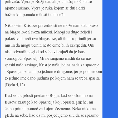
prihvaća. Vjera je Božji dar, ali je u našoj moći da se
njome služimo. Vjera je ruka kojom se duša drži
božanskih ponuda milosti i milosrđa.
Ništa osim Kristove pravednosti ne može nam dati pravo
na blagoslove Saveza milosti. Mnogi su dugo željeli i
pokušavali steći ove blagoslove, ali ih nisu primili jer su
mislili da mogu učiniti nešto čime bi ih zavrijedili. Oni
nisu odvratili pogled od sebe vjerujući da je Isus
svemogući Spasitelj. Mi ne smijemo misliti da će nas
spasiti naše zasluge, Krist je naša jedina nada za spasenje.
“Spasenja nema ni po jednome drugome, jer je pod nebom
to jedino ime dano ljudima po kojem nam se treba spasiti.”
(Djela 4,12)
Kad se u cijelosti predamo Bogu, kad se oslonimo na
Isusove zasluge kao Spasitelja koji oprašta grijehe, mi
ćemo primiti pomoć za kojom čeznemo. Neka nitko ne
gleda na sebe, kao da mi posjedujemo silu da se spasimo.