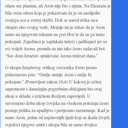
silaze niz planinu, ali Aron nije bio s njima. Na Eleazaru je
bila sveta odora koja je pokazivala da je on naslijedio
svojega oca u svetoj službi. Dok se narod teška srca
okupio oko svojeg vođe, Mojsije im je rekao da je Aron
umro na njegovim rukama na gori Hor te da su ga tamo
pokopali. Zajednica je zaplakala tužeći i jadikujući jer su
svi voljeli Arona, premda su mu tako često zadavali bol.
“Sav dom Izraelov oplakivaše Arona trideset dana.”
O ukopu Izraelovog velikog svećenika Sveto pismo
jednostavno piše: “Ondje umrije Aron i ondje bi
pokopan.” (Ponovljeni zakon 10,6) U kakvoj je očitoj
suprotnosti s današnjim pogrebnim običajima bio ovaj
ukop u skladu s izričitom Božjom zapovijedi. U
suvremeno doba ukop čovjeka na visokom položaju često
postaje prilika za upadljivo i pretjerano razmetanje. Kad je
umro Aron, jedan od najslavnijih ljudi koji su ikada živjeli,
svjedoci njegove smrti i ukopa bila su samo dvojica