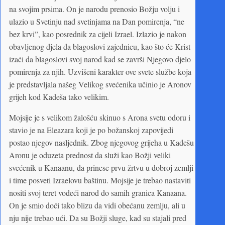
na svojim prsima. On je narodu prenosio Božju volju i
ulazio u Svetinju nad svetinjama na Dan pomirenja, “ne
bez krvi”, kao posrednik za cijeli Izrael. Izlazio je nakon
obavljenog djela da blagoslovi zajednicu, kao što će Krist
izaći da blagoslovi svoj narod kad se završi Njegovo djelo
pomirenja za njih. Uzvišeni karakter ove svete službe koja
je predstavljala našeg Velikog svećenika učinio je Aronov
grijeh kod Kadeša tako velikim.
Mojsije je s velikom žalošću skinuo s Arona svetu odoru i
stavio je na Eleazara koji je po božanskoj zapovijedi
postao njegov nasljednik. Zbog njegovog grijeha u Kadešu
Aronu je oduzeta prednost da služi kao Božji veliki
svećenik u Kanaanu, da prinese prvu žrtvu u dobroj zemlji
i time posveti Izraelovu baštinu. Mojsije je trebao nastaviti
nositi svoj teret vodeći narod do samih granica Kanaana.
On je smio doći tako blizu da vidi obećanu zemlju, ali u
nju nije trebao ući. Da su Božji sluge, kad su stajali pred