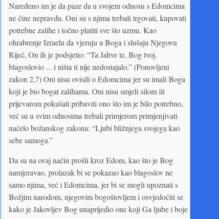
Naređeno im je da paze da u svojem odnosu s Edomcima
ne čine nepravdu. Oni su s njima trebali trgovati, kupovati
potrebne zalihe i točno platiti sve što uzmu. Kao
ohrabrenje Izraelu da vjeruju u Boga i slušaju Njegovu
Riječ, On ih je podsjetio: “Ta Jahve te, Bog tvoj,
blagoslovio ... i ništa ti nije nedostajalo.” (Ponovljeni
zakon 2,7) Oni nisu ovisili o Edomcima jer su imali Boga
koji je bio bogat zalihama. Oni nisu smjeli silom ili
prijevarom pokušati pribaviti ono što im je bilo potrebno,
već su u svim odnosima trebali primjerom primjenjivati
načelo božanskog zakona: “Ljubi bližnjega svojega kao
sebe samoga.”
Da su na ovaj način prošli kroz Edom, kao što je Bog
namjeravao, prolazak bi se pokazao kao blagoslov ne
samo njima, već i Edomcima, jer bi se mogli upoznati s
Božjim narodom, njegovim bogoštovljem i osvjedočiti se
kako je Jakovljev Bog unaprijedio one koji Ga ljube i boje