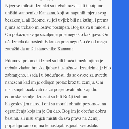
Njegove milosti. Izraelci su trebali razvlastiti i potpuno
uništiti stanovnike Kanaana, koji su napunili mjeru svog
bezakonja, ali Edomci su još uvijek bili na kušnji i prema
njima se trebalo milostivo postupati. Bog uživa u milosti i
On pokazuje svoje sažaljenje prije nego što kažnjava. On
uči Izraela da poštedi Edomce prije nego što će od njega
zatražiti da uništi stanovnike Kanaana.
Edomovi potomci i Izrael su bili braća i među njima je
trebala vladati bratska ljubav i uslužnost. Izraelcima je bilo
zabranjeno, i sada i u budućnosti, da se osvete za uvredu
nanesenu kad im je odbijen prolaz kroz tu zemlju. Oni
nisu smjeli očekivati da će posjedovati bilo koji dio
edomske zemlje. Izraelci su bili Božji izabran i
blagoslovljen narod i oni su morali obratiti pozornost na
ograničenja koja im je On dao. Bog im je obećao dobru
baštinu, ali nisu smjeli misliti da sva prava na Zemlji
pripadaju samo njima te nastojati istjerati sve ostale.