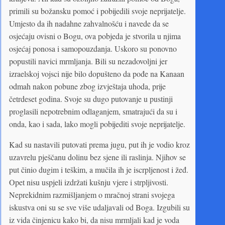
primili su božansku pomoć i pobijedili svoje neprijatelje.
Umjesto da ih nadahne zahvalnošću i navede da se
osjećaju ovisni o Bogu, ova pobjeda je stvorila u njima
osjećaj ponosa i samopouzdanja. Uskoro su ponovno
popustili navici mrmljanja. Bili su nezadovoljni jer
izraelskoj vojsci nije bilo dopušteno da pođe na Kanaan
odmah nakon pobune zbog izvještaja uhoda, prije
četrdeset godina. Svoje su dugo putovanje u pustinji
proglasili nepotrebnim odlaganjem, smatrajući da su i
onda, kao i sada, lako mogli pobijediti svoje neprijatelje.
Kad su nastavili putovati prema jugu, put ih je vodio kroz
uzavrelu pješčanu dolinu bez sjene ili raslinja. Njihov se
put činio dugim i teškim, a mučila ih je iscrpljenost i žeđ.
Opet nisu uspjeli izdržati kušnju vjere i strpljivosti.
Neprekidnim razmišljanjem o mračnoj strani svojega
iskustva oni su se sve više udaljavali od Boga. Izgubili su
iz vida činjenicu kako bi, da nisu mrmljali kad je voda