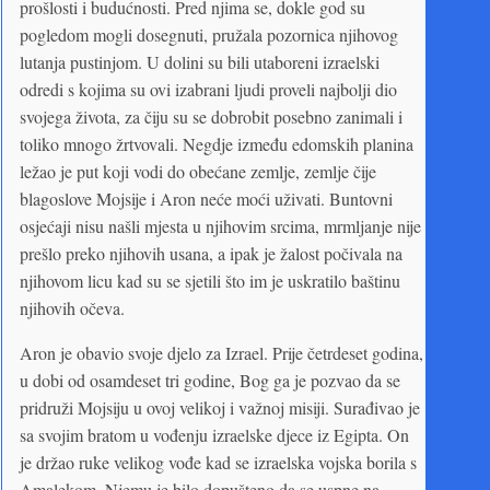
prošlosti i budućnosti. Pred njima se, dokle god su
pogledom mogli dosegnuti, pružala pozornica njihovog
lutanja pustinjom. U dolini su bili utaboreni izraelski
odredi s kojima su ovi izabrani ljudi proveli najbolji dio
svojega života, za čiju su se dobrobit posebno zanimali i
toliko mnogo žrtvovali. Negdje između edomskih planina
ležao je put koji vodi do obećane zemlje, zemlje čije
blagoslove Mojsije i Aron neće moći uživati. Buntovni
osjećaji nisu našli mjesta u njihovim srcima, mrmljanje nije
prešlo preko njihovih usana, a ipak je žalost počivala na
njihovom licu kad su se sjetili što im je uskratilo baštinu
njihovih očeva.
Aron je obavio svoje djelo za Izrael. Prije četrdeset godina,
u dobi od osamdeset tri godine, Bog ga je pozvao da se
pridruži Mojsiju u ovoj velikoj i važnoj misiji. Surađivao je
sa svojim bratom u vođenju izraelske djece iz Egipta. On
je držao ruke velikog vođe kad se izraelska vojska borila s
Amalekom. Njemu je bilo dopušteno da se uspne na