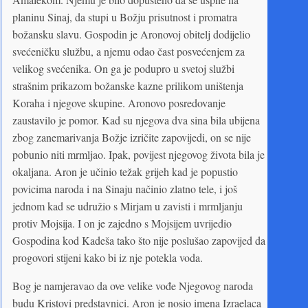
planinu Sinaj, da stupi u Božju prisutnost i promatra
božansku slavu. Gospodin je Aronovoj obitelj dodijelio
svećeničku službu, a njemu odao čast posvećenjem za
velikog svećenika. On ga je podupro u svetoj službi
strašnim prikazom božanske kazne prilikom uništenja
Koraha i njegove skupine. Aronovo posredovanje
zaustavilo je pomor. Kad su njegova dva sina bila ubijena
zbog zanemarivanja Božje izričite zapovijedi, on se nije
pobunio niti mrmljao. Ipak, povijest njegovog života bila je
okaljana. Aron je učinio težak grijeh kad je popustio
povicima naroda i na Sinaju načinio zlatno tele, i još
jednom kad se udružio s Mirjam u zavisti i mrmljanju
protiv Mojsija. I on je zajedno s Mojsijem uvrijedio
Gospodina kod Kadeša tako što nije poslušao zapovijed da
progovori stijeni kako bi iz nje potekla voda.
Bog je namjeravao da ove velike vođe Njegovog naroda
budu Kristovi predstavnici. Aron je nosio imena Izraelaca