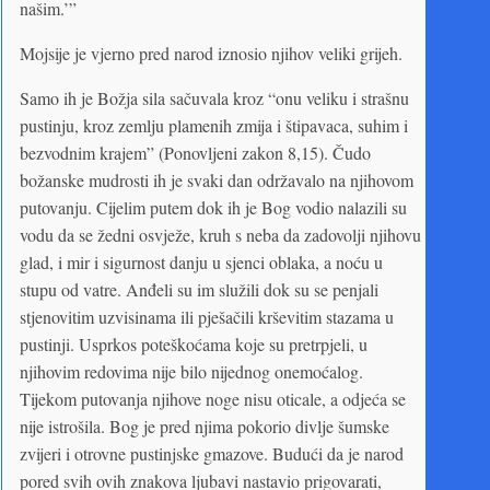
našim.’”
Mojsije je vjerno pred narod iznosio njihov veliki grijeh.
Samo ih je Božja sila sačuvala kroz “onu veliku i strašnu
pustinju, kroz zemlju plamenih zmija i štipavaca, suhim i
bezvodnim krajem” (Ponovljeni zakon 8,15). Čudo
božanske mudrosti ih je svaki dan održavalo na njihovom
putovanju. Cijelim putem dok ih je Bog vodio nalazili su
vodu da se žedni osvježe, kruh s neba da zadovolji njihovu
glad, i mir i sigurnost danju u sjenci oblaka, a noću u
stupu od vatre. Anđeli su im služili dok su se penjali
stjenovitim uzvisinama ili pješačili krševitim stazama u
pustinji. Usprkos poteškoćama koje su pretrpjeli, u
njihovim redovima nije bilo nijednog onemoćalog.
Tijekom putovanja njihove noge nisu oticale, a odjeća se
nije istrošila. Bog je pred njima pokorio divlje šumske
zvijeri i otrovne pustinjske gmazove. Budući da je narod
pored svih ovih znakova ljubavi nastavio prigovarati,