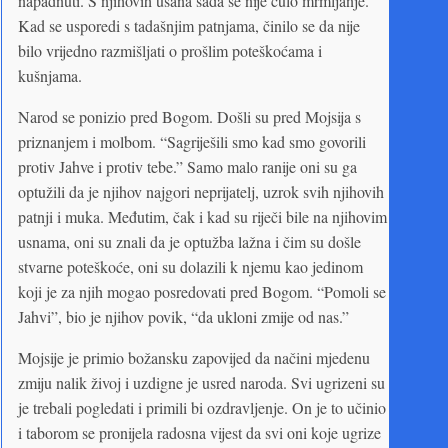
napadnuti. S njihovih usana sada se nije čulo mrmljanje.
Kad se usporedi s tadašnjim patnjama, činilo se da nije
bilo vrijedno razmišljati o prošlim poteškoćama i
kušnjama.
Narod se ponizio pred Bogom. Došli su pred Mojsija s
priznanjem i molbom. “Sagriješili smo kad smo govorili
protiv Jahve i protiv tebe.” Samo malo ranije oni su ga
optužili da je njihov najgori neprijatelj, uzrok svih njihovih
patnji i muka. Međutim, čak i kad su riječi bile na njihovim
usnama, oni su znali da je optužba lažna i čim su došle
stvarne poteškoće, oni su dolazili k njemu kao jedinom
koji je za njih mogao posredovati pred Bogom. “Pomoli se
Jahvi”, bio je njihov povik, “da ukloni zmije od nas.”
Mojsije je primio božansku zapovijed da načini mjedenu
zmiju nalik živoj i uzdigne je usred naroda. Svi ugrizeni su
je trebali pogledati i primili bi ozdravljenje. On je to učinio
i taborom se pronijela radosna vijest da svi oni koje ugrize