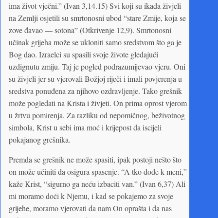
ima život vječni.” (Ivan 3,14.15) Svi koji su ikada živjeli
na Zemlji osjetili su smrtonosni ubod “stare Zmije, koja se
zove đavao — sotona” (Otkrivenje 12,9). Smrtonosni
učinak grijeha može se ukloniti samo sredstvom što ga je
Bog dao. Izraelci su spasili svoje živote gledajući
uzdignutu zmiju. Taj je pogled podrazumijevao vjeru. Oni
su živjeli jer su vjerovali Božjoj riječi i imali povjerenja u
sredstva ponuđena za njihovo ozdravljenje. Tako grešnik
može pogledati na Krista i živjeti. On prima oprost vjerom
u žrtvu pomirenja. Za razliku od nepomičnog, beživotnog
simbola, Krist u sebi ima moć i krijepost da iscijeli
pokajanog grešnika.
Premda se grešnik ne može spasiti, ipak postoji nešto što
on može učiniti da osigura spasenje. “A tko dođe k meni,”
kaže Krist, “sigurno ga neću izbaciti van.” (Ivan 6,37) Ali
mi moramo doći k Njemu, i kad se pokajemo za svoje
grijehe, moramo vjerovati da nam On oprašta i da nas