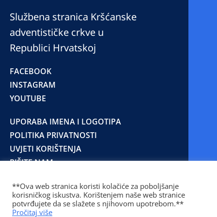
Službena stranica Kršćanske
adventističke crkve u
Republici Hrvatskoj
FACEBOOK
INSTAGRAM
YOUTUBE
UPORABA IMENA I LOGOTIPA
POLITIKA PRIVATNOSTI
UVJETI KORIŠTENJA
PIŠITE NAM
**Ova web stranica koristi kolačiće za poboljšanje
korisničkog iskustva. Korištenjem naše web stranice
© 2025 Copyright © 2023 Kršćanska adventistička
potvrđujete da se slažete s njihovom upotrebom.**
crkva u Republici Hrvatskoj
Pročitaj više