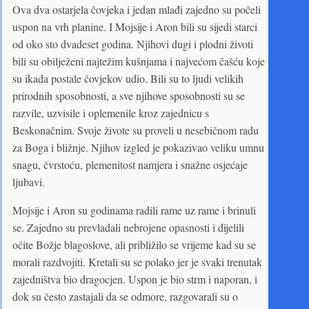
Ova dva ostarjela čovjeka i jedan mlađi zajedno su počeli
uspon na vrh planine. I Mojsije i Aron bili su sijedi starci
od oko sto dvadeset godina. Njihovi dugi i plodni životi
bili su obilježeni najtežim kušnjama i najvećom čašću koje
su ikada postale čovjekov udio. Bili su to ljudi velikih
prirodnih sposobnosti, a sve njihove sposobnosti su se
razvile, uzvisile i oplemenile kroz zajednicu s
Beskonačnim. Svoje živote su proveli u nesebičnom radu
za Boga i bližnje. Njihov izgled je pokazivao veliku umnu
snagu, čvrstoću, plemenitost namjera i snažne osjećaje
ljubavi.
Mojsije i Aron su godinama radili rame uz rame i brinuli
se. Zajedno su prevladali nebrojene opasnosti i dijelili
očite Božje blagoslove, ali približilo se vrijeme kad su se
morali razdvojiti. Kretali su se polako jer je svaki trenutak
zajedništva bio dragocjen. Uspon je bio strm i naporan, i
dok su često zastajali da se odmore, razgovarali su o