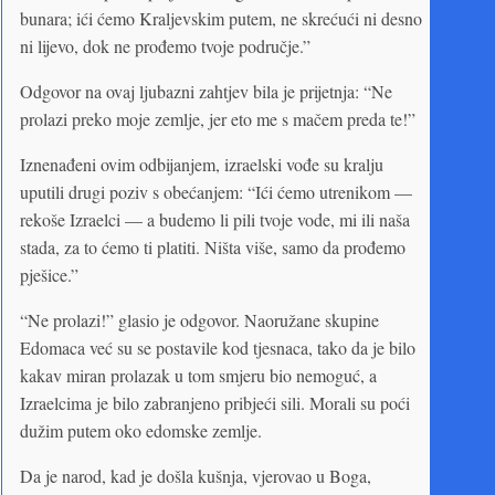
bunara; ići ćemo Kraljevskim putem, ne skrećući ni desno
ni lijevo, dok ne prođemo tvoje područje.”
Odgovor na ovaj ljubazni zahtjev bila je prijetnja: “Ne
prolazi preko moje zemlje, jer eto me s mačem preda te!”
Iznenađeni ovim odbijanjem, izraelski vođe su kralju
uputili drugi poziv s obećanjem: “Ići ćemo utrenikom —
rekoše Izraelci — a budemo li pili tvoje vode, mi ili naša
stada, za to ćemo ti platiti. Ništa više, samo da prođemo
pješice.”
“Ne prolazi!” glasio je odgovor. Naoružane skupine
Edomaca već su se postavile kod tjesnaca, tako da je bilo
kakav miran prolazak u tom smjeru bio nemoguć, a
Izraelcima je bilo zabranjeno pribjeći sili. Morali su poći
dužim putem oko edomske zemlje.
Da je narod, kad je došla kušnja, vjerovao u Boga,