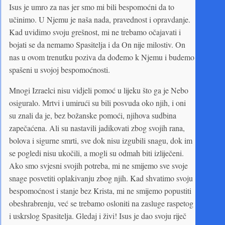
Isus je umro za nas jer smo mi bili bespomoćni da to
učinimo. U Njemu je naša nada, pravednost i opravdanje.
Kad uvidimo svoju grešnost, mi ne trebamo očajavati i
bojati se da nemamo Spasitelja i da On nije milostiv. On
nas u ovom trenutku poziva da dođemo k Njemu i budemo
spašeni u svojoj bespomoćnosti.
Mnogi Izraelci nisu vidjeli pomoć u lijeku što ga je Nebo
osiguralo. Mrtvi i umirući su bili posvuda oko njih, i oni
su znali da je, bez božanske pomoći, njihova sudbina
zapečaćena. Ali su nastavili jadikovati zbog svojih rana,
bolova i sigurne smrti, sve dok nisu izgubili snagu, dok im
se pogledi nisu ukočili, a mogli su odmah biti izliječeni.
Ako smo svjesni svojih potreba, mi ne smijemo sve svoje
snage posvetiti oplakivanju zbog njih. Kad shvatimo svoju
bespomoćnost i stanje bez Krista, mi ne smijemo popustiti
obeshrabrenju, već se trebamo osloniti na zasluge raspetog
i uskrslog Spasitelja. Gledaj i živi! Isus je dao svoju riječ