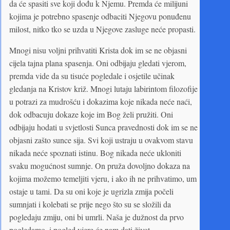
da će spasiti sve koji dođu k Njemu. Premda će milijuni
kojima je potrebno spasenje odbaciti Njegovu ponuđenu
milost, nitko tko se uzda u Njegove zasluge neće propasti.
Mnogi nisu voljni prihvatiti Krista dok im se ne objasni
cijela tajna plana spasenja. Oni odbijaju gledati vjerom,
premda vide da su tisuće pogledale i osjetile učinak
gledanja na Kristov križ. Mnogi lutaju labirintom filozofije
u potrazi za mudrošću i dokazima koje nikada neće naći,
dok odbacuju dokaze koje im Bog želi pružiti. Oni
odbijaju hodati u svjetlosti Sunca pravednosti dok im se ne
objasni zašto sunce sija. Svi koji ustraju u ovakvom stavu
nikada neće spoznati istinu. Bog nikada neće ukloniti
svaku mogućnost sumnje. On pruža dovoljno dokaza na
kojima možemo temeljiti vjeru, i ako ih ne prihvatimo, um
ostaje u tami. Da su oni koje je ugrizla zmija počeli
sumnjati i kolebati se prije nego što su se složili da
pogledaju zmiju, oni bi umrli. Naša je dužnost da prvo
pogledamo, i pogled vjere će nam dati život.