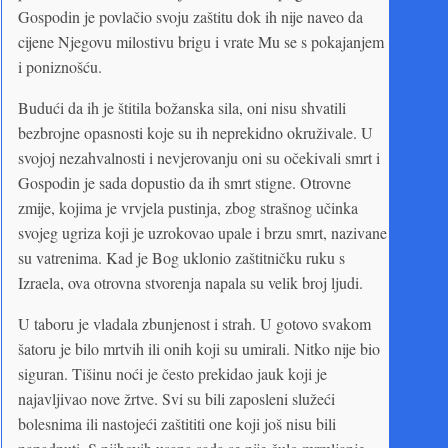
Gospodin je povlačio svoju zaštitu dok ih nije naveo da
cijene Njegovu milostivu brigu i vrate Mu se s pokajanjem
i poniznošću.
Budući da ih je štitila božanska sila, oni nisu shvatili
bezbrojne opasnosti koje su ih neprekidno okruživale. U
svojoj nezahvalnosti i nevjerovanju oni su očekivali smrt i
Gospodin je sada dopustio da ih smrt stigne. Otrovne
zmije, kojima je vrvjela pustinja, zbog strašnog učinka
svojeg ugriza koji je uzrokovao upale i brzu smrt, nazivane
su vatrenima. Kad je Bog uklonio zaštitničku ruku s
Izraela, ova otrovna stvorenja napala su velik broj ljudi.
U taboru je vladala zbunjenost i strah. U gotovo svakom
šatoru je bilo mrtvih ili onih koji su umirali. Nitko nije bio
siguran. Tišinu noći je često prekidao jauk koji je
najavljivao nove žrtve. Svi su bili zaposleni služeći
bolesnima ili nastojeći zaštititi one koji još nisu bili