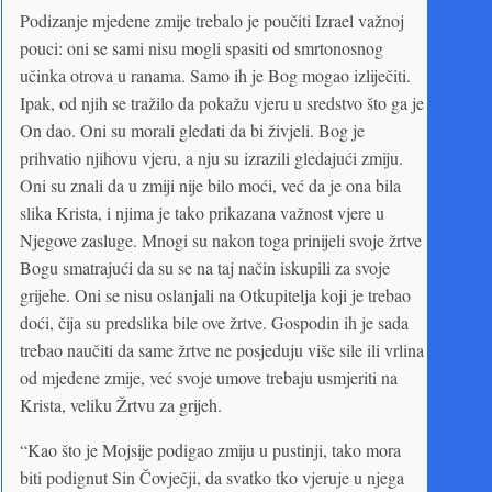
Podizanje mjedene zmije trebalo je poučiti Izrael važnoj
pouci: oni se sami nisu mogli spasiti od smrtonosnog
učinka otrova u ranama. Samo ih je Bog mogao izliječiti.
Ipak, od njih se tražilo da pokažu vjeru u sredstvo što ga je
On dao. Oni su morali gledati da bi živjeli. Bog je
prihvatio njihovu vjeru, a nju su izrazili gledajući zmiju.
Oni su znali da u zmiji nije bilo moći, već da je ona bila
slika Krista, i njima je tako prikazana važnost vjere u
Njegove zasluge. Mnogi su nakon toga prinijeli svoje žrtve
Bogu smatrajući da su se na taj način iskupili za svoje
grijehe. Oni se nisu oslanjali na Otkupitelja koji je trebao
doći, čija su predslika bile ove žrtve. Gospodin ih je sada
trebao naučiti da same žrtve ne posjeduju više sile ili vrlina
od mjedene zmije, već svoje umove trebaju usmjeriti na
Krista, veliku Žrtvu za grijeh.
“Kao što je Mojsije podigao zmiju u pustinji, tako mora
biti podignut Sin Čovječji, da svatko tko vjeruje u njega