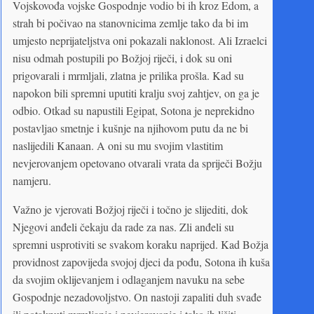
Vojskovođa vojske Gospodnje vodio bi ih kroz Edom, a
strah bi počivao na stanovnicima zemlje tako da bi im
umjesto neprijateljstva oni pokazali naklonost. Ali Izraelci
nisu odmah postupili po Božjoj riječi, i dok su oni
prigovarali i mrmljali, zlatna je prilika prošla. Kad su
napokon bili spremni uputiti kralju svoj zahtjev, on ga je
odbio. Otkad su napustili Egipat, Sotona je neprekidno
postavljao smetnje i kušnje na njihovom putu da ne bi
naslijedili Kanaan. A oni su mu svojim vlastitim
nevjerovanjem opetovano otvarali vrata da spriječi Božju
namjeru.
Važno je vjerovati Božjoj riječi i točno je slijediti, dok
Njegovi anđeli čekaju da rade za nas. Zli anđeli su
spremni usprotiviti se svakom koraku naprijed. Kad Božja
providnost zapovijeda svojoj djeci da pođu, Sotona ih kuša
da svojim oklijevanjem i odlaganjem navuku na sebe
Gospodnje nezadovoljstvo. On nastoji zapaliti duh svađe