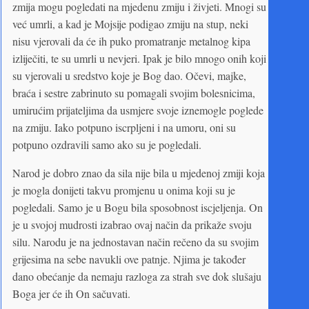
zmija mogu pogledati na mjedenu zmiju i živjeti. Mnogi su
već umrli, a kad je Mojsije podigao zmiju na stup, neki
nisu vjerovali da će ih puko promatranje metalnog kipa
izliječiti, te su umrli u nevjeri. Ipak je bilo mnogo onih koji
su vjerovali u sredstvo koje je Bog dao. Očevi, majke,
braća i sestre zabrinuto su pomagali svojim bolesnicima,
umirućim prijateljima da usmjere svoje iznemogle poglede
na zmiju. Iako potpuno iscrpljeni i na umoru, oni su
potpuno ozdravili samo ako su je pogledali.
Narod je dobro znao da sila nije bila u mjedenoj zmiji koja
je mogla donijeti takvu promjenu u onima koji su je
pogledali. Samo je u Bogu bila sposobnost iscjeljenja. On
je u svojoj mudrosti izabrao ovaj način da prikaže svoju
silu. Narodu je na jednostavan način rečeno da su svojim
grijesima na sebe navukli ove patnje. Njima je također
dano obećanje da nemaju razloga za strah sve dok slušaju
Boga jer će ih On sačuvati.