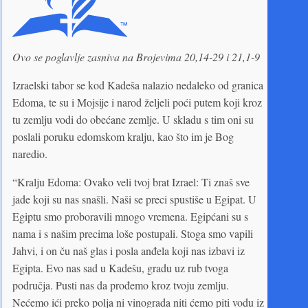
Ovo se poglavlje zasniva na Brojevima 20,14-29 i 21,1-9
Izraelski tabor se kod Kadeša nalazio nedaleko od granica
Edoma, te su i Mojsije i narod željeli poći putem koji kroz
tu zemlju vodi do obećane zemlje. U skladu s tim oni su
poslali poruku edomskom kralju, kao što im je Bog
naredio.
“Kralju Edoma: Ovako veli tvoj brat Izrael: Ti znaš sve
jade koji su nas snašli. Naši se preci spustiše u Egipat. U
Egiptu smo proboravili mnogo vremena. Egipćani su s
nama i s našim precima loše postupali. Stoga smo vapili
Jahvi, i on ču naš glas i posla anđela koji nas izbavi iz
Egipta. Evo nas sad u Kadešu, gradu uz rub tvoga
područja. Pusti nas da prođemo kroz tvoju zemlju.
Nećemo ići preko polja ni vinograda niti ćemo piti vodu iz