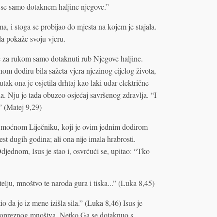
o se samo dotaknem haljine njegove.”
a, i stoga se probijao do mjesta na kojem je stajala.
a pokaže svoju vjeru.
 je za rukom samo dotaknuti rub Njegove haljine.
nom dodiru bila sažeta vjera njezinog cijelog života,
tak ona je osjetila drhtaj kao laki udar električne
ela. Nju je tada obuzeo osjećaj savršenog zdravlja. “I
.” (Matej 9,29)
ti moćnom Liječniku, koji je ovim jednim dodirom
est dugih godina; ali ona nije imala hrabrosti.
jednom, Isus je stao i, osvrćući se, upitao: “Tko
elju, mnoštvo te naroda gura i tiska...” (Luka 8,45)
o da je iz mene izišla sila.” (Luka 8,46) Isus je
neopreznog mnoštva. Netko Ga se dotaknuo s