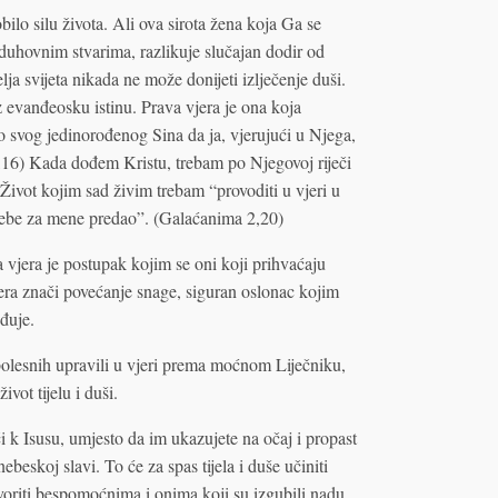
ilo silu života. Ali ova sirota žena koja Ga se
 duhovnim stvarima, razlikuje slučajan dodir od
ja svijeta nikada ne može donijeti izlječenje duši.
z evanđeosku istinu. Prava vjera je ona koja
o svog jedinorođenog Sina da ja, vjerujući u Njega,
,16) Kada dođem Kristu, trebam po Njegovoj riječi
Život kojim sad živim trebam “provoditi u vjeri u
 sebe za mene predao”. (Galaćanima 2,20)
 vjera je postupak kojim se oni koji prihvaćaju
era znači povećanje snage, siguran oslonac kojim
đuje.
bolesnih upravili u vjeri prema moćnom Liječniku,
ivot tijelu i duši.
či k Isusu, umjesto da im ukazujete na očaj i propast
beskoj slavi. To će za spas tijela i duše učiniti
oriti bespomoćnima i onima koji su izgubili nadu.