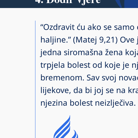
“Ozdravit ću ako se sam
haljine.” (Matej 9,21) Ove j
jedna siromašna žena koj
trpjela bolest od koje je n
bremenom. Sav svoj novac p
lijekove, da bi joj se na k
njezina bolest neizlječiva.