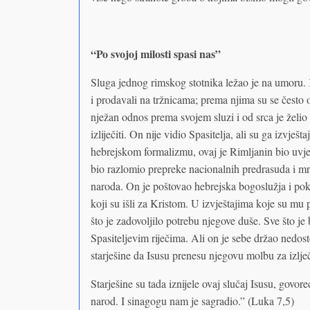
“Po svojoj milosti spasi nas”
Sluga jednog rimskog stotnika ležao je na umoru. 
i prodavali na tržnicama; prema njima su se često o
nježan odnos prema svojem sluzi i od srca je želi
izliječiti. On nije vidio Spasitelja, ali su ga izvješ
hebrejskom formalizmu, ovaj je Rimljanin bio uvjer
bio razlomio prepreke nacionalnih predrasuda i mr
naroda. On je poštovao hebrejska bogoslužja i p
koji su išli za Kristom. U izvještajima koje su mu
što je zadovoljilo potrebu njegove duše. Sve što j
Spasiteljevim riječima. Ali on je sebe držao nedos
starješine da Isusu prenesu njegovu molbu za izlje
Starješine su tada iznijele ovaj slučaj Isusu, govor
narod. I sinagogu nam je sagradio.” (Luka 7,5)