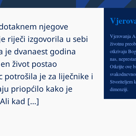
Vjerov
o dotaknem njegove
Vjerovanja A
e riječi izgovorila u sebi
životnu preob
a je dvanaest godina
otkrivaju Bog
nas, nepresta
jen život postao
Otkrijte ove b
otrošila je za liječnike i
svakodnevnom 
Stvoriteljem k
raju priopćilo kako je
dimenziji.
 Ali kad […]