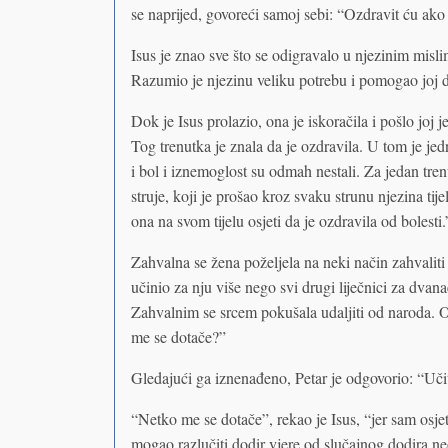
se naprijed, govoreći samoj sebi: “Ozdravit ću ak
Isus je znao sve što se odigravalo u njezinim mislim
Razumio je njezinu veliku potrebu i pomogao joj d
Dok je Isus prolazio, ona je iskoračila i pošlo joj
Tog trenutka je znala da je ozdravila. U tom je jed
i bol i iznemoglost su odmah nestali. Za jedan trenu
struje, koji je prošao kroz svaku strunu njezina tij
ona na svom tijelu osjeti da je ozdravila od bolesti
Zahvalna se žena poželjela na neki način zahvali
učinio za nju više nego svi drugi liječnici za dvana
Zahvalnim se srcem pokušala udaljiti od naroda. Od
me se dotače?”
Gledajući ga iznenađeno, Petar je odgovorio: “Učit
“Netko me se dotače”, rekao je Isus, “jer sam osjeti
mogao razlučiti dodir vjere od slučajnog dodira 