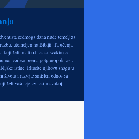
anja
dventista sedmoga dana nude temelj za
razbu, utemeljen na Bibliji. Ta učenja
a koji želi imati odnos sa svakim od
no nas vodeći prema potpunoj obnovi.
iblijske istine, iskusite njihovu snagu u
životu i razvijte smislen odnos sa
oji želi vašu cjelovitost u svakoj