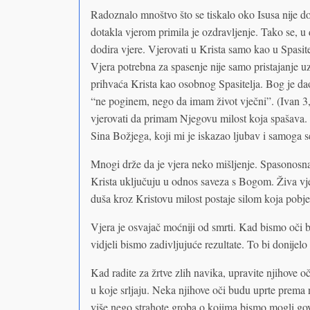
Radoznalo mnoštvo što se tiskalo oko Isusa nije dob
dotakla vjerom primila je ozdravljenje. Tako se, u
dodira vjere. Vjerovati u Krista samo kao u Spasitel
Vjera potrebna za spasenje nije samo pristajanje u
prihvaća Krista kao osobnog Spasitelja. Bog je da
“ne poginem, nego da imam život vječni”. (Ivan 3
vjerovati da primam Njegovu milost koja spašava. 
Sina Božjega, koji mi je iskazao ljubav i samoga
Mnogi drže da je vjera neko mišljenje. Spasonosna
Krista uključuju u odnos saveza s Bogom. Živa vj
duša kroz Kristovu milost postaje silom koja pobje
Vjera je osvajač moćniji od smrti. Kad bismo oči 
vidjeli bismo zadivljujuće rezultate. To bi donijelo ž
Kad radite za žrtve zlih navika, upravite njihove o
u koje srljaju. Neka njihove oči budu uprte prema ne
više nego strahote groba o kojima bismo mogli gov