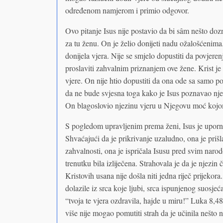
određenom namjerom i primio odgovor.
Ovo pitanje Isus nije postavio da bi sâm nešto do
za tu ženu. On je želio donijeti nadu ožalošćenima.
donijela vjera. Nije se smjelo dopustiti da povjer
proslaviti zahvalnim priznanjem ove žene. Krist je
vjere. On nije htio dopustiti da ona ode sa samo p
da ne bude svjesna toga kako je Isus poznavao njez
On blagoslovio njezinu vjeru u Njegovu moć kojo
S pogledom upravljenim prema ženi, Isus je uporno
Shvaćajući da je prikrivanje uzaludno, ona je priš
zahvalnosti, ona je ispričala Isusu pred svim naro
trenutku bila izliječena. Strahovala je da je njezin 
Kristovih usana nije došla niti jedna riječ prijekor
dolazile iz srca koje ljubi, srca ispunjenog suosje
“tvoja te vjera ozdravila, hajde u miru!” Luka 8,48
više nije mogao pomutiti strah da je učinila nešto