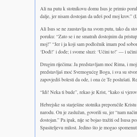
Ali na putu k stotnikovu domu Isus je primio por
dalje, jer nisam dostojan da uđeš pod moj krov.” (
Ali Isus se ne zaustavlja na svom putu, tako da sto
poruku: “Zato se i ne smatrah dostojnim da pristupi
moj!” “Jer i ja koji sam podložnik imam pod sobom
‘Dođi!’ i dođe; i svome sluzi: ‘Učini to!’ — i učin
Drugim riječima: Ja predstavljam moć Rima, i moji
predstavljaš moć Svemogućeg Boga, i sva su stvoren
zapovjediš bolesti da ode, i ona će Te poslušati. R
“Idi! Neka ti bude”, rekao je Krist, “kako si vjerov
Hebrejske su starješine stotnika preporučile Kris
narodu. On je zaslužan, govorili su, jer “nam nači
dostojan.” Pa ipak, nije se bojao tražiti od Isusa p
Spasiteljevu milost. Jedino što je mogao spomenuti