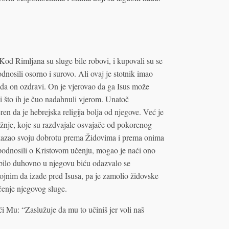
Kod Rimljana su sluge bile robovi, i kupovali su se
dnosili osorno i surovo. Ali ovaj je stotnik imao
o da on ozdravi. On je vjerovao da ga Isus može
taji što ih je čuo nadahnuli vjerom. Unatoč
en da je hebrejska religija bolja od njegove. Već je
žnje, koje su razdvajale osvajače od pokorenog
okazao svoju dobrotu prema Židovima i prema onima
 podnosili o Kristovom učenju, mogao je naći ono
e bilo duhovno u njegovu biću odazvalo se
tojnim da izađe pred Isusa, pa je zamolio židovske
čenje njegovog sluge.
eći Mu: “Zaslužuje da mu to učiniš jer voli naš