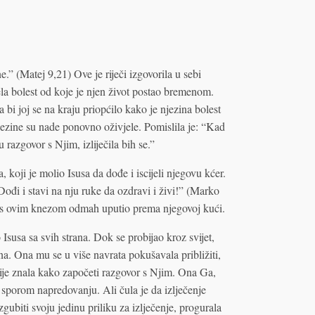
” (Matej 9,21) Ove je riječi izgovorila u sebi
la bolest od koje je njen život postao bremenom.
da bi joj se na kraju priopćilo kako je njezina bolest
njezine su nade ponovno oživjele. Pomislila je: “Kad
 razgovor s Njim, izliječila bih se.”
 koji je molio Isusa da dođe i iscijeli njegovu kćer.
ođi i stavi na nju ruke da ozdravi i živi!” (Marko
se s ovim knezom odmah uputio prema njegovoj kući.
Isusa sa svih strana. Dok se probijao kroz svijet,
žena. Ona mu se u više navrata pokušavala približiti,
 Nije znala kako započeti razgovor s Njim. Ona Ga,
sporom napredovanju. Ali čula je da izlječenje
gubiti svoju jedinu priliku za izlječenje, progurala