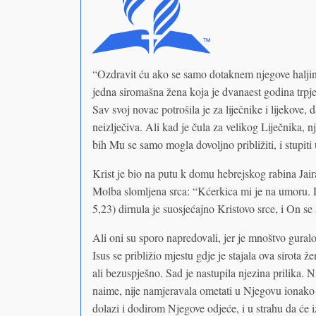
“Ozdravit ću ako se samo dotaknem njegove haljine.
jedna siromašna žena koja je dvanaest godina trpje
Sav svoj novac potrošila je za liječnike i lijekove, 
neizlječiva. Ali kad je čula za velikog Liječnika, 
bih Mu se samo mogla dovoljno približiti, i stupiti u
Krist je bio na putu k domu hebrejskog rabina Jaira,
Molba slomljena srca: “Kćerkica mi je na umoru. D
5,23) dirnula je suosjećajno Kristovo srce, i On 
Ali oni su sporo napredovali, jer je mnoštvo guralo 
Isus se približio mjestu gdje je stajala ova sirota 
ali bezuspješno. Sad je nastupila njezina prilika.
naime, nije namjeravala ometati u Njegovu ionako 
dolazi i dodirom Njegove odjeće, i u strahu da će iz