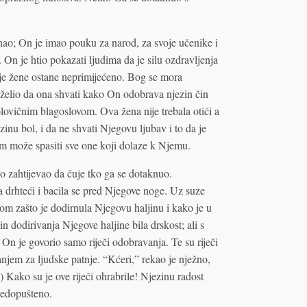
znao; On je imao pouku za narod, za svoje učenike i
 On je htio pokazati ljudima da je silu ozdravljenja
enje žene ostane neprimijećeno. Bog se mora
 želio da ona shvati kako On odobrava njezin čin
olovičnim blagoslovom. Ova žena nije trebala otići a
inu bol, i da ne shvati Njegovu ljubav i to da je
m može spasiti sve one koji dolaze k Njemu.
 zahtijevao da čuje tko ga se dotaknuo.
la drhteći i bacila se pred Njegove noge. Uz suze
dom zašto je dodirnula Njegovu haljinu i kako je u
čin dodirivanja Njegove haljine bila drskost; ali s
a. On je govorio samo riječi odobravanja. Te su riječi
ćanjem za ljudske patnje. “Kćeri,” rekao je nježno,
) Kako su je ove riječi ohrabrile! Njezinu radost
 nedopušteno.