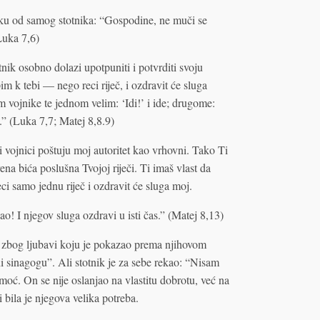
uku od samog stotnika: “Gospodine, ne muči se
Luka 7,6)
tnik osobno dolazi upotpuniti i potvrditi svoju
m k tebi — nego reci riječ, i ozdravit će sluga
 vojnike te jednom velim: ‘Idi!’ i ide; drugome:
i.” (Luka 7,7; Matej 8,8.9)
 vojnici poštuju moj autoritet kao vrhovni. Tako Ti
a bića poslušna Tvojoj riječi. Ti imaš vlast da
eci samo jednu riječ i ozdravit će sluga moj.
ao! I njegov sluga ozdravi u isti čas.” (Matej 8,13)
tu zbog ljubavi koju je pokazao prema njihovom
ni sinagogu”. Ali stotnik je za sebe rekao: “Nisam
omoć. On se nije oslanjao na vlastitu dobrotu, već na
 bila je njegova velika potreba.