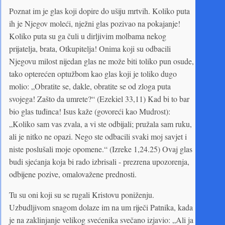
Poznat im je glas koji dopire do ušiju mrtvih. Koliko puta
ih je Njegov moleći, nježni glas pozivao na pokajanje!
Koliko puta su ga čuli u dirljivim molbama nekog
prijatelja, brata, Otkupitelja! Onima koji su odbacili
Njegovu milost nijedan glas ne može biti toliko pun osude,
tako opterećen optužbom kao glas koji je toliko dugo
molio: „Obratite se, dakle, obratite se od zloga puta
svojega! Zašto da umrete?“ (Ezekiel 33,11) Kad bi to bar
bio glas tuđinca! Isus kaže (govoreći kao Mudrost):
„Koliko sam vas zvala, a vi ste odbijali; pružala sam ruku,
ali je nitko ne opazi. Nego ste odbacili svaki moj savjet i
niste poslušali moje opomene.“ (Izreke 1,24.25) Ovaj glas
budi sjećanja koja bi rado izbrisali - prezrena upozorenja,
odbijene pozive, omalovažene prednosti.
Tu su oni koji su se rugali Kristovu poniženju.
Uzbudljivom snagom dolaze im na um riječi Patnika, kada
je na zaklinjanje velikog svećenika svečano izjavio: „Ali ja