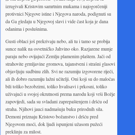
izrugivali Kristovim samrtnim mukama i najogorčeniji
protivnici Njegove istine i Njegova naroda, podignuti su
da Ga gledaju u Njegovoj slavi i vide čast koja je dana
odanima i poslušnima.
Gusti oblaci još prekrivaju nebo, ali tu i tamo se probija
sunce nalik na osvetničko Jahvino oko. Razjarene munje
paraju nebo ovijajući Zemlju plamenim plaštem. Jači od
strahovite grmljavine gromova, tajanstveni i strašni glasovi
objavljuju sudbinu zlih. Svi ne razumiju izgovorene riječi,
ali ih dobro razumiju lažni učitelji. Oni koji su do maločas
bili toliko bezobzirni, toliko hvalisavi i prkosni, toliko
uživajući u svojoj okrutnosti prema narodu koji vrši Božje
zapovijedi, sada su svladani zaprepaštenjem i dršću od
straha. Njihovi jauci nadmašuju buku prirodnih sila.
Demoni priznaju Kristovo božanstvo i dršću pred
Njegovom moći, dok ljudi ispunjeni užasom pužeći
preklinju za milost.