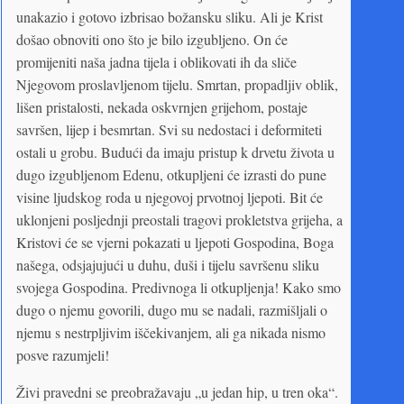
unakazio i gotovo izbrisao božansku sliku. Ali je Krist
došao obnoviti ono što je bilo izgubljeno. On će
promijeniti naša jadna tijela i oblikovati ih da sliče
Njegovom proslavljenom tijelu. Smrtan, propadljiv oblik,
lišen pristalosti, nekada oskvrnjen grijehom, postaje
savršen, lijep i besmrtan. Svi su nedostaci i deformiteti
ostali u grobu. Budući da imaju pristup k drvetu života u
dugo izgubljenom Edenu, otkupljeni će izrasti do pune
visine ljudskog roda u njegovoj prvotnoj ljepoti. Bit će
uklonjeni posljednji preostali tragovi prokletstva grijeha, a
Kristovi će se vjerni pokazati u ljepoti Gospodina, Boga
našega, odsjajujući u duhu, duši i tijelu savršenu sliku
svojega Gospodina. Predivnoga li otkupljenja! Kako smo
dugo o njemu govorili, dugo mu se nadali, razmišljali o
njemu s nestrpljivim iščekivanjem, ali ga nikada nismo
posve razumjeli!
Živi pravedni se preobražavaju „u jedan hip, u tren oka“.