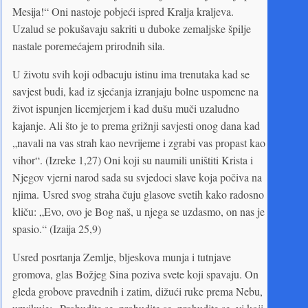
Mesija!“ Oni nastoje pobjeći ispred Kralja kraljeva.
Uzalud se pokušavaju sakriti u duboke zemaljske špilje
nastale poremećajem prirodnih sila.
U životu svih koji odbacuju istinu ima trenutaka kad se
savjest budi, kad iz sjećanja izranjaju bolne uspomene na
život ispunjen licemjerjem i kad dušu muči uzaludno
kajanje. Ali što je to prema grižnji savjesti onog dana kad
„navali na vas strah kao nevrijeme i zgrabi vas propast kao
vihor“. (Izreke 1,27) Oni koji su naumili uništiti Krista i
Njegov vjerni narod sada su svjedoci slave koja počiva na
njima. Usred svog straha čuju glasove svetih kako radosno
kliču: „Evo, ovo je Bog naš, u njega se uzdasmo, on nas je
spasio.“ (Izaija 25,9)
Usred posrtanja Zemlje, bljeskova munja i tutnjave
gromova, glas Božjeg Sina poziva svete koji spavaju. On
gleda grobove pravednih i zatim, dižući ruke prema Nebu,