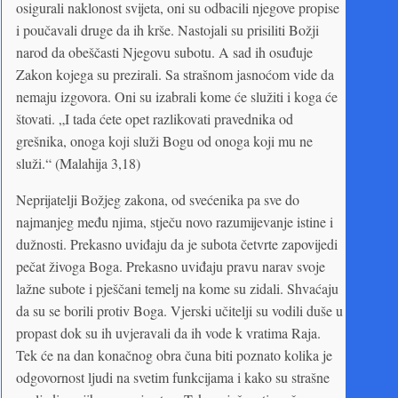
osigurali naklonost svijeta, oni su odbacili njegove propise
i poučavali druge da ih krše. Nastojali su prisiliti Božji
narod da obeščasti Njegovu subotu. A sad ih osuđuje
Zakon kojega su prezirali. Sa strašnom jasnoćom vide da
nemaju izgovora. Oni su izabrali kome će služiti i koga će
štovati. „I tada ćete opet razlikovati pravednika od
grešnika, onoga koji služi Bogu od onoga koji mu ne
služi.“ (Malahija 3,18)
Neprijatelji Božjeg zakona, od svećenika pa sve do
najmanjeg među njima, stječu novo razumijevanje istine i
dužnosti. Prekasno uviđaju da je subota četvrte zapovijedi
pečat živoga Boga. Prekasno uviđaju pravu narav svoje
lažne subote i pješčani temelj na kome su zidali. Shvaćaju
da su se borili protiv Boga. Vjerski učitelji su vodili duše u
propast dok su ih uvjeravali da ih vode k vratima Raja.
Tek će na dan konačnog obra čuna biti poznato kolika je
odgovornost ljudi na svetim funkcijama i kako su strašne