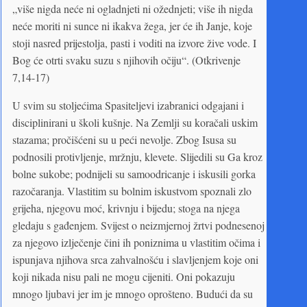
„više nigda neće ni ogladnjeti ni ožednjeti; više ih nigda
neće moriti ni sunce ni ikakva žega, jer će ih Janje, koje
stoji nasred prijestolja, pasti i voditi na izvore žive vode. I
Bog će otrti svaku suzu s njihovih očiju“. (Otkrivenje
7,14-17)
U svim su stoljećima Spasiteljevi izabranici odgajani i
disciplinirani u školi kušnje. Na Zemlji su koračali uskim
stazama; pročišćeni su u peći nevolje. Zbog Isusa su
podnosili protivljenje, mržnju, klevete. Slijedili su Ga kroz
bolne sukobe; podnijeli su samoodricanje i iskusili gorka
razočaranja. Vlastitim su bolnim iskustvom spoznali zlo
grijeha, njegovu moć, krivnju i bijedu; stoga na njega
gledaju s gađenjem. Svijest o neizmjernoj žrtvi podnesenoj
za njegovo izlječenje čini ih poniznima u vlastitim očima i
ispunjava njihova srca zahvalnošću i slavljenjem koje oni
koji nikada nisu pali ne mogu cijeniti. Oni pokazuju
mnogo ljubavi jer im je mnogo oprošteno. Budući da su