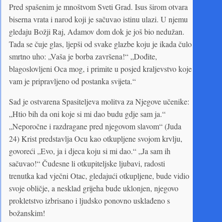
Pred spašenim je mnoštvom Sveti Grad. Isus širom otvara
biserna vrata i narod koji je sačuvao istinu ulazi. U njemu
gledaju Božji Raj, Adamov dom dok je još bio nedužan.
Tada se čuje glas, ljepši od svake glazbe koju je ikada čulo
smrtno uho: „Vaša je borba završena!“ „Dođite,
blagoslovljeni Oca mog, i primite u posjed kraljevstvo koje
vam je pripravljeno od postanka svijeta.“
Sad je ostvarena Spasiteljeva molitva za Njegove učenike:
„Htio bih da oni koje si mi dao budu gdje sam ja.“
„Neporočne i razdragane pred njegovom slavom“ (Juda
24) Krist predstavlja Ocu kao otkupljene svojom krvlju,
govoreći „Evo, ja i djeca koju si mi dao.“ „Ja sam ih
sačuvao!“ Čudesne li otkupiteljske ljubavi, radosti
trenutka kad vječni Otac, gledajući otkupljene, bude vidio
svoje obličje, a nesklad grijeha bude uklonjen, njegovo
prokletstvo izbrisano i ljudsko ponovno usklađeno s
božanskim!