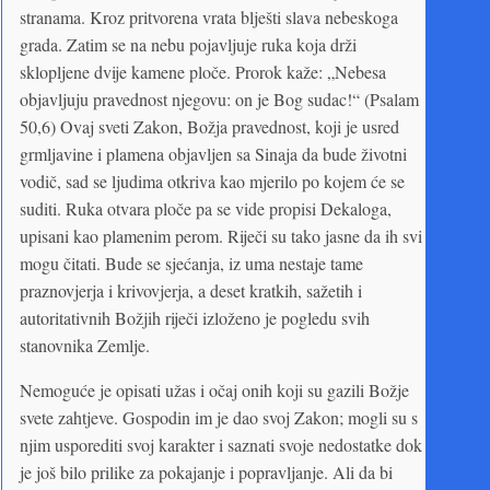
stranama. Kroz pritvorena vrata blješti slava nebeskoga
grada. Zatim se na nebu pojavljuje ruka koja drži
sklopljene dvije kamene ploče. Prorok kaže: „Nebesa
objavljuju pravednost njegovu: on je Bog sudac!“ (Psalam
50,6) Ovaj sveti Zakon, Božja pravednost, koji je usred
grmljavine i plamena objavljen sa Sinaja da bude životni
vodič, sad se ljudima otkriva kao mjerilo po kojem će se
suditi. Ruka otvara ploče pa se vide propisi Dekaloga,
upisani kao plamenim perom. Riječi su tako jasne da ih svi
mogu čitati. Bude se sjećanja, iz uma nestaje tame
praznovjerja i krivovjerja, a deset kratkih, sažetih i
autoritativnih Božjih riječi izloženo je pogledu svih
stanovnika Zemlje.
Nemoguće je opisati užas i očaj onih koji su gazili Božje
svete zahtjeve. Gospodin im je dao svoj Zakon; mogli su s
njim usporediti svoj karakter i saznati svoje nedostatke dok
je još bilo prilike za pokajanje i popravljanje. Ali da bi