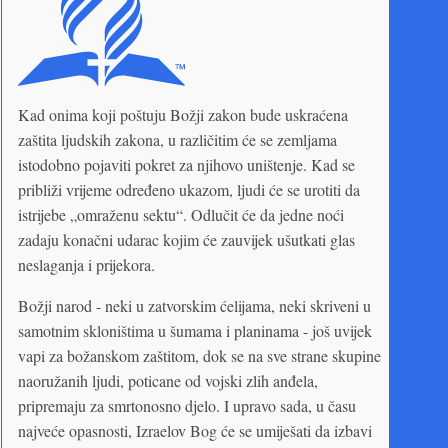
Kad onima koji poštuju Božji zakon bude uskraćena
zaštita ljudskih zakona, u različitim će se zemljama
istodobno pojaviti pokret za njihovo uništenje. Kad se
približi vrijeme određeno ukazom, ljudi će se urotiti da
istrijebe „omraženu sektu“. Odlučit će da jedne noći
zadaju konačni udarac kojim će zauvijek ušutkati glas
neslaganja i prijekora.
Božji narod - neki u zatvorskim ćelijama, neki skriveni u
samotnim skloništima u šumama i planinama - još uvijek
vapi za božanskom zaštitom, dok se na sve strane skupine
naoružanih ljudi, poticane od vojski zlih anđela,
pripremaju za smrtonosno djelo. I upravo sada, u času
najveće opasnosti, Izraelov Bog će se umiješati da izbavi