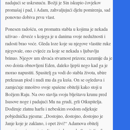
nadajući se uskrsnuću. Božji je Sin iskupio čovjekov
promašaj i pad, i Adam, zahvaljujući djelu pomirenja, sad
ponovno dobiva prvu vlast.
Ponesen radošću, on promatra stabla u kojima je nekada
uživao - drveće s kojega je u danima svoje nedužnosti i
radosti brao voće. Gleda loze koje su njegove vlastite ruke
njegovale, ono cvijeće za koje se nekada s ljubavlju
brinuo. Njegov um shvaća stvarnost prizora; razumije da je
ovo doista obnovljeni Eden, daleko ljepši nego kad ga je
morao napustiti. Spasitelj ga vodi do stabla života, ubire
prekrasan plod i nudi mu da ga kuša. On se ogledava i
zamjećuje mnoštvo svoje spašene obitelji kako stoji u
Božjem Raju. Na ovo stavlja svoju blještavu krunu pred
Isusove noge i padajući Mu na grudi, grli Otkupitelja.
Dodiruje zlatnu harfu i nebeskim svodom odjekuje
pobjednička pjesma: „Dostojno, dostojno, dostojno je
Janje koje je zaklano, i opet živi!“ Adamova obitelj