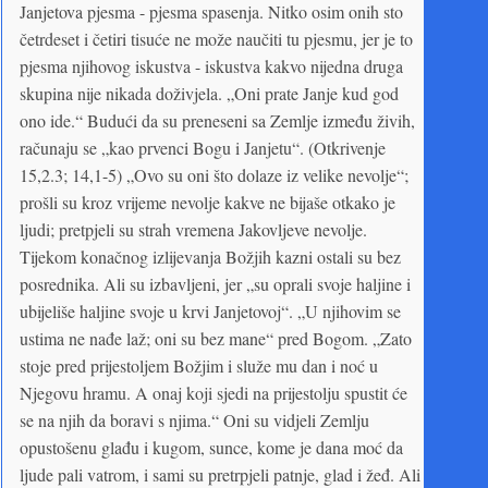
Janjetova pjesma - pjesma spasenja. Nitko osim onih sto
četrdeset i četiri tisuće ne može naučiti tu pjesmu, jer je to
pjesma njihovog iskustva - iskustva kakvo nijedna druga
skupina nije nikada doživjela. „Oni prate Janje kud god
ono ide.“ Budući da su preneseni sa Zemlje između živih,
računaju se „kao prvenci Bogu i Janjetu“. (Otkrivenje
15,2.3; 14,1-5) „Ovo su oni što dolaze iz velike nevolje“;
prošli su kroz vrijeme nevolje kakve ne bijaše otkako je
ljudi; pretpjeli su strah vremena Jakovljeve nevolje.
Tijekom konačnog izlijevanja Božjih kazni ostali su bez
posrednika. Ali su izbavljeni, jer „su oprali svoje haljine i
ubijeliše haljine svoje u krvi Janjetovoj“. „U njihovim se
ustima ne nađe laž; oni su bez mane“ pred Bogom. „Zato
stoje pred prijestoljem Božjim i služe mu dan i noć u
Njegovu hramu. A onaj koji sjedi na prijestolju spustit će
se na njih da boravi s njima.“ Oni su vidjeli Zemlju
opustošenu glađu i kugom, sunce, kome je dana moć da
ljude pali vatrom, i sami su pretrpjeli patnje, glad i žeđ. Ali