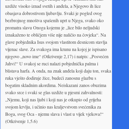
uzdiže visoko iznad svetih i anđela, a Njegovo ih lice
obasjava dobrostivom ljubavlju. Svaki je pogled ovog
bezbrojnog mnoštva spašenih uprt u Njega, svako oko
promatra slavu Onoga kojemu je „lice bilo neljudski
iznakaženo te obličjem više nije naličio na čovjeka“. Na
glave pobjednika Isus svojom vlastitom desnicom stavlja
vijenac slave. Za svakoga ima krunu na kojoj je ispisano
njegovo „novo ime“ (Otkrivenje 2,17) i natpis: „Posvećen
Jahvi!“ U svakoj se ruci nalazi pobjednička palma i
blistava harfa. A onda, na znak anđela koji daju ton, svaka
ruka vješto dodiruje žice, budeći zanosnu glazbu s
bogatim skladnim akordima. Neiskazani zanos obuzima
svako srce i svaki se glas uzdiže u pjesmi zahvalnosti:
„Njemu, koji nas ljubi i koji nas je otkupio od grijeha
svojom krvlju, i učinio nas kraljevstvom svećenika za
Boga, svog Oca - njemu slava i vlast u vijek vjekova!“
(Otkrivenje 1,5.6)