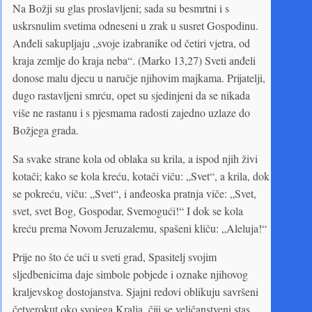
Na Božji su glas proslavljeni; sada su besmrtni i s
uskrsnulim svetima odneseni u zrak u susret Gospodinu.
Anđeli sakupljaju „svoje izabranike od četiri vjetra, od
kraja zemlje do kraja neba“. (Marko 13,27) Sveti anđeli
donose malu djecu u naručje njihovim majkama. Prijatelji,
dugo rastavljeni smrću, opet su sjedinjeni da se nikada
više ne rastanu i s pjesmama radosti zajedno uzlaze do
Božjega grada.
Sa svake strane kola od oblaka su krila, a ispod njih živi
kotači; kako se kola kreću, kotači viču: „Svet“, a krila, dok
se pokreću, viču: „Svet“, i anđeoska pratnja viče: „Svet,
svet, svet Bog, Gospodar, Svemogući!“ I dok se kola
kreću prema Novom Jeruzalemu, spašeni kliču: „Aleluja!“
Prije no što će ući u sveti grad, Spasitelj svojim
sljedbenicima daje simbole pobjede i oznake njihovog
kraljevskog dostojanstva. Sjajni redovi oblikuju savršeni
četverokut oko svojega Kralja, čiji se veličanstveni stas