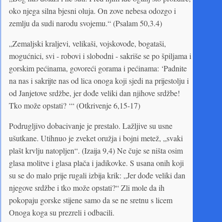
oko njega silna bjesni oluja. On zove nebesa odozgo i
zemlju da sudi narodu svojemu.“ (Psalam 50,3.4)
„Zemaljski kraljevi, velikaši, vojskovođe, bogataši,
mogućnici, svi - robovi i slobodni - sakriše se po špiljama i
gorskim pećinama, govoreći gorama i pećinama: ‘Padnite
na nas i sakrijte nas od lica onoga koji sjedi na prijestolju i
od Janjetove srdžbe, jer dođe veliki dan njihove srdžbe!
Tko može opstati? ‘“ (Otkrivenje 6,15-17)
Podrugljivo dobacivanje je prestalo. Lažljive su usne
ušutkane. Utihnuo je zveket oružja i bojni metež, „svaki
plašt krvlju natopljen“. (Izaija 9,4) Ne čuje se ništa osim
glasa molitve i glasa plača i jadikovke. S usana onih koji
su se do malo prije rugali izbija krik: „Jer dođe veliki dan
njegove srdžbe i tko može opstati?“ Zli mole da ih
pokopaju gorske stijene samo da se ne sretnu s licem
Onoga koga su prezreli i odbacili.