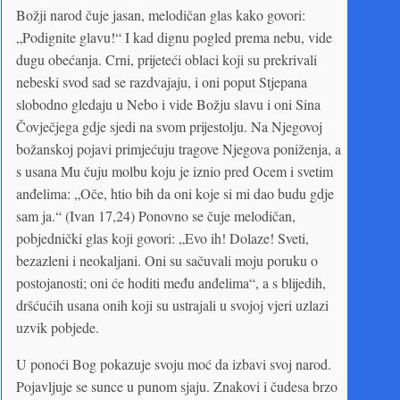
Božji narod čuje jasan, melodičan glas kako govori:
„Podignite glavu!“ I kad dignu pogled prema nebu, vide
dugu obećanja. Crni, prijeteći oblaci koji su prekrivali
nebeski svod sad se razdvajaju, i oni poput Stjepana
slobodno gledaju u Nebo i vide Božju slavu i oni Sina
Čovječjega gdje sjedi na svom prijestolju. Na Njegovoj
božanskoj pojavi primjećuju tragove Njegova poniženja, a
s usana Mu čuju molbu koju je iznio pred Ocem i svetim
anđelima: „Oče, htio bih da oni koje si mi dao budu gdje
sam ja.“ (Ivan 17,24) Ponovno se čuje melodičan,
pobjednički glas koji govori: „Evo ih! Dolaze! Sveti,
bezazleni i neokaljani. Oni su sačuvali moju poruku o
postojanosti; oni će hoditi među anđelima“, a s blijedih,
dršćućih usana onih koji su ustrajali u svojoj vjeri uzlazi
uzvik pobjede.
U ponoći Bog pokazuje svoju moć da izbavi svoj narod.
Pojavljuje se sunce u punom sjaju. Znakovi i čudesa brzo