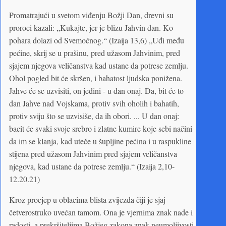
Promatrajući u svetom viđenju Božji Dan, drevni su
proroci kazali: „Kukajte, jer je blizu Jahvin dan. Ko
pohara dolazi od Svemoćnog.“ (Izaija 13,6) „Uđi među
pećine, skrij se u prašinu, pred užasom Jahvinim, pred
sjajem njegova veličanstva kad ustane da potrese zemlju.
Ohol pogled bit će skršen, i bahatost ljudska ponižena.
Jahve će se uzvisiti, on jedini - u dan onaj. Da, bit će to
dan Jahve nad Vojskama, protiv svih oholih i bahatih,
protiv sviju što se uzvisiše, da ih obori. ... U dan onaj:
bacit će svaki svoje srebro i zlatne kumire koje sebi načini
da im se klanja, kad uteče u šupljine pećina i u raspukline
stijena pred užasom Jahvinim pred sjajem veličanstva
njegova, kad ustane da potrese zemlju.“ (Izaija 2,10-
12.20.21)
Kroz procjep u oblacima blista zvijezda čiji je sjaj
četverostruko uvećan tamom. Ona je vjernima znak nade i
radosti, a prekršiteljima Božjeg zakona znak neumoljivosti