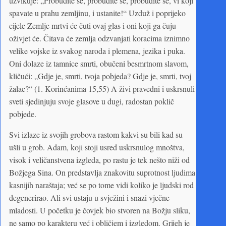
uzvikuje: „Probudite se, probudite se, probudite se, vi koji
spavate u prahu zemljinu, i ustanite!“ Uzduž i poprijeko
cijele Zemlje mrtvi će čuti ovaj glas i oni koji ga čuju
oživjet će. Čitava će zemlja odzvanjati koracima iznimno
velike vojske iz svakog naroda i plemena, jezika i puka.
Oni dolaze iz tamnice smrti, obučeni besmrtnom slavom,
kličući: „Gdje je, smrti, tvoja pobjeda? Gdje je, smrti, tvoj
žalac?“ (1. Korinćanima 15,55) A živi pravedni i uskrsnuli
sveti sjedinjuju svoje glasove u dugi, radostan poklič
pobjede.
Svi izlaze iz svojih grobova rastom kakvi su bili kad su
ušli u grob. Adam, koji stoji usred uskrsnulog mnoštva,
visok i veličanstvena izgleda, po rastu je tek nešto niži od
Božjega Sina. On predstavlja znakovitu suprotnost ljudima
kasnijih naraštaja; već se po tome vidi koliko je ljudski rod
degenerirao. Ali svi ustaju u svježini i snazi vječne
mladosti. U početku je čovjek bio stvoren na Božju sliku,
ne samo po karakteru već i obličjem i izgledom. Grijeh je