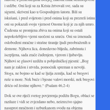
i srdžbe. Oni koji su za Krista žrtvovali sve, sada su
sigurni, skriveni kao u Gospodnjem šatoru. Bili su
iskušani, i pred svijetom i pred onima koji su prezreli istinu
oni su pokazali svoju vjernost Onome koji je za njih umro.
Čudesna se promjena zbiva na onima koji su ostali
nepokolebljivo vjerni suočeni sa smrću. Oni su iznenada
oslobođeni mračne i strašne tiranije ljudi preobraženih u
demone. Njihova lica, donedavno blijeda, zabrinuta i
iscrpljena, sada zrače čuđenjem, vjerom i ljubavlju.
Njihovi se glasovi uzdižu u pobjedničkoj pjesmi: „Bog
nam je zaklon i utvrda, pomoćnik spreman u nevolji.
Stoga, ne bojmo se kad se ljulja zemlja, kad se bregovi
ruše u more. Nek buče i bjesne valovi morski, nek bregovi
dršću od žestine njihove.“ (Psalam 46,2-4)
Dok se ove riječi svetog povjerenja podižu Bogu, oblaci se
razilaze i vidi se zvjezdano nebo, neizrecivo sjajno
nasuprot mračnom i uzburkanom svodu na objema