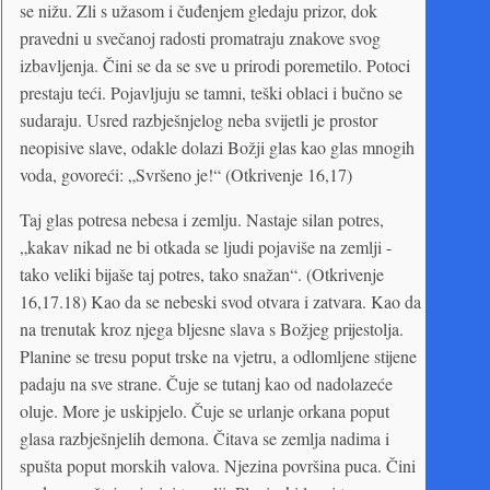
se nižu. Zli s užasom i čuđenjem gledaju prizor, dok
pravedni u svečanoj radosti promatraju znakove svog
izbavljenja. Čini se da se sve u prirodi poremetilo. Potoci
prestaju teći. Pojavljuju se tamni, teški oblaci i bučno se
sudaraju. Usred razbješnjelog neba svijetli je prostor
neopisive slave, odakle dolazi Božji glas kao glas mnogih
voda, govoreći: „Svršeno je!“ (Otkrivenje 16,17)
Taj glas potresa nebesa i zemlju. Nastaje silan potres,
„kakav nikad ne bi otkada se ljudi pojaviše na zemlji -
tako veliki bijaše taj potres, tako snažan“. (Otkrivenje
16,17.18) Kao da se nebeski svod otvara i zatvara. Kao da
na trenutak kroz njega bljesne slava s Božjeg prijestolja.
Planine se tresu poput trske na vjetru, a odlomljene stijene
padaju na sve strane. Čuje se tutanj kao od nadolazeće
oluje. More je uskipjelo. Čuje se urlanje orkana poput
glasa razbješnjelih demona. Čitava se zemlja nadima i
spušta poput morskih valova. Njezina površina puca. Čini