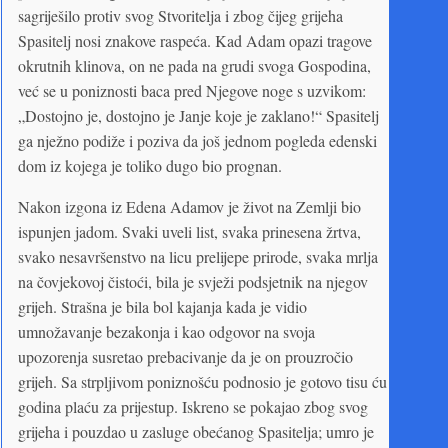
sagriješilo protiv svog Stvoritelja i zbog čijeg grijeha
Spasitelj nosi znakove raspeća. Kad Adam opazi tragove
okrutnih klinova, on ne pada na grudi svoga Gospodina,
već se u poniznosti baca pred Njegove noge s uzvikom:
„Dostojno je, dostojno je Janje koje je zaklano!“ Spasitelj
ga nježno podiže i poziva da još jednom pogleda edenski
dom iz kojega je toliko dugo bio prognan.
Nakon izgona iz Edena Adamov je život na Zemlji bio
ispunjen jadom. Svaki uveli list, svaka prinesena žrtva,
svako nesavršenstvo na licu prelijepe prirode, svaka mrlja
na čovjekovoj čistoći, bila je svježi podsjetnik na njegov
grijeh. Strašna je bila bol kajanja kada je vidio
umnožavanje bezakonja i kao odgovor na svoja
upozorenja susretao prebacivanje da je on prouzročio
grijeh. Sa strpljivom poniznošću podnosio je gotovo tisu ću
godina plaću za prijestup. Iskreno se pokajao zbog svog
grijeha i pouzdao u zasluge obećanog Spasitelja; umro je