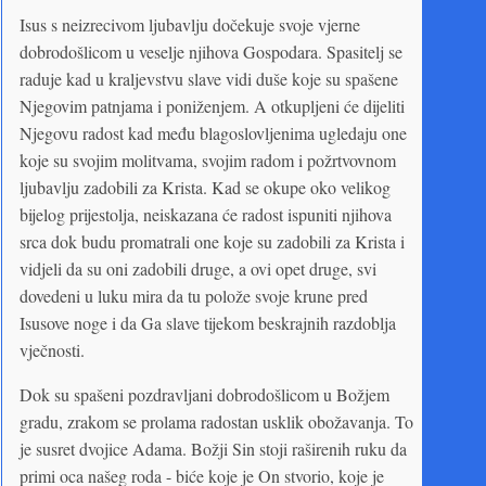
Isus s neizrecivom ljubavlju dočekuje svoje vjerne
dobrodošlicom u veselje njihova Gospodara. Spasitelj se
raduje kad u kraljevstvu slave vidi duše koje su spašene
Njegovim patnjama i poniženjem. A otkupljeni će dijeliti
Njegovu radost kad među blagoslovljenima ugledaju one
koje su svojim molitvama, svojim radom i požrtvovnom
ljubavlju zadobili za Krista. Kad se okupe oko velikog
bijelog prijestolja, neiskazana će radost ispuniti njihova
srca dok budu promatrali one koje su zadobili za Krista i
vidjeli da su oni zadobili druge, a ovi opet druge, svi
dovedeni u luku mira da tu polože svoje krune pred
Isusove noge i da Ga slave tijekom beskrajnih razdoblja
vječnosti.
Dok su spašeni pozdravljani dobrodošlicom u Božjem
gradu, zrakom se prolama radostan usklik obožavanja. To
je susret dvojice Adama. Božji Sin stoji raširenih ruku da
primi oca našeg roda - biće koje je On stvorio, koje je