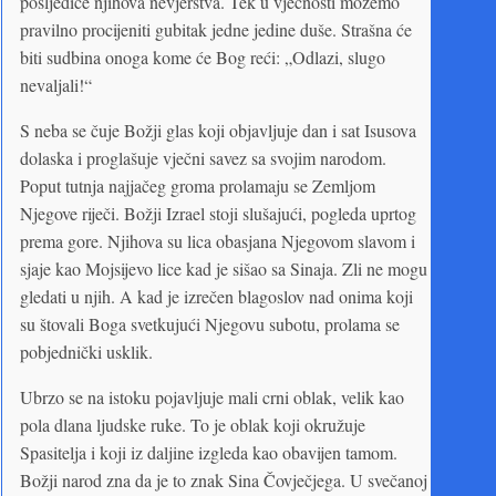
posljedice njihova nevjerstva. Tek u vječnosti možemo
pravilno procijeniti gubitak jedne jedine duše. Strašna će
biti sudbina onoga kome će Bog reći: „Odlazi, slugo
nevaljali!“
S neba se čuje Božji glas koji objavljuje dan i sat Isusova
dolaska i proglašuje vječni savez sa svojim narodom.
Poput tutnja najjačeg groma prolamaju se Zemljom
Njegove riječi. Božji Izrael stoji slušajući, pogleda uprtog
prema gore. Njihova su lica obasjana Njegovom slavom i
sjaje kao Mojsijevo lice kad je sišao sa Sinaja. Zli ne mogu
gledati u njih. A kad je izrečen blagoslov nad onima koji
su štovali Boga svetkujući Njegovu subotu, prolama se
pobjednički usklik.
Ubrzo se na istoku pojavljuje mali crni oblak, velik kao
pola dlana ljudske ruke. To je oblak koji okružuje
Spasitelja i koji iz daljine izgleda kao obavijen tamom.
Božji narod zna da je to znak Sina Čovječjega. U svečanoj