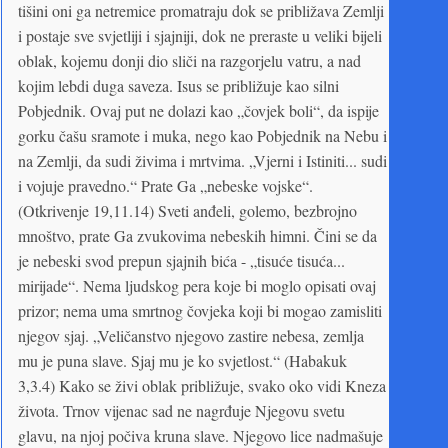
tišini oni ga netremice promatraju dok se približava Zemlji
i postaje sve svjetliji i sjajniji, dok ne preraste u veliki bijeli
oblak, kojemu donji dio sliči na razgorjelu vatru, a nad
kojim lebdi duga saveza. Isus se približuje kao silni
Pobjednik. Ovaj put ne dolazi kao „čovjek boli“, da ispije
gorku čašu sramote i muka, nego kao Pobjednik na Nebu i
na Zemlji, da sudi živima i mrtvima. „Vjerni i Istiniti... sudi
i vojuje pravedno.“ Prate Ga „nebeske vojske“.
(Otkrivenje 19,11.14) Sveti anđeli, golemo, bezbrojno
mnoštvo, prate Ga zvukovima nebeskih himni. Čini se da
je nebeski svod prepun sjajnih bića - „tisuće tisuća...
mirijade“. Nema ljudskog pera koje bi moglo opisati ovaj
prizor; nema uma smrtnog čovjeka koji bi mogao zamisliti
njegov sjaj. „Veličanstvo njegovo zastire nebesa, zemlja
mu je puna slave. Sjaj mu je ko svjetlost.“ (Habakuk
3,3.4) Kako se živi oblak približuje, svako oko vidi Kneza
života. Trnov vijenac sad ne nagrđuje Njegovu svetu
glavu, na njoj počiva kruna slave. Njegovo lice nadmašuje