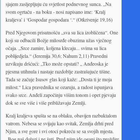
sjajem zasljepljuju ću svjetlost podnevnog sunca. „Na
svom ogrtaču - na boku - nosi napisano ime: ‘Kralj
kraljeva’ i ‘Gospodar gospodara ‘.“ (Otkrivenje 19,16)
Pred Njegovom prisutnošću „sva su lica izobličena“. One
koji su odbacili Božje milosrđe obuzima užas vječnog
očaja. „Srce zamire, koljena klecaju... svima su lica
poblijedjela.“ (Jeremija 30,6; Nahum 2,11) Pravedni
uzvikuju dršćući: „Tko može opstati? „ Anđeoska je
pjesma utihnula i nastaje razdoblje zastrašujuće tišine.
Tada se začuje Isusov glas koji kaže: „Dosta ti je moja
milost.“ Lica pravednika se ozaruju, a radost ispunjava
svako srce. Anđeli započinju višim tonom i opet pjevaju
dok se sve više i više približavaju Zemlji.
Kralj kraljeva spušta se na oblaku, obavijen razbuktalom
vatrom. Nebesa se svijaju kao svitak, Zemlja drhti pred
Njim, a sve gore i svi otoci pokreću se sa svojih mjesta.
„Bog naš dolazi i ne šuti. Pred njim ide oganj što proždire,