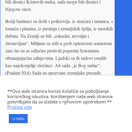
bili dionici Kristovih muka, sada mogu biti dionici i
Njegove slave.
Božji baštinici su došli s potkrovlja, iz stračara i tamnica, s
lomača i planina, iz pustinja i zemaljskih špilja, iz morskih
dubina. Na Zemlji su bili „oskudni, nevoljni i
zlostavljani“. Milijuni su sišli u grob opterećeni sramotom
zato što su se odlučno protivili popustiti Sotoninim
obmanjujućim zahtjevima. Ljudski su ih sudovi osudili
kao najokorjelije zločince. Ali sada „je Bog sudac“.
(Psalam 50,6) Sada su opozvane zemaljske presude.
„Sramotu će svog naroda na svoj zemlji skinuti.“ (Izaija
25,8) „Oni će se zvati ‘Sveti narod’, ‘Otkupljenici
**Ova web stranica koristi kolačiće za poboljšanje
Jahvini’.“ On je odlučio dati im „vijenac mjesto pepela,
korisničkog iskustva. Korištenjem naše web stranice
potvrđujete da se slažete s njihovom upotrebom.**
ulje radosti mjesto ruha žalosti, pjesmu zahvalnicu mjesto
Pročitaj više
duha očajna“. (Izaija 62,12; 61,3) Više nisu malaksali,
mučeni, raštrkani i ugnjetavani. Odsada će zauvijek biti s
U redu
Gospodinom. Stoje pred prijestoljem odjeveni u ruho
raskošnije od odjeće što su je ikada nosili najugledniji ljudi