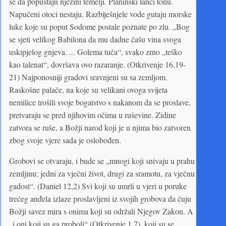
se da popuštaju njezini temelji. Planinski lanci tonu.
Napučeni otoci nestaju. Razbiješnjele vode gutaju morske
luke koje su poput Sodome postale poznate po zlu. „Bog
se sjeti velikog Babilona da mu dadne čašu vina svoga
uskipjelog gnjeva. ... Golema tuča“, svako zrno „teško
kao talenat“, dovršava ovo razaranje. (Otkrivenje 16,19-
21) Najponosniji gradovi sravnjeni su sa zemljom.
Raskošne palače, na koje su velikani ovoga svijeta
nemilice trošili svoje bogatstvo s nakanom da se proslave,
pretvaraju se pred njihovim očima u ruševine. Zidine
zatvora se ruše, a Božji narod koji je u njima bio zatvoren
zbog svoje vjere sada je oslobođen.
Grobovi se otvaraju, i bude se „mnogi koji snivaju u prahu
zemljinu; jedni za vječni život, drugi za sramotu, za vječnu
gadost“. (Daniel 12,2) Svi koji su umrli u vjeri u poruke
trećeg anđela izlaze proslavljeni iz svojih grobova da čuju
Božji savez mira s onima koji su održali Njegov Zakon. A
„i oni koji su ga proboli“ (Otkrivenje 1,7), koji su se