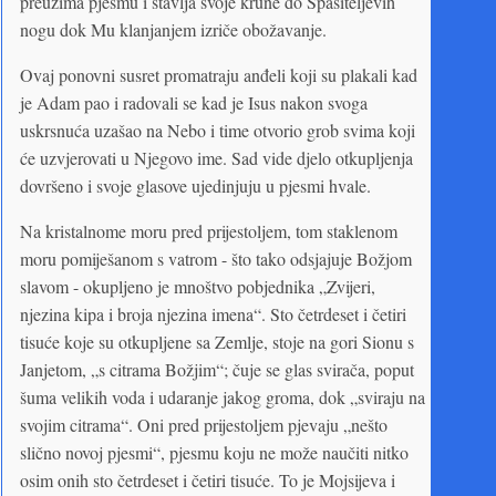
preuzima pjesmu i stavlja svoje krune do Spasiteljevih
nogu dok Mu klanjanjem izriče obožavanje.
Ovaj ponovni susret promatraju anđeli koji su plakali kad
je Adam pao i radovali se kad je Isus nakon svoga
uskrsnuća uzašao na Nebo i time otvorio grob svima koji
će uzvjerovati u Njegovo ime. Sad vide djelo otkupljenja
dovršeno i svoje glasove ujedinjuju u pjesmi hvale.
Na kristalnome moru pred prijestoljem, tom staklenom
moru pomiješanom s vatrom - što tako odsjajuje Božjom
slavom - okupljeno je mnoštvo pobjednika „Zvijeri,
njezina kipa i broja njezina imena“. Sto četrdeset i četiri
tisuće koje su otkupljene sa Zemlje, stoje na gori Sionu s
Janjetom, „s citrama Božjim“; čuje se glas svirača, poput
šuma velikih voda i udaranje jakog groma, dok „sviraju na
svojim citrama“. Oni pred prijestoljem pjevaju „nešto
slično novoj pjesmi“, pjesmu koju ne može naučiti nitko
osim onih sto četrdeset i četiri tisuće. To je Mojsijeva i