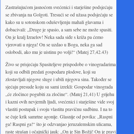
Zastrašujućom jasnoćom svećenici i starješine podsjećaju
se zbivanja na Golgoti. Tresući se od užasa podsjećaju se
kako su u sotonskom oduševljenju mahali glavama i
dobacivali: „Druge je spasio, a sam sebe ne može spasiti.
On je kralj Izraelov! Neka sada siđe s križa pa ćemo
vjerovati u njega! On se uzdao u Boga, neka ga sad
oslobodi, ako mu je uistinu po volji!“ (Matej 27,42.43)
Živo se prisjećaju Spasiteljeve prispodobe o vinogradarima
koji su odbili predati gospodaru plodove, koji su
zlostavljali njegove sluge i ubili njegova sina. Također se
sjećaju presude koju su sami izrekli: Gospodar vinograda
„će zločince pogubiti za zločine“. (Matej 21,41) U grijehu
i kazni ovih nevjernih ljudi, svećenici i starješine vide svoj
vlastiti postupak i svoju vlastitu pravičnu sudbinu. I na to
se čuje krik samrtne agonije. Glasnije od povika: „Raspni
ga! Raspni ga!“ što je odzvanjao jeruzalemskim ulicama,
raste strašan i očajnički jauk: „On je Sin Božji! On je pravi