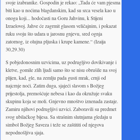
svoje izabranike. Gospodin je rekao: „Tada će vam pjesma
biti kao u noćima blagdanskim, kad su srca vesela kao u
onoga koji... hodočasti na Goru Jahvinu, k Stijeni
Izraelovoj. Jahve će zagrmit glasom veličajnim, i pokazat
ruku svoju što udara u jarosnu gnjevu, sred ognja
zatornog, iz olujna pljuska i krupe kamene.“ (Izaija
30,29.30)
S pobjedonosnim uzvicima, uz podrugljivo dovikivanje i
kletve, gomile zlih ljudi samo što se nisu obrušile na svoj
plijen, kad, gle, na zemlju pada gusti mrak, crnji od
najcrnje noći. Zatim duga, sjajeći slavom s Božjeg
prijestolja, premošćuje nebesa i kao da okružuje svaku
skupinu koja se moli. Gnjevno mnoštvo iznenada zastaje.
Zamiru njihovi podrugljivi uzvici. Zaboravili su predmet
svog ubilačkog bijesa. Sa strašnim slutnjama gledaju u
simbol Božjeg Saveza i teže se zaštititi od njegova
nepodnošljiva sjaja.