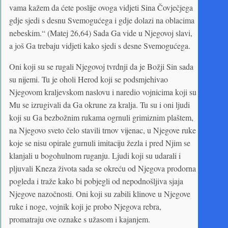
vama kažem da ćete poslije ovoga vidjeti Sina Čovječjega
gdje sjedi s desnu Svemogućega i gdje dolazi na oblacima
nebeskim.“ (Matej 26,64) Sada Ga vide u Njegovoj slavi,
a još Ga trebaju vidjeti kako sjedi s desne Svemogućega.
Oni koji su se rugali Njegovoj tvrdnji da je Božji Sin sada
su nijemi. Tu je oholi Herod koji se podsmjehivao
Njegovom kraljevskom naslovu i naredio vojnicima koji su
Mu se izrugivali da Ga okrune za kralja. Tu su i oni ljudi
koji su Ga bezbožnim rukama ogrnuli grimiznim plaštem,
na Njegovo sveto čelo stavili trnov vijenac, u Njegove ruke
koje se nisu opirale gurnuli imitaciju žezla i pred Njim se
klanjali u bogohulnom ruganju. Ljudi koji su udarali i
pljuvali Kneza života sada se okreću od Njegova prodorna
pogleda i traže kako bi pobjegli od nepodnošljiva sjaja
Njegove nazočnosti. Oni koji su zabili klinove u Njegove
ruke i noge, vojnik koji je probo Njegova rebra,
promatraju ove oznake s užasom i kajanjem.