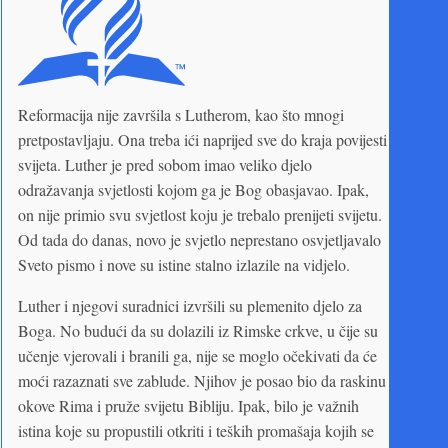
Reformacija nije završila s Lutherom, kao što mnogi
pretpostavljaju. Ona treba ići naprijed sve do kraja povijesti
svijeta. Luther je pred sobom imao veliko djelo
odražavanja svjetlosti kojom ga je Bog obasjavao. Ipak,
on nije primio svu svjetlost koju je trebalo prenijeti svijetu.
Od tada do danas, novo je svjetlo neprestano osvjetljavalo
Sveto pismo i nove su istine stalno izlazile na vidjelo.
Luther i njegovi suradnici izvršili su plemenito djelo za
Boga. No budući da su dolazili iz Rimske crkve, u čije su
učenje vjerovali i branili ga, nije se moglo očekivati da će
moći razaznati sve zablude. Njihov je posao bio da raskinu
okove Rima i pruže svijetu Bibliju. Ipak, bilo je važnih
istina koje su propustili otkriti i teških promašaja kojih se