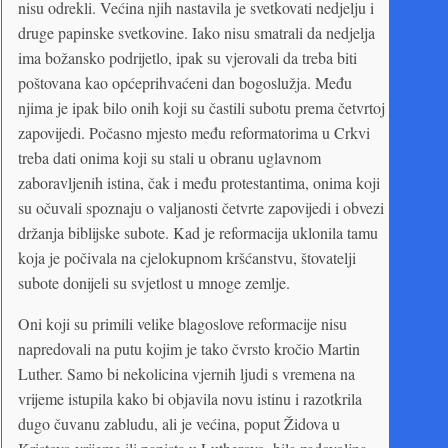
nisu odrekli. Većina njih nastavila je svetkovati nedjelju i
druge papinske svetkovine. Iako nisu smatrali da nedjelja
ima božansko podrijetlo, ipak su vjerovali da treba biti
poštovana kao općeprihvaćeni dan bogoslužja. Među
njima je ipak bilo onih koji su častili subotu prema četvrtoj
zapovijedi. Počasno mjesto među reformatorima u Crkvi
treba dati onima koji su stali u obranu uglavnom
zaboravljenih istina, čak i među protestantima, onima koji
su očuvali spoznaju o valjanosti četvrte zapovijedi i obvezi
držanja biblijske subote. Kad je reformacija uklonila tamu
koja je počivala na cjelokupnom kršćanstvu, štovatelji
subote donijeli su svjetlost u mnoge zemlje.
Oni koji su primili velike blagoslove reformacije nisu
napredovali na putu kojim je tako čvrsto kročio Martin
Luther. Samo bi nekolicina vjernih ljudi s vremena na
vrijeme istupila kako bi objavila novu istinu i razotkrila
dugo čuvanu zabludu, ali je većina, poput Židova u