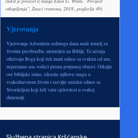
(tekst je preuzet iz knjige Ellen G. White, "Povijest
otkupljenja", Znaci vremena, 2018., poglavlje 49)
Vjerovanja
Vjerovanja Adventista sedmoga dana nude temelj za
životnu preobrazbu, utemeljen na Bibliji. Ta učenja
otkrivaju Boga koji želi imati odnos sa svakim od nas,
neprestano nas vodeći prema potpunoj obnovi. Otkrijte
ove biblijske istine, iskusite njihovu snagu u
svakodnevnom životu i razvijte smislen odnos sa
Stvoriteljem koji želi vašu cjelovitost u svakoj
dimenziji.
Službena stranica Kršćanske