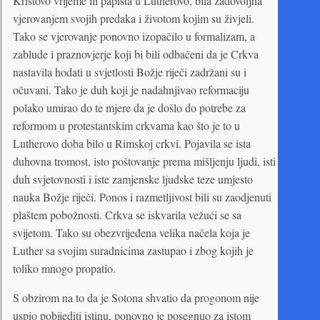
Kristovo vrijeme ili papista u Lutherovo, bila zadovoljna
vjerovanjem svojih predaka i životom kojim su živjeli.
Tako se vjerovanje ponovno izopačilo u formalizam, a
zablude i praznovjerje koji bi bili odbačeni da je Crkva
nastavila hodati u svjetlosti Božje riječi zadržani su i
očuvani. Tako je duh koji je nadahnjivao reformaciju
polako umirao do te mjere da je došlo do potrebe za
reformom u protestantskim crkvama kao što je to u
Lutherovo doba bilo u Rimskoj crkvi. Pojavila se ista
duhovna tromost, isto poštovanje prema mišljenju ljudi, isti
duh svjetovnosti i iste zamjenske ljudske teze umjesto
nauka Božje riječi. Ponos i razmetljivost bili su zaodjenuti
plaštem pobožnosti. Crkva se iskvarila vežući se sa
svijetom. Tako su obezvrijeđena velika načela koja je
Luther sa svojim suradnicima zastupao i zbog kojih je
toliko mnogo propatio.
S obzirom na to da je Sotona shvatio da progonom nije
uspio pobijediti istinu, ponovno je posegnuo za istom