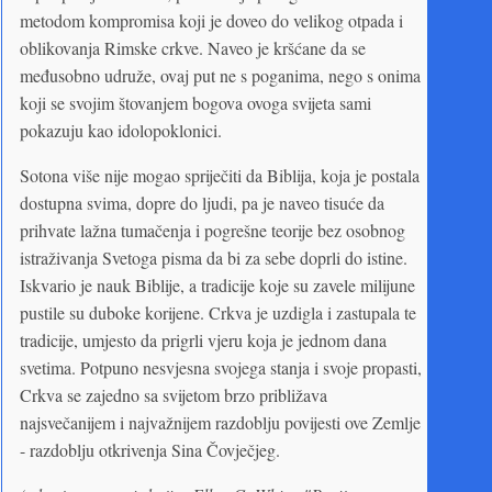
metodom kompromisa koji je doveo do velikog otpada i
oblikovanja Rimske crkve. Naveo je kršćane da se
međusobno udruže, ovaj put ne s poganima, nego s onima
koji se svojim štovanjem bogova ovoga svijeta sami
pokazuju kao idolopoklonici.
Sotona više nije mogao spriječiti da Biblija, koja je postala
dostupna svima, dopre do ljudi, pa je naveo tisuće da
prihvate lažna tumačenja i pogrešne teorije bez osobnog
istraživanja Svetoga pisma da bi za sebe doprli do istine.
Iskvario je nauk Biblije, a tradicije koje su zavele milijune
pustile su duboke korijene. Crkva je uzdigla i zastupala te
tradicije, umjesto da prigrli vjeru koja je jednom dana
svetima. Potpuno nesvjesna svojega stanja i svoje propasti,
Crkva se zajedno sa svijetom brzo približava
najsvečanijem i najvažnijem razdoblju povijesti ove Zemlje
- razdoblju otkrivenja Sina Čovječjeg.