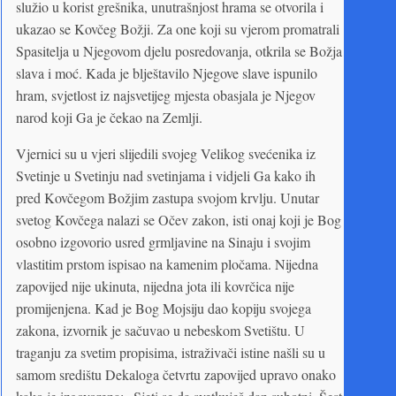
služio u korist grešnika, unutrašnjost hrama se otvorila i
ukazao se Kovčeg Božji. Za one koji su vjerom promatrali
Spasitelja u Njegovom djelu posredovanja, otkrila se Božja
slava i moć. Kada je blještavilo Njegove slave ispunilo
hram, svjetlost iz najsvetijeg mjesta obasjala je Njegov
narod koji Ga je čekao na Zemlji.
Vjernici su u vjeri slijedili svojeg Velikog svećenika iz
Svetinje u Svetinju nad svetinjama i vidjeli Ga kako ih
pred Kovčegom Božjim zastupa svojom krvlju. Unutar
svetog Kovčega nalazi se Očev zakon, isti onaj koji je Bog
osobno izgovorio usred grmljavine na Sinaju i svojim
vlastitim prstom ispisao na kamenim pločama. Nijedna
zapovijed nije ukinuta, nijedna jota ili kovrčica nije
promijenjena. Kad je Bog Mojsiju dao kopiju svojega
zakona, izvornik je sačuvao u nebeskom Svetištu. U
traganju za svetim propisima, istraživači istine našli su u
samom središtu Dekaloga četvrtu zapovijed upravo onako