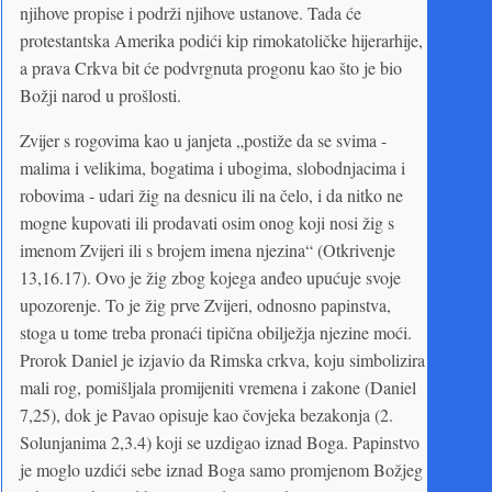
njihove propise i podrži njihove ustanove. Tada će
protestantska Amerika podići kip rimokatoličke hijerarhije,
a prava Crkva bit će podvrgnuta progonu kao što je bio
Božji narod u prošlosti.
Zvijer s rogovima kao u janjeta „postiže da se svima -
malima i velikima, bogatima i ubogima, slobodnjacima i
robovima - udari žig na desnicu ili na čelo, i da nitko ne
mogne kupovati ili prodavati osim onog koji nosi žig s
imenom Zvijeri ili s brojem imena njezina“ (Otkrivenje
13,16.17). Ovo je žig zbog kojega anđeo upućuje svoje
upozorenje. To je žig prve Zvijeri, odnosno papinstva,
stoga u tome treba pronaći tipična obilježja njezine moći.
Prorok Daniel je izjavio da Rimska crkva, koju simbolizira
mali rog, pomišljala promijeniti vremena i zakone (Daniel
7,25), dok je Pavao opisuje kao čovjeka bezakonja (2.
Solunjanima 2,3.4) koji se uzdigao iznad Boga. Papinstvo
je moglo uzdići sebe iznad Boga samo promjenom Božjeg