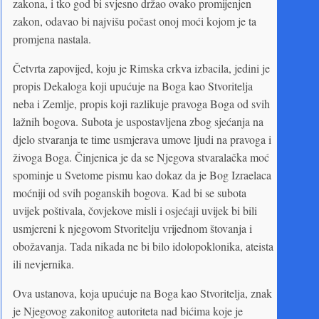
zakona, i tko god bi svjesno držao ovako promijenjen
zakon, odavao bi najvišu počast onoj moći kojom je ta
promjena nastala.
Četvrta zapovijed, koju je Rimska crkva izbacila, jedini je
propis Dekaloga koji upućuje na Boga kao Stvoritelja
neba i Zemlje, propis koji razlikuje pravoga Boga od svih
lažnih bogova. Subota je uspostavljena zbog sjećanja na
djelo stvaranja te time usmjerava umove ljudi na pravoga i
živoga Boga. Činjenica je da se Njegova stvaralačka moć
spominje u Svetome pismu kao dokaz da je Bog Izraelaca
moćniji od svih poganskih bogova. Kad bi se subota
uvijek poštivala, čovjekove misli i osjećaji uvijek bi bili
usmjereni k njegovom Stvoritelju vrijednom štovanja i
obožavanja. Tada nikada ne bi bilo idolopoklonika, ateista
ili nevjernika.
Ova ustanova, koja upućuje na Boga kao Stvoritelja, znak
je Njegovog zakonitog autoriteta nad bićima koje je