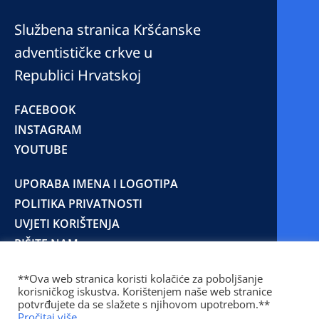
Službena stranica Kršćanske
adventističke crkve u
Republici Hrvatskoj
FACEBOOK
INSTAGRAM
YOUTUBE
UPORABA IMENA I LOGOTIPA
POLITIKA PRIVATNOSTI
UVJETI KORIŠTENJA
PIŠITE NAM
**Ova web stranica koristi kolačiće za poboljšanje
korisničkog iskustva. Korištenjem naše web stranice
© 2025 Copyright © 2023 Kršćanska adventistička
potvrđujete da se slažete s njihovom upotrebom.**
crkva u Republici Hrvatskoj
Pročitaj više