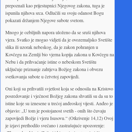
prepoznali kao prijestupnici Njegovog zakona, tuga je
ispunila njihova srca. Odlučili su svoju odanost Bogu
pokazati držanjem Njegove subote svetom.
Mnogo je ozbiljnih napora uloženo da se sruši njihova
vjera. Svatko je mogao vidjeti da je ovozemaljsko Svetište
slika ili uzorak nebeskog, da je zakon pohranjen u
Kovčegu na Zemlji bio vjerna kopija zakona u Kovčegu na
Nebu i da prihvaćanje istine o nebeskom Svetištu
uključuje priznanje zahtjeva Božjeg zakona i obvezu
svetkovanja subote u četvrtoj zapovijedi.
Oni koji su prihvatili svjetlost koja se odnosila na Kristovo
posredovanje i vječnost Božjeg zakona shvatili su da su to
istine koje su iznesene u trećoj anđeoskoj vijesti. Anđeo je
objavio: „U tom je postojanost svetih - onih što čuvaju
zapovijedi Božje i vjeru Isusovu.“ (Otkrivenje 14,12) Ovoj
je izjavi prethodilo svečano i zastrašujuće upozorenje: