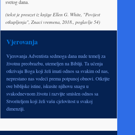
svetog dana.
(tekst je preuzet iz knjige Ellen G. White, "Povijest
otkupljenja", Znaci vremena, 2018., poglavlje 54)
Vjerovanja
Vjerovanja Adventista sedmoga dana nude temelj za
životnu preobrazbu, utemeljen na Bibliji. Ta učenja
otkrivaju Boga koji želi imati odnos sa svakim od nas,
neprestano nas vodeći prema potpunoj obnovi. Otkrijte
ove biblijske istine, iskusite njihovu snagu u
svakodnevnom životu i razvijte smislen odnos sa
Stvoriteljem koji želi vašu cjelovitost u svakoj
dimenziji.