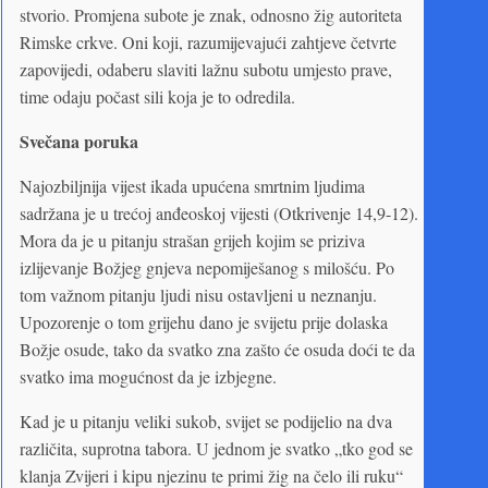
stvorio. Promjena subote je znak, odnosno žig autoriteta
Rimske crkve. Oni koji, razumijevajući zahtjeve četvrte
zapovijedi, odaberu slaviti lažnu subotu umjesto prave,
time odaju počast sili koja je to odredila.
Svečana poruka
Najozbiljnija vijest ikada upućena smrtnim ljudima
sadržana je u trećoj anđeoskoj vijesti (Otkrivenje 14,9-12).
Mora da je u pitanju strašan grijeh kojim se priziva
izlijevanje Božjeg gnjeva nepomiješanog s milošću. Po
tom važnom pitanju ljudi nisu ostavljeni u neznanju.
Upozorenje o tom grijehu dano je svijetu prije dolaska
Božje osude, tako da svatko zna zašto će osuda doći te da
svatko ima mogućnost da je izbjegne.
Kad je u pitanju veliki sukob, svijet se podijelio na dva
različita, suprotna tabora. U jednom je svatko „tko god se
klanja Zvijeri i kipu njezinu te primi žig na čelo ili ruku“