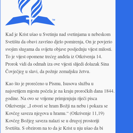
Kad je Krist ušao u Svetinju nad svetinjama u nebeskom
Svetištu da obavi završno djelo pomirenja, On je povjerio
svojim slugama da svijetu objave posljednju vijest milosti.
To je vijest opomene trećeg anđela iz Otkrivenja 14.
Prorok vidi da odmah iza ove vijesti slijedi dolazak Sina
Čovječjeg u slavi, da požnje zemaljsku žetvu.
Kao što je prorečeno u Pismu, Isusova služba u
najsvetijem mjestu počela je na kraju proročkih dana 1844.
godine. Na ovo se vrijeme primjenjuju riječi pisca
Otkrivenja: „I otvori se hram Božji na nebu i pokaza se
Kovčeg saveza njegova u hramu.“ (Otkrivenje 11,19)
Kovčeg Božjeg saveza nalazi se u drugoj prostoriji
Svetišta. S obzirom na to da je Krist u nju ušao da bi