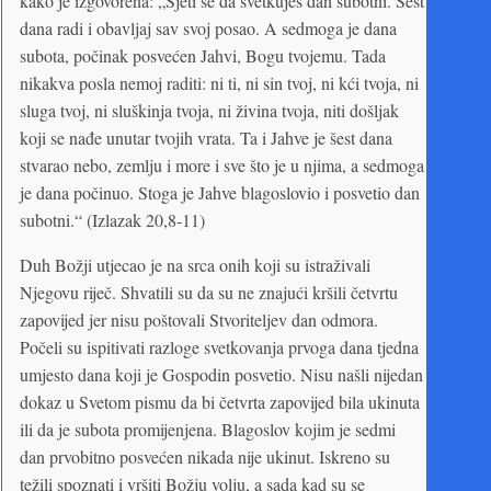
kako je izgovorena: „Sjeti se da svetkuješ dan subotni. Šest
dana radi i obavljaj sav svoj posao. A sedmoga je dana
subota, počinak posvećen Jahvi, Bogu tvojemu. Tada
nikakva posla nemoj raditi: ni ti, ni sin tvoj, ni kći tvoja, ni
sluga tvoj, ni sluškinja tvoja, ni živina tvoja, niti došljak
koji se nađe unutar tvojih vrata. Ta i Jahve je šest dana
stvarao nebo, zemlju i more i sve što je u njima, a sedmoga
je dana počinuo. Stoga je Jahve blagoslovio i posvetio dan
subotni.“ (Izlazak 20,8-11)
Duh Božji utjecao je na srca onih koji su istraživali
Njegovu riječ. Shvatili su da su ne znajući kršili četvrtu
zapovijed jer nisu poštovali Stvoriteljev dan odmora.
Počeli su ispitivati razloge svetkovanja prvoga dana tjedna
umjesto dana koji je Gospodin posvetio. Nisu našli nijedan
dokaz u Svetom pismu da bi četvrta zapovijed bila ukinuta
ili da je subota promijenjena. Blagoslov kojim je sedmi
dan prvobitno posvećen nikada nije ukinut. Iskreno su
težili spoznati i vršiti Božju volju, a sada kad su se