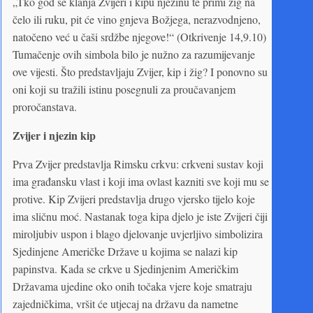
„Tko god se klanja Zvijeri i kipu njezinu te primi žig na
čelo ili ruku, pit će vino gnjeva Božjega, nerazvodnjeno,
natočeno već u čaši srdžbe njegove!“ (Otkrivenje 14,9.10)
Tumačenje ovih simbola bilo je nužno za razumijevanje
ove vijesti. Što predstavljaju Zvijer, kip i žig? I ponovno su
oni koji su tražili istinu posegnuli za proučavanjem
proročanstava.
Zvijer i njezin kip
Prva Zvijer predstavlja Rimsku crkvu: crkveni sustav koji
ima građansku vlast i koji ima ovlast kazniti sve koji mu se
protive. Kip Zvijeri predstavlja drugo vjersko tijelo koje
ima sličnu moć. Nastanak toga kipa djelo je iste Zvijeri čiji
miroljubiv uspon i blago djelovanje uvjerljivo simbolizira
Sjedinjene Američke Države u kojima se nalazi kip
papinstva. Kada se crkve u Sjedinjenim Američkim
Državama ujedine oko onih točaka vjere koje smatraju
zajedničkima, vršit će utjecaj na državu da nametne