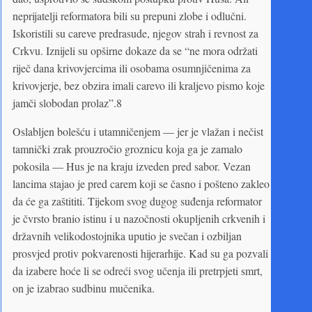
neprijatelji reformatora bili su prepuni zlobe i odlučni.
Iskoristili su careve predrasude, njegov strah i revnost za
Crkvu. Iznijeli su opširne dokaze da se “ne mora održati
riječ dana krivovjercima ili osobama osumnjičenima za
krivovjerje, bez obzira imali carevo ili kraljevo pismo koje
jamči slobodan prolaz”.8
Oslabljen bolešću i utamničenjem — jer je vlažan i nečist
tamnički zrak prouzročio groznicu koja ga je zamalo
pokosila — Hus je na kraju izveden pred sabor. Vezan
lancima stajao je pred carem koji se časno i pošteno zakleo
da će ga zaštititi. Tijekom svog dugog suđenja reformator
je čvrsto branio istinu i u nazočnosti okupljenih crkvenih i
državnih velikodostojnika uputio je svečan i ozbiljan
prosvjed protiv pokvarenosti hijerarhije. Kad su ga pozvali
da izabere hoće li se odreći svog učenja ili pretrpjeti smrt,
on je izabrao sudbinu mučenika.