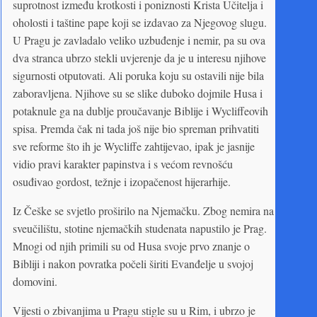
suprotnost između krotkosti i poniznosti Krista Učitelja i
oholosti i taštine pape koji se izdavao za Njegovog slugu.
U Pragu je zavladalo veliko uzbuđenje i nemir, pa su ova
dva stranca ubrzo stekli uvjerenje da je u interesu njihove
sigurnosti otputovati. Ali poruka koju su ostavili nije bila
zaboravljena. Njihove su se slike duboko dojmile Husa i
potaknule ga na dublje proučavanje Biblije i Wycliffeovih
spisa. Premda čak ni tada još nije bio spreman prihvatiti
sve reforme što ih je Wycliffe zahtijevao, ipak je jasnije
vidio pravi karakter papinstva i s većom revnošću
osuđivao gordost, težnje i izopačenost hijerarhije.
Iz Češke se svjetlo proširilo na Njemačku. Zbog nemira na
sveučilištu, stotine njemačkih studenata napustilo je Prag.
Mnogi od njih primili su od Husa svoje prvo znanje o
Bibliji i nakon povratka počeli širiti Evanđelje u svojoj
domovini.
Vijesti o zbivanjima u Pragu stigle su u Rim, i ubrzo je