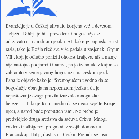
Evanđelje je u Češkoj uhvatilo korijena već u devetom
stoljeću. Biblija je bila prevedena i bogoslužje se
održavalo na narodnom jeziku. Ali kako je papinska vlast
rasla, tako je Božja riječ sve više padala u zasjenak. Grgur
VII., koji je odlučio poniziti oholost kraljeva, ništa manje
nije nastojao podjarmiti i narod, pa je izdan ukaz kojim se
zabranilo vršenje javnog bogoslužja na češkom jeziku.
Papa je objavio kako je “Svemogućem ugodno da se
bogoslužje obavlja na nepoznatom jeziku i da je
nepoštovanje ovoga pravila izazvalo mnoga zla i
hereze”.1 Tako je Rim naredio da se ugasi svjetlo Božje
riječi, a narod bude prepušten tami. No Nebo je
predvidjelo druga sredstva da sačuva Crkvu. Mnogi
valdenzi i albigenzi, prognani iz svojih domova u
Francuskoj i Italiji, došli su u Češku. Premda se nisu