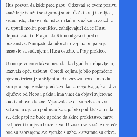
Hus pozvan da iziđe pred papu. Odazvati se ovom pozivu
značilo je izložiti se sigurnoj smrti. Češki kralj i kraljica,
sveučilište, članovi plemstva i vladini službenici zajedno
su uputili molbu pontifeksu zahtijevajući da se Husu
dopusti ostati u Pragu i da Rimu odgovori preko
poslanstva. Namjesto da udovolji ovoj molbi, papa je
nastavio sa suđenjem i Husa osudio, a Prag prokleo.
U ono je vrijeme takva presuda, kad god bila objavljena,
izazvala opću uzbunu. Obredi kojima je bilo popraćeno
njezino izricanje smišljeni su da izazovu užas u narodu
koji je u papi gledao predstavnika samoga Boga, koji drži
ključeve od Neba i pakla i ima vlast da objavi svjetovne
kao i duhovne kazne. Vjerovalo se da su nebeska vrata
zatvorena cijelom području koje je bilo pod kletvom i da
su, dok papi ne bude ugodno da skine prokletstvo, mrtvi
isključeni iz mjesta blaženstva. U znak ove strašne nesreće
bile su zabranjene sve vjerske službe. Zatvarane su crkve.