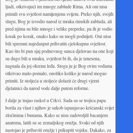
ljudi, otkrivajući im mnoge zablude Rima. Ali oni nisu
primili svu svjetlost namijenjenu svijetu. Preko njih, svojih
slugu, Bog je izvodio narod iz mraka rimskih zabluda, ali
pred njima su bile mnoge i velike prepreke, pa ih je vodio
korak po korak, onako kako su mogli podnijeti. Oni nisu
bili spremni najedanput prihvatiti cjelokupnu svjetlost.
Kao što bi pun sjaj podnevnog sunca djelovao na one koji
su dugo bili u mraku, svjetlost bi ih, da je iznesena,
nagnala da joj okrenu leđa. Stoga ju je Bog ovim vođama
otkrivao malo-pomalo, onoliko koliko je narod mogao
primiti. Iz stoljeća u stoljeće dolazit će drugi vjerni
djelatnici da narod vode dalje putem reforme.
I dalje je trajao raskol u Crkvi. Sada su se trojica papa
borila za vlast i njihov je sukob ispunjavao kršćanski svijet
zločinima i bunama. Kako se nisu zadovoljili bacanjem
anatema, latili su se zemaljskog oružja. Svaki od njih
nastojao je pribaviti oružje i prikupiti vojsku. Dakako, za