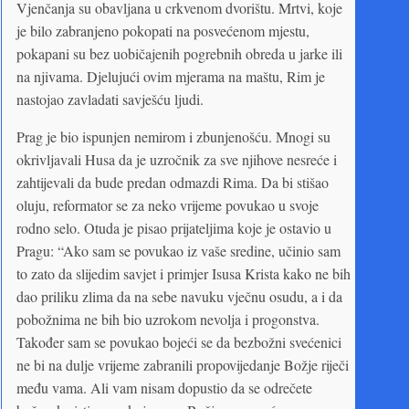
Vjenčanja su obavljana u crkvenom dvorištu. Mrtvi, koje
je bilo zabranjeno pokopati na posvećenom mjestu,
pokapani su bez uobičajenih pogrebnih obreda u jarke ili
na njivama. Djelujući ovim mjerama na maštu, Rim je
nastojao zavladati savješću ljudi.
Prag je bio ispunjen nemirom i zbunjenošću. Mnogi su
okrivljavali Husa da je uzročnik za sve njihove nesreće i
zahtijevali da bude predan odmazdi Rima. Da bi stišao
oluju, reformator se za neko vrijeme povukao u svoje
rodno selo. Otuda je pisao prijateljima koje je ostavio u
Pragu: “Ako sam se povukao iz vaše sredine, učinio sam
to zato da slijedim savjet i primjer Isusa Krista kako ne bih
dao priliku zlima da na sebe navuku vječnu osudu, a i da
pobožnima ne bih bio uzrokom nevolja i progonstva.
Također sam se povukao bojeći se da bezbožni svećenici
ne bi na dulje vrijeme zabranili propovijedanje Božje riječi
među vama. Ali vam nisam dopustio da se odrečete