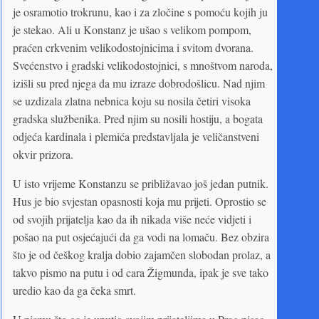
je osramotio trokrunu, kao i za zločine s pomoću kojih ju
je stekao. Ali u Konstanz je ušao s velikom pompom,
praćen crkvenim velikodostojnicima i svitom dvorana.
Svećenstvo i gradski velikodostojnici, s mnoštvom naroda,
izišli su pred njega da mu izraze dobrodošlicu. Nad njim
se uzdizala zlatna nebnica koju su nosila četiri visoka
gradska službenika. Pred njim su nosili hostiju, a bogata
odjeća kardinala i plemića predstavljala je veličanstveni
okvir prizora.
U isto vrijeme Konstanzu se približavao još jedan putnik.
Hus je bio svjestan opasnosti koja mu prijeti. Oprostio se
od svojih prijatelja kao da ih nikada više neće vidjeti i
pošao na put osjećajući da ga vodi na lomaču. Bez obzira
što je od češkog kralja dobio zajamčen slobodan prolaz, a
takvo pismo na putu i od cara Žigmunda, ipak je sve tako
uredio kao da ga čeka smrt.