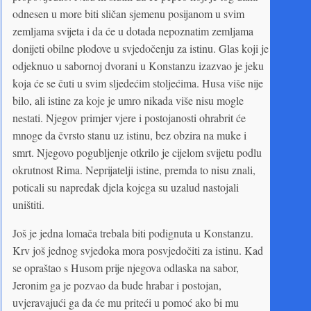
odnesen u more biti sličan sjemenu posijanom u svim
zemljama svijeta i da će u dotada nepoznatim zemljama
donijeti obilne plodove u svjedočenju za istinu. Glas koji je
odjeknuo u sabornoj dvorani u Konstanzu izazvao je jeku
koja će se čuti u svim sljedećim stoljećima. Husa više nije
bilo, ali istine za koje je umro nikada više nisu mogle
nestati. Njegov primjer vjere i postojanosti ohrabrit će
mnoge da čvrsto stanu uz istinu, bez obzira na muke i
smrt. Njegovo pogubljenje otkrilo je cijelom svijetu podlu
okrutnost Rima. Neprijatelji istine, premda to nisu znali,
poticali su napredak djela kojega su uzalud nastojali
uništiti.
Još je jedna lomača trebala biti podignuta u Konstanzu.
Krv još jednog svjedoka mora posvjedočiti za istinu. Kad
se opraštao s Husom prije njegova odlaska na sabor,
Jeronim ga je pozvao da bude hrabar i postojan,
uvjeravajući ga da će mu priteći u pomoć ako bi mu