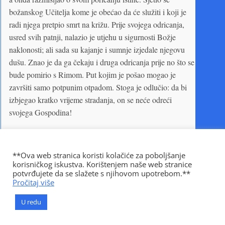
božanskog Učitelja kome je obećao da će služiti i koji je
radi njega pretpio smrt na križu. Prije svojega odricanja,
usred svih patnji, nalazio je utjehu u sigurnosti Božje
naklonosti; ali sada su kajanje i sumnje izjedale njegovu
dušu. Znao je da ga čekaju i druga odricanja prije no što se
bude pomirio s Rimom. Put kojim je pošao mogao je
završiti samo potpunim otpadom. Stoga je odlučio: da bi
izbjegao kratko vrijeme stradanja, on se neće odreći
svojega Gospodina!
Ubrzo su ga opet izveli pred sabor. Njegova pokornost nije
zadovoljila suce. Njihova žeđ za krvlju, izazvana Husovom
**Ova web stranica koristi kolačiće za poboljšanje
smrću, tražila je nove žrtve. Jeronim je mogao sačuvati
korisničkog iskustva. Korištenjem naše web stranice
život samo bezuvjetnim odricanjem od istine. Ali on je
potvrđujete da se slažete s njihovom upotrebom.**
Pročitaj više
odlučio priznati svoju vjeru i slijediti svoga brata mučenika
u plamen lomače.
U redu
Porekao je svoje ranije odricanje i kao čovjek osuđen na