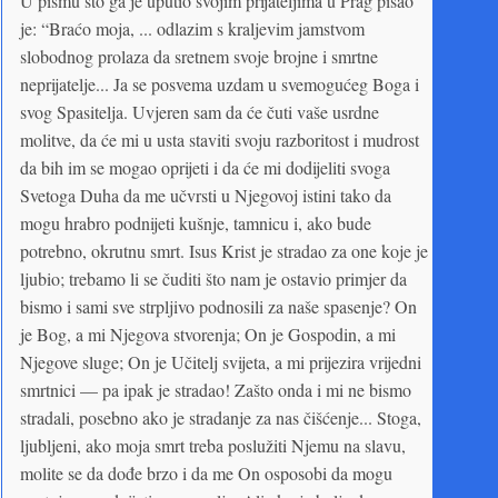
U pismu što ga je uputio svojim prijateljima u Prag pisao
je: “Braćo moja, ... odlazim s kraljevim jamstvom
slobodnog prolaza da sretnem svoje brojne i smrtne
neprijatelje... Ja se posvema uzdam u svemogućeg Boga i
svog Spasitelja. Uvjeren sam da će čuti vaše usrdne
molitve, da će mi u usta staviti svoju razboritost i mudrost
da bih im se mogao oprijeti i da će mi dodijeliti svoga
Svetoga Duha da me učvrsti u Njegovoj istini tako da
mogu hrabro podnijeti kušnje, tamnicu i, ako bude
potrebno, okrutnu smrt. Isus Krist je stradao za one koje je
ljubio; trebamo li se čuditi što nam je ostavio primjer da
bismo i sami sve strpljivo podnosili za naše spasenje? On
je Bog, a mi Njegova stvorenja; On je Gospodin, a mi
Njegove sluge; On je Učitelj svijeta, a mi prijezira vrijedni
smrtnici — pa ipak je stradao! Zašto onda i mi ne bismo
stradali, posebno ako je stradanje za nas čišćenje... Stoga,
ljubljeni, ako moja smrt treba poslužiti Njemu na slavu,
molite se da dođe brzo i da me On osposobi da mogu