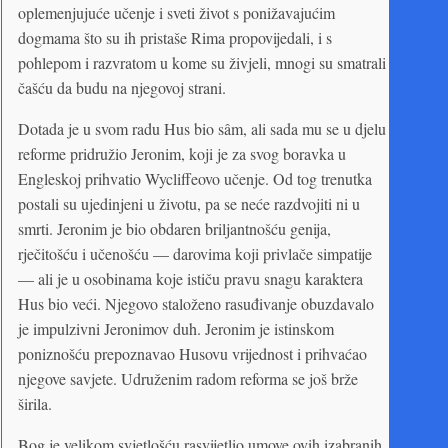
oplemenjujuće učenje i sveti život s ponižavajućim
dogmama što su ih pristaše Rima propovijedali, i s
pohlepom i razvratom u kome su živjeli, mnogi su smatrali
čašću da budu na njegovoj strani.
Dotada je u svom radu Hus bio sâm, ali sada mu se u djelu
reforme pridružio Jeronim, koji je za svog boravka u
Engleskoj prihvatio Wycliffeovo učenje. Od tog trenutka
postali su ujedinjeni u životu, pa se neće razdvojiti ni u
smrti. Jeronim je bio obdaren briljantnošću genija,
rječitošću i učenošću — darovima koji privlače simpatije
— ali je u osobinama koje ističu pravu snagu karaktera
Hus bio veći. Njegovo staloženo rasuđivanje obuzdavalo
je impulzivni Jeronimov duh. Jeronim je istinskom
poniznošću prepoznavao Husovu vrijednost i prihvaćao
njegove savjete. Udruženim radom reforma se još brže
širila.
Bog je velikom svjetlošću rasvijetlio umove ovih izabranih