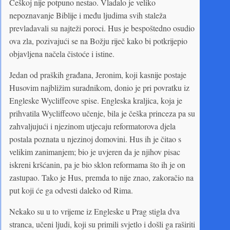
Češkoj nije potpuno nestao. Vladalo je veliko
nepoznavanje Biblije i među ljudima svih staleža
prevladavali su najteži poroci. Hus je bespoštedno osudio
ova zla, pozivajući se na Božju riječ kako bi potkrijepio
objavljena načela čistoće i istine.
Jedan od praških građana, Jeronim, koji kasnije postaje
Husovim najbližim suradnikom, donio je pri povratku iz
Engleske Wycliffeove spise. Engleska kraljica, koja je
prihvatila Wycliffeovo učenje, bila je češka princeza pa su
zahvaljujući i njezinom utjecaju reformatorova djela
postala poznata u njezinoj domovini. Hus ih je čitao s
velikim zanimanjem; bio je uvjeren da je njihov pisac
iskreni kršćanin, pa je bio sklon reformama što ih je on
zastupao. Tako je Hus, premda to nije znao, zakoračio na
put koji će ga odvesti daleko od Rima.
Nekako su u to vrijeme iz Engleske u Prag stigla dva
stranca, učeni ljudi, koji su primili svjetlo i došli ga raširiti