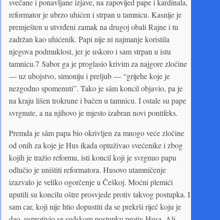
svečane i ponavljane izjave, na zapovijed pape i kardinala,
reformator je ubrzo uhićen i strpan u tamnicu. Kasnije je
premješten u utvrđeni zamak na drugoj obali Rajne i tu
zadržan kao uhićenik. Papi nije ni najmanje koristila
njegova podmuklost, jer je uskoro i sam strpan u istu
tamnicu.7 Sabor ga je proglasio krivim za najgore zločine
— uz ubojstvo, simoniju i preljub — “grijehe koje je
nezgodno spomenuti”. Tako je sâm koncil objavio, pa je
na kraju lišen trokrune i bačen u tamnicu. I ostale su pape
svrgnute, a na njihovo je mjesto izabran novi pontifeks.
Premda je sâm papa bio okrivljen za mnogo veće zločine
od onih za koje je Hus ikada optuživao svećenike i zbog
kojih je tražio reformu, isti koncil koji je svrgnuo papu
odlučio je uništiti reformatora. Husovo utamničenje
izazvalo je veliko ogorčenje u Češkoj. Moćni plemići
uputili su koncilu oštre prosvjede protiv takvog postupka. I
sam car, koji nije htio dopustiti da se prekrši riječ koju je
dao, usprotivio se sudskom postupku protiv Husa. Ali