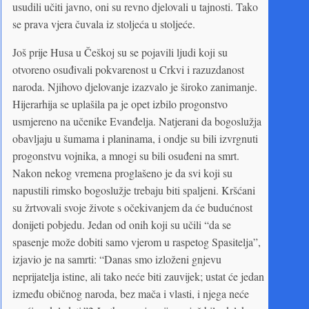
usudili učiti javno, oni su revno djelovali u tajnosti. Tako
se prava vjera čuvala iz stoljeća u stoljeće.
Još prije Husa u Češkoj su se pojavili ljudi koji su
otvoreno osuđivali pokvarenost u Crkvi i razuzdanost
naroda. Njihovo djelovanje izazvalo je široko zanimanje.
Hijerarhija se uplašila pa je opet izbilo progonstvo
usmjereno na učenike Evanđelja. Natjerani da bogoslužja
obavljaju u šumama i planinama, i ondje su bili izvrgnuti
progonstvu vojnika, a mnogi su bili osuđeni na smrt.
Nakon nekog vremena proglašeno je da svi koji su
napustili rimsko bogoslužje trebaju biti spaljeni. Kršćani
su žrtvovali svoje živote s očekivanjem da će budućnost
donijeti pobjedu. Jedan od onih koji su učili “da se
spasenje može dobiti samo vjerom u raspetog Spasitelja”,
izjavio je na samrti: “Danas smo izloženi gnjevu
neprijatelja istine, ali tako neće biti zauvijek; ustat će jedan
između običnog naroda, bez mača i vlasti, i njega neće