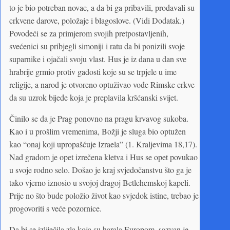
to je bio potreban novac, a da bi ga pribavili, prodavali su
crkvene darove, položaje i blagoslove. (Vidi Dodatak.)
Povodeći se za primjerom svojih pretpostavljenih,
svećenici su pribjegli simoniji i ratu da bi ponizili svoje
suparnike i ojačali svoju vlast. Hus je iz dana u dan sve
hrabrije grmio protiv gadosti koje su se trpjele u ime
religije, a narod je otvoreno optuživao vođe Rimske crkve
da su uzrok bijede koja je preplavila kršćanski svijet.
Činilo se da je Prag ponovno na pragu krvavog sukoba.
Kao i u prošlim vremenima, Božji je sluga bio optužen
kao “onaj koji upropašćuje Izraela” (1. Kraljevima 18,17).
Nad gradom je opet izrečena kletva i Hus se opet povukao
u svoje rodno selo. Došao je kraj svjedočanstvu što ga je
tako vjerno iznosio u svojoj dragoj Betlehemskoj kapeli.
Prije no što bude položio život kao svjedok istine, trebao je
progovoriti s veće pozornice.
Da bi se izliječila zla koja su harala Europom, sazvan je