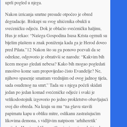
uprli pogled u njega.
Nakon izricanja smrtne presude otpočeo je obred
degradacije. Biskupi su svog uhićenika obukli u
svećeničku odjeću. Dok je oblačio svećeničku haljinu,
Hus je rekao: “Našega Gospodina Isusa Krista ogrnuli su
bijelim plaštem u znak poniženja kada ga je Herod doveo
pred Pilata.”12 Nakon što su ga ponovo pozvali da se
odrekne, odgovorio je obrativši se narodu: “Kakvim bih
licem mogao gledati nebesa? Kako bih mogao pogledati
mnoštvo kome sam propovijedao čisto Evanđelje? Ne,
njihovo spasenje smatram vrednijim od ovog jadnog tijela,
sada osuđenog na smrt.” Tada su s njega počeli skidati
jedan po jedan komad svećeničke odjeće i svaki je
velikodostojnik izgovorio po jedno prokletstvo obavljajući
svoj dio obreda. Na kraju su mu “na glavu stavili
papirnatu kapu u obliku mitre, oslikanu zastrašujućim
likovima demona, s vidljivim natpisom ‘arhiheretik’