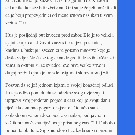
slika nikada neće biti izbrisana. Oni su je željeli uništiti, ali
će je bolji propovjednici od mene iznova naslikati u svim
srcima.”10
Hus je posljednji put izveden pred sabor. Bio je to veliki i
sjajni skup: car, državni knezovi, kraljevi poslanici,
kardinali, biskupi i svećenici te golemo mnoštvo koje je
došlo vidjeti što će se tog dana dogoditi. Iz svih kršćanskih
zemalja okupili su se svjedoci ove prve velike žrtve u
dugoj borbi kojom je trebalo osigurati slobodu savjesti.
Pozvan da se još jednom izjasni o svojoj konačnoj odluci,
Hus je odbio ponudu da se odrekne svog uvjerenja i,
uprijevši svoj prodoran pogled u cara koji je svoju danu
riječ tako sramno pogazio, izjavio: “Odlučio sam
slobodnom voljom doći pred ovaj sabor, pod javnom
zaštitom i na časnu riječ ovdje prisutnog cara.”11 Duboko
rumenilo oblilo je Sigismundovo lice kada su svi prisutni