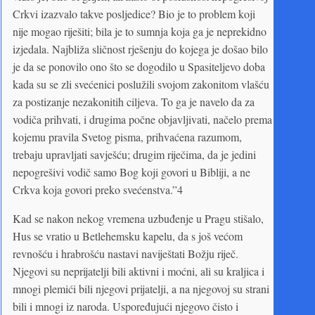
Crkvi izazvalo takve posljedice? Bio je to problem koji
nije mogao riješiti; bila je to sumnja koja ga je neprekidno
izjedala. Najbliža sličnost rješenju do kojega je došao bilo
je da se ponovilo ono što se dogodilo u Spasiteljevo doba
kada su se zli svećenici poslužili svojom zakonitom vlašću
za postizanje nezakonitih ciljeva. To ga je navelo da za
vodiča prihvati, i drugima počne objavljivati, načelo prema
kojemu pravila Svetog pisma, prihvaćena razumom,
trebaju upravljati savješću; drugim riječima, da je jedini
nepogrešivi vodič samo Bog koji govori u Bibliji, a ne
Crkva koja govori preko svećenstva.”4
Kad se nakon nekog vremena uzbuđenje u Pragu stišalo,
Hus se vratio u Betlehemsku kapelu, da s još većom
revnošću i hrabrošću nastavi naviještati Božju riječ.
Njegovi su neprijatelji bili aktivni i moćni, ali su kraljica i
mnogi plemići bili njegovi prijatelji, a na njegovoj su strani
bili i mnogi iz naroda. Uspoređujući njegovo čisto i