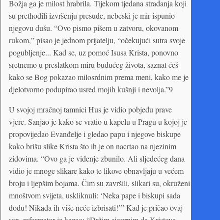
Božja ga je milost hrabrila. Tijekom tjedana stradanja koji
su prethodili izvršenju presude, nebeski je mir ispunio
njegovu dušu. “Ovo pismo pišem u zatvoru, okovanom
rukom,” pisao je jednom prijatelju, “očekujući sutra svoje
pogubljenje... Kad se, uz pomoć Isusa Krista, ponovno
sretnemo u preslatkom miru budućeg života, saznat ćeš
kako se Bog pokazao milosrdnim prema meni, kako me je
djelotvorno podupirao usred mojih kušnji i nevolja.”9
U svojoj mračnoj tamnici Hus je vidio pobjedu prave
vjere. Sanjao je kako se vratio u kapelu u Pragu u kojoj je
propovijedao Evanđelje i gledao papu i njegove biskupe
kako brišu slike Krista što ih je on nacrtao na njezinim
zidovima. “Ovo ga je viđenje zbunilo. Ali sljedećeg dana
vidio je mnoge slikare kako te likove obnavljaju u većem
broju i ljepšim bojama. Čim su završili, slikari su, okruženi
mnoštvom svijeta, uskliknuli: ‘Neka pape i biskupi sada
dođu! Nikada ih više neće izbrisati!’” Kad je pričao ovaj
san, reformator je kazao: “Držim sigurnim da Kristova