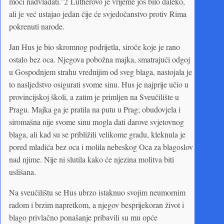
moći nadvladati.”2 Lutherovo je vrijeme još bilo daleko,
ali je već ustajao jedan čije će svjedočanstvo protiv Rima
pokrenuti narode.
Jan Hus je bio skromnog podrijetla, siroče koje je rano
ostalo bez oca. Njegova pobožna majka, smatrajući odgoj
u Gospodnjem strahu vrednijim od sveg blaga, nastojala je
to nasljedstvo osigurati svome sinu. Hus je najprije učio u
provincijskoj školi, a zatim je primljen na Sveučilište u
Pragu. Majka ga je pratila na putu u Prag; obudovjela i
siromašna nije svome sinu mogla dati darove svjetovnog
blaga, ali kad su se približili velikome gradu, kleknula je
pored mladića bez oca i molila nebeskog Oca za blagoslov
nad njime. Nije ni slutila kako će njezina molitva biti
uslišana.
Na sveučilištu se Hus ubrzo istaknuo svojim neumornim
radom i brzim napretkom, a njegov besprijekoran život i
blago privlačno ponašanje pribavili su mu opće