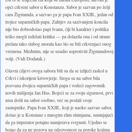
opći crkveni sabor u Konstanzu. Sabor je sazvan po želji
cara Žigmunda, a sazvao ga je papa Ivan XXIII., jedan od
trojice suparničkih papa. Zahtjev za sazivanjem koncila
nije bio dobrodošao papi Ivanu, čiji bi karakter i politika
teško mogli izdržati kritiku — pa dolazila ona i od strane
prelata tako slabog morala kao što su bili crkvenjaci onog
vremena. Međutim, nije se usudio usprotiviti Žigmundovoj
volji. (Vidi Dodatak.)
Glavni ciljevi ovoga sabora bili su da se izliječi raskol u
Crkvi i iskorijeni krivovjerje. Stoga su na sabor bila
pozvana dvojica suparničkih papa i vodeći zagovornik
novih mišljenja Jan Hus. Bojeći se za svoju sigurnost, prvi
nisu došli na sabor osobno, već su poslali svoje
zastupnike. Papa Ivan XXIII., koji je naoko sazvao sabor,
došao je u Konstanz s mnogim zlim slutnjama, sumnjajući
da ga imperator potajno namjerava svrgnuti. Ujedno se
bojao da ga ne pozovu na odgovornost za poroke kojima