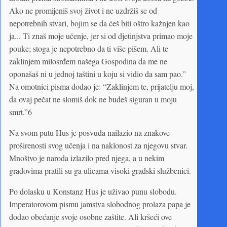
Ako ne promijeniš svoj život i ne uzdržiš se od
nepotrebnih stvari, bojim se da ćeš biti oštro kažnjen kao
ja... Ti znaš moje učenje, jer si od djetinjstva primao moje
pouke; stoga je nepotrebno da ti više pišem. Ali te
zaklinjem milosrđem našega Gospodina da me ne
oponašaš ni u jednoj taštini u koju si vidio da sam pao.”
Na omotnici pisma dodao je: “Zaklinjem te, prijatelju moj,
da ovaj pečat ne slomiš dok ne budeš siguran u moju
smrt.”6
Na svom putu Hus je posvuda nailazio na znakove
proširenosti svog učenja i na naklonost za njegovu stvar.
Mnoštvo je naroda izlazilo pred njega, a u nekim
gradovima pratili su ga ulicama visoki gradski službenici.
Po dolasku u Konstanz Hus je uživao punu slobodu.
Imperatorovom pismu jamstva slobodnog prolaza papa je
dodao obećanje svoje osobne zaštite. Ali kršeći ove