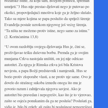
božanske istine, za koju sam, Božjom pomoću, spreman
umrijeti.”3 Hus nije prestao djelovati nego je putovao po
okolici, propovijedajući mnoštvu koje ga je željno slušalo.
Tako su mjere kojima se papa poslužio da spriječi širenje
Evanđelja postale uzrokom njegovog još većeg širenja.
“Ta ništa ne možemo protiv istine, nego samo za istinu.”
(2. Korinćanima 13,8)
“U ovom razdoblju svojega djelovanja Hus je, čini se,
proživljavao tešku duševnu borbu. Premda ga je svojim
munjama Crkva nastojala uništiti, on joj nije odricao
autoritet. Za njega je Rimska crkva još bila Kristova
nevjesta, a papa Božji predstavnik i namjesnik. Hus se
borio protiv zloporabe vlasti, a ne protiv nje same. Ovo je
dovelo do strašnog sukoba između onoga što mu je
govorio razum i zahtijevala njegova savjest. Ako je
autoritet bio pravedan i nepogrešiv, kao što je to vjerovao,
zašto se osjeća ponukanim da ga ne posluša? Poslušati ga,
vidio je, bilo bi grijeh; ali zašto bi poslušnost nepogrešivoj