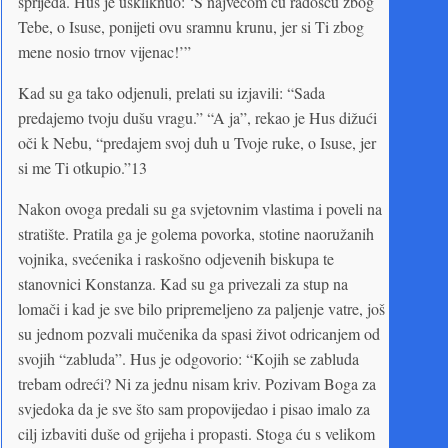
sprijeda. Hus je uskliknuo: ‘S najvećom ću radošću zbog
Tebe, o Isuse, ponijeti ovu sramnu krunu, jer si Ti zbog
mene nosio trnov vijenac!’”
Kad su ga tako odjenuli, prelati su izjavili: “Sada
predajemo tvoju dušu vragu.” “A ja”, rekao je Hus dižući
oči k Nebu, “predajem svoj duh u Tvoje ruke, o Isuse, jer
si me Ti otkupio.”13
Nakon ovoga predali su ga svjetovnim vlastima i poveli na
stratište. Pratila ga je golema povorka, stotine naoružanih
vojnika, svećenika i raskošno odjevenih biskupa te
stanovnici Konstanza. Kad su ga privezali za stup na
lomači i kad je sve bilo pripremeljeno za paljenje vatre, još
su jednom pozvali mučenika da spasi život odricanjem od
svojih “zabluda”. Hus je odgovorio: “Kojih se zabluda
trebam odreći? Ni za jednu nisam kriv. Pozivam Boga za
svjedoka da je sve što sam propovijedao i pisao imalo za
cilj izbaviti duše od grijeha i propasti. Stoga ću s velikom