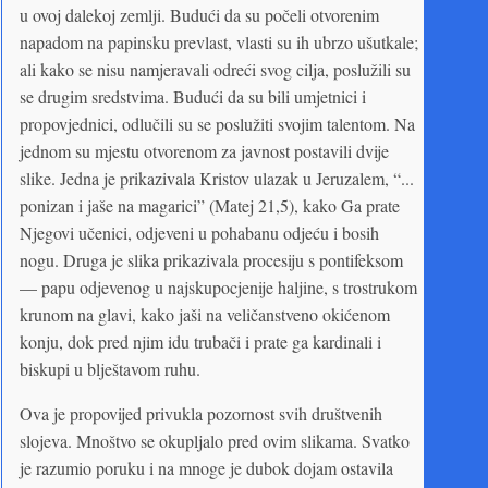
u ovoj dalekoj zemlji. Budući da su počeli otvorenim
napadom na papinsku prevlast, vlasti su ih ubrzo ušutkale;
ali kako se nisu namjeravali odreći svog cilja, poslužili su
se drugim sredstvima. Budući da su bili umjetnici i
propovjednici, odlučili su se poslužiti svojim talentom. Na
jednom su mjestu otvorenom za javnost postavili dvije
slike. Jedna je prikazivala Kristov ulazak u Jeruzalem, “...
ponizan i jaše na magarici” (Matej 21,5), kako Ga prate
Njegovi učenici, odjeveni u pohabanu odjeću i bosih
nogu. Druga je slika prikazivala procesiju s pontifeksom
— papu odjevenog u najskupocjenije haljine, s trostrukom
krunom na glavi, kako jaši na veličanstveno okićenom
konju, dok pred njim idu trubači i prate ga kardinali i
biskupi u blještavom ruhu.
Ova je propovijed privukla pozornost svih društvenih
slojeva. Mnoštvo se okupljalo pred ovim slikama. Svatko
je razumio poruku i na mnoge je dubok dojam ostavila