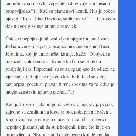
radošću svojom krvlju zapečatiti istine koje sam pisao i
propovijedao.”14 Kad su plamenovi liznuli, Hus je počeo
pjevati: “Isuse, Sine Davidov, smiluj mi se!” — i nastavio
dok njegov glas nije utihnuo zauvijek.
Čak su i neprijatelji bili zadivljeni njegovim junaštvom.
Jedan revnosni papist, opisujući mučeničku smrt Husa i
Jeronima, koji je umro nešto kasnije, kaže: “Obojica su
pokazala staloženo rasuđivanje kad im se približio
posljednji čas. Pripremali su se za oganj kao da odlaze na
vjenčanje. Od njih se nije čuo krik boli. Kad se vatra
razgorjela, počeli su pjevati himne i žestina vatre jedva je
mogla zaustaviti njihovu pjesmu.”15
Kad je Husovo tijelo potpuno izgorjelo, njegov je pepeo,
zajedno sa zemljom na kojoj je bio, pokupljen i bačen u
Rajnu koja ga je odnijela u ocean. Uzalud su njegovi
neprijatelji zamišljali da su iskorijenili istine što ih je on
propovijedao. Nisu ni slutili da će pepeo koji je tog dana