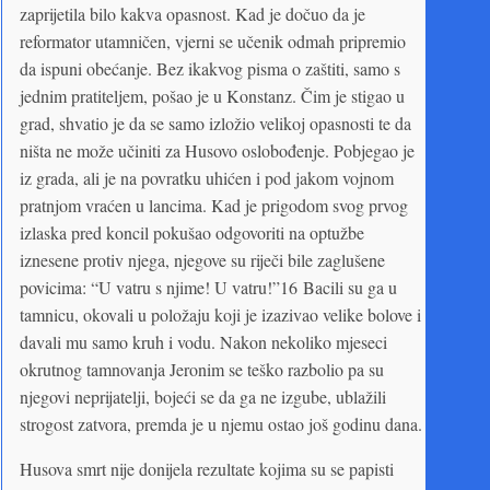
zaprijetila bilo kakva opasnost. Kad je dočuo da je
reformator utamničen, vjerni se učenik odmah pripremio
da ispuni obećanje. Bez ikakvog pisma o zaštiti, samo s
jednim pratiteljem, pošao je u Konstanz. Čim je stigao u
grad, shvatio je da se samo izložio velikoj opasnosti te da
ništa ne može učiniti za Husovo oslobođenje. Pobjegao je
iz grada, ali je na povratku uhićen i pod jakom vojnom
pratnjom vraćen u lancima. Kad je prigodom svog prvog
izlaska pred koncil pokušao odgovoriti na optužbe
iznesene protiv njega, njegove su riječi bile zaglušene
povicima: “U vatru s njime! U vatru!”16 Bacili su ga u
tamnicu, okovali u položaju koji je izazivao velike bolove i
davali mu samo kruh i vodu. Nakon nekoliko mjeseci
okrutnog tamnovanja Jeronim se teško razbolio pa su
njegovi neprijatelji, bojeći se da ga ne izgube, ublažili
strogost zatvora, premda je u njemu ostao još godinu dana.
Husova smrt nije donijela rezultate kojima su se papisti