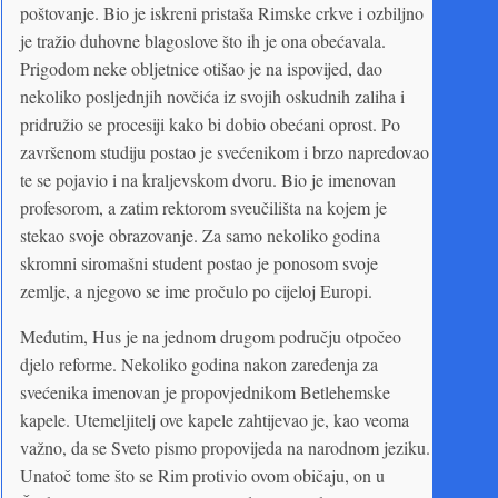
poštovanje. Bio je iskreni pristaša Rimske crkve i ozbiljno
je tražio duhovne blagoslove što ih je ona obećavala.
Prigodom neke obljetnice otišao je na ispovijed, dao
nekoliko posljednjih novčića iz svojih oskudnih zaliha i
pridružio se procesiji kako bi dobio obećani oprost. Po
završenom studiju postao je svećenikom i brzo napredovao
te se pojavio i na kraljevskom dvoru. Bio je imenovan
profesorom, a zatim rektorom sveučilišta na kojem je
stekao svoje obrazovanje. Za samo nekoliko godina
skromni siromašni student postao je ponosom svoje
zemlje, a njegovo se ime pročulo po cijeloj Europi.
Međutim, Hus je na jednom drugom području otpočeo
djelo reforme. Nekoliko godina nakon zaređenja za
svećenika imenovan je propovjednikom Betlehemske
kapele. Utemeljitelj ove kapele zahtijevao je, kao veoma
važno, da se Sveto pismo propovijeda na narodnom jeziku.
Unatoč tome što se Rim protivio ovom običaju, on u