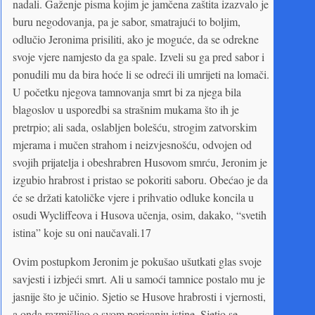
nadali. Gaženje pisma kojim je jamčena zaštita izazvalo je
buru negodovanja, pa je sabor, smatrajući to boljim,
odlučio Jeronima prisiliti, ako je moguće, da se odrekne
svoje vjere namjesto da ga spale. Izveli su ga pred sabor i
ponudili mu da bira hoće li se odreći ili umrijeti na lomači.
U početku njegova tamnovanja smrt bi za njega bila
blagoslov u usporedbi sa strašnim mukama što ih je
pretrpio; ali sada, oslabljen bolešću, strogim zatvorskim
mjerama i mučen strahom i neizvjesnošću, odvojen od
svojih prijatelja i obeshrabren Husovom smrću, Jeronim je
izgubio hrabrost i pristao se pokoriti saboru. Obećao je da
će se držati katoličke vjere i prihvatio odluke koncila u
osudi Wycliffeova i Husova učenja, osim, dakako, “svetih
istina” koje su oni naučavali.17
Ovim postupkom Jeronim je pokušao ušutkati glas svoje
savjesti i izbjeći smrt. Ali u samoći tamnice postalo mu je
jasnije što je učinio. Sjetio se Husove hrabrosti i vjernosti,
a onda razmišljao o svom poricanju istine. Sjetio se