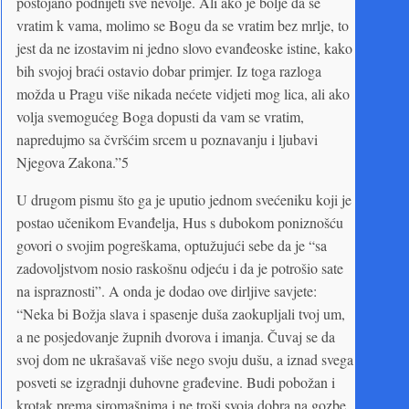
postojano podnijeti sve nevolje. Ali ako je bolje da se
vratim k vama, molimo se Bogu da se vratim bez mrlje, to
jest da ne izostavim ni jedno slovo evanđeoske istine, kako
bih svojoj braći ostavio dobar primjer. Iz toga razloga
možda u Pragu više nikada nećete vidjeti mog lica, ali ako
volja svemogućeg Boga dopusti da vam se vratim,
napredujmo sa čvršćim srcem u poznavanju i ljubavi
Njegova Zakona.”5
U drugom pismu što ga je uputio jednom svećeniku koji je
postao učenikom Evanđelja, Hus s dubokom poniznošću
govori o svojim pogreškama, optužujući sebe da je “sa
zadovoljstvom nosio raskošnu odjeću i da je potrošio sate
na ispraznosti”. A onda je dodao ove dirljive savjete:
“Neka bi Božja slava i spasenje duša zaokupljali tvoj um,
a ne posjedovanje župnih dvorova i imanja. Čuvaj se da
svoj dom ne ukrašavaš više nego svoju dušu, a iznad svega
posveti se izgradnji duhovne građevine. Budi pobožan i
krotak prema siromašnima i ne troši svoja dobra na gozbe.