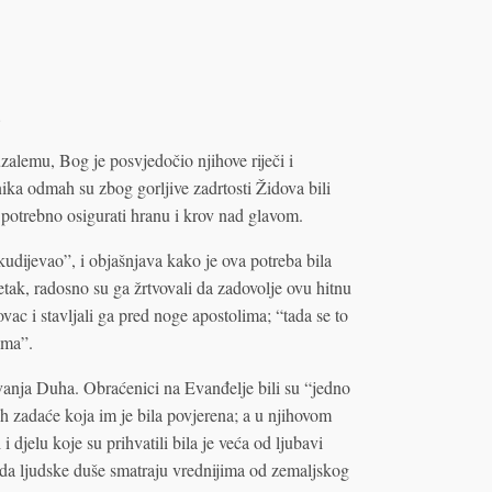
.
zalemu, Bog je posvjedočio njihove riječi i
ika odmah su zbog gorljive zadrtosti Židova bili
ilo potrebno osigurati hranu i krov nad glavom.
kudijevao”, i objašnjava kako je ova potreba bila
metak, radosno su ga žrtvovali da zadovolje ovu hitnu
ovac i stavljali ga pred noge apostolima; “tada se to
ama”.
jevanja Duha. Obraćenici na Evanđelje bili su “jedno
eh zadaće koja im je bila povjerena; a u njihovom
i djelu koje su prihvatili bila je veća od ljubavi
 da ljudske duše smatraju vrednijima od zemaljskog