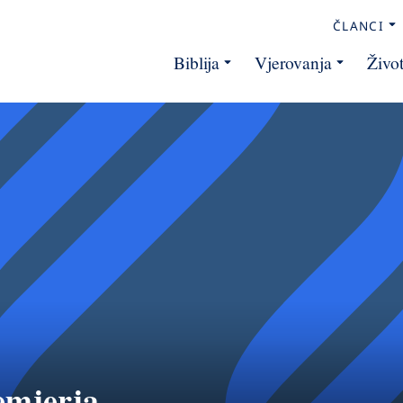
ČLANCI
Biblija
Vjerovanja
Živo
emjerja