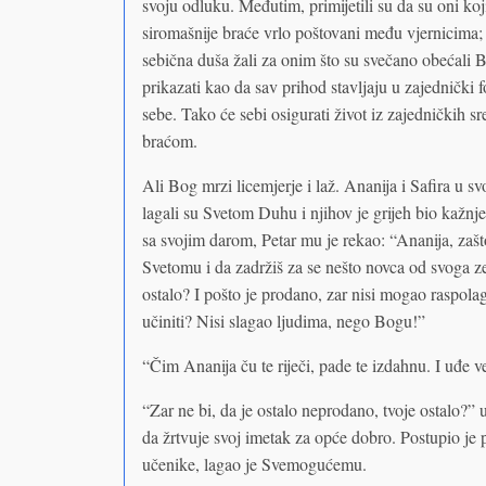
svoju odluku. Međutim, primijetili su da su oni koji
siromašnije braće vrlo poštovani među vjernicima;
sebična duša žali za onim što su svečano obećali B
prikazati kao da sav prihod stavljaju u zajednički f
sebe. Tako će sebi osigurati život iz zajedničkih s
braćom.
Ali Bog mrzi licemjerje i laž. Ananija i Safira u s
lagali su Svetom Duhu i njihov je grijeh bio kaž
sa svojim darom, Petar mu je rekao: “Ananija, zašt
Svetomu i da zadržiš za se nešto novca od svoga ze
ostalo? I pošto je prodano, zar nisi mogao raspola
učiniti? Nisi slagao ljudima, nego Bogu!”
“Čim Ananija ču te riječi, pade te izdahnu. I uđe vel
“Zar ne bi, da je ostalo neprodano, tvoje ostalo?” 
da žrtvuje svoj imetak za opće dobro. Postupio je 
učenike, lagao je Svemogućemu.