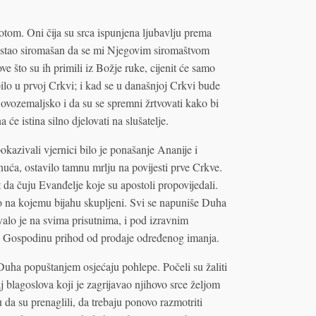
otom. Oni čija su srca ispunjena ljubavlju prema
 postao siromašan da se mi Njegovim siromaštvom
e što su ih primili iz Božje ruke, cijenit će samo
ilo u prvoj Crkvi; i kad se u današnjoj Crkvi bude
 ovozemaljsko i da su se spremni žrtvovati kako bi
 će istina silno djelovati na slušatelje.
pokazivali vjernici bilo je ponašanje Ananije i
uća, ostavilo tamnu mrlju na povijesti prve Crkve.
t da čuju Evanđelje koje su apostoli propovijedali.
to na kojemu bijahu skupljeni. Svi se napuniše Duha
alo je na svima prisutnima, i pod izravnim
su Gospodinu prihod od prodaje određenog imanja.
Duha popuštanjem osjećaju pohlepe. Počeli su žaliti
j blagoslova koji je zagrijavao njihovo srce željom
u da su prenaglili, da trebaju ponovo razmotriti