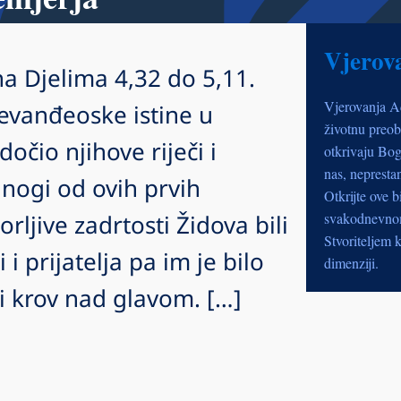
Vjerov
na Djelima 4,32 do 5,11.
Vjerovanja A
 evanđeoske istine u
životnu preob
očio njihove riječi i
otkrivaju Bog
nas, nepresta
nogi od ovih prvih
Otkrijte ove b
ljive zadrtosti Židova bili
svakodnevnom 
Stvoriteljem k
 i prijatelja pa im je bilo
dimenziji.
i krov nad glavom. […]