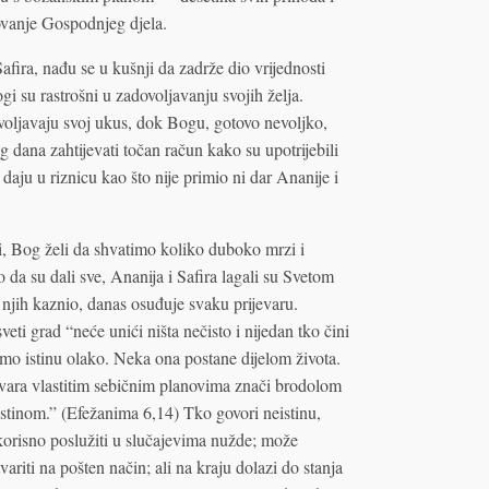
dovanje Gospodnjeg djela.
afira, nađu se u kušnji da zadrže dio vrijednosti
i su rastrošni u zadovoljavanju svojih želja.
ovoljavaju svoj ukus, dok Bogu, gotovo nevoljko,
 dana zahtijevati točan račun kako su upotrijebili
daju u riznicu kao što nije primio ni dar Ananije i
i, Bog želi da shvatimo koliko duboko mrzi i
o da su dali sve, Ananija i Safira lagali su Svetom
e njih kaznio, danas osuđuje svaku prijevaru.
eti grad “neće unići ništa nečisto i nijedan tko čini
mo istinu olako. Neka ona postane dijelom života.
govara vlastitim sebičnim planovima znači brodolom
 istinom.” (Efežanima 6,14) Tko govori neistinu,
korisno poslužiti u slučajevima nužde; može
variti na pošten način; ali na kraju dolazi do stanja