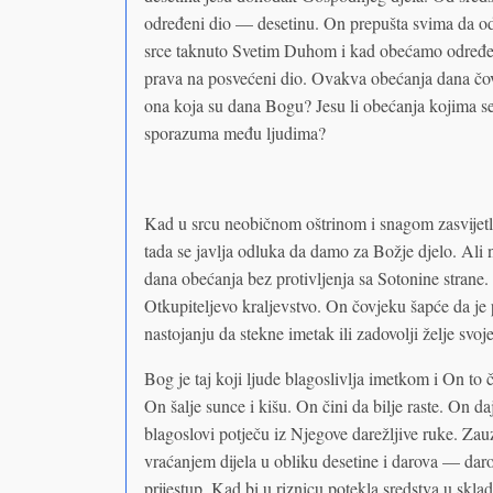
određeni dio — desetinu. On prepušta svima da odlu
srce taknuto Svetim Duhom i kad obećamo određen
prava na posvećeni dio. Ovakva obećanja dana čovj
ona koja su dana Bogu? Jesu li obećanja kojima se
sporazuma među ljudima?
Kad u srcu neobičnom oštrinom i snagom zasvijetli
tada se javlja odluka da damo za Božje djelo. Ali 
dana obećanja bez protivljenja sa Sotonine strane.
Otkupiteljevo kraljevstvo. On čovjeku šapće da je 
nastojanju da stekne imetak ili zadovolji želje svoje 
Bog je taj koji ljude blagoslivlja imetkom i On to 
On šalje sunce i kišu. On čini da bilje raste. On d
blagoslovi potječu iz Njegove darežljive ruke. Zau
vraćanjem dijela u obliku desetine i darova — daro
prijestup. Kad bi u riznicu potekla sredstva u sk