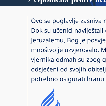
Ovo se poglavlje zasniva 
Dok su učenici naviještali
Jeruzalemu, Bog je posvjed
mnoštvo je uzvjerovalo. M
vjernika odmah su zbog gor
odsječeni od svojih obitelji
potrebno osigurati hranu 