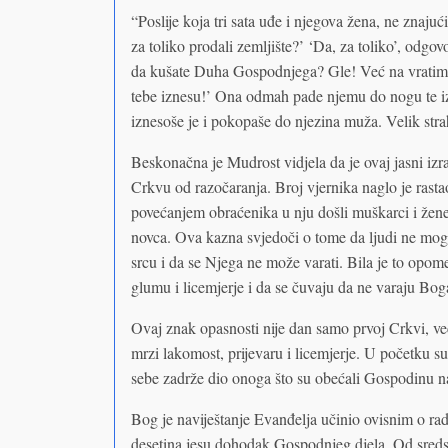
“Poslije koja tri sata uđe i njegova žena, ne znajući 
za toliko prodali zemljište?’ ‘Da, za toliko’, odgo
da kušate Duha Gospodnjega? Gle! Već na vratima
tebe iznesu!’ Ona odmah pade njemu do nogu te i
iznesoše je i pokopaše do njezina muža. Velik stra
Beskonačna je Mudrost vidjela da je ovaj jasni iz
Crkvu od razočaranja. Broj vjernika naglo je rasta
povećanjem obraćenika u nju došli muškarci i žene
novca. Ova kazna svjedoči o tome da ljudi ne mogu
srcu i da se Njega ne može varati. Bila je to opo
glumu i licemjerje i da se čuvaju da ne varaju Bog
Ovaj znak opasnosti nije dan samo prvoj Crkvi, 
mrzi lakomost, prijevaru i licemjerje. U početku su
sebe zadrže dio onoga što su obećali Gospodinu nave
Bog je naviještanje Evanđelja učinio ovisnim o rad
desetina jesu dohodak Gospodnjeg djela. Od sredst