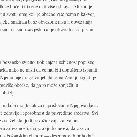
če hoće li ili neće dati više od toga. Ali kad je
u svotu, onaj koji je obećao više nema nikakvog
eku smatrala bi se obvezom; nisu li obvezatnija
 sudi na sudu savjesti manje obvezatna od pisanih
 božansko svjetlo, uobičajena sebičnost popušta;
neka nitko ne misli da će mu biti dopušteno ispuniti
 Njemu nije drago vidjeti da se na Zemlji izgrađuje
previše obećao, da ga to može spriječiti u
obitelji.
čini da bi mogli dati za napredovanje Njegova djela.
aje zdravlje i sposobnost da privredimo sredstva. Svi
zvrat želi da ljudi pokažu svoju zahvalnost
va zahvalnosti, dragovoljnih darova, darova za
ladu s božanskim planom — desetina svih prihoda i