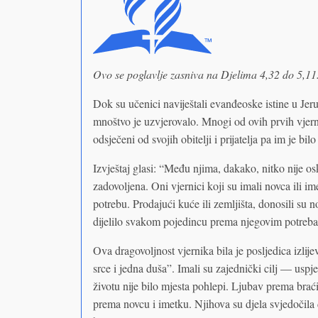
Ovo se poglavlje zasniva na Djelima 4,32 do 5,11
Dok su učenici naviještali evanđeoske istine u Jeru
mnoštvo je uzvjerovalo. Mnogi od ovih prvih vjern
odsječeni od svojih obitelji i prijatelja pa im je b
Izvještaj glasi: “Među njima, dakako, nitko nije os
zadovoljena. Oni vjernici koji su imali novca ili i
potrebu. Prodajući kuće ili zemljišta, donosili su n
dijelilo svakom pojedincu prema njegovim potreb
Ova dragovoljnost vjernika bila je posljedica izli
srce i jedna duša”. Imali su zajednički cilj — uspj
životu nije bilo mjesta pohlepi. Ljubav prema braći 
prema novcu i imetku. Njihova su djela svjedočila