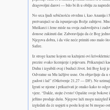
dragovoljni darovi — bilo bi ih u obilju za napre
No srca ljudi sebičnošću otvrdnu i, kao Ananija i S
pretvarajući se da ispunjavaju Božje zahtjeve. Mnog
Muškarci i žene misle na svoja zadovoljstva i zad
donose zakinuti dar. Zaboravljaju da će Bog jednog
Njegova dobra, i da više neće primiti ono malo što 
Safire.
Iz stroge kazne kojom su kažnjeni ovi krivokletnic
prezire svako licemjerje i prijevaru. Prikazujući ka
Duhu i izgubili ovaj i budući život. Isti Bog koji j
Odvratne su Mu lažljive usne. On objavljuje da u sv
gadost i laž” (Otkrivenje 21,27 — DF). Ne uzimaj
Igrati se njome i prikazivati je onako kako to od
vjere. “Dakle, stojte čvrsto! Opašite svoje bokove
jeftino prodaje dušu. Njegove laži mogu naizgled 
izgledati da će uspjeti u poslu koji ne bi mogao ost