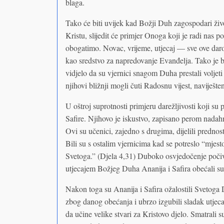
blaga.
Tako će biti uvijek kad Božji Duh zagospodari živ
Kristu, slijedit će primjer Onoga koji je radi nas
obogatimo. Novac, vrijeme, utjecaj — sve ove darov
kao sredstvo za napredovanje Evanđelja. Tako je b
vidjelo da su vjernici snagom Duha prestali voljeti
njihovi bližnji mogli čuti Radosnu vijest, naviještena
U oštroj suprotnosti primjeru darežljivosti koji su 
Safire. Njihovo je iskustvo, zapisano perom nadahn
Ovi su učenici, zajedno s drugima, dijelili prednos
Bili su s ostalim vjernicima kad se potreslo “mjes
Svetoga.” (Djela 4,31) Duboko osvjedočenje počiv
utjecajem Božjeg Duha Ananija i Safira obećali 
Nakon toga su Ananija i Safira ožalostili Svetoga 
zbog danog obećanja i ubrzo izgubili sladak utjeca
da učine velike stvari za Kristovo djelo. Smatrali s