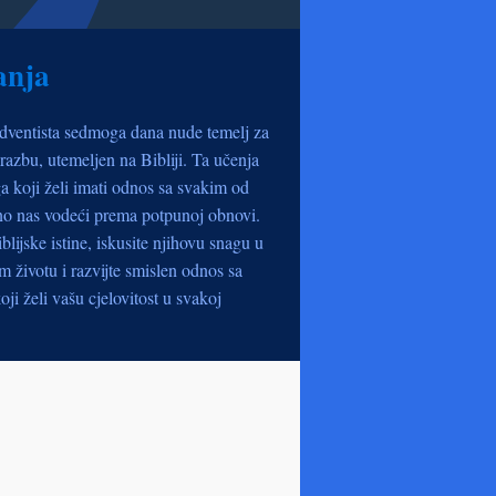
anja
dventista sedmoga dana nude temelj za
razbu, utemeljen na Bibliji. Ta učenja
a koji želi imati odnos sa svakim od
no nas vodeći prema potpunoj obnovi.
iblijske istine, iskusite njihovu snagu u
životu i razvijte smislen odnos sa
oji želi vašu cjelovitost u svakoj