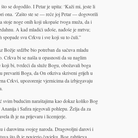
što se dogodilo. I Petar je upita: ‘Kaži mi, jeste li
vori ona. ‘Zašto ste se — reče joj Petar — dogovorili
 stoje noge onih koji ukopaše tvoga muža, da i
zdahnu. A kad mladići uđoše, nađoše je mrtvu;
h spopade svu Crkvu i sve koji su to čuli.”
raz Božje srdžbe bio potreban da sačuva mladu
o. Crkva bi se našla u opasnosti da su naglim
 koji bi, tvrdeći da služe Bogu, obožavali boga
 prevariti Boga, da On otkriva skriveni grijeh u
mena Crkvi, upozorenje vjernicima da izbjegavaju
a.
već svim budućim naraštajima kao dokaz koliko Bog
 Ananija i Safira njegovali pohlepu. Želja da za
la ih je na prijevaru i licemjerje.
u i darovima svojeg naroda. Dragovoljni darovi i
ava što ih je povjerio čovjeku, Bog zahtijeva