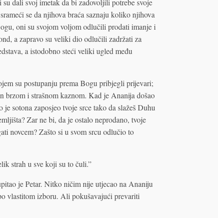
 su dali svoj imetak da bi zadovoljili potrebe svoje
 srameći se da njihova braća saznaju koliko njihova
ogu, oni su svojom voljom odlučili prodati imanje i
ond, a zapravo su veliki dio odlučili zadržati za
redstava, a istodobno steći veliki ugled među
vojem su postupanju prema Bogu pribjegli prijevari;
njen brzom i strašnom kaznom. Kad je Ananija došao
o je sotona zaposjeo tvoje srce tako da slažeš Duhu
mljišta? Zar ne bi, da je ostalo neprodano, tvoje
gati novcem? Zašto si u svom srcu odlučio to
ik strah u sve koji su to čuli.”
upitao je Petar. Nitko ničim nije utjecao na Ananiju
po vlastitom izboru. Ali pokušavajući prevariti