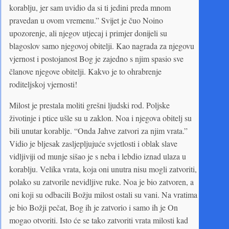
korablju, jer sam uvidio da si ti jedini preda mnom
pravedan u ovom vremenu.” Svijet je čuo Noino
upozorenje, ali njegov utjecaj i primjer donijeli su
blagoslov samo njegovoj obitelji. Kao nagrada za njegovu
vjernost i postojanost Bog je zajedno s njim spasio sve
članove njegove obitelji. Kakvo je to ohrabrenje
roditeljskoj vjernosti!
Milost je prestala moliti grešni ljudski rod. Poljske
životinje i ptice ušle su u zaklon. Noa i njegova obitelj su
bili unutar korablje. “Onda Jahve zatvori za njim vrata.”
Vidio je bljesak zasljepljujuće svjetlosti i oblak slave
vidljiviji od munje sišao je s neba i lebdio iznad ulaza u
korablju. Velika vrata, koja oni unutra nisu mogli zatvoriti,
polako su zatvorile nevidljive ruke. Noa je bio zatvoren, a
oni koji su odbacili Božju milost ostali su vani. Na vratima
je bio Božji pečat, Bog ih je zatvorio i samo ih je On
mogao otvoriti. Isto će se tako zatvoriti vrata milosti kad