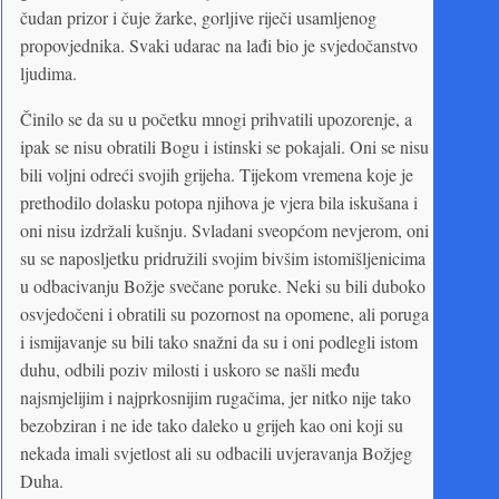
čudan prizor i čuje žarke, gorljive riječi usamljenog
propovjednika. Svaki udarac na lađi bio je svjedočanstvo
ljudima.
Činilo se da su u početku mnogi prihvatili upozorenje, a
ipak se nisu obratili Bogu i istinski se pokajali. Oni se nisu
bili voljni odreći svojih grijeha. Tijekom vremena koje je
prethodilo dolasku potopa njihova je vjera bila iskušana i
oni nisu izdržali kušnju. Svladani sveopćom nevjerom, oni
su se naposljetku pridružili svojim bivšim istomišljenicima
u odbacivanju Božje svečane poruke. Neki su bili duboko
osvjedočeni i obratili su pozornost na opomene, ali poruga
i ismijavanje su bili tako snažni da su i oni podlegli istom
duhu, odbili poziv milosti i uskoro se našli među
najsmjelijim i najprkosnijim rugačima, jer nitko nije tako
bezobziran i ne ide tako daleko u grijeh kao oni koji su
nekada imali svjetlost ali su odbacili uvjeravanja Božjeg
Duha.