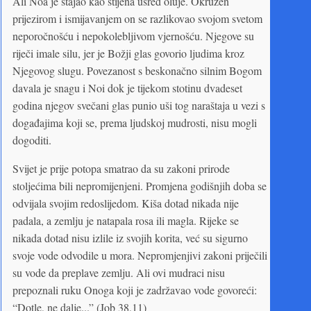
Ali Noa je stajao kao stijena usred oluje. Okružen
prijezirom i ismijavanjem on se razlikovao svojom svetom
neporočnošću i nepokolebljivom vjernošću. Njegove su
riječi imale silu, jer je Božji glas govorio ljudima kroz
Njegovog slugu. Povezanost s beskonačno silnim Bogom
davala je snagu i Noi dok je tijekom stotinu dvadeset
godina njegov svečani glas punio uši tog naraštaja u vezi s
događajima koji se, prema ljudskoj mudrosti, nisu mogli
dogoditi.
Svijet je prije potopa smatrao da su zakoni prirode
stoljećima bili nepromijenjeni. Promjena godišnjih doba se
odvijala svojim redoslijedom. Kiša dotad nikada nije
padala, a zemlju je natapala rosa ili magla. Rijeke se
nikada dotad nisu izlile iz svojih korita, već su sigurno
svoje vode odvodile u mora. Nepromjenjivi zakoni priječili
su vode da preplave zemlju. Ali ovi mudraci nisu
prepoznali ruku Onoga koji je zadržavao vode govoreći:
“Dotle, ne dalje...” (Job 38,11)