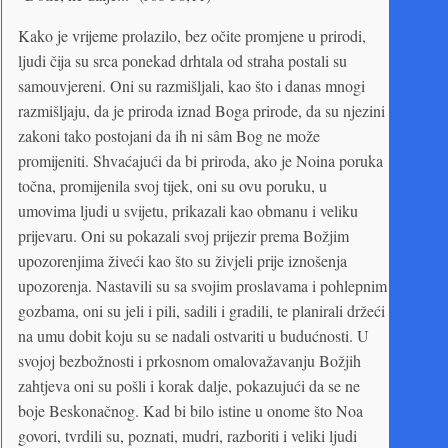
Kako je vrijeme prolazilo, bez očite promjene u prirodi,
ljudi čija su srca ponekad drhtala od straha postali su
samouvjereni. Oni su razmišljali, kao što i danas mnogi
razmišljaju, da je priroda iznad Boga prirode, da su njezini
zakoni tako postojani da ih ni sâm Bog ne može
promijeniti. Shvaćajući da bi priroda, ako je Noina poruka
točna, promijenila svoj tijek, oni su ovu poruku, u
umovima ljudi u svijetu, prikazali kao obmanu i veliku
prijevaru. Oni su pokazali svoj prijezir prema Božjim
upozorenjima živeći kao što su živjeli prije iznošenja
upozorenja. Nastavili su sa svojim proslavama i pohlepnim
gozbama, oni su jeli i pili, sadili i gradili, te planirali držeći
na umu dobit koju su se nadali ostvariti u budućnosti. U
svojoj bezbožnosti i prkosnom omalovažavanju Božjih
zahtjeva oni su pošli i korak dalje, pokazujući da se ne
boje Beskonačnog. Kad bi bilo istine u onome što Noa
govori, tvrdili su, poznati, mudri, razboriti i veliki ljudi