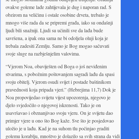
ovakve goleme lađe zahtijevala je dug i naporan rad. S
obzirom na veličinu i ostale osobine drveta, trebalo je
mnogo više rada da se pripremi građa, iako su ondašnji
ljudi bili snažniji. Ljudi su učinili sve da lađa bude
savršena, a ipak ona sama ne bi odoljela oluji koja je
trebala zadesiti Zemlju. Samo je Bog mogao sačuvati
svoje sluge na razbješnjelim valovima.
“Vjerom Noa, obaviješten od Boga o još neviđenim
stvarima, s pobožnim poštovanjem sagradi lađu da spasi
svoju obitelj. Vjerom osudi svijet i postade baštinikom
pravednosti koja pripada vjeri.” (Hebrejima 11,7) Dok je
Noa propovijedao svijetu vijest upozorenja, njegovo je
djelo svjedočilo o njegovoj iskrenosti. Tako je on
usavršavao i obznanjivao svoju vjeru. On je svijetu dao
primjer vjere u ono što Bog kaže. Sve što je posjedovao
uložio je u lađu. Kad je na suhom tlu počinjao graditi
golemu korablju, mnoštvo je dolazilo sa svih strana da vidi