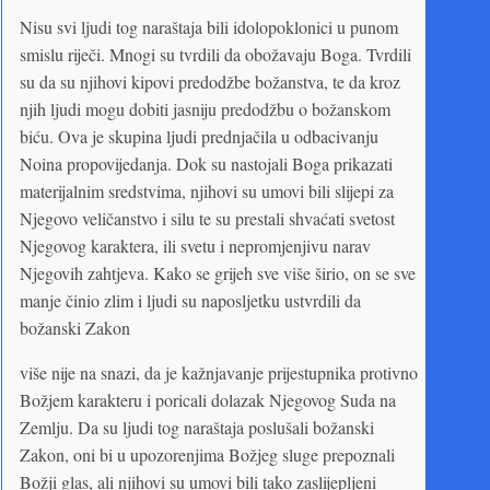
Nisu svi ljudi tog naraštaja bili idolopoklonici u punom
smislu riječi. Mnogi su tvrdili da obožavaju Boga. Tvrdili
su da su njihovi kipovi predodžbe božanstva, te da kroz
njih ljudi mogu dobiti jasniju predodžbu o božanskom
biću. Ova je skupina ljudi prednjačila u odbacivanju
Noina propovijedanja. Dok su nastojali Boga prikazati
materijalnim sredstvima, njihovi su umovi bili slijepi za
Njegovo veličanstvo i silu te su prestali shvaćati svetost
Njegovog karaktera, ili svetu i nepromjenjivu narav
Njegovih zahtjeva. Kako se grijeh sve više širio, on se sve
manje činio zlim i ljudi su naposljetku ustvrdili da
božanski Zakon
više nije na snazi, da je kažnjavanje prijestupnika protivno
Božjem karakteru i poricali dolazak Njegovog Suda na
Zemlju. Da su ljudi tog naraštaja poslušali božanski
Zakon, oni bi u upozorenjima Božjeg sluge prepoznali
Božji glas, ali njihovi su umovi bili tako zaslijepljeni