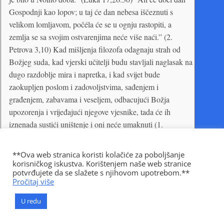
Gospodnji kao lopov; u taj će dan nebesa iščeznuti s
velikom lomljavom, počéla će se u ognju rastopiti, a
zemlja se sa svojim ostvarenjima neće više naći.” (2.
Petrova 3,10) Kad mišljenja filozofa odagnaju strah od
Božjeg suda, kad vjerski učitelji budu stavljali naglasak na
dugo razdoblje mira i napretka, i kad svijet bude
zaokupljen poslom i zadovoljstvima, sađenjem i
građenjem, zabavama i veseljem, odbacujući Božja
upozorenja i vrijeđajući njegove vjesnike, tada će ih
iznenada sustići uništenje i oni neće umaknuti (1.
Solunjanima 5,3).
**Ova web stranica koristi kolačiće za poboljšanje
(tekst je preuzet iz knjige Ellen G. White, "Patrijarsi i
korisničkog iskustva. Korištenjem naše web stranice
proroci", Znaci vremena, 2020.)
potvrđujete da se slažete s njihovom upotrebom.**
Pročitaj više
Vjerovanja
U redu