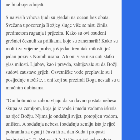
ne bi oboje odnijeli.
S najviših vrhova ljudi su gledali na ocean bez obala.
Svečana upozorenja Božjeg sluge više se nisu činila
predmetom ruganja i prijezira. Kako su ovi osuđeni
grešnici čeznuli za prilikama koje su zanemarili! Kako su
molili za vrijeme probe, još jedan trenutak milosti, još
jedan poziv s Noinih usana! Ali oni više nisu čuli slatki
glas milosti. Ljubav, kao i pravda, zahtijevale su da Božji
sudovi zaustave grijeh. Osvetničke vode preplavile su i
posljednje utočište, i oni koji su prezirali Boga nestali su u
mračnim dubinama.
“Oni hotimično zaboravljaju da su davno postala nebesa
skupa sa zemljom, koja je iz vode i među vodama iskrsla
na riječ Božju. Njima je ondašnji svijet, potopljen vodom,
uništen. A sadašnja nebesa i sadašnju zemlju ista je riječ
pohranila za oganj i čuva ih za dan Suda i propasti
bezbožnika.” (2. Petrova 3,5-7) Dolazi još jedna oluja.