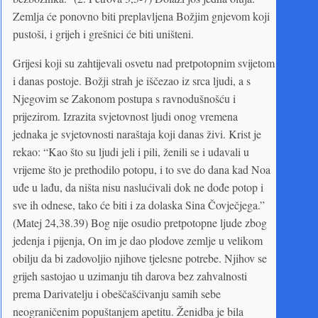
Zemlja će ponovno biti preplavljena Božjim gnjevom koji
pustoši, i grijeh i grešnici će biti uništeni.
Grijesi koji su zahtijevali osvetu nad pretpotopnim svijetom
i danas postoje. Božji strah je iščezao iz srca ljudi, a s
Njegovim se Zakonom postupa s ravnodušnošću i
prijezirom. Izrazita svjetovnost ljudi onog vremena
jednaka je svjetovnosti naraštaja koji danas živi. Krist je
rekao: “Kao što su ljudi jeli i pili, ženili se i udavali u
vrijeme što je prethodilo potopu, i to sve do dana kad Noa
uđe u lađu, da ništa nisu naslućivali dok ne dođe potop i
sve ih odnese, tako će biti i za dolaska Sina Čovječjega.”
(Matej 24,38.39) Bog nije osudio pretpotopne ljude zbog
jedenja i pijenja, On im je dao plodove zemlje u velikom
obilju da bi zadovoljio njihove tjelesne potrebe. Njihov se
grijeh sastojao u uzimanju tih darova bez zahvalnosti
prema Darivatelju i obeščašćivanju samih sebe
neograničenim popuštanjem apetitu. Ženidba je bila