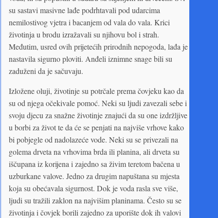
su sastavi masivne lađe podrhtavali pod udarcima
nemilostivog vjetra i bacanjem od vala do vala. Krici
životinja u brodu izražavali su njihovu bol i strah.
Međutim, usred ovih prijetećih prirodnih nepogoda, lađa je
nastavila sigurno ploviti. Anđeli iznimne snage bili su
zaduženi da je sačuvaju.
Izložene oluji, životinje su potrčale prema čovjeku kao da
su od njega očekivale pomoć. Neki su ljudi zavezali sebe i
svoju djecu za snažne životinje znajući da su one izdržljive
u borbi za život te da će se penjati na najviše vrhove kako
bi pobjegle od nadolazeće vode. Neki su se privezali na
golema drveta na vrhovima brda ili planina, ali drveta su
iščupana iz korijena i zajedno sa živim teretom bačena u
uzburkane valove. Jedno za drugim napuštana su mjesta
koja su obećavala sigurnost. Dok je voda rasla sve više,
ljudi su tražili zaklon na najvišim planinama. Često su se
životinja i čovjek borili zajedno za uporište dok ih valovi