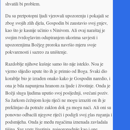
shvatili bi problem.
Da su pretpotopni ljudi vjerovali upozorenju i pokajali se
zbog svojih zlih djela, Gospodin bi zaustavio svoj gnjev,
kao što je kasnije učinio s Ninivom. Ali ovaj naraštaj je
svojim tvrdoglavim odupiranjem ukorima savjesti i
upozorenjima Božjeg proroka navršio mjeru svoje
pokvarenosti i sazreo za uništenje.
Razdoblje njihove kušnje samo što nije isteklo. Noa je
vjerno slijedio upute što ih je primio od Boga. Svaki dio
korablje bio je izrađen onako kako je Gospodin naredio, i
ona je bila napunjena hranom za ljude i životinje. Onda je
Božji sluga ljudima uputio svoj posljednji, svečani poziv.
Sa žarkom čežnjom koju riječi ne mogu izraziti on ih je
preklinjao da potraže zaklon dok ga mogu naći. Ali oni su
ponovno odbacili njegove riječi i podigli svoj glas ruganja i
podsmijeha. Onda je među rugačima iznenada zavladala
tišina. Sve vrste životinja, najgoropadnije kao i one