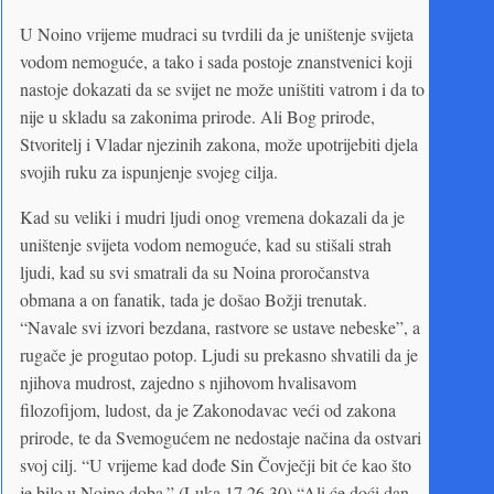
U Noino vrijeme mudraci su tvrdili da je uništenje svijeta
vodom nemoguće, a tako i sada postoje znanstvenici koji
nastoje dokazati da se svijet ne može uništiti vatrom i da to
nije u skladu sa zakonima prirode. Ali Bog prirode,
Stvoritelj i Vladar njezinih zakona, može upotrijebiti djela
svojih ruku za ispunjenje svojeg cilja.
Kad su veliki i mudri ljudi onog vremena dokazali da je
uništenje svijeta vodom nemoguće, kad su stišali strah
ljudi, kad su svi smatrali da su Noina proročanstva
obmana a on fanatik, tada je došao Božji trenutak.
“Navale svi izvori bezdana, rastvore se ustave nebeske”, a
rugače je progutao potop. Ljudi su prekasno shvatili da je
njihova mudrost, zajedno s njihovom hvalisavom
filozofijom, ludost, da je Zakonodavac veći od zakona
prirode, te da Svemogućem ne nedostaje načina da ostvari
svoj cilj. “U vrijeme kad dođe Sin Čovječji bit će kao što
je bilo u Noino doba.” (Luka 17,26.30) “Ali će doći dan