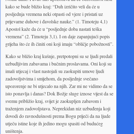
kako se bude bližio kraj: “Duh izričito veli da će u
posljednja vremena neki otpasti od vjere i pristati uz
prijevarne duhove i đavolske nauke.” (1. Timoteju 4,1)
Apostol kaže da će u “posljednje doba nastati teška
vremena” (2. Timoteju 3,1). I on daje zapanjujući popis
grijeha što će ih činiti oni koji imaju “obličje pobožnosti”.
Kako se bližio kraj kušnje, pretpotopni su se ljudi predali
uzbudljivim zabavama i bučnim proslavama. Oni koji su
imali utjecaj i vlast nastojali su zaokupiti umove ljudi
zadovoljstvima i smijehom, da posljednje svečano
upozorenje ne bi utjecalo na njih. Zar mi ne vidimo da se
isto ponavlja i danas? Dok Božje sluge iznose vijest da se
svemu približio kraj, svijet je zaokupljen zabavom i
traženjem zadovoljstava. Neprekidan niz uzbuđenja koji
dovodi do ravnodušnosti prema Bogu priječi da na ljude
utječu istine koje ih jedino mogu spasiti od budućeg
uništenja.