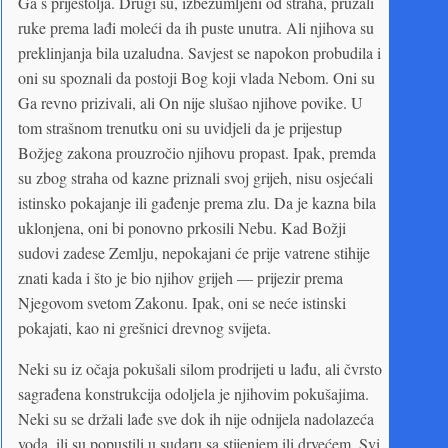
Ga s prijestolja. Drugi su, izbezumljeni od straha, pružali
ruke prema lađi moleći da ih puste unutra. Ali njihova su
preklinjanja bila uzaludna. Savjest se napokon probudila i
oni su spoznali da postoji Bog koji vlada Nebom. Oni su
Ga revno prizivali, ali On nije slušao njihove povike. U
tom strašnom trenutku oni su uvidjeli da je prijestup
Božjeg zakona prouzročio njihovu propast. Ipak, premda
su zbog straha od kazne priznali svoj grijeh, nisu osjećali
istinsko pokajanje ili gađenje prema zlu. Da je kazna bila
uklonjena, oni bi ponovno prkosili Nebu. Kad Božji
sudovi zadese Zemlju, nepokajani će prije vatrene stihije
znati kada i što je bio njihov grijeh — prijezir prema
Njegovom svetom Zakonu. Ipak, oni se neće istinski
pokajati, kao ni grešnici drevnog svijeta.
Neki su iz očaja pokušali silom prodrijeti u lađu, ali čvrsto
sagrađena konstrukcija odoljela je njihovim pokušajima.
Neki su se držali lađe sve dok ih nije odnijela nadolazeća
voda, ili su popustili u sudaru sa stijenjem ili drvećem. Svi