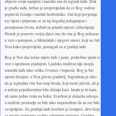
objavio svoju namjeru i naredio mu da izgradi lađu. Dok
je gradio lađu, trebao je propovijedati da će Bog vodom
poplaviti Zemlju i uništiti bezbožnike. Oni koji povjeruju
toj vijesti i pripreme se za taj događaj pokajanjem i
promjenom života, trebali su primiti oprost i izbavljenje.
Henok je ponovio svojoj djeci ono što mu je Bog pokazao
u vezi s potopom, a Metušalah i njegovi sinovi, koji su čuli
Nou kako propovijeda, pomagali su u gradnji lađe.
Bog je Noi dao točne mjere lađe i jasne, podrobne upute u
vezi s njezinom gradnjom. Ljudska mudrost nije mogla
izmisliti lađu tako velike čvrstoće i trajnosti. Bog je bio
njezin dizajner, a Noa glavni graditelj. Sagrađena je tako
da je izgledala više kao trup broda, koji može ploviti, ali je
u nekim pojedinostima bila sličnija kući. Imala je tri kata,
ali samo jedna vrata na boku. Svjetlost je dolazila odozgo,
a različite prostorije su bile tako raspoređene da su sve bile
osvijetljene. Za gradnju lađe korišten je čempres, drvo koje
se moglo stotinama godina oduprijeti truljenju. Gradnja