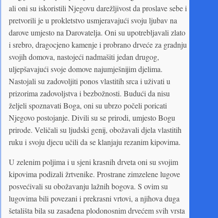
ali oni su iskoristili Njegovu darežljivost da proslave sebe i
pretvorili je u prokletstvo usmjeravajući svoju ljubav na
darove umjesto na Darovatelja. Oni su upotrebljavali zlato
i srebro, dragocjeno kamenje i probrano drveće za gradnju
svojih domova, nastojeći nadmašiti jedan drugog,
uljepšavajući svoje domove najumješnijim djelima.
Nastojali su zadovoljiti ponos vlastitih srca i uživati u
prizorima zadovoljstva i bezbožnosti. Budući da nisu
željeli spoznavati Boga, oni su ubrzo počeli poricati
Njegovo postojanje. Divili su se prirodi, umjesto Bogu
prirode. Veličali su ljudski genij, obožavali djela vlastitih
ruku i svoju djecu učili da se klanjaju rezanim kipovima.
U zelenim poljima i u sjeni krasnih drveta oni su svojim
kipovima podizali žrtvenike. Prostrane zimzelene lugove
posvećivali su obožavanju lažnih bogova. S ovim su
lugovima bili povezani i prekrasni vrtovi, a njihova duga
šetališta bila su zasađena plodonosnim drvećem svih vrsta