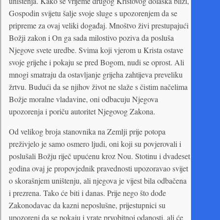
uništenja. Kako se vrijeme drugog Kristovog dolaska bliži,
Gospodin svijetu šalje svoje sluge s upozorenjem da se
pripreme za ovaj veliki događaj. Mnoštvo živi prestupajući
Božji zakon i On ga sada milostivo poziva da posluša
Njegove svete uredbe. Svima koji vjerom u Krista ostave
svoje grijehe i pokaju se pred Bogom, nudi se oprost. Ali
mnogi smatraju da ostavljanje grijeha zahtijeva preveliku
žrtvu. Budući da se njihov život ne slaže s čistim načelima
Božje moralne vladavine, oni odbacuju Njegova
upozorenja i poriču autoritet Njegovog Zakona.
Od velikog broja stanovnika na Zemlji prije potopa
preživjelo je samo osmero ljudi, oni koji su povjerovali i
poslušali Božju riječ upućenu kroz Nou. Stotinu i dvadeset
godina ovaj je propovjednik pravednosti upozoravao svijet
o skorašnjem uništenju, ali njegova je vijest bila odbačena
i prezrena. Tako će biti i danas. Prije nego što dođe
Zakonodavac da kazni neposlušne, prijestupnici su
upozoreni da se pokaju i vrate prvobitnoj odanosti, ali će