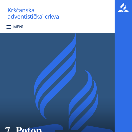
MENI
7. Potop