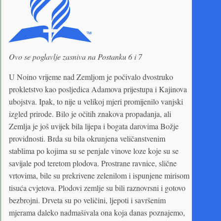
Ovo se poglavlje zasniva na Postanku 6 i 7
U Noino vrijeme nad Zemljom je počivalo dvostruko
prokletstvo kao posljedica Adamova prijestupa i Kajinova
ubojstva. Ipak, to nije u velikoj mjeri promijenilo vanjski
izgled prirode. Bilo je očitih znakova propadanja, ali
Zemlja je još uvijek bila lijepa i bogata darovima Božje
providnosti. Brda su bila okrunjena veličanstvenim
stablima po kojima su se penjale vinove loze koje su se
savijale pod teretom plodova. Prostrane ravnice, slične
vrtovima, bile su prekrivene zelenilom i ispunjene mirisom
tisuća cvjetova. Plodovi zemlje su bili raznovrsni i gotovo
bezbrojni. Drveta su po veličini, ljepoti i savršenim
mjerama daleko nadmašivala ona koja danas poznajemo,