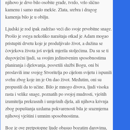
njihovo je drvo bilo osobite građe, tvrdo, vrlo slično
kamenu i samo malo mekše. Zlata, srebra i dragog
kamenja bilo je u obilju.
Ljudski je rod ipak zadržao veći dio svoje prvobitne snage.
Prošlo je svega nekoliko naraštaja otkad je Adam mogao
pristupiti drvetu koje je produljivalo život, a dužina se
čovjekova života još uvijek mjerila stoljećima. Da su se ti
dugovječni ljudi, sa svojim jedinstvenim sposobnostima
planiranja i djelovanja, posvetili službi Bogu, oni bi
proslavili ime svojeg Stvoritelja po cijelom svijetu i ispunili
svrhu zbog koje im je On dao život. Međutim, oni su
propustili da to učine. Bilo je mnogo divova, ljudi visoka
rasta i velike snage, poznatih po svojoj mudrosti, vještih
izumitelja prekrasnih i umješnih djela, ali njihova krivnja
zbog popuštanja uzdama pokvarenosti bila je srazmjerna
njihovoj vještini i umnim sposobnostima.
Bog je ove pretpotopne ljude obasuo bogatim darovima,