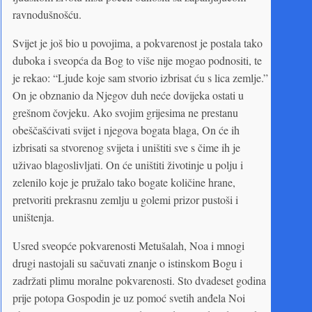
ravnodušnošću.
Svijet je još bio u povojima, a pokvarenost je postala tako
duboka i sveopća da Bog to više nije mogao podnositi, te
je rekao: “Ljude koje sam stvorio izbrisat ću s lica zemlje.”
On je obznanio da Njegov duh neće dovijeka ostati u
grešnom čovjeku. Ako svojim grijesima ne prestanu
obeščašćivati svijet i njegova bogata blaga, On će ih
izbrisati sa stvorenog svijeta i uništiti sve s čime ih je
uživao blagoslivljati. On će uništiti životinje u polju i
zelenilo koje je pružalo tako bogate količine hrane,
pretvoriti prekrasnu zemlju u golemi prizor pustoši i
uništenja.
Usred sveopće pokvarenosti Metušalah, Noa i mnogi
drugi nastojali su sačuvati znanje o istinskom Bogu i
zadržati plimu moralne pokvarenosti. Sto dvadeset godina
prije potopa Gospodin je uz pomoć svetih anđela Noi