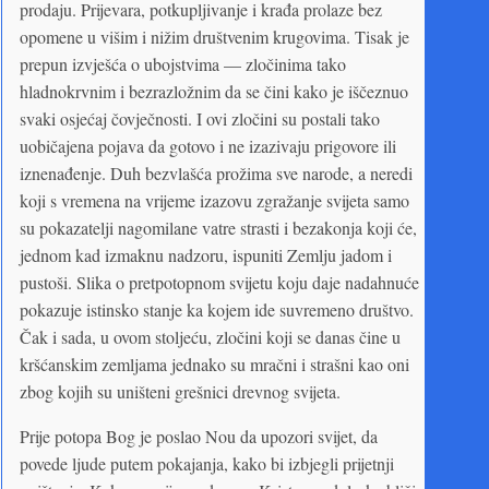
prodaju. Prijevara, potkupljivanje i krađa prolaze bez
opomene u višim i nižim društvenim krugovima. Tisak je
prepun izvješća o ubojstvima — zločinima tako
hladnokrvnim i bezrazložnim da se čini kako je iščeznuo
svaki osjećaj čovječnosti. I ovi zločini su postali tako
uobičajena pojava da gotovo i ne izazivaju prigovore ili
iznenađenje. Duh bezvlašća prožima sve narode, a neredi
koji s vremena na vrijeme izazovu zgražanje svijeta samo
su pokazatelji nagomilane vatre strasti i bezakonja koji će,
jednom kad izmaknu nadzoru, ispuniti Zemlju jadom i
pustoši. Slika o pretpotopnom svijetu koju daje nadahnuće
pokazuje istinsko stanje ka kojem ide suvremeno društvo.
Čak i sada, u ovom stoljeću, zločini koji se danas čine u
kršćanskim zemljama jednako su mračni i strašni kao oni
zbog kojih su uništeni grešnici drevnog svijeta.
Prije potopa Bog je poslao Nou da upozori svijet, da
povede ljude putem pokajanja, kako bi izbjegli prijetnji