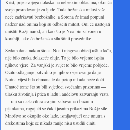
Krist, prije svojega dolaska na nebeskim oblacima, okonča
svoje posredovanje za ljude. Tada božanska milost više
neće zadržavati bezbožnike, a Sotona će imati potpuni
nadzor nad onima koji su odbacili milost. Oni će nastojati
uništiti Božji narod, ali kao što je Noa bio zatvoren u
korablji, tako će božanska sila štititi pravednike.
Sedam dana nakon što su Noa i njegova obitelj ušli u lađu,
nije bilo znaka dolazeće oluje. To je bilo vrijeme ispita
njihove vjere. Za vanjski je svijet to bilo vrijeme pobjede.
Očito odlaganje potvrdilo je njihovo vjerovanje da je
Noina vijest bila obmana te da potop nikada neće doći.
Unatoč tome što su bili svjedoci svečanim prizorima —
ulasku životinja i ptica u lađu i anđelovu zatvaranju vrata
— oni su nastavili sa svojim zabavama i bučnim
pijankama, rugajući se čak i jasnim prikazima Božje sile.
Mnoštvo se okupilo oko lađe, ismijavajući one unutra s
drskostima koje se nikada ranije nisu usudili činiti.