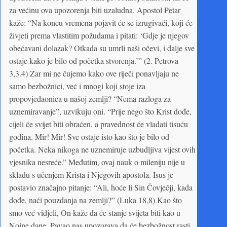
za većinu ova upozorenja biti uzaludna. Apostol Petar
kaže: “Na koncu vremena pojavit će se izrugivači, koji će
živjeti prema vlastitim požudama i pitati: ‘Gdje je njegov
obećavani dolazak? Otkada su umrli naši očevi, i dalje sve
ostaje kako je bilo od početka stvorenja.’” (2. Petrova
3,3.4) Zar mi ne čujemo kako ove riječi ponavljaju ne
samo bezbožnici, već i mnogi koji stoje iza
propovjedaonica u našoj zemlji? “Nema razloga za
uznemiravanje”, uzvikuju oni. “Prije nego što Krist dođe,
cijeli će svijet biti obraćen, a pravednost će vladati tisuću
godina. Mir! Mir! Sve ostaje isto kao što je bilo od
početka. Neka nikoga ne uznemiruje uzbudljiva vijest ovih
vjesnika nesreće.” Međutim, ovaj nauk o mileniju nije u
skladu s učenjem Krista i Njegovih apostola. Isus je
postavio značajno pitanje: “Ali, hoće li Sin Čovječji, kada
dođe, naći pouzdanja na zemlji?” (Luka 18,8) Kao što
smo već vidjeli, On kaže da će stanje svijeta biti kao u
Noine dane. Pavao nas upozorava da će bezbožnost rasti