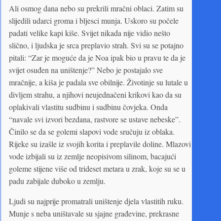
Ali osmog dana nebo su prekrili mračni oblaci. Zatim su
slijedili udarci groma i bljesci munja. Uskoro su počele
padati velike kapi kiše. Svijet nikada nije vidio nešto
slično, i ljudska je srca preplavio strah. Svi su se potajno
pitali: “Zar je moguće da je Noa ipak bio u pravu te da je
svijet osuđen na uništenje?” Nebo je postajalo sve
mračnije, a kiša je padala sve obilnije. Životinje su lutale u
divljem strahu, a njihovi neujednačeni krikovi kao da su
oplakivali vlastitu sudbinu i sudbinu čovjeka. Onda
“navale svi izvori bezdana, rastvore se ustave nebeske”.
Činilo se da se golemi slapovi vode sručuju iz oblaka.
Rijeke su izašle iz svojih korita i preplavile doline. Mlazovi
vode izbijali su iz zemlje neopisivom silinom, bacajući
goleme stijene više od trideset metara u zrak, koje su se u
padu zabijale duboko u zemlju.
Ljudi su najprije promatrali uništenje djela vlastitih ruku.
Munje s neba uništavale su sjajne građevine, prekrasne