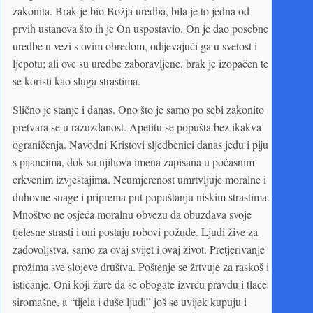
zakonita. Brak je bio Božja uredba, bila je to jedna od
prvih ustanova što ih je On uspostavio. On je dao posebne
uredbe u vezi s ovim obredom, odijevajući ga u svetost i
ljepotu; ali ove su uredbe zaboravljene, brak je izopačen te
se koristi kao sluga strastima.
Slično je stanje i danas. Ono što je samo po sebi zakonito
pretvara se u razuzdanost. Apetitu se popušta bez ikakva
ograničenja. Navodni Kristovi sljedbenici danas jedu i piju
s pijancima, dok su njihova imena zapisana u počasnim
crkvenim izvještajima. Neumjerenost umrtvljuje moralne i
duhovne snage i priprema put popuštanju niskim strastima.
Mnoštvo ne osjeća moralnu obvezu da obuzdava svoje
tjelesne strasti i oni postaju robovi požude. Ljudi žive za
zadovoljstva, samo za ovaj svijet i ovaj život. Pretjerivanje
prožima sve slojeve društva. Poštenje se žrtvuje za raskoš i
isticanje. Oni koji žure da se obogate izvrću pravdu i tlače
siromašne, a “tijela i duše ljudi” još se uvijek kupuju i