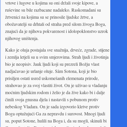
vrtove i lugove u kojima su oni držali svoje kipove, a
ruševine su bile razbacane nadaleko. Raskomadani su
žrtvenici na kojima su se prinosile ljudske žrtve, a
obožavatelji su drhtali od straha pred silom živoga Boga,
znajući da je njihova pokvarenost i idolopoklonstvo uzrok
njihovog uništenja.
Kako je oluja postajala sve snažnija, drveće, zgrade, stijene
i zemlja letjeli su u svim smjerovima. Strah ljudi i životinja
bio je neopisiv. Jauk ljudi koji su prezreli Božju vlast
nadjačavao je urlanje oluje. Sâm Sotona, koji je bio
prisiljen ostati usred uskomešanih elemenata prirode,
strahovao je za svoj vlastiti život. On je uživao u vladanju
moćnim ljudskim rodom i želio je da žive kako bi i dalje
činili svoja gnusna djela i nastavili s pobunom protiv
nebeskog Vladara. On je sada izgovorio kletve protiv
Boga optužujući Ga za nepravdu i surovost. Mnogi ljudi
su, poput Sotone, hulili na Boga i, da su mogli, skinuli bi