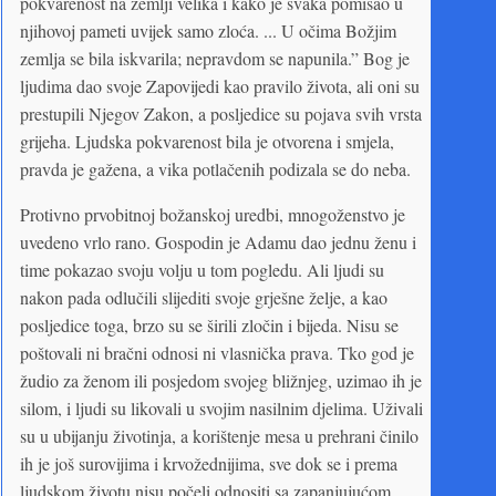
pokvarenost na zemlji velika i kako je svaka pomisao u
njihovoj pameti uvijek samo zloća. ... U očima Božjim
zemlja se bila iskvarila; nepravdom se napunila.” Bog je
ljudima dao svoje Zapovijedi kao pravilo života, ali oni su
prestupili Njegov Zakon, a posljedice su pojava svih vrsta
grijeha. Ljudska pokvarenost bila je otvorena i smjela,
pravda je gažena, a vika potlačenih podizala se do neba.
Protivno prvobitnoj božanskoj uredbi, mnogoženstvo je
uvedeno vrlo rano. Gospodin je Adamu dao jednu ženu i
time pokazao svoju volju u tom pogledu. Ali ljudi su
nakon pada odlučili slijediti svoje grješne želje, a kao
posljedice toga, brzo su se širili zločin i bijeda. Nisu se
poštovali ni bračni odnosi ni vlasnička prava. Tko god je
žudio za ženom ili posjedom svojeg bližnjeg, uzimao ih je
silom, i ljudi su likovali u svojim nasilnim djelima. Uživali
su u ubijanju životinja, a korištenje mesa u prehrani činilo
ih je još surovijima i krvožednijima, sve dok se i prema
ljudskom životu nisu počeli odnositi sa zapanjujućom