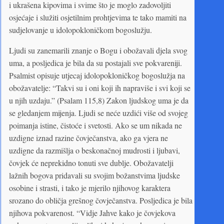
i ukrašena kipovima i svime što je moglo zadovoljiti
osjećaje i služiti osjetilnim prohtjevima te tako mamiti na
sudjelovanje u idolopokloničkom bogoslužju.
Ljudi su zanemarili znanje o Bogu i obožavali djela svog
uma, a posljedica je bila da su postajali sve pokvareniji.
Psalmist opisuje utjecaj idolopokloničkog bogoslužja na
obožavatelje: “Takvi su i oni koji ih napraviše i svi koji se
u njih uzdaju.” (Psalam 115,8) Zakon ljudskog uma je da
se gledanjem mijenja. Ljudi se neće uzdići više od svojeg
poimanja istine, čistoće i svetosti. Ako se um nikada ne
uzdigne iznad razine čovječanstva, ako ga vjera ne
uzdigne da razmišlja o beskonačnoj mudrosti i ljubavi,
čovjek će neprekidno tonuti sve dublje. Obožavatelji
lažnih bogova pridavali su svojim božanstvima ljudske
osobine i strasti, i tako je mjerilo njihovog karaktera
srozano do obličja grešnog čovječanstva. Posljedica je bila
njihova pokvarenost. “Vidje Jahve kako je čovjekova