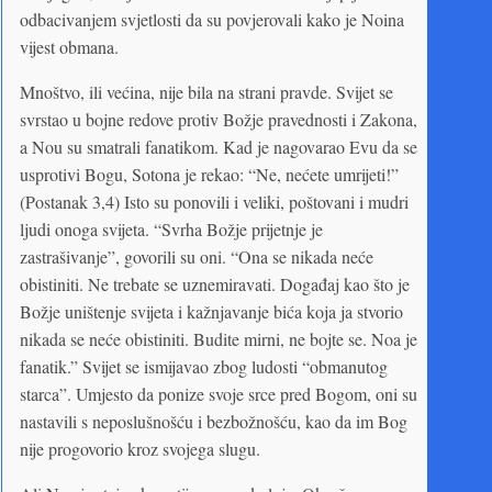
odbacivanjem svjetlosti da su povjerovali kako je Noina
vijest obmana.
Mnoštvo, ili većina, nije bila na strani pravde. Svijet se
svrstao u bojne redove protiv Božje pravednosti i Zakona,
a Nou su smatrali fanatikom. Kad je nagovarao Evu da se
usprotivi Bogu, Sotona je rekao: “Ne, nećete umrijeti!”
(Postanak 3,4) Isto su ponovili i veliki, poštovani i mudri
ljudi onoga svijeta. “Svrha Božje prijetnje je
zastrašivanje”, govorili su oni. “Ona se nikada neće
obistiniti. Ne trebate se uznemiravati. Događaj kao što je
Božje uništenje svijeta i kažnjavanje bića koja ja stvorio
nikada se neće obistiniti. Budite mirni, ne bojte se. Noa je
fanatik.” Svijet se ismijavao zbog ludosti “obmanutog
starca”. Umjesto da ponize svoje srce pred Bogom, oni su
nastavili s neposlušnošću i bezbožnošću, kao da im Bog
nije progovorio kroz svojega slugu.