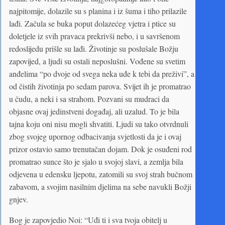
najpitomije, dolazile su s planina i iz šuma i tiho prilazile
lađi. Začula se buka poput dolazećeg vjetra i ptice su
doletjele iz svih pravaca prekrivši nebo, i u savršenom
redoslijedu prišle su lađi. Životinje su poslušale Božju
zapovijed, a ljudi su ostali neposlušni. Vođene su svetim
anđelima “po dvoje od svega neka uđe k tebi da preživi”, a
od čistih životinja po sedam parova. Svijet ih je promatrao
u čudu, a neki i sa strahom. Pozvani su mudraci da
objasne ovaj jedinstveni događaj, ali uzalud. To je bila
tajna koju oni nisu mogli shvatiti. Ljudi su tako otvrdnuli
zbog svojeg upornog odbacivanja svjetlosti da je i ovaj
prizor ostavio samo trenutačan dojam. Dok je osuđeni rod
promatrao sunce što je sjalo u svojoj slavi, a zemlja bila
odjevena u edensku ljepotu, zatomili su svoj strah bučnom
zabavom, a svojim nasilnim djelima na sebe navukli Božji
gnjev.
Bog je zapovjedio Noi: “Uđi ti i sva tvoja obitelj u