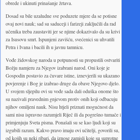
obrede i ukinuti prinašanje žrtava.
Dosad su bile uzaludne sve poduzete mjere da se potisne
ovaj novi nauk; sad su saduceji i farizeji zaključili da rad
učenika treba zaustaviti jer se njime dokazivalo da su krivi
za Isusovu smrt. Ispunjeni zavišću, svećenici su uhvatili
Petra i Ivana i bacili ih u javnu tamnicu.
Vođe židovskog naroda u potpunosti su propustili ostvariti
Božju namjeru za Njegov izabrani narod. Oni koje je
Gospodin postavio za čuvare istine, iznevjerili su ukazano
povjerenje i Bog je izabrao druge da obave Njegovo djelo.
U svojem sljepilu ovi su vođe sada dali oduška onome što
su nazivali pravednim gnjevom protiv onih koji odbacuju
njihov omiljeni nauk. Nisu htjeli priznati mogućnost da
sami nisu ispravno razumjeli Riječ ili da pogrešno tumače i
primjenjuju Sveta pisma. Ponašali su se kao ljudi koji su
izgubili razum. Kakvo pravo imaju ovi učitelji, govorili su,
od kojih su neki ribari, da iznose zamisli koje su suprotne