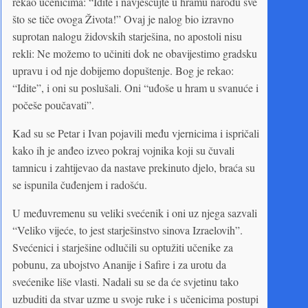
rekao učenicima: “Idite i navješćujte u hramu narodu sve
što se tiče ovoga Života!” Ovaj je nalog bio izravno
suprotan nalogu židovskih starješina, no apostoli nisu
rekli: Ne možemo to učiniti dok ne obavijestimo gradsku
upravu i od nje dobijemo dopuštenje. Bog je rekao:
“Idite”, i oni su poslušali. Oni “uđoše u hram u svanuće i
počeše poučavati”.
Kad su se Petar i Ivan pojavili među vjernicima i ispričali
kako ih je anđeo izveo pokraj vojnika koji su čuvali
tamnicu i zahtijevao da nastave prekinuto djelo, braća su
se ispunila čuđenjem i radošću.
U međuvremenu su veliki svećenik i oni uz njega sazvali
“Veliko vijeće, to jest starješinstvo sinova Izraelovih”.
Svećenici i starješine odlučili su optužiti učenike za
pobunu, za ubojstvo Ananije i Safire i za urotu da
svećenike liše vlasti. Nadali su se da će svjetinu tako
uzbuditi da stvar uzme u svoje ruke i s učenicima postupi