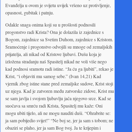
Evanđelja u ovom je svijetu uvijek vršeno uz protivljenje,
opasnost, gubitak i patnju.
Odakle snaga onima koji su u prošlosti podnosili
progonstvo radi Krista? Ona je dolazila iz zajednice s
Bogom, zajednice sa Svetim Duhom, zajednice s Kristom.
Sramoćenje i progonstvo odvojili su mnoge od zemaljskih
prijatelja, ali nikad od Kristove ljubavi. Dušu koja je
izložena stradanju naš Spasitelj nikad ne voli više nego
kad podnosi sramotu radi istine. “Ja ću ga ljubiti”, rekao je
Krist, “i objaviti mu samog sebe.” (Ivan 14,21) Kad
vjernik zbog istine stane pred zemaljske sudove, Krist stoji
uz njega. Kad je zatvoren među zatvorske zidove, Krist mu
se sam javlja i svojom ljubavlju jača njegovo srce. Kad se
suočava sa smrću radi Krista, Spasitelj mu kaže: Oni
mogu ubiti tijelo, ali ne mogu nauditi duši. “Ohrabrite se:
ja sam pobijedio svijet!” “Ne boj se, jer ja sam s tobom; ne
obaziri se plaho, jer ja sam Bog tvoj. Ja te krijepim i