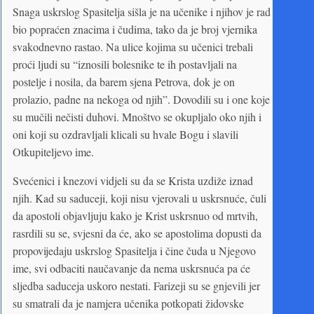
Snaga uskrslog Spasitelja sišla je na učenike i njihov je rad
bio popraćen znacima i čudima, tako da je broj vjernika
svakodnevno rastao. Na ulice kojima su učenici trebali
proći ljudi su “iznosili bolesnike te ih postavljali na
postelje i nosila, da barem sjena Petrova, dok je on
prolazio, padne na nekoga od njih”. Dovodili su i one koje
su mučili nečisti duhovi. Mnoštvo se okupljalo oko njih i
oni koji su ozdravljali klicali su hvale Bogu i slavili
Otkupiteljevo ime.
Svećenici i knezovi vidjeli su da se Krista uzdiže iznad
njih. Kad su saduceji, koji nisu vjerovali u uskrsnuće, čuli
da apostoli objavljuju kako je Krist uskrsnuo od mrtvih,
rasrdili su se, svjesni da će, ako se apostolima dopusti da
propovijedaju uskrslog Spasitelja i čine čuda u Njegovo
ime, svi odbaciti naučavanje da nema uskrsnuća pa će
sljedba saduceja uskoro nestati. Farizeji su se gnjevili jer
su smatrali da je namjera učenika potkopati židovske