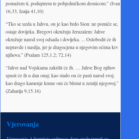
pomažem ti, podupirem te pobjedničkom desnicom.” (Ivan
16,33, Izaija 41,10)
“Tko se uzda u Jahvu, on je kao brdo Sion: ne pomiče se,
ostaje dovijeka. Bregovi okružuju Jeruzalem: Jahve
okružuje narod svoj odsada i dovijeka. ... Oslobodit će ih
nepravde i nasilja, jer je dragocjena u njegovim očima krv
njihova.” (Psalam 125,1.2; 72,14)
“Jahve nad Vojskama zakrilit će ih. … Jahve Bog njihov
spasit će ih u dan onaj; kao stado on će pasti narod svoj;
kao drago kamenje krune oni će blistat u zemlji njegovoj.”
(Zaharija 9,15.16)
Vjerovanja
Vjerovanja Adventista sedmoga dana nude temelj za