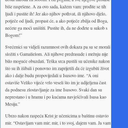
biše raspršene. A za ovo sada, kažem vam: prođite se tih
ljudi i pustite ih! Jer ako njihov pothvat, ili njihovo djelo,
potječe od ljudi, propast će, a ako potječe zbilja od Boga,
nećete ga moći uništiti. Pustite ih, da ne dođete u sukob s
Bogom!”
Svećenici su vidjeli razumnost ovih dokaza pa su se morali
složiti s Gamalielom. Ali njihove predrasude i mržnju nije
bilo moguće obuzdati. Teška srca pustili su učenike nakon
što su ih išibali i ponovno im zaprijetili da će izgubiti život
ako i dalje budu propovijedali u Isusovo ime. “A oni
ostaviše Veliko vijeće vrlo veseli što im je udijeljena čast
da podnesu zlostavljanje za ime Isusovo. Svaki dan su
neprestano i u hramu i po kućama navješćivali Isusa kao
Mesiju.”
Ubrzo nakon raspeća Krist je učenicima u baštinu ostavio
mir. “Ostavljam vam mir; mir, i to svoj, dajem vam. Ja vam