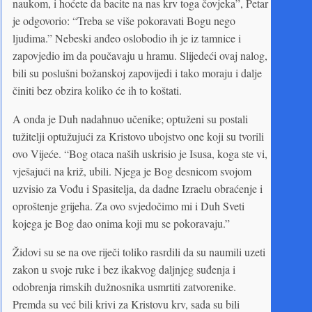
naukom, i hoćete da bacite na nas krv toga čovjeka”, Petar
je odgovorio: “Treba se više pokoravati Bogu nego
ljudima.” Nebeski anđeo oslobodio ih je iz tamnice i
zapovjedio im da poučavaju u hramu. Slijedeći ovaj nalog,
bili su poslušni božanskoj zapovijedi i tako moraju i dalje
činiti bez obzira koliko će ih to koštati.
A onda je Duh nadahnuo učenike; optuženi su postali
tužitelji optužujući za Kristovo ubojstvo one koji su tvorili
ovo Vijeće. “Bog otaca naših uskrisio je Isusa, koga ste vi,
vješajući na križ, ubili. Njega je Bog desnicom svojom
uzvisio za Vođu i Spasitelja, da dadne Izraelu obraćenje i
oproštenje grijeha. Za ovo svjedočimo mi i Duh Sveti
kojega je Bog dao onima koji mu se pokoravaju.”
Židovi su se na ove riječi toliko rasrdili da su naumili uzeti
zakon u svoje ruke i bez ikakvog daljnjeg suđenja i
odobrenja rimskih dužnosnika usmrtiti zatvorenike.
Premda su već bili krivi za Kristovu krv, sada su bili