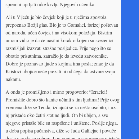
spremni uprljati ruke krvlju Njegovih učenika.
Ali u Vijeću je bio čovjek koji je u riječima apostola
prepoznao Božji glas. Bio je to Gamaliel, farizej poštovan
od naroda, učen čovjek i na visokom položaju. Bistrim
umom vidio je da će nasilni korak o kojem su svećenici
razmišljali izazvati strašne posljedice. Prije nego što se
obratio prisutnima, zatražio je da izvedu zatvorenike.
Dobro je poznavao ljude s kojima ima posla; znao je da
Kristovi ubojice neće prezati ni od čega da ostvare svoju
nakanu.
A onda je promišljeno i mirno progovorio: “Izraelci!
Promislite dobro što kanite učiniti s tim ljudima! Prije ovog
vremena diže se Teuda, izdajući se za nešto osobito, i uza
nj pristade oko četiri stotine ljudi. On bi ubijen, a sve
njegove pristaše bile su raspršene i uništene. Poslije njega,
u doba popisa pučanstva, diže se Juda Galilejac i povuče
dosta naroda za sobom. I on poginu, a sve njegove pristaše