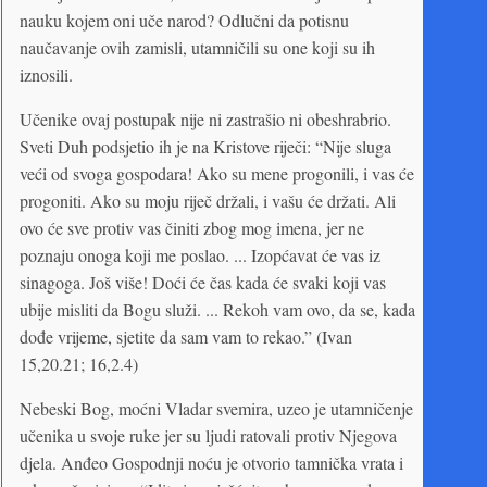
nauku kojem oni uče narod? Odlučni da potisnu
naučavanje ovih zamisli, utamničili su one koji su ih
iznosili.
Učenike ovaj postupak nije ni zastrašio ni obeshrabrio.
Sveti Duh podsjetio ih je na Kristove riječi: “Nije sluga
veći od svoga gospodara! Ako su mene progonili, i vas će
progoniti. Ako su moju riječ držali, i vašu će držati. Ali
ovo će sve protiv vas činiti zbog mog imena, jer ne
poznaju onoga koji me poslao. ... Izopćavat će vas iz
sinagoga. Još više! Doći će čas kada će svaki koji vas
ubije misliti da Bogu služi. ... Rekoh vam ovo, da se, kada
dođe vrijeme, sjetite da sam vam to rekao.” (Ivan
15,20.21; 16,2.4)
Nebeski Bog, moćni Vladar svemira, uzeo je utamničenje
učenika u svoje ruke jer su ljudi ratovali protiv Njegova
djela. Anđeo Gospodnji noću je otvorio tamnička vrata i