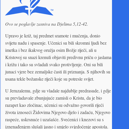
Ovo se poglavlje zasniva na Djelima 5,12-42.
Upravo je križ, taj predmet sramote i mučenja, donio
svijetu nadu i spasenje. Učenici su bili skromni ljudi bez
imetka i bez ikakvog oružja osim Božje riječi, ali u
Kristovoj su snazi krenuli objaviti predivnu priču o jaslama
i križu i tako su svladali svako protivljenje. Oni su bili
junaci vjere bez zemaljske časti ili priznanja. S njihovih su
usana tekle božanske riječi koje su potresle svijet.
U Jeruzalemu, gdje su vladale najdublje predrasude, i gdje
su prevladavale zbunjujuće zamisli o Kristu, da je bio
razapet kao zločinac, učenici su odvažno govorili riječi
života iznoseći Židovima Njegovo djelo i zadaću, Njegovo
raspeće, uskrsnuće i uzašašće. Svećenici i knezovi su s
iznenađenjem slušali jasno i smjelo svjedočenje apostola.