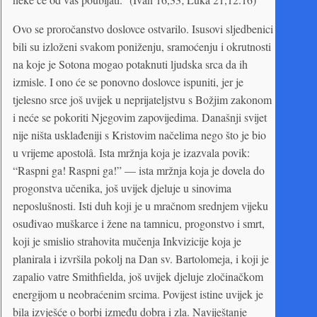
Ovo se proročanstvo doslovce ostvarilo. Isusovi sljedbenici
bili su izloženi svakom poniženju, sramoćenju i okrutnosti
na koje je Sotona mogao potaknuti ljudska srca da ih
izmisle. I ono će se ponovno doslovce ispuniti, jer je
tjelesno srce još uvijek u neprijateljstvu s Božjim zakonom
i neće se pokoriti Njegovim zapovijedima. Današnji svijet
nije ništa usklađeniji s Kristovim načelima nego što je bio
u vrijeme apostolâ. Ista mržnja koja je izazvala povik:
“Raspni ga! Raspni ga!” — ista mržnja koja je dovela do
progonstva učenika, još uvijek djeluje u sinovima
neposlušnosti. Isti duh koji je u mračnom srednjem vijeku
osuđivao muškarce i žene na tamnicu, progonstvo i smrt,
koji je smislio strahovita mučenja Inkvizicije koja je
planirala i izvršila pokolj na Dan sv. Bartolomeja, i koji je
zapalio vatre Smithfielda, još uvijek djeluje zločinačkom
energijom u neobraćenim srcima. Povijest istine uvijek je
bila izvješće o borbi između dobra i zla. Naviještanje