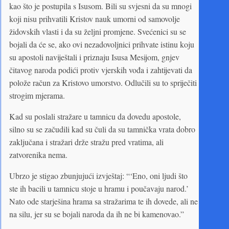
kao što je postupila s Isusom. Bili su svjesni da su mnogi
koji nisu prihvatili Kristov nauk umorni od samovolje
židovskih vlasti i da su željni promjene. Svećenici su se
bojali da će se, ako ovi nezadovoljnici prihvate istinu koju
su apostoli naviještali i priznaju Isusa Mesijom, gnjev
čitavog naroda podići protiv vjerskih vođa i zahtijevati da
polože račun za Kristovo umorstvo. Odlučili su to spriječiti
strogim mjerama.
Kad su poslali stražare u tamnicu da dovedu apostole,
silno su se začudili kad su čuli da su tamnička vrata dobro
zaključana i stražari drže stražu pred vratima, ali
zatvorenika nema.
Ubrzo je stigao zbunjujući izvještaj: “‘Eno, oni ljudi što
ste ih bacili u tamnicu stoje u hramu i poučavaju narod.’
Nato ode starješina hrama sa stražarima te ih dovede, ali ne
na silu, jer su se bojali naroda da ih ne bi kamenovao.”