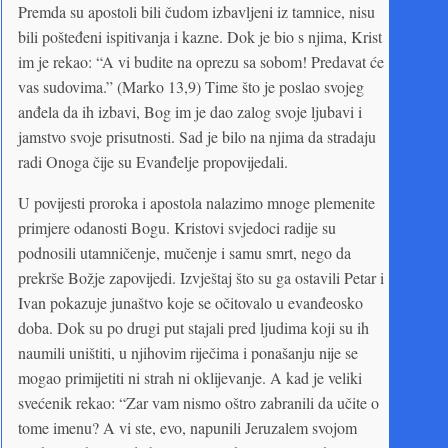
Premda su apostoli bili čudom izbavljeni iz tamnice, nisu
bili pošteđeni ispitivanja i kazne. Dok je bio s njima, Krist
im je rekao: “A vi budite na oprezu sa sobom! Predavat će
vas sudovima.” (Marko 13,9) Time što je poslao svojeg
anđela da ih izbavi, Bog im je dao zalog svoje ljubavi i
jamstvo svoje prisutnosti. Sad je bilo na njima da stradaju
radi Onoga čije su Evanđelje propovijedali.
U povijesti proroka i apostola nalazimo mnoge plemenite
primjere odanosti Bogu. Kristovi svjedoci radije su
podnosili utamničenje, mučenje i samu smrt, nego da
prekrše Božje zapovijedi. Izvještaj što su ga ostavili Petar i
Ivan pokazuje junaštvo koje se očitovalo u evanđeosko
doba. Dok su po drugi put stajali pred ljudima koji su ih
naumili uništiti, u njihovim riječima i ponašanju nije se
mogao primijetiti ni strah ni oklijevanje. A kad je veliki
svećenik rekao: “Zar vam nismo oštro zabranili da učite o
tome imenu? A vi ste, evo, napunili Jeruzalem svojom