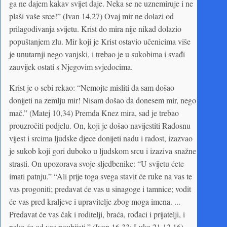
ga ne dajem kakav svijet daje. Neka se ne uznemiruje i ne
plaši vaše srce!” (Ivan 14,27) Ovaj mir ne dolazi od
prilagođivanja svijetu. Krist do mira nije nikad dolazio
popuštanjem zlu. Mir koji je Krist ostavio učenicima više
je unutarnji nego vanjski, i trebao je u sukobima i svađi
zauvijek ostati s Njegovim svjedocima.
Krist je o sebi rekao: “Nemojte misliti da sam došao
donijeti na zemlju mir! Nisam došao da donesem mir, nego
mač.” (Matej 10,34) Premda Knez mira, sad je trebao
prouzročiti podjelu. On, koji je došao navijestiti Radosnu
vijest i srcima ljudske djece donijeti nadu i radost, izazvao
je sukob koji gori duboko u ljudskom srcu i izaziva snažne
strasti. On upozorava svoje sljedbenike: “U svijetu ćete
imati patnju.” “Ali prije toga svega stavit će ruke na vas te
vas progoniti; predavat će vas u sinagoge i tamnice; vodit
će vas pred kraljeve i upravitelje zbog moga imena. ...
Predavat će vas čak i roditelji, braća, rođaci i prijatelji, i
neke će od vas poubijati.” (Ivan 16,33; Luka 21,12.16)