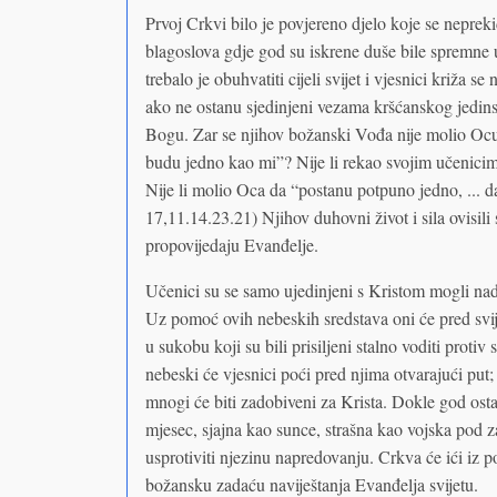
Prvoj Crkvi bilo je povjereno djelo koje se nepreki
blagoslova gdje god su iskrene duše bile spremne 
trebalo je obuhvatiti cijeli svijet i vjesnici križa 
ako ne ostanu sjedinjeni vezama kršćanskog jedins
Bogu. Zar se njihov božanski Vođa nije molio Ocu
budu jedno kao mi”? Nije li rekao svojim učenicima:
Nije li molio Oca da “postanu potpuno jedno, ... da
17,11.14.23.21) Njihov duhovni život i sila ovisili 
propovijedaju Evanđelje.
Učenici su se samo ujedinjeni s Kristom mogli nad
Uz pomoć ovih nebeskih sredstava oni će pred svije
u sukobu koji su bili prisiljeni stalno voditi protiv
nebeski će vjesnici poći pred njima otvarajući put; s
mnogi će biti zadobiveni za Krista. Dokle god osta
mjesec, sjajna kao sunce, strašna kao vojska pod 
usprotiviti njezinu napredovanju. Crkva će ići iz 
božansku zadaću naviještanja Evanđelja svijetu.