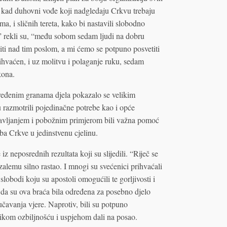
u, kad duhovni vođe koji nadgledaju Crkvu trebaju
a, i sličnih tereta, kako bi nastavili slobodno
,” rekli su, “među sobom sedam ljudi na dobru
iti nad tim poslom, a mi ćemo se potpuno posvetiti
prihvaćen, i uz molitvu i polaganje ruku, sedam
kona.
eđenim granama djela pokazalo se velikim
razmotrili pojedinačne potrebe kao i opće
pravljanjem i pobožnim primjerom bili važna pomoć
ba Crkve u jedinstvenu cjelinu.
z neposrednih rezultata koji su slijedili. “Riječ se
uzalemu silno rastao. I mnogi su svećenici prihvaćali
slobodi koju su apostoli omogućili te gorljivosti i
 da su ova braća bila određena za posebno djelo
oučavanja vjere. Naprotiv, bili su potpuno
likom ozbiljnošću i uspjehom dali na posao.