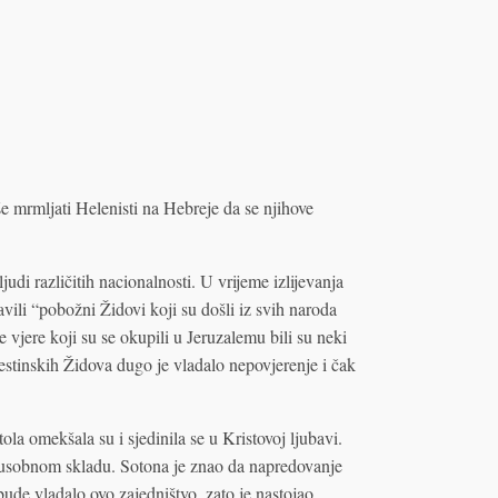
e mrmljati Helenisti na Hebreje da se njihove
judi različitih nacionalnosti. U vrijeme izlijevanja
ili “pobožni Židovi koji su došli iz svih naroda
jere koji su se okupili u Jeruzalemu bili su neki
lestinskih Židova dugo je vladalo nepovjerenje i čak
tola omekšala su i sjedinila se u Kristovoj ljubavi.
đusobnom skladu. Sotona je znao da napredovanje
ude vladalo ovo zajedništvo, zato je nastojao