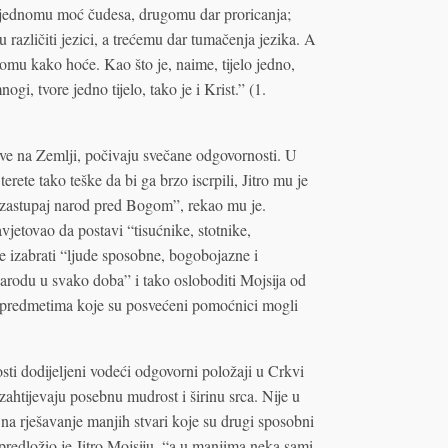
jednomu moć čudesa, drugomu dar proricanja;
azličiti jezici, a trećemu dar tumačenja jezika. A
akomu kako hoće. Kao što je, naime, tijelo jedno,
gi, tvore jedno tijelo, tako je i Krist.” (1.
e na Zemlji, počivaju svečane odgovornosti. U
erete tako teške da bi ga brzo iscrpili, Jitro mu je
i zastupaj narod pred Bogom”, rekao mu je.
vjetovao da postavi “tisućnike, stotnike,
e izabrati “ljude sposobne, bogobojazne i
narodu u svako doba” i tako osloboditi Mojsija od
predmetima koje su posvećeni pomoćnici mogli
ti dodijeljeni vodeći odgovorni položaji u Crkvi
 zahtijevaju posebnu mudrost i širinu srca. Nije u
na rješavanje manjih stvari koje su drugi sposobni
” predložio je Jitro Mojsiju, “a u manjima neka sami