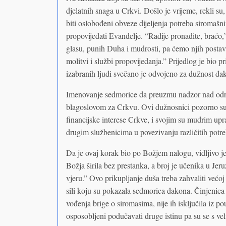
djelatnih snaga u Crkvi. Došlo je vrijeme, rekli s
biti oslobođeni obveze dijeljenja potreba siromašnim
propovijedati Evanđelje. “Radije pronađite, braćo
glasu, punih Duha i mudrosti, pa ćemo njih postav
molitvi i službi propovijedanja.” Prijedlog je bio 
izabranih ljudi svečano je odvojeno za dužnost đa
Imenovanje sedmorice da preuzmu nadzor nad odr
blagoslovom za Crkvu. Ovi dužnosnici pozorno su 
financijske interese Crkve, i svojim su mudrim u
drugim službenicima u povezivanju različitih potre
Da je ovaj korak bio po Božjem nalogu, vidljivo je i
Božja širila bez prestanka, a broj je učenika u Jer
vjeru.” Ovo prikupljanje duša treba zahvaliti većoj 
sili koju su pokazala sedmorica đakona. Činjenica
vođenja brige o siromasima, nije ih isključila iz p
osposobljeni podučavati druge istinu pa su se s ve