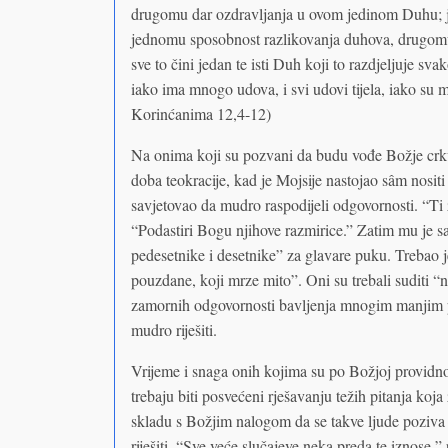
drugomu dar ozdravljanja u ovom jedinom Duhu; 
jednomu sposobnost razlikovanja duhova, drugomu r
sve to čini jedan te isti Duh koji to razdjeljuje sv
iako ima mnogo udova, i svi udovi tijela, iako su mno
Korinćanima 12,4-12)
Na onima koji su pozvani da budu vođe Božje crkv
doba teokracije, kad je Mojsije nastojao sâm nositi t
savjetovao da mudro raspodijeli odgovornosti. “T
“Podastiri Bogu njihove razmirice.” Zatim mu je sa
pedesetnike i desetnike” za glavare puku. Trebao j
pouzdane, koji mrze mito”. Oni su trebali suditi “
zamornih odgovornosti bavljenja mnogim manjim 
mudro riješiti.
Vrijeme i snaga onih kojima su po Božjoj providnos
trebaju biti posvećeni rješavanju težih pitanja koja
skladu s Božjim nalogom da se takve ljude poziva 
riješiti. “Sve veće slučajeve neka preda te iznose,