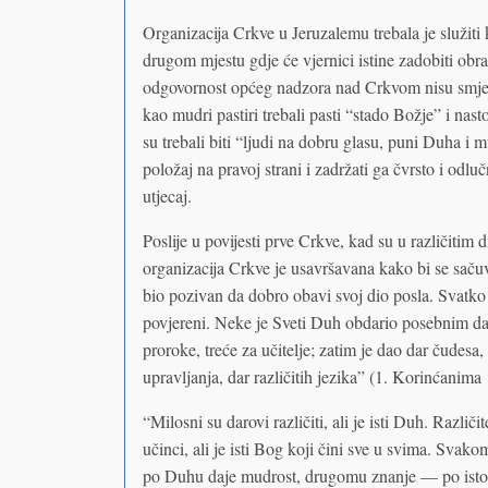
Organizacija Crkve u Jeruzalemu trebala je služit
drugom mjestu gdje će vjernici istine zadobiti obr
odgovornost općeg nadzora nad Crkvom nisu smje
kao mudri pastiri trebali pasti “stado Božje” i nast
su trebali biti “ljudi na dobru glasu, puni Duha i m
položaj na pravoj strani i zadržati ga čvrsto i odluč
utjecaj.
Poslije u povijesti prve Crkve, kad su u različitim
organizacija Crkve je usavršavana kako bi se sačuv
bio pozivan da dobro obavi svoj dio posla. Svatko 
povjereni. Neke je Sveti Duh obdario posebnim da
proroke, treće za učitelje; zatim je dao dar čudesa
upravljanja, dar različitih jezika” (1. Korinćanima 1
“Milosni su darovi različiti, ali je isti Duh. Različit
učinci, ali je isti Bog koji čini sve u svima. Sva
po Duhu daje mudrost, drugomu znanje — po isto