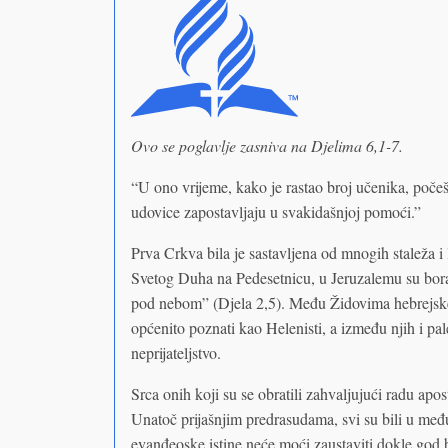
Ovo se poglavlje zasniva na Djelima 6,1-7.
“U ono vrijeme, kako je rastao broj učenika, počeš
udovice zapostavljaju u svakidašnjoj pomoći.”
Prva Crkva bila je sastavljena od mnogih staleža i l
Svetog Duha na Pedesetnicu, u Jeruzalemu su borav
pod nebom” (Djela 2,5). Među Židovima hebrejske v
općenito poznati kao Helenisti, a između njih i pa
neprijateljstvo.
Srca onih koji su se obratili zahvaljujući radu apos
Unatoč prijašnjim predrasudama, svi su bili u me
evanđeoske istine neće moći zaustaviti dokle god b