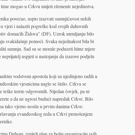
 bi time mogao u Crkvu unijeti elemente nejedinstva.
čenika povećao, uspio izazvati sumnjičavost nekih
 u vjeri i nalaziti pogreške kod svojih duhovnih
rotiv domaćih Židova” (DF). Uzrok mrmljanju bilo
ju svakidašnje pomoći. Svaka nejednakost bila bi
diti sumnju. Sad su se morale poduzeti hitne mjere
 neprijatelj uspjeti u nastojanju da izazove podjelu
mudrim vodstvom apostola koji su ujedinjeno radili u
anđeoskim vjesnicima naglo se širilo. Crkva se
je teške terete odgovornih. Nijedan čovjek, pa ni
 terete a da ne ugrozi budući napredak Crkve. Bilo
cina tako vjerno nosila u prvim danima Crkve.
avršavanju evanđeoskog reda u Crkvi prenošenjem
jernike.
etim Duhom, iznijeli plan za bolju organizaciju svih