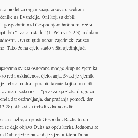
i kao model za organizaciju crkava u svakom
aćenike na Evanđelje. Oni koji su dobili
li gospodariti nad Gospodnjom baštinom, već su
ojati biti “uzorom stadu” (1. Petrova 5,2.3), a đakoni
udrosti”. Ovi su ljudi trebali zajednički zauzeti
no. Tako će na cijelo stado vršiti ujedinjujući
 dijelovima svijeta osnovane mnoge skupine vjernika,
ao red i usklađenost djelovanja. Svaki je vjernik
je trebao mudro uporabiti talente koji su mu bili
rovima i postavio — “prvo za apostole, drugo za
, onda dar ozdravljanja, dar pružanja pomoći, dar
2,28). Ali svi su trebali skladno raditi.
e su i službe, ali je isti Gospodin. Različiti su i
komu se daje objava Duha na opću korist. Jednomu se
m Duhu; jednomu se daje vjera u istom Duhu,