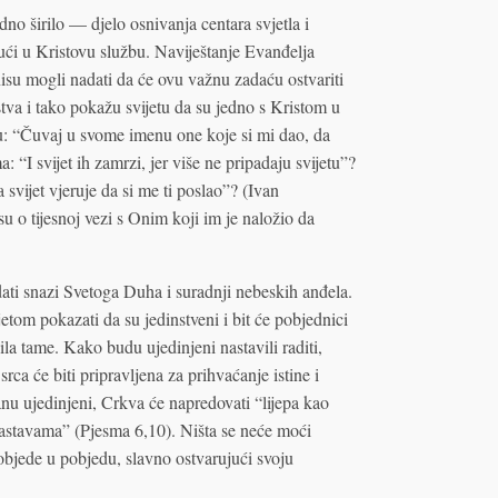
dno širilo — djelo osnivanja centara svjetla i
ući u Kristovu službu. Naviještanje Evanđelja
se nisu mogli nadati da će ovu važnu zadaću ostvariti
tva i tako pokažu svijetu da su jedno s Kristom u
: “Čuvaj u svome imenu one koje si mi dao, da
 “I svijet ih zamrzi, jer više ne pripadaju svijetu”?
 svijet vjeruje da si me ti poslao”? (Ivan
su o tijesnoj vezi s Onim koji im je naložio da
ati snazi Svetoga Duha i suradnji nebeskih anđela.
tom pokazati da su jedinstveni i bit će pobjednici
 sila tame. Kako budu ujedinjeni nastavili raditi,
rca će biti pripravljena za prihvaćanje istine i
nu ujedinjeni, Crkva će napredovati “lijepa kao
zastavama” (Pjesma 6,10). Ništa se neće moći
pobjede u pobjedu, slavno ostvarujući svoju