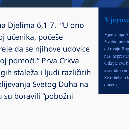
Vjerov
na Djelima 6,1-7. “U ono
Vjerovanja A
oj učenika, počeše
životnu preob
reje da se njihove udovice
otkrivaju Bog
nas, nepresta
joj pomoći.” Prva Crkva
Otkrijte ove b
h staleža i ljudi različitih
svakodnevnom 
Stvoriteljem k
izlijevanja Svetog Duha na
dimenziji.
 su boravili “pobožni