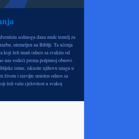
anja
dventista sedmoga dana nude temelj za
razbu, utemeljen na Bibliji. Ta učenja
a koji želi imati odnos sa svakim od
no nas vodeći prema potpunoj obnovi.
iblijske istine, iskusite njihovu snagu u
životu i razvijte smislen odnos sa
oji želi vašu cjelovitost u svakoj