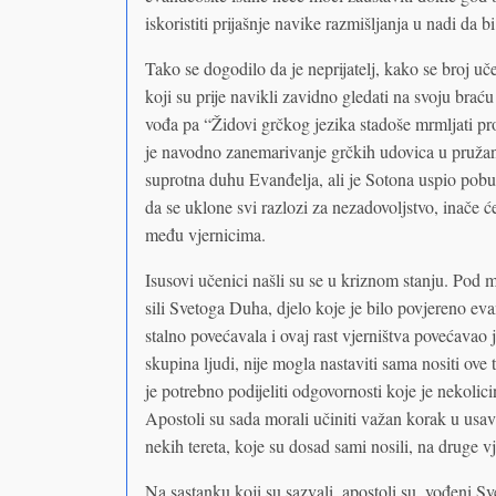
iskoristiti prijašnje navike razmišljanja u nadi da
Tako se dogodilo da je neprijatelj, kako se broj u
koji su prije navikli zavidno gledati na svoju braću
vođa pa “Židovi grčkog jezika stadoše mrmljati p
je navodno zanemarivanje grčkih udovica u pružan
suprotna duhu Evanđelja, ali je Sotona uspio pobu
da se uklone svi razlozi za nezadovoljstvo, inače će
među vjernicima.
Isusovi učenici našli su se u kriznom stanju. Pod 
sili Svetoga Duha, djelo koje je bilo povjereno ev
stalno povećavala i ovaj rast vjerništva povećavao 
skupina ljudi, nije mogla nastaviti sama nositi ove
je potrebno podijeliti odgovornosti koje je nekoli
Apostoli su sada morali učiniti važan korak u us
nekih tereta, koje su dosad sami nosili, na druge v
Na sastanku koji su sazvali, apostoli su, vođeni Sv