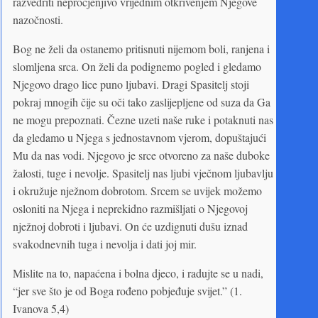
razvedriti neprocjenjivo vrijednim otkrivenjem Njegove
nazočnosti.
Bog ne želi da ostanemo pritisnuti nijemom boli, ranjena i
slomljena srca. On želi da podignemo pogled i gledamo
Njegovo drago lice puno ljubavi. Dragi Spasitelj stoji
pokraj mnogih čije su oči tako zaslijepljene od suza da Ga
ne mogu prepoznati. Čezne uzeti naše ruke i potaknuti nas
da gledamo u Njega s jednostavnom vjerom, dopuštajući
Mu da nas vodi. Njegovo je srce otvoreno za naše duboke
žalosti, tuge i nevolje. Spasitelj nas ljubi vječnom ljubavlju
i okružuje nježnom dobrotom. Srcem se uvijek možemo
osloniti na Njega i neprekidno razmišljati o Njegovoj
nježnoj dobroti i ljubavi. On će uzdignuti dušu iznad
svakodnevnih tuga i nevolja i dati joj mir.
Mislite na to, napaćena i bolna djeco, i radujte se u nadi,
“jer sve što je od Boga rođeno pobjeđuje svijet.” (1.
Ivanova 5,4)