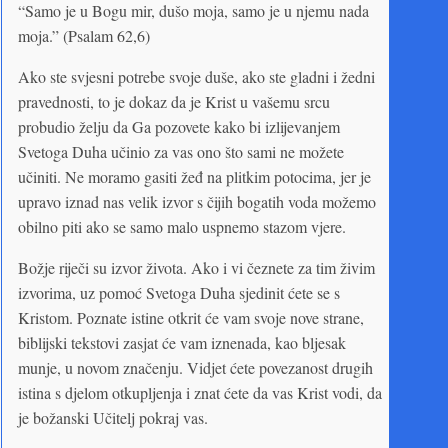
“Samo je u Bogu mir, dušo moja, samo je u njemu nada
moja.” (Psalam 62,6)
Ako ste svjesni potrebe svoje duše, ako ste gladni i žedni
pravednosti, to je dokaz da je Krist u vašemu srcu
probudio želju da Ga pozovete kako bi izlijevanjem
Svetoga Duha učinio za vas ono što sami ne možete
učiniti. Ne moramo gasiti žeđ na plitkim potocima, jer je
upravo iznad nas velik izvor s čijih bogatih voda možemo
obilno piti ako se samo malo uspnemo stazom vjere.
Božje riječi su izvor života. Ako i vi čeznete za tim živim
izvorima, uz pomoć Svetoga Duha sjedinit ćete se s
Kristom. Poznate istine otkrit će vam svoje nove strane,
biblijski tekstovi zasjat će vam iznenada, kao bljesak
munje, u novom značenju. Vidjet ćete povezanost drugih
istina s djelom otkupljenja i znat ćete da vas Krist vodi, da
je božanski Učitelj pokraj vas.