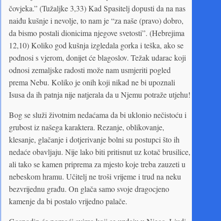
čovjeka.” (Tužaljke 3,33) Kad Spasitelj dopusti da na nas
naiđu kušnje i nevolje, to nam je “za naše (pravo) dobro,
da bismo postali dionicima njegove svetosti”. (Hebrejima
12,10) Koliko god kušnja izgledala gorka i teška, ako se
podnosi s vjerom, donijet će blagoslov. Težak udarac koji
odnosi zemaljske radosti može nam usmjeriti pogled
prema Nebu. Koliko je onih koji nikad ne bi upoznali
Isusa da ih patnja nije natjerala da u Njemu potraže utjehu!
Bog se služi životnim nedaćama da bi uklonio nečistoću i
grubost iz našega karaktera. Rezanje, oblikovanje,
klesanje, glačanje i dotjerivanje bolni su postupci što ih
nedaće obavljaju. Nije lako biti pritisnut uz kotač brusilice,
ali tako se kamen priprema za mjesto koje treba zauzeti u
nebeskom hramu. Učitelj ne troši vrijeme i trud na neku
bezvrijednu građu. On glača samo svoje dragocjeno
kamenje da bi postalo vrijedno palače.