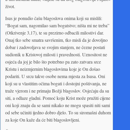
život.
Isus je ponudio čašu blagoslova onima koji su mislili:
“Bogat sam, nagomilao sam bogatstvo; ništa mi ne treba”
(Otkrivenje 3,17), te su prezirno odbacili milostivi dar.
Onaj tko sebe smatra savršenim, tko misli da je dovoljno
dobar i zadovoljava se svojim stanjem, ne čezne postati
sudionik u Kristovoj milosti i pravednosti. Uznositost ne
osjeća da joj je bilo što potrebno pa zato zatvara srce
Kristu i neizmjernim blagoslovima koje je On došao
podariti. U srcu takve osobe nema mjesta za Isusa. Oni
koji su u vlastitim očima bogati i dostojni poštivanja, ne
traže vjerom i ne primaju Božji blagoslov. Osjećaju da su
siti, a odlaze gladni. Pomoć koju Krist može pružiti cijene
oni koji znaju da se sami nikako ne mogu spasiti niti sami
od sebe učiniti ijedno dobro djelo. To su siromašni duhom
za koje On kaže da će biti blagoslovljeni.