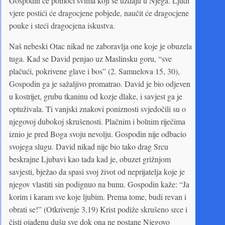
Gospodin će pomoći svima koji se uzdaju u Njega. Ljudi
vjere postići će dragocjene pobjede, naučit će dragocjene
pouke i steći dragocjena iskustva.
Naš nebeski Otac nikad ne zaboravlja one koje je obuzela
tuga. Kad se David penjao uz Maslinsku goru, “sve
plačući, pokrivene glave i bos” (2. Samuelova 15, 30),
Gospodin ga je sažaljivo promatrao. David je bio odjeven
u kostrijet, grubu tkaninu od kozje dlake, i savjest ga je
optuživala. Ti vanjski znakovi poniznosti svjedočili su o
njegovoj dubokoj skrušenosti. Plačnim i bolnim riječima
iznio je pred Boga svoju nevolju. Gospodin nije odbacio
svojega slugu. David nikad nije bio tako drag Srcu
beskrajne Ljubavi kao tada kad je, obuzet grižnjom
savjesti, bježao da spasi svoj život od neprijatelja koje je
njegov vlastiti sin podignuo na bunu. Gospodin kaže: “Ja
korim i karam sve koje ljubim. Prema tome, budi revan i
obrati se!” (Otkrivenje 3,19) Krist podiže skrušeno srce i
čisti ojađenu dušu sve dok ona ne postane Njegovo