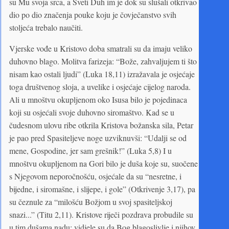
su Mu svoja srca, a Sveti Duh im je dok su slušali otkrivao
dio po dio značenja pouke koju je čovječanstvo svih
stoljeća trebalo naučiti.
Vjerske vođe u Kristovo doba smatrali su da imaju veliko
duhovno blago. Molitva farizeja: “Bože, zahvaljujem ti što
nisam kao ostali ljudi” (Luka 18,11) izražavala je osjećaje
toga društvenog sloja, a uvelike i osjećaje cijelog naroda.
Ali u mnoštvu okupljenom oko Isusa bilo je pojedinaca
koji su osjećali svoje duhovno siromaštvo. Kad se u
čudesnom ulovu ribe otkrila Kristova božanska sila, Petar
je pao pred Spasiteljeve noge uzviknuvši: “Udalji se od
mene, Gospodine, jer sam grešnik!” (Luka 5,8) I u
mnoštvu okupljenom na Gori bilo je duša koje su, suočene
s Njegovom neporočnošću, osjećale da su “nesretne, i
bijedne, i siromašne, i slijepe, i gole” (Otkrivenje 3,17), pa
su čeznule za “milošću Božjom u svoj spasiteljskoj
snazi...” (Titu 2,11). Kristove riječi pozdrava probudile su
u tim dušama nadu; vidjele su da Bog blagoslivlje i njihov