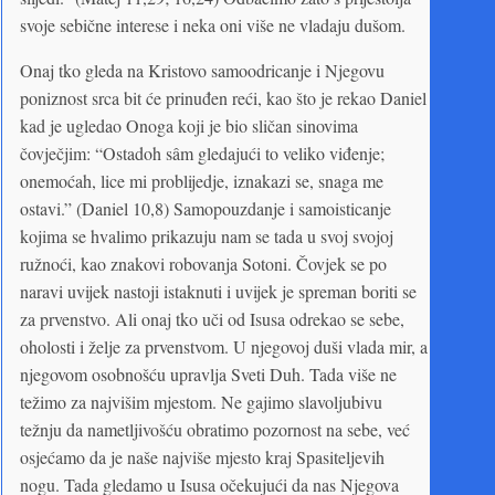
svoje sebične interese i neka oni više ne vladaju dušom.
Onaj tko gleda na Kristovo samoodricanje i Njegovu
poniznost srca bit će prinuđen reći, kao što je rekao Daniel
kad je ugledao Onoga koji je bio sličan sinovima
čovječjim: “Ostadoh sâm gledajući to veliko viđenje;
onemoćah, lice mi problijedje, iznakazi se, snaga me
ostavi.” (Daniel 10,8) Samopouzdanje i samoisticanje
kojima se hvalimo prikazuju nam se tada u svoj svojoj
ružnoći, kao znakovi robovanja Sotoni. Čovjek se po
naravi uvijek nastoji istaknuti i uvijek je spreman boriti se
za prvenstvo. Ali onaj tko uči od Isusa odrekao se sebe,
oholosti i želje za prvenstvom. U njegovoj duši vlada mir, a
njegovom osobnošću upravlja Sveti Duh. Tada više ne
težimo za najvišim mjestom. Ne gajimo slavoljubivu
težnju da nametljivošću obratimo pozornost na sebe, već
osjećamo da je naše najviše mjesto kraj Spasiteljevih
nogu. Tada gledamo u Isusa očekujući da nas Njegova