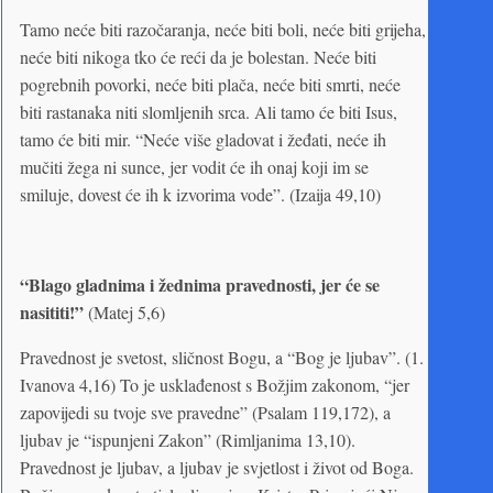
Tamo neće biti razočaranja, neće biti boli, neće biti grijeha,
neće biti nikoga tko će reći da je bolestan. Neće biti
pogrebnih povorki, neće biti plača, neće biti smrti, neće
biti rastanaka niti slomljenih srca. Ali tamo će biti Isus,
tamo će biti mir. “Neće više gladovat i žeđati, neće ih
mučiti žega ni sunce, jer vodit će ih onaj koji im se
smiluje, dovest će ih k izvorima vode”. (Izaija 49,10)
“Blago gladnima i žednima pravednosti, jer će se
nasititi!”
(Matej 5,6)
Pravednost je svetost, sličnost Bogu, a “Bog je ljubav”. (1.
Ivanova 4,16) To je usklađenost s Božjim zakonom, “jer
zapovijedi su tvoje sve pravedne” (Psalam 119,172), a
ljubav je “ispunjeni Zakon” (Rimljanima 13,10).
Pravednost je ljubav, a ljubav je svjetlost i život od Boga.