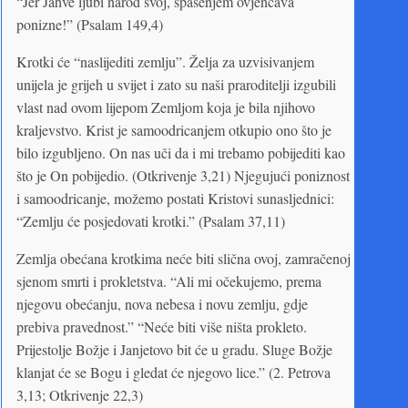
“Jer Jahve ljubi narod svoj, spasenjem ovjenčava
ponizne!” (Psalam 149,4)
Krotki će “naslijediti zemlju”. Želja za uzvisivanjem
unijela je grijeh u svijet i zato su naši praroditelji izgubili
vlast nad ovom lijepom Zemljom koja je bila njihovo
kraljevstvo. Krist je samoodricanjem otkupio ono što je
bilo izgubljeno. On nas uči da i mi trebamo pobijediti kao
što je On pobijedio. (Otkrivenje 3,21) Njegujući poniznost
i samoodricanje, možemo postati Kristovi sunasljednici:
“Zemlju će posjedovati krotki.” (Psalam 37,11)
Zemlja obećana krotkima neće biti slična ovoj, zamračenoj
sjenom smrti i prokletstva. “Ali mi očekujemo, prema
njegovu obećanju, nova nebesa i novu zemlju, gdje
prebiva pravednost.” “Neće biti više ništa prokleto.
Prijestolje Božje i Janjetovo bit će u gradu. Sluge Božje
klanjat će se Bogu i gledat će njegovo lice.” (2. Petrova
3,13; Otkrivenje 22,3)