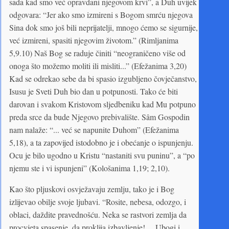
sada kad smo već opravdani njegovom krvi”, a Duh uvijek
odgovara: “Jer ako smo izmireni s Bogom smrću njegova
Sina dok smo još bili neprijatelji, mnogo ćemo se sigurnije,
već izmireni, spasiti njegovim životom.” (Rimljanima
5,9.10) Naš Bog se raduje činiti “neograničeno više od
onoga što možemo moliti ili misliti...” (Efežanima 3,20)
Kad se odrekao sebe da bi spasio izgubljeno čovječanstvo,
Isusu je Sveti Duh bio dan u potpunosti. Tako će biti
darovan i svakom Kristovom sljedbeniku kad Mu potpuno
preda srce da bude Njegovo prebivalište. Sâm Gospodin
nam nalaže: “... već se napunite Duhom” (Efežanima
5,18), a ta zapovijed istodobno je i obećanje o ispunjenju.
Ocu je bilo ugodno u Kristu “nastaniti svu puninu”, a “po
njemu ste i vi ispunjeni” (Kološanima 1,19; 2,10).
Kao što pljuskovi osvježavaju zemlju, tako je i Bog
izlijevao obilje svoje ljubavi. “Rosite, nebesa, odozgo, i
oblaci, daždite pravednošću. Neka se rastvori zemlja da
procvjeta spasenje, da proklija izbavljenje! ... Ubogi i