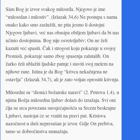
Sâm Bog je izvor svakog milosrđa. Njegovo je ime
“milosrdan i milostiv”. (Izlazak 34,6) Ne postupa s nama
onako kako smo zaslužili, ne pita jesmo li dostojni
Njegove ljubavi, već nas obasipa obiljem ljubavi da bi nas
učinio dostojnima. Bog nije osvetoljubiv; On ne želi
kazniti već spasiti. Čak i strogost koju pokazuje u svojoj
Promisli, pokazuje samo zbog spasenja zalutalih. On
žarko želi ublažiti ljudske patnje i staviti svoj melem na
njihove rane. Istina je da Bog “krivca nekažnjena ne
ostavlja” (Izlazak 34,7), ali je zato voljan oprostiti krivnju.
Milosrdni su “dionici božanske naravi” (2. Petrova 1,4), u
njima Božja milosrdna ljubav dolazi do izražaja. Svi oni
čija su srca povezana suosjećajnošću sa Srcem beskrajne
Ljubavi, nastojat će se vratiti na pravi put. Kristova
nazočnost u duši nepresušan je izvor. Gdje On prebiva,
tamo se dobročinstva umnažaju.