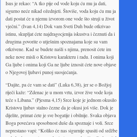
Isus je rekao: “A tko pije od vode koju ću mu ja dati,
sigurno neće nikad ožednjeti. Štoviše, voda koju ću mu ja
dati postat će u njemu izvorom one vode što struji u život
vječni.” (Ivan 4,14) Dok vam Sveti Duh bude otkrivao
istinu, skupljat ćete najdragocjenija iskustva i čeznuti da i
drugima govorite o utješnim spoznajama koje su vam
otkrivene. Kad se budete našli s njima, prenosit ćete im
neke nove misli o Kristovu karakteru i radu. I onima koji
Ga ljube i onima koji Ga ne ljube iznosit ćete nove objave
o Njegovoj ljubavi punoj suosjećanja.
“Dajite, pa će vam se dati” (Luka 6,38), jer se o Božjoj
riječi kaže: “Zdenac je u mom vrtu, izvor žive vode koja
teče s Libana.” (Pjesma 4,15) Srce koje je jednom okusilo
Kristovu ljubav stalno čezne da je okusi još više. Dok je
dijelite, primat ćete je sve bogatije i obilnije. Svaka objava
Boga povećava sposobnost duše da spoznaje i voli. Srce
neprestano vapi: “Koliko će nas sigurnije spasiti od srdžbe