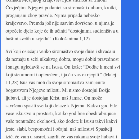
Čovječjim. Njegovi podanici su siromašni duhom, krotki,
proganjani zbog pravde. Njima pripada nebesko
kraljevstvo. Premda još nije sasvim dovršeno, u njima je
otpočelo djelo koje će ih učiniti “dostojnima sudioništva u
baštini svetih u svjetlu”. (Kološanima 1,12)
Svi koji osjećaju veliko siromaštvo svoje duše i shvaćaju
da nemaju u sebi nikakvog dobra, mogu dobiti pravednost
i snagu ugledavši se na Isusa. On kaže: “Dođite k meni svi
koji ste umorni i opterećeni, i ja ću vas okrijepiti.” (Matej
11,28) Isus vas moli da svoje siromaštvo zamijenite
bogatstvom Njegove milosti. Mi nismo dostojni Božje
ljubavi, ali je dostojan Krist, naš Jamac. On može
savršeno spasiti sve koji dolaze k Njemu. Kakvo god bilo
vaše iskustvo u prošlosti, koliko god bile obeshrabrujuće
vaše trenutačne okolnosti, ako dođete k Isusu takvi kakvi
jeste, slabi, bespomoćni i očajni, naš milostivi Spasitelj
izići će vam u susret, zagrlit će vas rukama svoje ljubavi i