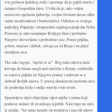
svu grešnost ljudskog roda i spoznaje da je grijeh mučio i
razapeo Gospodina slave. Uviđa da je, iako voljen
neizrecivo nježnom ljubavlju, svojim životom davao sliku
stalne nezahvalnosti i buntovništva. Odrekao se svojega
najboljeg Prijatelja i zlouporabio najdragocjeniji dar Neba.
Ponovno je sâm razapinjao Božjega Sina i probadao
Njegovo okrvavljeno i probodeno srce. Ponor grijeha,
golem, mračan i dubok, odvaja ga od Boga i on plače
slomljena srca.
Tko tako tuguje, “utješit će se”. Bog nam otkriva našu
krivnju da bismo mogli naći utočište u Kristu, osloboditi
se ropstva grijehu uz Njegovu pomoć i radovati se u
slobodi Božjih sinova. U pravoj skrušenosti možemo doći
do podnožja križa i ondje ostaviti svoje terete.
Spasiteljeve riječi objavljuju vijest utjehe i onima koji
podnose nedaće ili su nekoga izgubili. Naše tuge ne niču
iz zemlje. “Jer samo nerado on ponižava i rascvili sinove