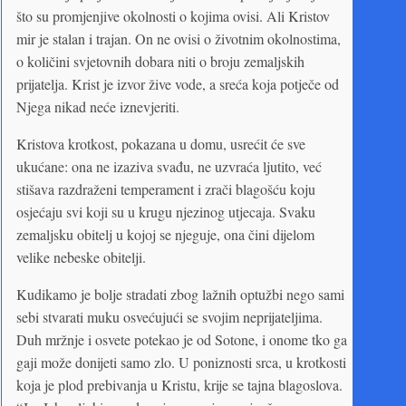
što su promjenjive okolnosti o kojima ovisi. Ali Kristov
mir je stalan i trajan. On ne ovisi o životnim okolnostima,
o količini svjetovnih dobara niti o broju zemaljskih
prijatelja. Krist je izvor žive vode, a sreća koja potječe od
Njega nikad neće iznevjeriti.
Kristova krotkost, pokazana u domu, usrećit će sve
ukućane: ona ne izaziva svađu, ne uzvraća ljutito, već
stišava razdraženi temperament i zrači blagošću koju
osjećaju svi koji su u krugu njezinog utjecaja. Svaku
zemaljsku obitelj u kojoj se njeguje, ona čini dijelom
velike nebeske obitelji.
Kudikamo je bolje stradati zbog lažnih optužbi nego sami
sebi stvarati muku osvećujući se svojim neprijateljima.
Duh mržnje i osvete potekao je od Sotone, i onome tko ga
gaji može donijeti samo zlo. U poniznosti srca, u krotkosti
koja je plod prebivanja u Kristu, krije se tajna blagoslova.