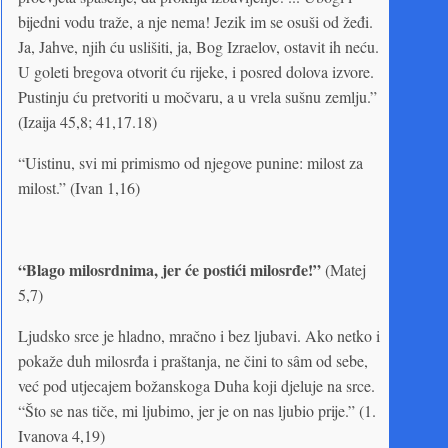
bijedni vodu traže, a nje nema! Jezik im se osuši od žeđi.
Ja, Jahve, njih ću uslišiti, ja, Bog Izraelov, ostavit ih neću.
U goleti bregova otvorit ću rijeke, i posred dolova izvore.
Pustinju ću pretvoriti u močvaru, a u vrela sušnu zemlju.”
(Izaija 45,8; 41,17.18)
“Uistinu, svi mi primismo od njegove punine: milost za
milost.” (Ivan 1,16)
“Blago milosrdnima, jer će postići milosrđe!”
(Matej
5,7)
Ljudsko srce je hladno, mračno i bez ljubavi. Ako netko i
pokaže duh milosrđa i praštanja, ne čini to sâm od sebe,
već pod utjecajem božanskoga Duha koji djeluje na srce.
“Što se nas tiče, mi ljubimo, jer je on nas ljubio prije.” (1.
Ivanova 4,19)