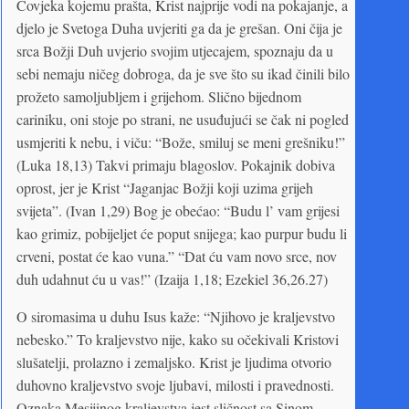
Čovjeka kojemu prašta, Krist najprije vodi na pokajanje, a
djelo je Svetoga Duha uvjeriti ga da je grešan. Oni čija je
srca Božji Duh uvjerio svojim utjecajem, spoznaju da u
sebi nemaju ničeg dobroga, da je sve što su ikad činili bilo
prožeto samoljubljem i grijehom. Slično bijednom
cariniku, oni stoje po strani, ne usuđujući se čak ni pogled
usmjeriti k nebu, i viču: “Bože, smiluj se meni grešniku!”
(Luka 18,13) Takvi primaju blagoslov. Pokajnik dobiva
oprost, jer je Krist “Jaganjac Božji koji uzima grijeh
svijeta”. (Ivan 1,29) Bog je obećao: “Budu l’ vam grijesi
kao grimiz, pobijeljet će poput snijega; kao purpur budu li
crveni, postat će kao vuna.” “Dat ću vam novo srce, nov
duh udahnut ću u vas!” (Izaija 1,18; Ezekiel 36,26.27)
O siromasima u duhu Isus kaže: “Njihovo je kraljevstvo
nebesko.” To kraljevstvo nije, kako su očekivali Kristovi
slušatelji, prolazno i zemaljsko. Krist je ljudima otvorio
duhovno kraljevstvo svoje ljubavi, milosti i pravednosti.
Oznaka Mesijinog kraljevstva jest sličnost sa Sinom