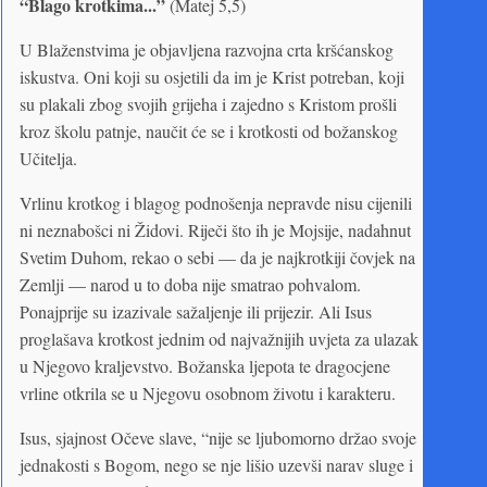
“Blago krotkima...”
(Matej 5,5)
U Blaženstvima je objavljena razvojna crta kršćanskog
iskustva. Oni koji su osjetili da im je Krist potreban, koji
su plakali zbog svojih grijeha i zajedno s Kristom prošli
kroz školu patnje, naučit će se i krotkosti od božanskog
Učitelja.
Vrlinu krotkog i blagog podnošenja nepravde nisu cijenili
ni neznabošci ni Židovi. Riječi što ih je Mojsije, nadahnut
Svetim Duhom, rekao o sebi — da je najkrotkiji čovjek na
Zemlji — narod u to doba nije smatrao pohvalom.
Ponajprije su izazivale sažaljenje ili prijezir. Ali Isus
proglašava krotkost jednim od najvažnijih uvjeta za ulazak
u Njegovo kraljevstvo. Božanska ljepota te dragocjene
vrline otkrila se u Njegovu osobnom životu i karakteru.
Isus, sjajnost Očeve slave, “nije se ljubomorno držao svoje
jednakosti s Bogom, nego se nje lišio uzevši narav sluge i