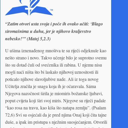
“Zatim otvori usta svoja i poče ih ovako učiti: ‘Blago
siromašnima u duhu, jer je njihovo kraljevstvo
nebesko!’” (Matej 5,2.3)
U ušima iznenađenog mnoštva te su riječi odjeknule kao
nešto strano i novo. Takvo učenje bilo je suprotno svemu
što su dotad čuli od svećenika ili rabina. U njemu nisu
mogli naći ništa što bi laskalo njihovoj uznositosti ili
poticalo njihove slavoljubive nade. Ali iz toga novog
Učitelja zračila je snaga koja ih je očaravala. Sáma
Njegova nazočnost širila je miomiris božanske ljubavi,
poput cvijeta koji širi svoj miris. Njegove su riječi padale
“kao rosa na travu, kao kiša što natapa zemlju”. (Psalam
72,6) Svi su osjećali da je pred njima Onaj koji čita tajne
duše, a ipak im pristupa s nježnim suosjećanjem. Otvorili