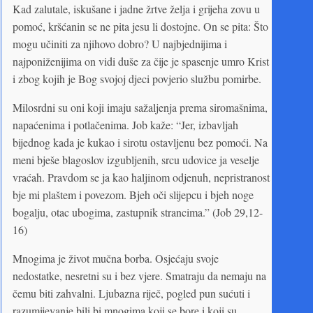
Kad zalutale, iskušane i jadne žrtve želja i grijeha zovu u
pomoć, kršćanin se ne pita jesu li dostojne. On se pita: Što
mogu učiniti za njihovo dobro? U najbjednijima i
najponiženijima on vidi duše za čije je spasenje umro Krist
i zbog kojih je Bog svojoj djeci povjerio službu pomirbe.
Milosrdni su oni koji imaju sažaljenja prema siromašnima,
napaćenima i potlačenima. Job kaže: “Jer, izbavljah
bijednog kada je kukao i sirotu ostavljenu bez pomoći. Na
meni bješe blagoslov izgubljenih, srcu udovice ja veselje
vraćah. Pravdom se ja kao haljinom odjenuh, nepristranost
bje mi plaštem i povezom. Bjeh oči slijepcu i bjeh noge
bogalju, otac ubogima, zastupnik strancima.” (Job 29,12-
16)
Mnogima je život mučna borba. Osjećaju svoje
nedostatke, nesretni su i bez vjere. Smatraju da nemaju na
čemu biti zahvalni. Ljubazna riječ, pogled pun sućuti i
razumijevanje bili bi mnogima koji se bore i koji su