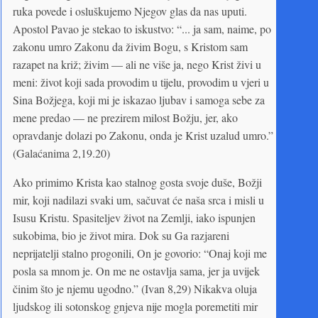
ruka povede i osluškujemo Njegov glas da nas uputi.
Apostol Pavao je stekao to iskustvo: “... ja sam, naime, po
zakonu umro Zakonu da živim Bogu, s Kristom sam
razapet na križ; živim — ali ne više ja, nego Krist živi u
meni: život koji sada provodim u tijelu, provodim u vjeri u
Sina Božjega, koji mi je iskazao ljubav i samoga sebe za
mene predao — ne prezirem milost Božju, jer, ako
opravdanje dolazi po Zakonu, onda je Krist uzalud umro.”
(Galaćanima 2,19.20)
Ako primimo Krista kao stalnog gosta svoje duše, Božji
mir, koji nadilazi svaki um, sačuvat će naša srca i misli u
Isusu Kristu. Spasiteljev život na Zemlji, iako ispunjen
sukobima, bio je život mira. Dok su Ga razjareni
neprijatelji stalno progonili, On je govorio: “Onaj koji me
posla sa mnom je. On me ne ostavlja sama, jer ja uvijek
činim što je njemu ugodno.” (Ivan 8,29) Nikakva oluja
ljudskog ili sotonskog gnjeva nije mogla poremetiti mir