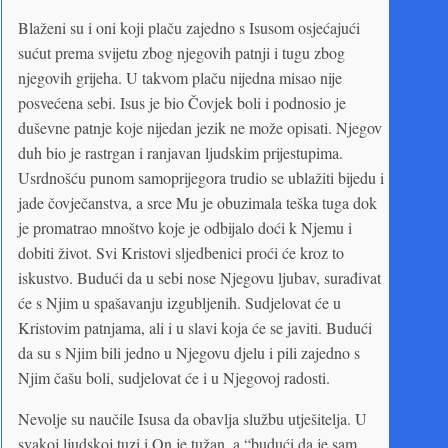
Blaženi su i oni koji plaču zajedno s Isusom osjećajući
sućut prema svijetu zbog njegovih patnji i tugu zbog
njegovih grijeha. U takvom plaču nijedna misao nije
posvećena sebi. Isus je bio Čovjek boli i podnosio je
duševne patnje koje nijedan jezik ne može opisati. Njegov
duh bio je rastrgan i ranjavan ljudskim prijestupima.
Usrdnošću punom samoprijegora trudio se ublažiti bijedu i
jade čovječanstva, a srce Mu je obuzimala teška tuga dok
je promatrao mnoštvo koje je odbijalo doći k Njemu i
dobiti život. Svi Kristovi sljedbenici proći će kroz to
iskustvo. Budući da u sebi nose Njegovu ljubav, surađivat
će s Njim u spašavanju izgubljenih. Sudjelovat će u
Kristovim patnjama, ali i u slavi koja će se javiti. Budući
da su s Njim bili jedno u Njegovu djelu i pili zajedno s
Njim čašu boli, sudjelovat će i u Njegovoj radosti.
Nevolje su naučile Isusa da obavlja službu utješitelja. U
svakoj ljudskoj tuzi i On je tužan, a “budući da je sam