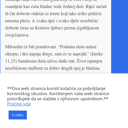
osamljeni kao čaša hladne vode žednoj duši. Riječ sućuti
ili čin dobrote olakšat će terete koji tako teško pritišću
umorna pleća. A svaka riječ i svako djelo nesebične
dobrote izraz su Kristove ljubavi prema izgubljenom
čovječanstvu.
Milosrdni će biti pomilovani. “Podašna duša nalazi
okrepu, i tko napaja druge, sam će se napojiti.” (Izreke
11,25) Samilosna duša uživa slatki mir. Život ispunjen
nesebičnom službom za dobro drugih njoj je blažena
nagrada. Sveti Duh koji prebiva u duši i utječe na život,
smekšat će tvrda srca i probuditi suosjećajnost i nježnost.
**Ova web stranica koristi kolačiće za poboljšanje
Ono što posijete, to ćete i žeti. “Blago onome koji misli na
korisničkog iskustva. Korištenjem naše web stranice
uboga i slaba: u dan nevolje Jahve će ga štititi i živa
potvrđujete da se slažete s njihovom upotrebom.**
sačuvati, sreću mu dati na zemlji, i neće ga predati na volju
Pročitaj više
dušmanima. Jahve će ga ukrijepiti na postelji boli, bolest
U redu
mu okrenuti u snagu.” (Psalam 41,2-4)