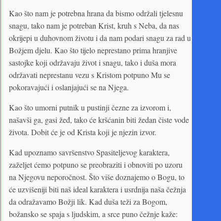
Kao što nam je potrebna hrana da bismo održali tjelesnu
snagu, tako nam je potreban Krist, kruh s Neba, da nas
okrijepi u duhovnom životu i da nam podari snagu za rad u
Božjem djelu. Kao što tijelo neprestano prima hranjive
sastojke koji održavaju život i snagu, tako i duša mora
održavati neprestanu vezu s Kristom potpuno Mu se
pokoravajući i oslanjajući se na Njega.
Kao što umorni putnik u pustinji čezne za izvorom i,
našavši ga, gasi žeđ, tako će kršćanin biti žedan čiste vode
života. Dobit će je od Krista koji je njezin izvor.
Kad upoznamo savršenstvo Spasiteljevog karaktera,
zaželjet ćemo potpuno se preobraziti i obnoviti po uzoru
na Njegovu neporočnost. Što više doznajemo o Bogu, to
će uzvišeniji biti naš ideal karaktera i usrdnija naša čežnja
da odražavamo Božji lik. Kad duša teži za Bogom,
božansko se spaja s ljudskim, a srce puno čežnje kaže: