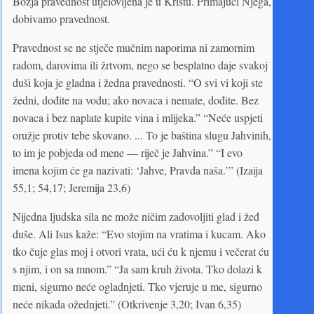
Božja pravednost utjelovljena je u Kristu. Primajući Njega,
dobivamo pravednost.
Pravednost se ne stječe mučnim naporima ni zamornim
radom, darovima ili žrtvom, nego se besplatno daje svakoj
duši koja je gladna i žedna pravednosti. “O svi vi koji ste
žedni, dođite na vodu; ako novaca i nemate, dođite. Bez
novaca i bez naplate kupite vina i mlijeka.” “Neće uspjeti
oružje protiv tebe skovano. ... To je baština slugu Jahvinih,
to im je pobjeda od mene — riječ je Jahvina.” “I evo
imena kojim će ga nazivati: ‘Jahve, Pravda naša.’” (Izaija
55,1; 54,17; Jeremija 23,6)
Nijedna ljudska sila ne može ničim zadovoljiti glad i žeđ
duše. Ali Isus kaže: “Evo stojim na vratima i kucam. Ako
tko čuje glas moj i otvori vrata, ući ću k njemu i večerat ću
s njim, i on sa mnom.” “Ja sam kruh života. Tko dolazi k
meni, sigurno neće ogladnjeti. Tko vjeruje u me, sigurno
neće nikada ožednjeti.” (Otkrivenje 3,20; Ivan 6,35)