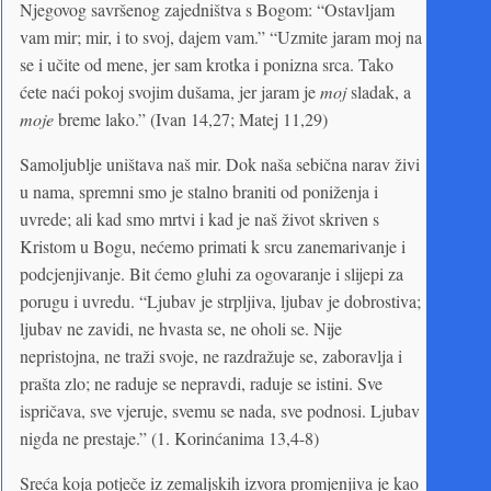
Njegovog savršenog zajedništva s Bogom: “Ostavljam
vam mir; mir, i to svoj, dajem vam.” “Uzmite jaram moj na
se i učite od mene, jer sam krotka i ponizna srca. Tako
ćete naći pokoj svojim dušama, jer jaram je
moj
sladak, a
moje
breme lako.” (Ivan 14,27; Matej 11,29)
Samoljublje uništava naš mir. Dok naša sebična narav živi
u nama, spremni smo je stalno braniti od poniženja i
uvrede; ali kad smo mrtvi i kad je naš život skriven s
Kristom u Bogu, nećemo primati k srcu zanemarivanje i
podcjenjivanje. Bit ćemo gluhi za ogovaranje i slijepi za
porugu i uvredu. “Ljubav je strpljiva, ljubav je dobrostiva;
ljubav ne zavidi, ne hvasta se, ne oholi se. Nije
nepristojna, ne traži svoje, ne razdražuje se, zaboravlja i
prašta zlo; ne raduje se nepravdi, raduje se istini. Sve
ispričava, sve vjeruje, svemu se nada, sve podnosi. Ljubav
nigda ne prestaje.” (1. Korinćanima 13,4-8)
Sreća koja potječe iz zemaljskih izvora promjenjiva je kao