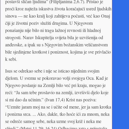
postavši sličan ljudima” (Filipljanima 2,6.7). Pristao je
proći kroz najteža iskustva života koračajući usred ljudskih
sinova — ne kao kralj koji zahtijeva počasti, već kao Onaj
čiji je životni poziv služiti drugima. U Njegovom
ponašanju nije bilo ni traga lažnoj revnosti ili hladnoj
strogosti. Narav Iskupitelja svijeta bila je uzvišenija od
anđeoske, a ipak su s Njegovim božanskim veličanstvom
bile sjedinjene krotkost i poniznost, kojima je sve privlačio
k sebi.
Isus se odrekao sebe i nije se isticao nijednim svojim
djelom. U svemu se pokoravao volji svojega Oca. Kad je
Njegovo poslanje na Zemlji bilo već pri kraju, mogao je
reći: “Ja sam tebe proslavio na zemlji, izvršivši djelo koje
si mi dao da učinim.” (Ivan 17,4) Krist nas poziva:
“Uzmite jaram moj na se i učite od mene, jer ja sam krotka
i ponizna srca. ... Ako, dakle, tko hoće ići za mnom, neka
se odreče samog sebe, neka uzme svoj križ i neka me
slijedi.” (Matej 11,29; 16,24) Odbacimo zato s prijestolja