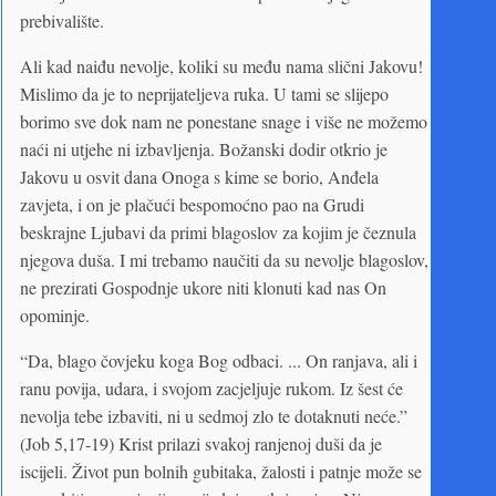
prebivalište.
Ali kad naiđu nevolje, koliki su među nama slični Jakovu!
Mislimo da je to neprijateljeva ruka. U tami se slijepo
borimo sve dok nam ne ponestane snage i više ne možemo
naći ni utjehe ni izbavljenja. Božanski dodir otkrio je
Jakovu u osvit dana Onoga s kime se borio, Anđela
zavjeta, i on je plačući bespomoćno pao na Grudi
beskrajne Ljubavi da primi blagoslov za kojim je čeznula
njegova duša. I mi trebamo naučiti da su nevolje blagoslov,
ne prezirati Gospodnje ukore niti klonuti kad nas On
opominje.
“Da, blago čovjeku koga Bog odbaci. ... On ranjava, ali i
ranu povija, udara, i svojom zacjeljuje rukom. Iz šest će
nevolja tebe izbaviti, ni u sedmoj zlo te dotaknuti neće.”
(Job 5,17-19) Krist prilazi svakoj ranjenoj duši da je
iscijeli. Život pun bolnih gubitaka, žalosti i patnje može se