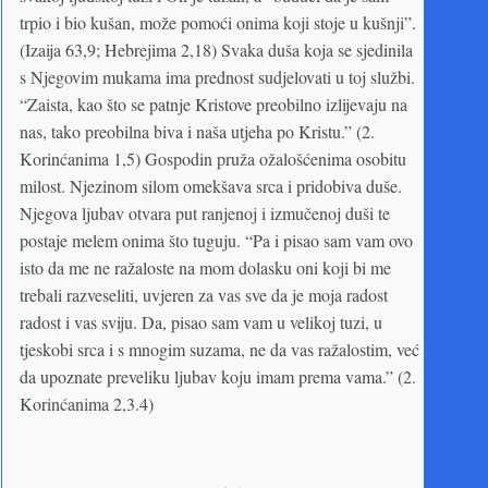
trpio i bio kušan, može pomoći onima koji stoje u kušnji”.
(Izaija 63,9; Hebrejima 2,18) Svaka duša koja se sjedinila
s Njegovim mukama ima prednost sudjelovati u toj službi.
“Zaista, kao što se patnje Kristove preobilno izlijevaju na
nas, tako preobilna biva i naša utjeha po Kristu.” (2.
Korinćanima 1,5) Gospodin pruža ožalošćenima osobitu
milost. Njezinom silom omekšava srca i pridobiva duše.
Njegova ljubav otvara put ranjenoj i izmučenoj duši te
postaje melem onima što tuguju. “Pa i pisao sam vam ovo
isto da me ne ražaloste na mom dolasku oni koji bi me
trebali razveseliti, uvjeren za vas sve da je moja radost
radost i vas sviju. Da, pisao sam vam u velikoj tuzi, u
tjeskobi srca i s mnogim suzama, ne da vas ražalostim, već
da upoznate preveliku ljubav koju imam prema vama.” (2.
Korinćanima 2,3.4)