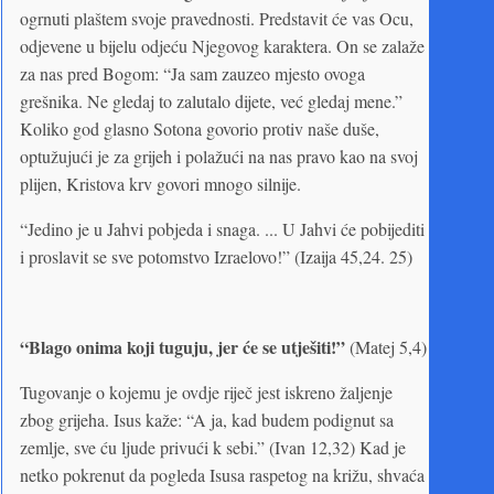
ogrnuti plaštem svoje pravednosti. Predstavit će vas Ocu,
odjevene u bijelu odjeću Njegovog karaktera. On se zalaže
za nas pred Bogom: “Ja sam zauzeo mjesto ovoga
grešnika. Ne gledaj to zalutalo dijete, već gledaj mene.”
Koliko god glasno Sotona govorio protiv naše duše,
optužujući je za grijeh i polažući na nas pravo kao na svoj
plijen, Kristova krv govori mnogo silnije.
“Jedino je u Jahvi pobjeda i snaga. ... U Jahvi će pobijediti
i proslavit se sve potomstvo Izraelovo!” (Izaija 45,24. 25)
“Blago onima koji tuguju, jer će se utješiti!”
(Matej 5,4)
Tugovanje o kojemu je ovdje riječ jest iskreno žaljenje
zbog grijeha. Isus kaže: “A ja, kad budem podignut sa
zemlje, sve ću ljude privući k sebi.” (Ivan 12,32) Kad je
netko pokrenut da pogleda Isusa raspetog na križu, shvaća