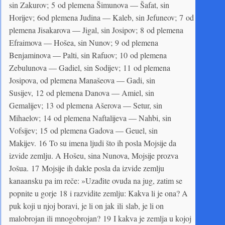
sin Zakurov; 5 od plemena Šimunova — Šafat, sin
Horijev; 6od plemena Judina — Kaleb, sin Jefuneov; 7 od
plemena Jisakarova — Jigal, sin Josipov; 8 od plemena
Efraimova — Hošea, sin Nunov; 9 od plemena
Benjaminova — Palti, sin Rafuov; 10 od plemena
Zebulunova — Gadiel, sin Sodijev; 11 od plemena
Josipova, od plemena Manašeova — Gadi, sin
Susijev, 12 od plemena Danova — Amiel, sin
Gemalijev; 13 od plemena Ašerova — Setur, sin
Mihaelov; 14 od plemena Naftalijeva — Nahbi, sin
Vofsijev; 15 od plemena Gadova — Geuel, sin
Makijev. 16 To su imena ljudi što ih posla Mojsije da
izvide zemlju. A Hošeu, sina Nunova, Mojsije prozva
Jošua. 17 Mojsije ih dakle posla da izvide zemlju
kanaansku pa im reče: »Uzađite ovuda na jug, zatim se
popnite u gorje 18 i razvidite zemlju: Kakva li je ona? A
puk koji u njoj boravi, je li on jak ili slab, je li on
malobrojan ili mnogobrojan? 19 I kakva je zemlja u kojoj