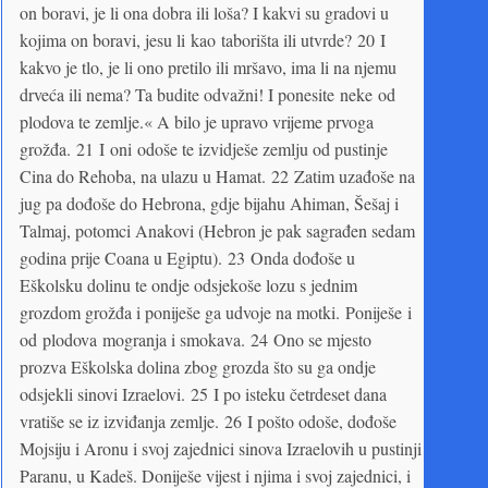
on boravi, je li ona dobra ili loša? I kakvi su gradovi u
kojima on boravi, jesu li kao taborišta ili utvrde? 20 I
kakvo je tlo, je li ono pretilo ili mršavo, ima li na njemu
drveća ili nema? Ta budite odvažni! I ponesite neke od
plodova te zemlje.« A bilo je upravo vrijeme prvoga
grožđa. 21 I oni odoše te izvidješe zemlju od pustinje
Cina do Rehoba, na ulazu u Hamat. 22 Zatim uzađoše na
jug pa dođoše do Hebrona, gdje bijahu Ahiman, Šešaj i
Talmaj, potomci Anakovi (Hebron je pak sagrađen sedam
godina prije Coana u Egiptu). 23 Onda dođoše u
Eškolsku dolinu te ondje odsjekoše lozu s jednim
grozdom grožđa i poniješe ga udvoje na motki. Poniješe i
od plodova mogranja i smokava. 24 Ono se mjesto
prozva Eškolska dolina zbog grozda što su ga ondje
odsjekli sinovi Izraelovi. 25 I po isteku četrdeset dana
vratiše se iz izviđanja zemlje. 26 I pošto odoše, dođoše
Mojsiju i Aronu i svoj zajednici sinova Izraelovih u pustinji
Paranu, u Kadeš. Doniješe vijest i njima i svoj zajednici, i