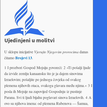
Ujedinjeni u molitvi
U sklopu inicijative
Vjerujte Njegovim prorocima
danas
Brojevi 13
čitamo
.
1 I prozbori Gospod Mojsiju govoreći: 2 »Ti pošalji ljude
da izvide zemlju kanaansku što je ja dajem sinovima
Izraelovim; pošaljite po jednoga čovjeka od svakog
plemena njihovih otaca, svakoga glavara među njima.« 3 I
posla ih Mojsije na zapovijed Gospodnju iz pustinje
Parana. Svi ti ljudi bijahu poglavari sinova Izraelovih. 4 A
ovo su njihova imena: od plemena Rubenova — Šamua,