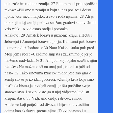
pokazaše im rod one zemlje. 27 Potom mu ispripovjediše i
rekoše: »Išli smo u zemlju u koju si nas poslao; i doista
njome teče med i mlijeko, a evo i roda njezina. 28 Ali je
puk koji u toj zemlji prebiva snažan; gradovi su utvrđeni i
vrlo veliki. A vidjesmo ondje i potomke
Anakove. 29 Amalek boravi u južnome kraju, a Hetiti i
Jebusejci i Amorejci borave u gorju. Kanaanci pak borave
uz more i duž Jordana.« 30 Nato Kaleb ušutka puk pred
Mojsijem i reče: »Uzađimo smjesta i zauzmimo je jer je
možemo nadvladati!« 31 Ali ljudi koji bijahu uzašli s njim
rekoše: »Ne možemo ići na onaj puk, ta oni su jači od
nas!« 32 Tako sinovima Izraelovim doniješe zao glas o
zemlji što su je izviđali govoreći: »Zemlja kroz koju smo
prošli da bismo je izvidjeli zemlja je što proždire svoje
stanovništvo. I sav puk što ga u njoj vidjesmo ljudi su
krupna stasa. 33 Vidjesmo ondje i divove, sinove
Anakove koji potječu od divova; i bijasmo u vlastitim
očima kao skakavci prema njima. Takvi bijasmo i u