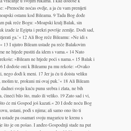
za vračanje u svojim rukama. I kad dođoše k
: »Prenoćite noćas ovdje, a ja ću vam prenijeti
 moapski ostanu kod Bileama. 9 Tada Bog dođe
eam pak reče Bogu: »Moapski kralj Balak, sin
k izađe iz Egipta i prekri površje zemlje. Dođi sad,
tjerati ga.’« 12 Ali Bog reče Bileamu: »Ne idi s
n.« 13 I ujutro Bileam ustade pa reče Balakovim
me ne htjede pustiti da idem s vama.« 14 Nato
ekoše: »Bileam ne htjede poći s nama.« 15 Balak i
. 16 I dođoše oni k Bileamu pa mu rekoše: »Ovako
, nego dođi k meni. 17 Jer ja ću ti doista veliku
đi, molim te, prokuni mi ovaj puk.’« 18 Ali Bileam
adnei svoju kuću punu srebra i zlata, ne bih
ineći bilo što, malo ili veliko. 19 Zato sad i vi,
 što će mi Gospod još kazati.« 20 I dođe noću Bog
vu, ustani, pođi s njima; ali samo ono što ti
m ustade pa osamari svoju magaricu te krenu s
 što je on pošao. I anđeo Gospodnji stade na put