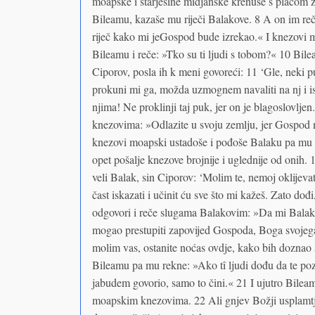
moapske i starješine midjanske krenuše s plaćom 
Bileamu, kazaše mu riječi Balakove. 8 A on im reče
riječ kako mi jeGospod bude izrekao.« I knezovi
Bileamu i reče: »Tko su ti ljudi s tobom?« 10 Bil
Ciporov, posla ih k meni govoreći: 11 ‘Gle, neki pu
prokuni mi ga, možda uzmognem navaliti na nj i is
njima! Ne proklinji taj puk, jer on je blagoslovlje
knezovima: »Odlazite u svoju zemlju, jer Gospod 
knezovi moapski ustadoše i pođoše Balaku pa mu r
opet pošalje knezove brojnije i uglednije od onih
veli Balak, sin Ciporov: ‘Molim te, nemoj oklijevati
čast iskazati i učinit ću sve što mi kažeš. Zato do
odgovori i reče slugama Balakovim: »Da mi Balak d
mogao prestupiti zapovijed Gospoda, Boga svojega, č
molim vas, ostanite noćas ovdje, kako bih doznao
Bileamu pa mu rekne: »Ako tî ljudi dođu da te pozo
jabudem govorio, samo to čini.« 21 I ujutro Bilea
moapskim knezovima. 22 Ali gnjev Božji usplamtje