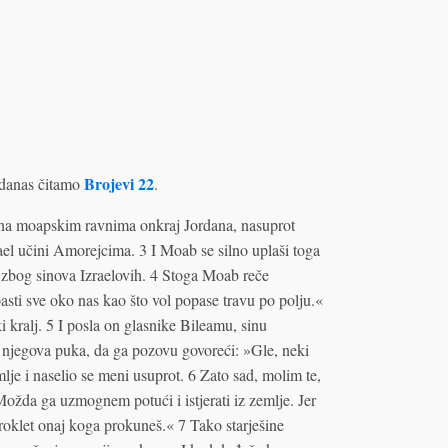
Brojevi 22
danas čitamo
.
e na moapskim ravnima onkraj Jordana, nasuprot
rael učini Amorejcima. 3 I Moab se silno uplaši toga
h zbog sinova Izraelovih. 4 Stoga Moab reče
sti sve oko nas kao što vol popase travu po polju.«
 kralj. 5 I posla on glasnike Bileamu, sinu
va njegova puka, da ga pozovu govoreći: »Gle, neki
mlje i naselio se meni usuprot. 6 Zato sad, molim te,
Možda ga uzmognem potući i istjerati iz zemlje. Jer
roklet onaj koga prokuneš.« 7 Tako starješine