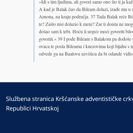
»Idi s tim ljudima, ali govori samo ono što ti ja
A kad je Balak čuo da Bileam dolazi, izađe mu u s
Arnona, na kraju područja. 37 Tada Balak reče Bi
te? Zašto nisi dolazio k meni? Zar ti doista ne m
došao sam k tebi. Hoću li uopće moći govoriti bilo
govoriti.« 39 I pođe Bileam s Balakom pa dođoše 
ovaca te posla Bileamu i knezovima koji bijahu s n
odvede ga na Baalovu uzvišicu da bi odande vidio 
Službena stranica Kršćanske adventističke crk
Republici Hrvatskoj