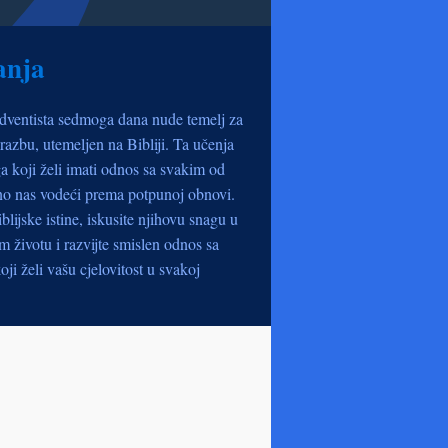
anja
dventista sedmoga dana nude temelj za
razbu, utemeljen na Bibliji. Ta učenja
a koji želi imati odnos sa svakim od
no nas vodeći prema potpunoj obnovi.
iblijske istine, iskusite njihovu snagu u
životu i razvijte smislen odnos sa
oji želi vašu cjelovitost u svakoj