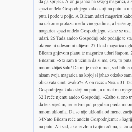
da ga spriječi. A on je jahao na svojoj magarici,
spazi anđela Gospodnjega kako stoji na putu, a u 
puta i pođe u polje. A Bileam udari magaricu kako
na uskome prolazu među vinogradima, a bijaše ogra
magarica spazi anđela Gospodnjega, stisne se uza z
udari. 26 Tada anđeo Gospodnji ode podalje te stan
okrene ni udesno ni ulijevo. 27 I kad magarica u
Bileam gnjevom planu te magaricu udari štapom. 2
Bileamu: »Što sam ti učinila da si me, evo, tri pu
mnom zbijaš šalu! Da mi je mač u ruci, sad bih te
nisam tvoja magarica na kojoj si jahao otkako sam 
običavala činiti ovako?« A on reče: »Nisi.« 31 Ta
Gospodnjega kako stoji na putu, a u ruci mu njegov
32 I reče njemu anđeo Gospodnji: »Zašto si ono tr
da te spriječim, jer je tvoj put poguban preda mno
mnom uklonila. Da se nije uklonila od mene, zacije
34Nato Bileam reče anđelu Gospodnjemu: »Sagriješ
na putu. Ali sad, ako je zlo u tvojim očima, ja ću