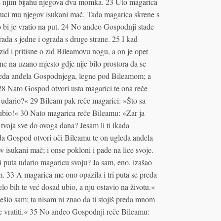
 a s njim bijahu njegova dva momka. 23 Uto magarica
ruci mu njegov isukani mač. Tada magarica skrene s
 bi je vratio na put. 24 No anđeo Gospodnji stade
da s jedne i ograda s druge strane. 25 I kad
id i pritisne o zid Bileamovu nogu, a on je opet
e na uzano mjesto gdje nije bilo prostora da se
gleda anđela Go­spodnjega, legne pod Bileamom; a
8 Nato Gospod otvori usta magarici te ona reče
ta udario?« 29 Bileam pak reče magarici: »Što sa
 ubio!« 30 Nato magarica reče Bileamu: »Zar ja
tvoja sve do ovoga dana? Jesam li ti ikada
da Gospod otvori oči Bileamu te on ugleda anđela
 isukani mač; i onse pokloni i pade na lice svoje.
i puta udario magaricu svoju? Ja sam, eno, izašao
m. 33 A magarica me ono opazila i tri puta se preda
lo bih te već dosad ubio, a nju ostavio na životu.«
io sam; ta nisam ni znao da ti stojiš preda mnom
 se vratiti.« 35 No anđeo Gospodnji reče Bileamu: