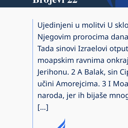
Ujedinjeni u molitvi U sklo
Njegovim prorocima danas
Tada sinovi Izraelovi otpu
moapskim ravnima onkraj
Jerihonu. 2 A Balak, sin Ci
učini Amorejcima. 3 I Moa
naroda, jer ih bijaše mno
[…]