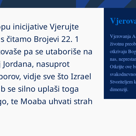
Vjerov
pu inicijative Vjerujte
Vjerovanja A
 čitamo Brojevi 22. 1
životnu preob
tovaše pa se utaboriše na
otkrivaju Bog
nas, nepresta
 Jordana, nasuprot
Otkrijte ove b
porov, vidje sve što Izrael
svakodnevnom 
Stvoriteljem k
b se silno uplaši toga
dimenziji.
go, te Moaba uhvati strah