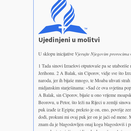
Ujedinjeni u molitvi
U sklopu inicijative
Vjerujte Njegovim prorocima
1 Tada sinovi Izraelovi otputovaše pa se utaboriš
Jerihonu. 2 A Balak, sin Ciporov, vidje sve što Iz
naroda, jer ih bijaše mnogo, te Moaba uhvati stra
midjanskim starješinama: »Sad će ova svjetina popa
A Balak, sin Ciporov, bijaše u ono vrijeme moapski
Beorovu, u Petor, što leži na Rijeci u zemlji sino
puk izađe iz Egipta; prekrio je on, eno, površje ze
dođi, prokuni mi ovaj puk jer on je jači od mene. 
znam da je blagoslovljen onaj koga blagosloviš i p