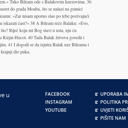
 kažem.« Tako Bileam ode s Balakovim knezovima. 36
usret do grada Moaba, što se nalazi na granici
leamu: »Zar nisam uporno slao po tebe pozivajući
ogu iskazati čast?« 38 A Bileam reče Balaku: »Evo,
 što? Riječ koju mi Bog stavi u usta, nju ću
u Kirjat-Hucot. 40 Tada Balak žrtvova govedâ i
jim. 41 I dogodi se da izjutra Balak uze Bileama i
krajnji dio puka.
FACEBOOK
UPORABA IM
ve u
INSTAGRAM
POLITIKA P
YOUTUBE
UVJETI KORI
PIŠITE NAM