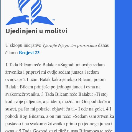
Ujedinjeni u molitvi
U sklopu inicijative
Vjerujte Njegovim prorocima
danas
Brojevi 23
čitamo
.
1 Tada Bileam reče Balaku: »Sagradi mi ovdje sedam
žrtvenika i pripravi mi ovdje sedam junaca i sedam
ovnova.« 2 I učini Balak kako je rekao Bileam; potom
Balak i Bileam priniješe po jednoga junca i ovna na
svakomežrtveniku. 3 Tada Bileam reče Balaku: »Ti stoj
kod svoje paljenice, a ja idem; možda mi Gospod dođe u
susret, pa što mi pokaže, objavit ću ti.« I ode na golet. 4 I
pohodi Bog Bileama, a on mu reče: »Sedam sam žrtvenika
postavio i na svakome žrtveniku prinio po jednoga junca i
ovna.« 5 Tada Gospod stavi riječ u usta Bileamova te reče: