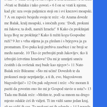
»Vrati se Balaku i tako govori.« 6 I on se vrati k njemu,
kad gle: uza svoju paljenicu stoji on i svi knezovi moapski.
7 A on započe besjedu svoju te reče: »Iz Arama dovede
me Balak, kralj moapski, s istočnih gora: ‘Dođi, prokuni
mi Jakova; ta dođi, naruži Izraela!’ 8 Kako ću proklinjati
koga Bog ne proklinje? Kako li ružiti koga Gospodne
ruži? 9 Jer s vrha stijena ja ga gledam i s brjegova ja ga
promatram. Evo puka koji prebiva zasebice i ne broji se
među narode. 10 Tko će prebrojiti prah Jakovljev, tko li
izbrojiti četvrtinu Izraelovu? Da mi je umrijeti smrću
čestitih i da svršetak moj bude kao njegov!« 11 Nato
Balak reče Bileamu: »Što mi učini! Dovedoh te da
prokuneš moje neprijatelje, a ti ih, evo, blagoslovom
blagoslivljaš!« 12 On pak odgovori i reče: »Ne moram li
paziti da govorim ono što mi je Gospod stavio u usta?« 13
Tada mu Balak reče: »Molim te, pođi sa mnom na drugo
mjesto odakle ćeš ih vidjeti. Ti im vidiš samo jedan kraj,
ali ne vidiš ih sve. Ta prokuni mi ih odande.« 14 I povede