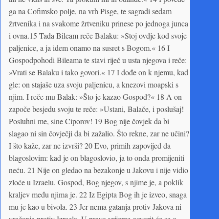
ga na Cofimsko polje, na vrh Pisge, te sagradi sedam
žrtvenika i na svakome žrtveniku prinese po jednoga junca
i ovna.15 Tada Bileam reče Balaku: »Stoj ovdje kod svoje
paljenice, a ja idem onamo na susret s Bogom.« 16 I
Gospodpohodi Bileama te stavi riječ u usta njegova i reče:
»Vrati se Balaku i tako govori.« 17 I dođe on k njemu, kad
gle: on stajaše uza svoju paljenicu, a knezovi moapski s
njim. I reče mu Balak: »Što je kazao Gospod?« 18 A on
započe besjedu svoju te reče: »Ustani, Balače, i poslušaj!
Posluhni me, sine Ciporov! 19 Bog nije čovjek da bi
slagao ni sin čovječji da bi zažalio. Što rekne, zar ne učini?
I što kaže, zar ne izvrši? 20 Evo, primih zapovijed da
blagoslovim: kad je on blagoslovio, ja to onda pro­mijeniti
neću. 21 Nije on gledao na bezakonje u Jakovu i nije vidio
zloće u Izraelu. Gospod, Bog njegov, s njime je, a poklik
kraljev među njima je. 22 Iz Egipta Bog ih je izveo, snaga
mu je kao u bivola. 23 Jer nema gatanja protiv Jakova ni
vračanja protiv Izraela. U pravo vrijeme govorit će se o