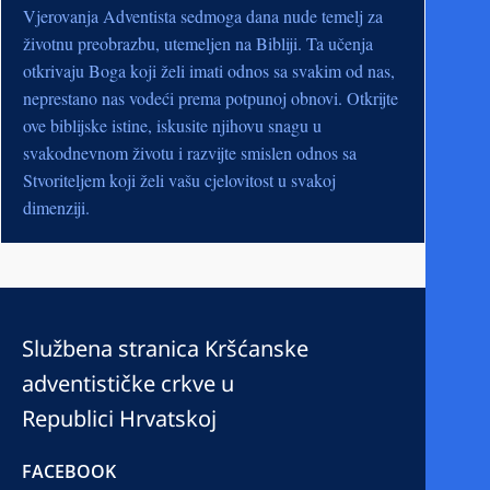
Vjerovanja Adventista sedmoga dana nude temelj za
životnu preobrazbu, utemeljen na Bibliji. Ta učenja
otkrivaju Boga koji želi imati odnos sa svakim od nas,
neprestano nas vodeći prema potpunoj obnovi. Otkrijte
ove biblijske istine, iskusite njihovu snagu u
svakodnevnom životu i razvijte smislen odnos sa
Stvoriteljem koji želi vašu cjelovitost u svakoj
dimenziji.
Službena stranica Kršćanske
adventističke crkve u
Republici Hrvatskoj
FACEBOOK