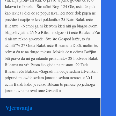
Jakovu i o Izraelu: ‘Što učini Bog!’ 24 Gle, ustat će puk
kao lavica i dići će se poput lava; leći neće dok plijen ne
proždre i napije se krvi poklanih.« 25 Nato Balak reče
Bileamu: »Nemoj ga ni kletvom kleti niti ga blagoslovom
blagoslivljati.« 26 No Bileam odgovori i reče Balaku: »Zar
ti nisam rekao govoreći: ‘Sve što Gospod kaže, to ću
učiniti’?« 27 Onda Balak reče Bileamu: »Dođi, molim te,
odvest ću te na drugo mjesto. Možda će u očima Božjim
biti pravo da mi ga odande prokuneš.« 28 I odvede Balak
Bileama na vrh Peora što gleda na pustaru. 29 Tada
Bileam reče Balaku: »Sagradi mi ovdje sedam žrtvenika i
pripravi mi ovdje sedam junaca i sedam ovnova.« 30 I
učini Balak kako je rekao Bileam te prinese po jednoga
junca i ovna na svakome žrtveniku.
Vjerovanja