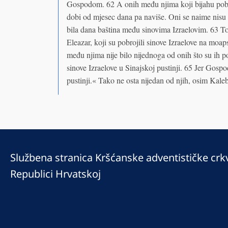
Gospodom. 62 A onih među njima koji bijahu pobroj
dobi od mjesec dana pa naviše. Oni se naime nisu 
bila dana baština među sinovima Izraelovim. 63 To s
Eleazar, koji su pobrojili sinove Izraelove na mo
među njima nije bilo nijednoga od onih što su ih po
sinove Izraelove u Sinajskoj pustinji. 65 Jer Gospo
pustinji.« Tako ne osta nijedan od njih, osim Kale
Službena stranica Kršćanske adventističke crk
Republici Hrvatskoj