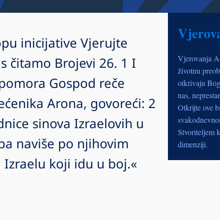
Vjerov
pu inicijative Vjerujte
Vjerovanja A
čitamo Brojevi 26. 1 I
životnu preob
 pomora Gospod reče
otkrivaju Bog
nas, nepresta
većenika Arona, govoreći: 2
Otkrijte ove b
dnice sinova Izraelovih u
svakodnevnom 
Stvoriteljem k
pa naviše po njihovim
dimenziji.
zraelu koji idu u boj.«