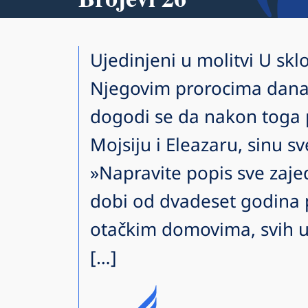
Ujedinjeni u molitvi U sklo
Njegovim prorocima danas 
dogodi se da nakon toga
Mojsiju i Eleazaru, sinu s
»Napravite popis sve zaje
dobi od dvadeset godina 
otačkim domovima, svih u I
[…]