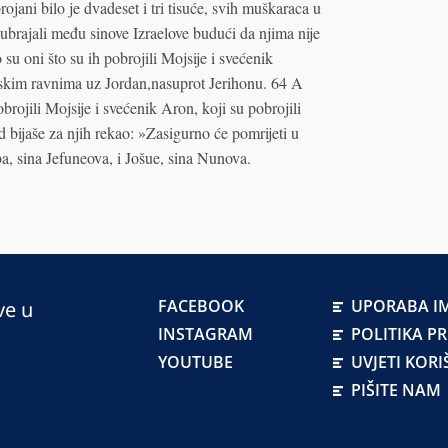
ani bilo je dvadeset i tri tisuće, svih muškaraca u
ubrajali među sinove Izraelove budući da njima nije
u oni što su ih pobrojili Mojsije i svećenik
apskim ravnima uz Jordan,nasuprot Jerihonu. 64 A
brojili Mojsije i svećenik Aron, koji su pobrojili
d bijaše za njih rekao: »Zasigurno će pomrijeti u
ba, sina Jefuneova, i Jošue, sina Nunova.
FACEBOOK
UPORABA IM
ve u
INSTAGRAM
POLITIKA P
YOUTUBE
UVJETI KORI
PIŠITE NAM