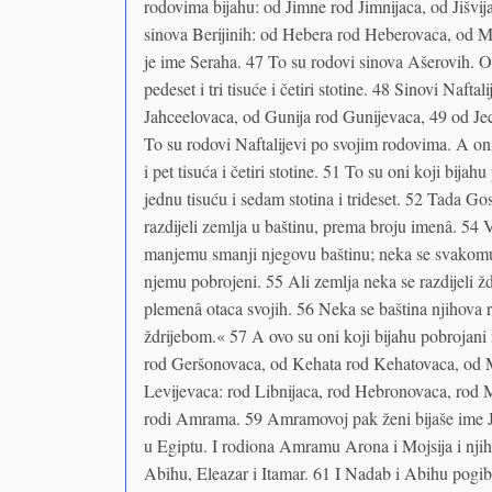
rodovima bijahu: od Jimne rod Jimnijaca, od Jišvija
sinova Berijinih: od Hebera rod Heberovaca, od M
je ime Seraha. 47 To su rodovi sinova Ašerovih. O
pedeset i tri tisuće i četiri stotine. 48 Sinovi Naft
Jahceelovaca, od Gunija rod Gunijevaca, 49 od Je
To su rodovi Naftalijevi po svojim rodovima. A oni
i pet tisuća i četiri stotine. 51 To su oni koji bija
jednu tisuću i sedam stotina i trideset. 52 Tada G
razdijeli zemlja u baštinu, prema broju imenâ. 54
manjemu smanji njegovu baštinu; neka se svakomu
njemu pobrojeni. 55 Ali zemlja neka se razdijeli 
plemenâ otaca svojih. 56 Neka se baština njihova r
ždrijebom.« 57 A ovo su oni koji bijahu pobrojan
rod Geršonovaca, od Kehata rod Kehatovaca, od M
Levijevaca: rod Libnijaca, rod Hebronovaca, rod 
rodi Amrama. 59 Amramovoj pak ženi bijaše ime Jok
u Egiptu. I rodiona Amramu Arona i Mojsija i nji
Abihu, Eleazar i Itamar. 61 I Nadab i Abihu pogibo