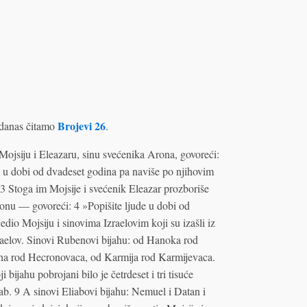
Brojevi 26
danas čitamo
.
ojsiju i Eleazaru, sinu svećenika Arona, govoreći:
h u dobi od dvadeset godina pa naviše po njihovim
 3 Stoga im Mojsije i svećenik Eleazar prozboriše
nu — govoreći: 4 »Popišite ljude u dobi od
io Mojsiju i sinovima Izraelovim koji su izašli iz
raelov. Sinovi Rubenovi bijahu: od Hanoka rod
na rod Hecronovaca, od Karmija rod Karmijevaca.
ijahu pobrojani bilo je četrdeset i tri tisuće
liab. 9 A sinovi Eliabovi bijahu: Nemuel i Datan i