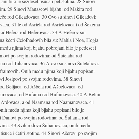
i bilo je šezdeset tisuća i pet stotina. 28 Sinovi
aim. 29 Sinovi Manašeovi bijahu: od Makira rod
eče rod Gileadovaca. 30 Ovo su sinovi Gileadovi:
vaca, 31 te od Asriela rod Asrielovaca i od Šekema
 odHefera rod Heferovaca. 33 A Heferov sin
na kćeri Celofhadovih bila su: Mahla i Noa, Hogla,
eđu njima koji bijahu pobrojani bilo je pedeset i
aimovi po svojim rodovima: od Šutelaha rod
na rod Tahanovaca. 36 A ovo su sinovi Šutelahovi:
fraimovih. Onih među njima koji bijahu popisani
sinovi Josipovi po svojim rodovima. 38 Sinovi
od Belijaca, od Ašbela rod Ašbelovaca, od
amovaca, od Hufama rod Hufamovaca. 40 A Belini
od Ardovaca, a od Naamana rod Naamanovaca. 41
ih među njima koji bijahu popisani bilo je
inovi Danovi po svojim rodovima: od Šuhama rod
ovima. 43 Svih rodova Šuhamovaca, onih među
i tisuće i četiri stotine. 44 Sinovi Ašerovi po svojim