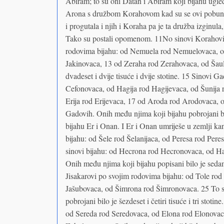
Abiram; to su oni Datan i Abiram koji bijahu ugledn
Arona s družbom Korahovom kad su se ovi pobunili
i progutala i njih i Koraha pa je ta družba izginula,
Tako su postali opomenom. 11No sinovi Korahovi 
rodovima bijahu: od Nemuela rod Nemuelovaca, o
Jakinovaca, 13 od Zeraha rod Zerahovaca, od Šau
dvadeset i dvije tisuće i dvije stotine. 15 Sinovi
Cefonovaca, od Hagija rod Hagijevaca, od Šunija 
Erija rod Erijevaca, 17 od Aroda rod Arodovaca, od
Gadovih. Onih među njima koji bijahu pobrojani bilo
bijahu Er i Onan. I Er i Onan umriješe u zemlji k
bijahu: od Šele rod Šelanijaca, od Peresa rod Per
sinovi bijahu: od Hecrona rod Hecronovaca, od H
Onih među njima koji bijahu popisani bilo je sedamd
Jisakarovi po svojim rodovima bijahu: od Tole rod
Jašubovaca, od Šimrona rod Šimronovaca. 25 To su
pobrojani bilo je šezdeset i četiri tisuće i tri sto
od Sereda rod Seredovaca, od Elona rod Elonovaca