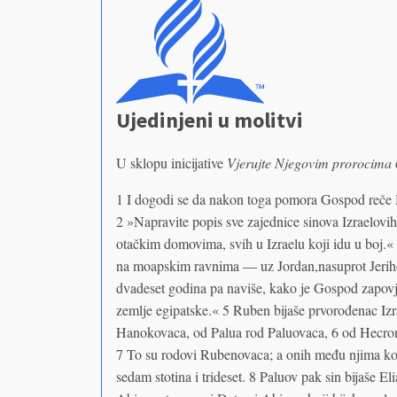
Ujedinjeni u molitvi
U sklopu inicijative
Vjerujte Njegovim prorocima
1 I dogodi se da nakon toga pomora Gospod reče M
2 »Napravite popis sve zajednice sinova Izraelovi
otačkim domovima, svih u Izraelu koji idu u boj.«
na moapskim ravnima — uz Jordan,nasuprot Jeriho
dvadeset godina pa naviše, kako je Gospod zapovjed
zemlje egipatske.« 5 Ruben bijaše prvorođenac Iz
Hanokovaca, od Palua rod Paluovaca, 6 od Hecro
7 To su rodovi Rubenovaca; a onih među njima koji b
sedam stotina i trideset. 8 Paluov pak sin bijaše E