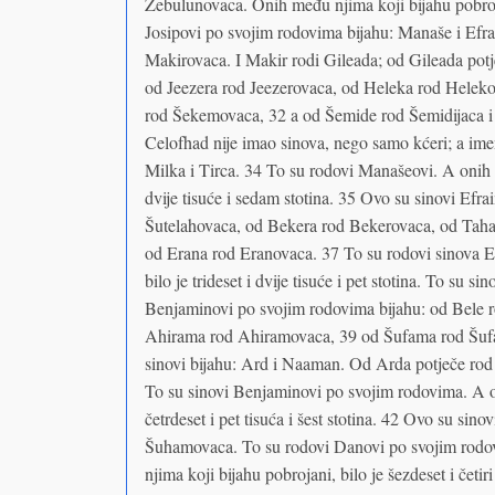
Zebulunovaca. Onih među njima koji bijahu pobrojan
Josipovi po svojim rodovima bijahu: Manaše i Efr
Makirovaca. I Makir rodi Gileada; od Gileada potj
od Jeezera rod Jeezerovaca, od Heleka rod Heleko
rod Šekemovaca, 32 a od Šemide rod Šemidijaca i
Celofhad nije imao sinova, nego samo kćeri; a ime
Milka i Tirca. 34 To su rodovi Manašeovi. A onih m
dvije tisuće i sedam stotina. 35 Ovo su sinovi Efr
Šutelahovaca, od Bekera rod Bekerovaca, od Taha
od Erana rod Eranovaca. 37 To su rodovi sinova E
bilo je trideset i dvije tisuće i pet stotina. To su 
Benjaminovi po svojim rodovima bijahu: od Bele r
Ahirama rod Ahiramovaca, 39 od Šufama rod Šuf
sinovi bijahu: Ard i Naaman. Od Arda potječe r
To su sinovi Benjaminovi po svojim rodovima. A on
četrdeset i pet tisuća i šest stotina. 42 Ovo su s
Šuhamovaca. To su rodovi Danovi po svojim rod
njima koji bijahu pobrojani, bilo je šezdeset i četir