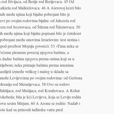
 rod Jišvijaca, od Berije rod Berijevaca. 45 Od
alkiela rod Malkielovaca. 46 A Ašerovoj kćeri bilo
nih među njima koji bijahu pobrojani bilo je
alijevi po svojim rodovima bijahu: od Jahceela rod
cera rod Jecerovaca, od Šilema rod Šilemovaca. 50
h među njima koji bijahu popisani bilo je četrdeset
hu pobrojani među sinovima Izraelovim: šest stotina i
ospod prozbori Mojsiju govoreći: 53 »Tima neka se
 Većemu plemenu povećaj njegovu baštinu, a
 dadne baština njegova prema onima koji su u
ždrijebom; neka primaju baštinu prema imenima
azdijeli između velikog i malog u skladu sa
i među Levijevcima po svojim rodovima: od Geršona
erarija rod Merarijevaca. 58 Ovo su rodovi
Mahlijaca, rod Mušijaca, rod Korahovaca. A Kehat
ebeda; bila je kći Levijeva, koja se Leviju rodila
hovu sestru Mirjam. 60 A Aronu se rodiše: Nadab i
še kad su prinosili tuđinsku vatru pred