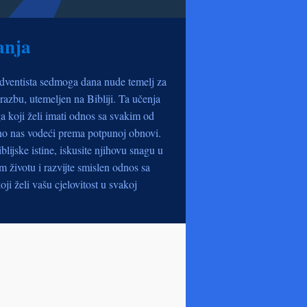
anja
dventista sedmoga dana nude temelj za
razbu, utemeljen na Bibliji. Ta učenja
a koji želi imati odnos sa svakim od
no nas vodeći prema potpunoj obnovi.
iblijske istine, iskusite njihovu snagu u
životu i razvijte smislen odnos sa
oji želi vašu cjelovitost u svakoj