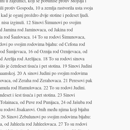
i u zajednici, koji se pobuniše protiv Mojsija i
 protiv Gospoda, 10 a zemlja rastvorila usta svoja
 kad je oganj proždro dvije stotine i pedeset ljudi.
nisu izginuli. 12 Sinovi Šimunovi po svojim
d Jamina rod Jaminovaca, od Jakina rod
la rod Šaulovaca. 14 To su rodovi Šimunovaca,
 Gadovi po svojim rodovima bijahu: od Cefona rod
rod Šunijevaca, 16 od Oznija rod Oznijevaca, od
 Arelija rod Arelijaca. 18 To su rodovi sinova
 je četrdeset tisuća i pet stotina. 19 Sinovi Judini
anaanskoj. 20 A sinovi Judini po svojim rodovima
esovaca, od Zeraha rod Zerahovaca. 21 Peresovi pak
amula rod Hamulovaca. 22 To su rodovi Judini.
eset i šest tisuća i pet stotina. 23 Sinovi
 Tolainaca, od Puve rod Punijaca, 24 od Jašuba rod
 rodovi Jisakarovi. Onih među njima koji bijahu
tine. 26 Sinovi Zebulunovi po svojim rodovima bijahu:
, od Jahleela rod Jahleelovaca. 27 To su rodovi