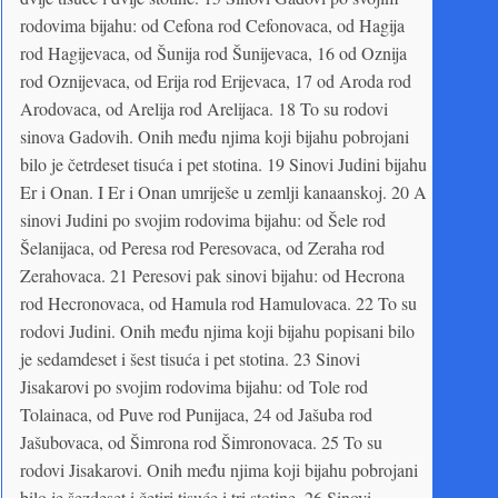
rodovima bijahu: od Cefona rod Cefonovaca, od Hagija
rod Hagijevaca, od Šunija rod Šunijevaca, 16 od Oznija
rod Oznijevaca, od Erija rod Erijevaca, 17 od Aroda rod
Arodovaca, od Arelija rod Arelijaca. 18 To su rodovi
sinova Gadovih. Onih među njima koji bijahu pobrojani
bilo je četrdeset tisuća i pet stotina. 19 Sinovi Judini bijahu
Er i Onan. I Er i Onan umriješe u zemlji kanaanskoj. 20 A
sinovi Judini po svojim rodovima bijahu: od Šele rod
Šelanijaca, od Peresa rod Peresovaca, od Zeraha rod
Zerahovaca. 21 Peresovi pak sinovi bijahu: od Hecrona
rod Hecronovaca, od Hamula rod Hamulovaca. 22 To su
rodovi Judini. Onih među njima koji bijahu popisani bilo
je sedamdeset i šest tisuća i pet stotina. 23 Sinovi
Jisakarovi po svojim rodovima bijahu: od Tole rod
Tolainaca, od Puve rod Punijaca, 24 od Jašuba rod
Jašubovaca, od Šimrona rod Šimronovaca. 25 To su
rodovi Jisakarovi. Onih među njima koji bijahu pobrojani
bilo je šezdeset i četiri tisuće i tri stotine. 26 Sinovi