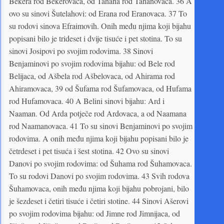
Bekera rod Bekerovaca, od Tahana rod Tahanovaca. 36 A
ovo su sinovi Šutelahovi: od Erana rod Eranovaca. 37 To
su rodovi sinova Efraimovih. Onih među njima koji bijahu
popisani bilo je trideset i dvije tisuće i pet stotina. To su
sinovi Josipovi po svojim rodovima. 38 Sinovi
Benjaminovi po svojim rodovima bijahu: od Bele rod
Belijaca, od Ašbela rod Ašbelovaca, od Ahirama rod
Ahiramovaca, 39 od Šufama rod Šufamovaca, od Hufama
rod Hufamovaca. 40 A Belini sinovi bijahu: Ard i
Naaman. Od Arda potječe rod Ardovaca, a od Naamana
rod Naamanovaca. 41 To su sinovi Benjaminovi po svojim
rodovima. A onih među njima koji bijahu popisani bilo je
četrdeset i pet tisuća i šest stotina. 42 Ovo su sinovi
Danovi po svojim rodovima: od Šuhama rod Šuhamovaca.
To su rodovi Danovi po svojim rodovima. 43 Svih rodova
Šuhamovaca, onih među njima koji bijahu pobrojani, bilo
je šezdeset i četiri tisuće i četiri stotine. 44 Sinovi Ašerovi
po svojim rodovima bijahu: od Jimne rod Jimnijaca, od