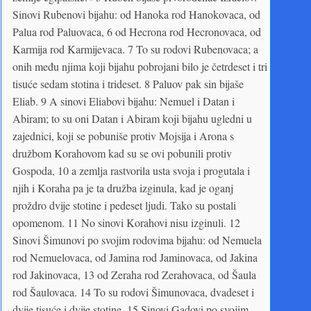
Sinovi Rubenovi bijahu: od Hanoka rod Hanokovaca, od
Palua rod Paluovaca, 6 od Hecrona rod Hecronovaca, od
Karmija rod Karmijevaca. 7 To su rodovi Rubenovaca; a
onih među njima koji bijahu pobrojani bilo je četrdeset i tri
tisuće sedam stotina i trideset. 8 Paluov pak sin bijaše
Eliab. 9 A sinovi Eliabovi bijahu: Nemuel i Datan i
Abiram; to su oni Datan i Abiram koji bijahu ugledni u
zajednici, koji se pobuniše protiv Mojsija i Arona s
družbom Korahovom kad su se ovi pobunili protiv
Gospoda, 10 a zemlja rastvorila usta svoja i progutala i
njih i Koraha pa je ta družba izginula, kad je oganj
proždro dvije stotine i pedeset ljudi. Tako su postali
opomenom. 11 No sinovi Korahovi nisu izginuli. 12
Sinovi Šimunovi po svojim rodovima bijahu: od Nemuela
rod Nemuelovaca, od Jamina rod Jaminovaca, od Jakina
rod Jakinovaca, 13 od Zeraha rod Zerahovaca, od Šaula
rod Šaulovaca. 14 To su rodovi Šimunovaca, dvadeset i
dvije tisuće i dvije stotine. 15 Sinovi Gadovi po svojim