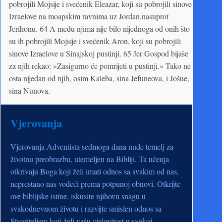
pobrojili Mojsije i svećenik Eleazar, koji su pobrojili sinove
Izraelove na moapskim ravnima uz Jordan,nasuprot
Jerihonu. 64 A među njima nije bilo nijednoga od onih što
su ih pobrojili Mojsije i svećenik Aron, koji su pobrojili
sinove Izraelove u Sinajskoj pustinji. 65 Jer Gospod bijaše
za njih rekao: »Zasigurno će pomrijeti u pustinji.« Tako ne
osta nijedan od njih, osim Kaleba, sina Jefuneova, i Jošue,
sina Nunova.
Vjerovanja
Vjerovanja Adventista sedmoga dana nude temelj za
životnu preobrazbu, utemeljen na Bibliji. Ta učenja
otkrivaju Boga koji želi imati odnos sa svakim od nas,
neprestano nas vodeći prema potpunoj obnovi. Otkrijte
ove biblijske istine, iskusite njihovu snagu u
svakodnevnom životu i razvijte smislen odnos sa
Stvoriteljem koji želi vašu cjelovitost u svakoj