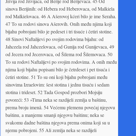
Jišvija rod Jišvijaca, od Berije rod Berijevaca. 45 Od
sinova Berijinih: od Hebera rod Heberovaca, od Malkiela
rod Malkielovaca. 46 A Ašerovoj kćeri bilo je ime Seraha.
47 To su rodovi sinova Ašerovih. Onih među njima koji
bijahu pobrojani bilo je pedeset i tri tisuće i četiri stotine.
48 Sinovi Naftalijevi po svojim rodovima bijahu: od
Jahceela rod Jahceelovaca, od Gunija rod Gunijevaca, 49
od Jecera rod Jecerovaca, od Šilema rod Šilemovaca. 50
To su rodovi Naftalijevi po svojim rodovima. A onih među
njima koji bijahu popisani bilo je četrdeset i pet tisuća i
četiri stotine. 51 To su oni koji bijahu pobrojani među
sinovima Izraelovim: šest stotina i jednu tisuću i sedam
stotina i trideset. 52 Tada Gospod prozbori Mojsiju
govoreći: 53 »Tima neka se razdijeli zemlja u baštinu,
prema broju imenâ. 54 Većemu plemenu povećaj njegovu
baštinu, a manjemu smanji njegovu baštinu; neka se
svakomu dadne baština njegova prema onima koji su u
njemu pobrojeni. 55 Ali zemlja neka se razdijeli