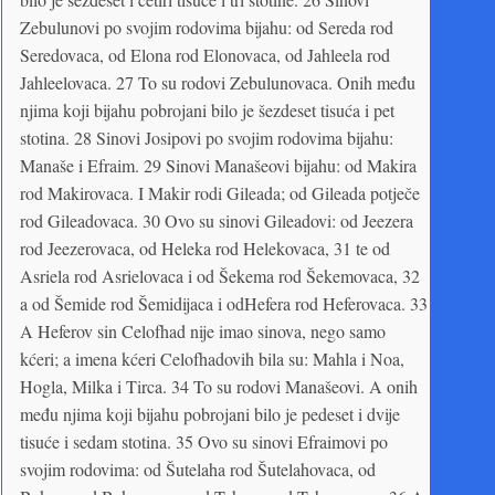
Zebulunovi po svojim rodovima bijahu: od Sereda rod
Seredovaca, od Elona rod Elonovaca, od Jahleela rod
Jahleelovaca. 27 To su rodovi Zebulunovaca. Onih među
njima koji bijahu pobrojani bilo je šezdeset tisuća i pet
stotina. 28 Sinovi Josipovi po svojim rodovima bijahu:
Manaše i Efraim. 29 Sinovi Manašeovi bijahu: od Makira
rod Makirovaca. I Makir rodi Gileada; od Gileada potječe
rod Gileadovaca. 30 Ovo su sinovi Gileadovi: od Jeezera
rod Jeezerovaca, od Heleka rod Helekovaca, 31 te od
Asriela rod Asrielovaca i od Šekema rod Šekemovaca, 32
a od Šemide rod Šemidijaca i odHefera rod Heferovaca. 33
A Heferov sin Celofhad nije imao sinova, nego samo
kćeri; a imena kćeri Celofhadovih bila su: Mahla i Noa,
Hogla, Milka i Tirca. 34 To su rodovi Manašeovi. A onih
među njima koji bijahu pobrojani bilo je pedeset i dvije
tisuće i sedam stotina. 35 Ovo su sinovi Efraimovi po
svojim rodovima: od Šutelaha rod Šutelahovaca, od