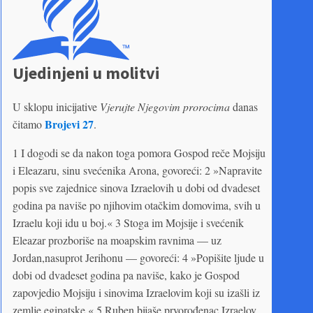
Ujedinjeni u molitvi
U sklopu inicijative
Vjerujte Njegovim prorocima
danas
Brojevi 27
čitamo
.
1 I dogodi se da nakon toga pomora Gospod reče Mojsiju
i Eleazaru, sinu svećenika Arona, govoreći: 2 »Napravite
popis sve zajednice sinova Izraelovih u dobi od dvadeset
godina pa naviše po njihovim otačkim domovima, svih u
Izraelu koji idu u boj.« 3 Stoga im Mojsije i svećenik
Eleazar prozboriše na moapskim ravnima — uz
Jordan,nasuprot Jerihonu — govoreći: 4 »Popišite ljude u
dobi od dvadeset godina pa naviše, kako je Gospod
zapovjedio Mojsiju i sinovima Izraelovim koji su izašli iz
zemlje egipatske.« 5 Ruben bijaše prvorođenac Izraelov.