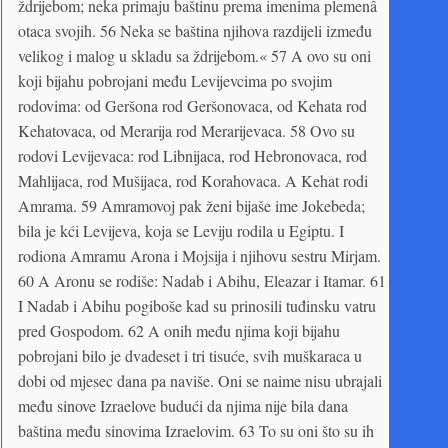
ždrijebom; neka primaju baštinu prema imenima plemenâ
otaca svojih. 56 Neka se baština njihova razdijeli između
velikog i malog u skladu sa ždrijebom.« 57 A ovo su oni
koji bijahu pobrojani među Levijevcima po svojim
rodovima: od Geršona rod Geršonovaca, od Kehata rod
Kehatovaca, od Merarija rod Merarijevaca. 58 Ovo su
rodovi Levijevaca: rod Libnijaca, rod Hebronovaca, rod
Mahlijaca, rod Mušijaca, rod Korahovaca. A Kehat rodi
Amrama. 59 Amramovoj pak ženi bijaše ime Jokebeda;
bila je kći Levijeva, koja se Leviju rodila u Egiptu. I
rodiona Amramu Arona i Mojsija i njihovu sestru Mirjam.
60 A Aronu se rodiše: Nadab i Abihu, Eleazar i Itamar. 61
I Nadab i Abihu pogiboše kad su prinosili tuđinsku vatru
pred Gospodom. 62 A onih među njima koji bijahu
pobrojani bilo je dvadeset i tri tisuće, svih muškaraca u
dobi od mjesec dana pa naviše. Oni se naime nisu ubrajali
među sinove Izraelove budući da njima nije bila dana
baština među sinovima Izraelovim. 63 To su oni što su ih