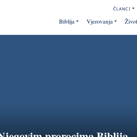
ČLANCI
Biblija
Vjerovanja
Živo
Njegovim prorocima Biblija