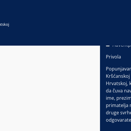
Email Adre
atskoj
Označite sad
Jutarnji 
Adventp
Privola
Popunjavan
Kršćanskoj 
Hrvatskoj, 
da čuva nav
ime, prezi
primatelja 
druge svrh
odgovarate