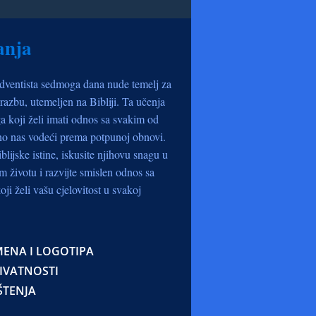
anja
dventista sedmoga dana nude temelj za
razbu, utemeljen na Bibliji. Ta učenja
a koji želi imati odnos sa svakim od
no nas vodeći prema potpunoj obnovi.
iblijske istine, iskusite njihovu snagu u
životu i razvijte smislen odnos sa
oji želi vašu cjelovitost u svakoj
ENA I LOGOTIPA
e jutarnjih stihova
RIVATNOSTI
m:
ŠTENJA