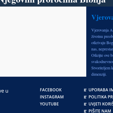
Vjerov
Vjerovanja A
životnu preob
otkrivaju Bog
nas, nepresta
Otkrijte ove b
svakodnevnom 
Stvoriteljem k
dimenziji.
FACEBOOK
UPORABA IM
ve u
Primanj
INSTAGRAM
POLITIKA P
emailo
YOUTUBE
UVJETI KORI
PIŠITE NAM