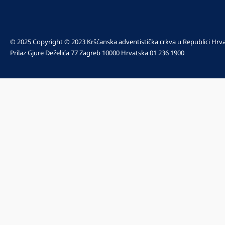
© 2025 Copyright © 2023 Kršćanska adventistička crkva u Republici Hrv
Prilaz Gjure Deželića 77 Zagreb 10000 Hrvatska 01 236 1900