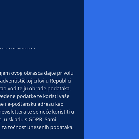
sa
*
ržaj za koji se prijavljujete:
stihovi
ress newsletter
jem ovog obrasca dajte privolu
adventističkoj crkvi u Republici
kao voditelju obrade podataka,
edene podatke te koristi vaše
me i e-poštansku adresu kao
newslettera te se neće koristiti u
e, u skladu s GDPR. Sami
 za točnost unesenih podataka.