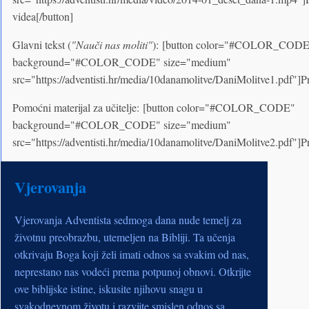
videa[/button]
Glavni tekst (
"Nauči nas moliti"
): [button color="#COLOR_COD
background="#COLOR_CODE" size="medium"
src="https://adventisti.hr/media/10danamolitve/DaniMolitve1.pdf"]P
Pomoćni materijal za učitelje: [button color="#COLOR_CODE"
background="#COLOR_CODE" size="medium"
src="https://adventisti.hr/media/10danamolitve/DaniMolitve2.pdf"]P
Vjerovanja
Vjerovanja Adventista sedmoga dana nude temelj za
životnu preobrazbu, utemeljen na Bibliji. Ta učenja
otkrivaju Boga koji želi imati odnos sa svakim od nas,
neprestano nas vodeći prema potpunoj obnovi. Otkrijte
ove biblijske istine, iskusite njihovu snagu u
svakodnevnom životu i razvijte smislen odnos sa