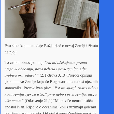
Evo slike koju nam daje Božja riječ o novoj Zemlji i životu
na njoj:
To će biti obnovljeni raj.
“Ali mi očekujemo, prema
njegovu obećanju, nova nebesa i novu zemlju, gdje
prebiva pravednost.”
(2. Petrova 3,13) Proroci opisuju
ljepotu nove Zemlje koju će Bog stvoriti na radost njezinih
stanovnika. Prorok Ivan piše:
“Potom opazih ‘novo nebo i
novu zemlju’, jer su iščezli prvo nebo i prva zemlja: mora
više nema.”
(Otkrivenje 21,1) “Mora više nema”, ističe
apostol Ivan. Riječ je o oceanima, koji zauzimaju golemu
površinu našeg planeta. Od cjelokupne Zemljine površine,