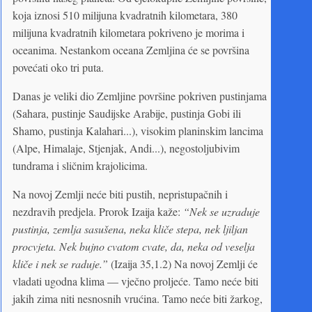
koja iznosi 510 milijuna kvadratnih kilometara, 380
milijuna kvadratnih kilometara pokriveno je morima i
oceanima. Nestankom oceana Zemljina će se površina
povećati oko tri puta.
Danas je veliki dio Zemljine površine pokriven pustinjama
(Sahara, pustinje Saudijske Arabije, pustinja Gobi ili
Shamo, pustinja Kalahari...), visokim planinskim lancima
(Alpe, Himalaje, Stjenjak, Andi...), negostoljubivim
tundrama i sličnim krajolicima.
Na novoj Zemlji neće biti pustih, nepristupačnih i
nezdravih predjela. Prorok Izaija kaže:
“Nek se uzraduje
pustinja, zemlja sasušena, neka kliče stepa, nek ljiljan
procvjeta. Nek bujno cvatom cvate, da, neka od veselja
kliče i nek se raduje.”
(Izaija 35,1.2) Na novoj Zemlji će
vladati ugodna klima — vječno proljeće. Tamo neće biti
jakih zima niti nesnosnih vrućina. Tamo neće biti žarkog,