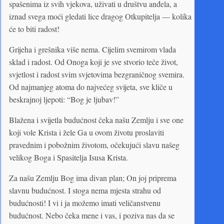
spašenima iz svih vjekova, uživati u društvu anđela, a
iznad svega moći gledati lice dragog Otkupitelja — kolika
će to biti radost!
Grijeha i grešnika više nema. Cijelim svemirom vlada
sklad i radost. Od Onoga koji je sve stvorio teče život,
svjetlost i radost svim svjetovima bezgraničnog svemira.
Od najmanjeg atoma do najvećeg svijeta, sve kliče u
beskrajnoj ljepoti: “Bog je ljubav!”
Blažena i svijetla budućnost čeka našu Zemlju i sve one
koji vole Krista i žele Ga u ovom životu proslaviti
pravednim i pobožnim životom, očekujući slavu našeg
velikog Boga i Spasitelja Isusa Krista.
Za našu Zemlju Bog ima divan plan; On joj priprema
slavnu budućnost. I stoga nema mjesta strahu od
budućnosti! I vi i ja možemo imati veličanstvenu
budućnost. Nebo čeka mene i vas, i poziva nas da se