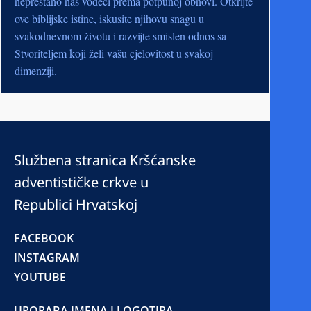
neprestano nas vodeći prema potpunoj obnovi. Otkrijte
ove biblijske istine, iskusite njihovu snagu u
svakodnevnom životu i razvijte smislen odnos sa
Stvoriteljem koji želi vašu cjelovitost u svakoj
dimenziji.
Službena stranica Kršćanske
adventističke crkve u
Republici Hrvatskoj
FACEBOOK
INSTAGRAM
YOUTUBE
UPORABA IMENA I LOGOTIPA