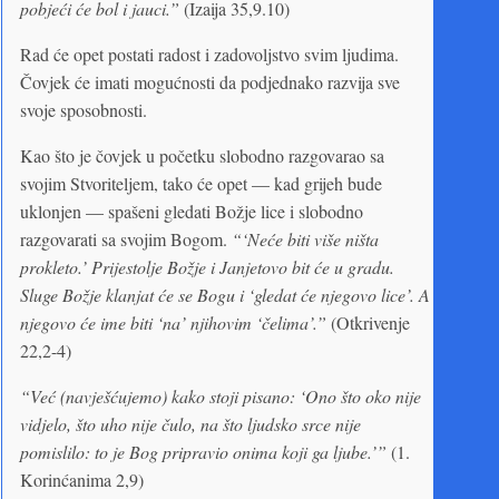
pobjeći će bol i jauci.”
(Izaija 35,9.10)
Rad će opet postati radost i zadovoljstvo svim ljudima.
Čovjek će imati mogućnosti da podjednako razvija sve
svoje sposobnosti.
Kao što je čovjek u početku slobodno razgovarao sa
svojim Stvoriteljem, tako će opet — kad grijeh bude
uklonjen — spašeni gledati Božje lice i slobodno
razgovarati sa svojim Bogom.
“‘Neće biti više ništa
prokleto.’ Prijestolje Božje i Janjetovo bit će u gradu.
Sluge Božje klanjat će se Bogu i ‘gledat će njegovo lice’. A
njegovo će ime biti ‘na’ njihovim ‘čelima’.”
(Otkrivenje
22,2-4)
“Već (navješćujemo) kako stoji pisano: ‘Ono što oko nije
vidjelo, što uho nije čulo, na što ljudsko srce nije
pomislilo: to je Bog pripravio onima koji ga ljube.’”
(1.
Korinćanima 2,9)