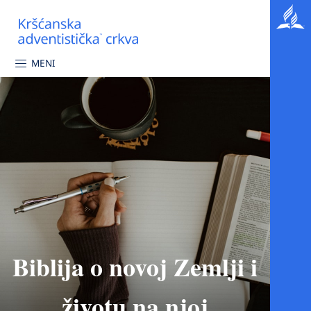
MENI
Biblija o novoj Zemlji i
životu na njoj