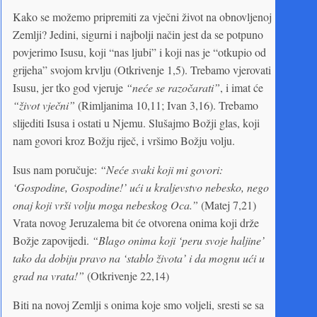
Kako se možemo pripremiti za vječni život na obnovljenoj
Zemlji? Jedini, sigurni i najbolji način jest da se potpuno
povjerimo Isusu, koji “nas ljubi” i koji nas je “otkupio od
grijeha” svojom krvlju (Otkrivenje 1,5). Trebamo vjerovati
Isusu, jer tko god vjeruje
“neće se razočarati”
, i imat će
“život vječni”
(Rimljanima 10,11; Ivan 3,16). Trebamo
slijediti Isusa i ostati u Njemu. Slušajmo Božji glas, koji
nam govori kroz Božju riječ, i vršimo Božju volju.
Isus nam poručuje:
“Neće svaki koji mi govori:
‘Gospodine, Gospodine!’ ući u kraljevstvo nebesko, nego
onaj koji vrši volju moga nebeskog Oca.”
(Matej 7,21)
Vrata novog Jeruzalema bit će otvorena onima koji drže
Božje zapovijedi.
“Blago onima koji ‘peru svoje haljine’
tako da dobiju pravo na ‘stablo života’ i da mognu ući u
grad na vrata!”
(Otkrivenje 22,14)
Biti na novoj Zemlji s onima koje smo voljeli, sresti se sa