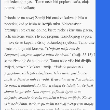
niti ledenog pojasa. Tamo neće biti poplava, suša, oluja,
potresa, niti vulkana.
Priroda će na novoj Zemlji biti onakva kakva je bila u
početku, kad je izišla iz Božjih ruku. Veličanstveni
brežuljci i prekrasne doline, bistre rijeke i kristalna jezera,
veličanstvene šume i livade prepune raznobojnog cvijeća
— sve će se kupati u čistoj božanskoj svjetlosti. Tamo više
neće biti trnja niti korova.
“Umjesto trnja rast će
čempresi, umjesto koprive mirta će nicati.”
(Izaija 55,13) I
same životinje će biti pitome. Tamo neće više biti divljih
zvijeri, otrovnih kukaca i zmija.
“Vuk će prebivati s
jagnjetom, ris ležati s kozlićem, tele i lavić zajedno će
pasti, a djetešce njih će vodit. Krava i medvjedica zajedno
će pasti, a mladunčad njihova skupa će ležati, lav će jesti
slamu ko govedo. Nad rupom gujinom igrat će se
dojenče, sisanče će ruku zavlačiti u leglo zmijinje. Zlo se
više neće činiti, neće se pustošiti na svoj svetoj gori mojoj:
zemlja će se ispuniti spoznajom Jahvinom kao što se