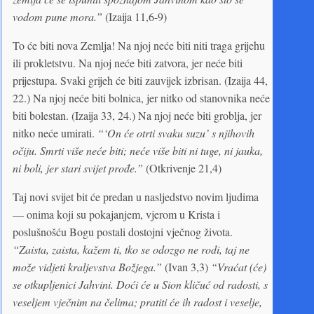
vodom pune mora.”
(Izaija 11,6-9)
To će biti nova Zemlja! Na njoj neće biti niti traga grijehu
ili prokletstvu. Na njoj neće biti zatvora, jer neće biti
prijestupa. Svaki grijeh će biti zauvijek izbrisan. (Izaija 44,
22.) Na njoj neće biti bolnica, jer nitko od stanovnika neće
biti bolestan. (Izaija 33, 24.) Na njoj neće biti groblja, jer
nitko neće umirati.
“‘On će otrti svaku suzu’ s njihovih
očiju. Smrti više neće biti; neće više biti ni tuge, ni jauka,
ni boli, jer stari svijet prođe.”
(Otkrivenje 21,4)
Taj novi svijet bit će predan u nasljedstvo novim ljudima
— onima koji su pokajanjem, vjerom u Krista i
poslušnošću Bogu postali dostojni vječnog života.
“Zaista, zaista, kažem ti, tko se odozgo ne rodi, taj ne
može vidjeti kraljevstva Božjega.”
(Ivan 3,3)
“Vraćat (će)
se otkupljenici Jahvini. Doći će u Sion kličuć od radosti, s
veseljem vječnim na čelima; pratiti će ih radost i veselje,