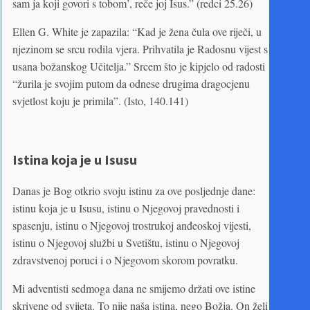
sam ja koji govori s tobom’, reče joj Isus.” (redci 25.26)
Ellen G. White je zapazila: “Kad je žena čula ove riječi, u
njezinom se srcu rodila vjera. Prihvatila je Radosnu vijest s
usana božanskog Učitelja.” Srcem što je kipjelo od radosti
“žurila je svojim putom da odnese drugima dragocjenu
svjetlost koju je primila”. (Isto, 140.141)
Istina koja je u Isusu
Danas je Bog otkrio svoju istinu za ove posljednje dane:
istinu koja je u Isusu, istinu o Njegovoj pravednosti i
spasenju, istinu o Njegovoj trostrukoj anđeoskoj vijesti,
istinu o Njegovoj službi u Svetištu, istinu o Njegovoj
zdravstvenoj poruci i o Njegovom skorom povratku.
Mi adventisti sedmoga dana ne smijemo držati ove istine
skrivene od svijeta. To nije naša istina, nego Božja. On želi