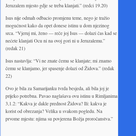
Jeruzalem mjesto gdje se treba klanjati.” (redci 19.20)
Isus nije odmah odbacio promjenu teme, nego je tražio
mogućnost kako da opet donese istinu u dom njezinog
srca. “Vjeruj mi, ženo — reče joj Isus — dolazi čas kad se
nećete klanjati Ocu ni na ovoj gori ni u Jeruzalemu.”
(redak 21)
Isus nastavlja: “Vi ne znate čemu se klanjate; mi znamo
čemu se klanjamo, jer spasenje dolazi od Židova.” (redak
22)
Ovo je bila za Samarijanku tvrda besjeda, ali bila joj je
prijeko potrebna. Pavao naglašava ovu istinu u Rimljanima
3,1.2: “Kakva je dakle prednost Židova? Ili: kakva je
korist od obrezanja? Velika u svakom pogledu. Na
prvome mjestu: njima su povjerena Božja proročanstva.”