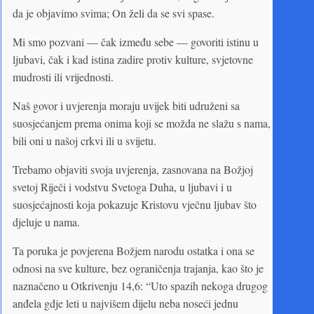
da je objavimo svima; On želi da se svi spase.
Mi smo pozvani — čak između sebe — govoriti istinu u
ljubavi, čak i kad istina zadire protiv kulture, svjetovne
mudrosti ili vrijednosti.
Naš govor i uvjerenja moraju uvijek biti udruženi sa
suosjećanjem prema onima koji se možda ne slažu s nama,
bili oni u našoj crkvi ili u svijetu.
Trebamo objaviti svoja uvjerenja, zasnovana na Božjoj
svetoj Riječi i vodstvu Svetoga Duha, u ljubavi i u
suosjećajnosti koja pokazuje Kristovu vječnu ljubav što
djeluje u nama.
Ta poruka je povjerena Božjem narodu ostatka i ona se
odnosi na sve kulture, bez ograničenja trajanja, kao što je
naznačeno u Otkrivenju 14,6: “Uto spazih nekoga drugog
anđela gdje leti u najvišem dijelu neba noseći jednu