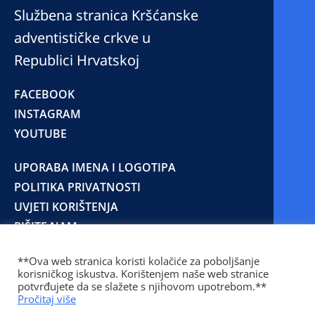
Službena stranica Kršćanske
adventističke crkve u
Republici Hrvatskoj
FACEBOOK
INSTAGRAM
YOUTUBE
UPORABA IMENA I LOGOTIPA
POLITIKA PRIVATNOSTI
UVJETI KORIŠTENJA
PIŠITE NAM
**Ova web stranica koristi kolačiće za poboljšanje
korisničkog iskustva. Korištenjem naše web stranice
© 2025 Copyright © 2023 Kršćanska adventistička
potvrđujete da se slažete s njihovom upotrebom.**
crkva u Republici Hrvatskoj
Pročitaj više
Prilaz Gjure Deželića 77 Zagreb 10000 Hrvatska 01