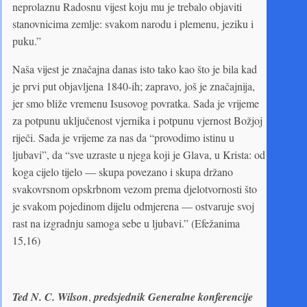
neprolaznu Radosnu vijest koju mu je trebalo objaviti
stanovnicima zemlje: svakom narodu i plemenu, jeziku i
puku.”
Naša vijest je značajna danas isto tako kao što je bila kad
je prvi put objavljena 1840-ih; zapravo, još je značajnija,
jer smo bliže vremenu Isusovog povratka. Sada je vrijeme
za potpunu uključenost vjernika i potpunu vjernost Božjoj
riječi. Sada je vrijeme za nas da “provodimo istinu u
ljubavi”, da “sve uzraste u njega koji je Glava, u Krista: od
koga cijelo tijelo — skupa povezano i skupa držano
svakovrsnom opskrbnom vezom prema djelotvornosti što
je svakom pojedinom dijelu odmjerena — ostvaruje svoj
rast na izgradnju samoga sebe u ljubavi.” (Efežanima
15,16)
Ted N. C. Wilson
,
predsjednik Generalne konferencije