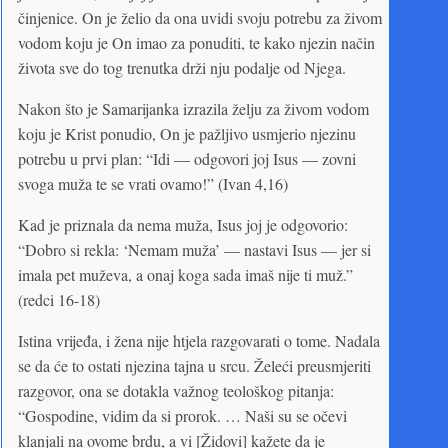
činjenice. On je želio da ona uvidi svoju potrebu za živom
vodom koju je On imao za ponuditi, te kako njezin način
života sve do tog trenutka drži nju podalje od Njega.
Nakon što je Samarijanka izrazila želju za živom vodom
koju je Krist ponudio, On je pažljivo usmjerio njezinu
potrebu u prvi plan: “Idi — odgovori joj Isus — zovni
svoga muža te se vrati ovamo!” (Ivan 4,16)
Kad je priznala da nema muža, Isus joj je odgovorio:
“Dobro si rekla: ‘Nemam muža’ — nastavi Isus — jer si
imala pet muževa, a onaj koga sada imaš nije ti muž.”
(redci 16-18)
Istina vrijeđa, i žena nije htjela razgovarati o tome. Nadala
se da će to ostati njezina tajna u srcu. Želeći preusmjeriti
razgovor, ona se dotakla važnog teološkog pitanja:
“Gospodine, vidim da si prorok. … Naši su se očevi
klanjali na ovome brdu, a vi [Židovi] kažete da je