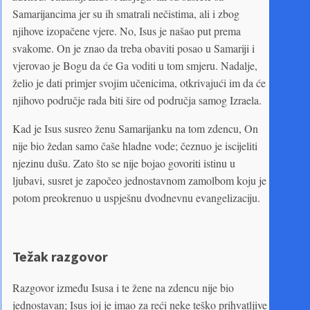
Samarijancima jer su ih smatrali nečistima, ali i zbog
njihove izopačene vjere. No, Isus je našao put prema
svakome. On je znao da treba obaviti posao u Samariji i
vjerovao je Bogu da će Ga voditi u tom smjeru. Nadalje,
želio je dati primjer svojim učenicima, otkrivajući im da će
njihovo područje rada biti šire od područja samog Izraela.
Kad je Isus susreo ženu Samarijanku na tom zdencu, On
nije bio žedan samo čaše hladne vode; čeznuo je iscijeliti
njezinu dušu. Zato što se nije bojao govoriti istinu u
ljubavi, susret je započeo jednostavnom zamolbom koju je
potom preokrenuo u uspješnu dvodnevnu evangelizaciju.
Težak razgovor
Razgovor između Isusa i te žene na zdencu nije bio
jednostavan; Isus joj je imao za reći neke teško prihvatljive