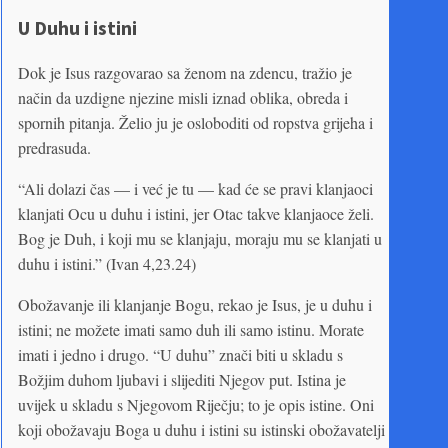
U Duhu i istini
Dok je Isus razgovarao sa ženom na zdencu, tražio je
način da uzdigne njezine misli iznad oblika, obreda i
spornih pitanja. Želio ju je osloboditi od ropstva grijeha i
predrasuda.
“Ali dolazi čas — i već je tu — kad će se pravi klanjaoci
klanjati Ocu u duhu i istini, jer Otac takve klanjaoce želi.
Bog je Duh, i koji mu se klanjaju, moraju mu se klanjati u
duhu i istini.” (Ivan 4,23.24)
Obožavanje ili klanjanje Bogu, rekao je Isus, je u duhu i
istini; ne možete imati samo duh ili samo istinu. Morate
imati i jedno i drugo. “U duhu” znači biti u skladu s
Božjim duhom ljubavi i slijediti Njegov put. Istina je
uvijek u skladu s Njegovom Riječju; to je opis istine. Oni
koji obožavaju Boga u duhu i istini su istinski obožavatelji