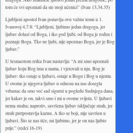
tom će svi upoznati da ste moji učenici” (Ivan 13,34.35)
Ljubljeni apostol Ivan ponavlja ovu važnu temu u 1.
Ivanovoj 4,7.8: “Ljubljeni, ljubimo jedan drugoga, jer
ljubav dolazi od Boga, i tko god ljubi, od Boga je rođen i
poznaje Boga. Tko ne ljubi, nije upoznao Boga, jer je Bog
ljubav.”
U šesnaestom retku Ivan nastavlja: “A mi smo upoznali
ljubav koju Bog ima u nama, i vjerovali u nju. Bog je
ljubav: tko ostaje u ljubavi, ostaje u Bogu i Bog u njemu.
U ovome je njegova ljubav u odnosu na nas dosegla
vrhunac da smo već sad sigurni u pogledu Sudnjega dana,
jer kakav je on, takvi smo i mi u ovome svijetu. U ljubavi
nema straha; naprotiv, savršena ljubav isključuje strah, jer
strah pretpostavlja kaznu. A tko se boji, nije savršen u
ljubavi. Što se nas tiče, mi ljubimo, jer je on nas ljubio
prije.” (redci 16-19)