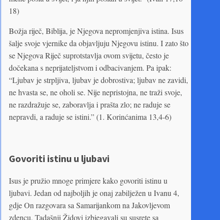
18)
Božja riječ, Biblija, je Njegova nepromjenjiva istina. Isus
šalje svoje vjernike da objavljuju Njegovu istinu. I zato što
se Njegova Riječ suprotstavlja ovom svijetu, često je
dočekana s neprijateljstvom i odbacivanjem. Pa ipak:
“Ljubav je strpljiva, ljubav je dobrostiva; ljubav ne zavidi,
ne hvasta se, ne oholi se. Nije nepristojna, ne traži svoje,
ne razdražuje se, zaboravlja i prašta zlo; ne raduje se
nepravdi, a raduje se istini.” (1. Korinćanima 13,4-6)
Govoriti istinu u ljubavi
Isus je pružio mnoge primjere kako govoriti istinu u
ljubavi. Jedan od najboljih je onaj zabilježen u Ivanu 4,
gdje On razgovara sa Samarijankom na Jakovljevom
zdencu. Tadašnji Židovi izbjegavali su susrete sa