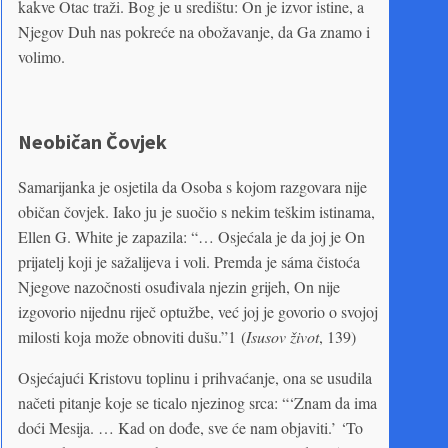
kakve Otac traži. Bog je u središtu: On je izvor istine, a
Njegov Duh nas pokreće na obožavanje, da Ga znamo i
volimo.
Neobičan Čovjek
Samarijanka je osjetila da Osoba s kojom razgovara nije
običan čovjek. Iako ju je suočio s nekim teškim istinama,
Ellen G. White je zapazila: “… Osjećala je da joj je On
prijatelj koji je sažalijeva i voli. Premda je sáma čistoća
Njegove nazočnosti osuđivala njezin grijeh, On nije
izgovorio nijednu riječ optužbe, već joj je govorio o svojoj
milosti koja može obnoviti dušu.”1 (
Isusov život
, 139)
Osjećajući Kristovu toplinu i prihvaćanje, ona se usudila
načeti pitanje koje se ticalo njezinog srca: “‘Znam da ima
doći Mesija. … Kad on dođe, sve će nam objaviti.’ ‘To