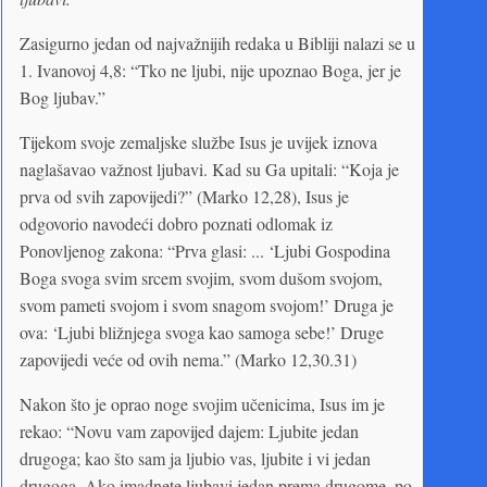
Zasigurno jedan od najvažnijih redaka u Bibliji nalazi se u
1. Ivanovoj 4,8: “Tko ne ljubi, nije upoznao Boga, jer je
Bog ljubav.”
Tijekom svoje zemaljske službe Isus je uvijek iznova
naglašavao važnost ljubavi. Kad su Ga upitali: “Koja je
prva od svih zapovijedi?” (Marko 12,28), Isus je
odgovorio navodeći dobro poznati odlomak iz
Ponovljenog zakona: “Prva glasi: ... ‘Ljubi Gospodina
Boga svoga svim srcem svojim, svom dušom svojom,
svom pameti svojom i svom snagom svojom!’ Druga je
ova: ‘Ljubi bližnjega svoga kao samoga sebe!’ Druge
zapovijedi veće od ovih nema.” (Marko 12,30.31)
Nakon što je oprao noge svojim učenicima, Isus im je
rekao: “Novu vam zapovijed dajem: Ljubite jedan
drugoga; kao što sam ja ljubio vas, ljubite i vi jedan
drugoga. Ako imadnete ljubavi jedan prema drugome, po