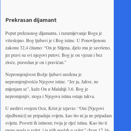
Prekrasan dijamant
Poput prekrasnog dijamanta, i razumijevanje Boga je
višeslojno. Bog ljubavi je i Bog istine. U Ponovljenom
zakonu 32,4 čitamo: “On je Stijena, djelo mu je savršeno,
jer pravi su svi njegovi putovi. Bog je on vjeran i bez
zloće, pravedan je on i pravičan.”
Nepromjenjivost Božje ljubavi uređena je
nepromjenjivošću Njegove istine. “Jer ja, Jahve, ne
mijenjam se”, kaže On u Malahiji 3,6. Bog je
nepromjenjiv, stoga i Njegova istina ostaje takva.
U molitvi svojem Ocu, Krist je izjavio: “Oni [Njegovi
sljedbenici] ne pripadaju svijetu, kao što ni ja ne pripadam
svijetu. Posveti ih istinom; tvoja je riječ istina. Kao što ti
mene posla u svijet, i ja njih poslah u svijet.” (Ivan 17,16-