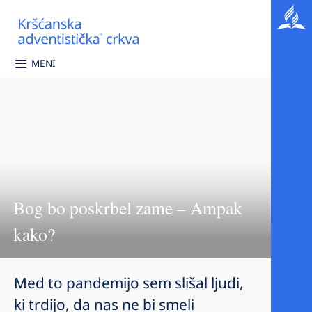
MENI
Bog bo poskrbel zame – Ampak
kako?
Med to pandemijo sem slišal ljudi,
ki trdijo, da nas ne bi smeli