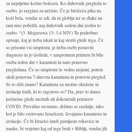
za neprijetno kožno bolezen. Ko duhovnik pregleda to
osebo, jo razglasi za nečisto. Če je bleščeča pika na
koži bela, vendar se zdi, da ni globlja ter se dlake na
rani niso pobelili, naj duhovnik sedem dni izolira to
osebo. “(3. Mojzesova 13: 3,4 NIV) Tu podrobno
opisuje, kaj je treba iskati in kaj storiti glede tega. Če
so prisotni vsi simptomi, je treba osebi postaviti
diagnozo in jo izolirati, v nasprotnem primeru bi bila
oseba teden dni v karanteni in nato ponovno
pregledana. Če so simptomi še vedno nejasni, potem
sledi ponovna 7-dnevna karantena in ponovni pregled.
Se to sliši znano? Karantena za možne okužene in
izolacija tistih, ki to zagotovo so? Da, prav to danes
počnemo glede možnih ali dokončnih primerov
COVID. Previdno ravnamo, držimo se razdalje, tako
kot je bilo svetovano Izraelcem. Izvajamo karanteno in
izolacijo. Če bi Izraelci imeli gumijaste rokavice in
maske, bi verjetno kaj od tega brali v Bibliji, vendar jih