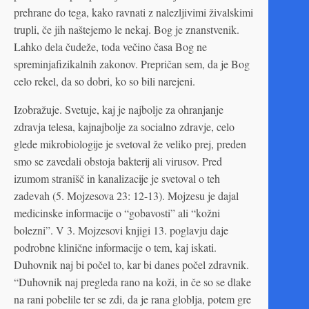
prehrane do tega, kako ravnati z nalezljivimi živalskimi
trupli, če jih naštejemo le nekaj. Bog je znanstvenik.
Lahko dela čudeže, toda večino časa Bog ne
spreminjafizikalnih zakonov. Prepričan sem, da je Bog
celo rekel, da so dobri, ko so bili narejeni.
Izobražuje. Svetuje, kaj je najbolje za ohranjanje
zdravja telesa, kajnajbolje za socialno zdravje, celo
glede mikrobiologije je svetoval že veliko prej, preden
smo se zavedali obstoja bakterij ali virusov. Pred
izumom stranišč in kanalizacije je svetoval o teh
zadevah (5. Mojzesova 23: 12-13). Mojzesu je dajal
medicinske informacije o “gobavosti” ali “kožni
bolezni”. V 3. Mojzesovi knjigi 13. poglavju daje
podrobne klinične informacije o tem, kaj iskati.
Duhovnik naj bi počel to, kar bi danes počel zdravnik.
“Duhovnik naj pregleda rano na koži, in če so se dlake
na rani pobelile ter se zdi, da je rana globlja, potem gre