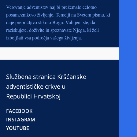
Verovanje adventistov naj bi prežemalo celotno
posameznikovo življenje. Temelji na Svetem pismu, ki
daje prepričljivo sliko o Bogu. Vabljeni ste, da
raziskujete, doživite in spoznavate Njega, ki želi
izboljšati vsa področja vašega življenja.
Službena stranica Kršćanske
adventističke crkve u
Republici Hrvatskoj
FACEBOOK
INSTAGRAM
YOUTUBE