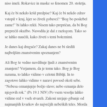
niso imeli. Rokavice in maske so fenomen 20. stoletja.
Kaj če bi nekdo kršil predpise? Kaj če bi nekdo zdrav
vstopil v kraj, kjer so živeli gobavci? “Bog bo poskrbel
zame!” bi lahko rekli. Nisem tako prepričan, da bi Bog
preprečil okužbo. Navodila je dal z razlogom. Tako so
se lahko naučili, kako živeti s temi boleznimi.
Je danes kaj drugače? Zakaj danes ne bi sledili
najboljšim znanstvenim spoznanjem?
Ali Bog še vedno navdihuje ljudi z znanstvenim
znanjem? Verjamem, da je temu tako. Bog je Bog
razuma, to lahko vidimo v celotni Bibliji. In to
zagotovo lahko vidimo v naravi povsod okoli sebe.
“Nebesa oznanjujejo božjo slavo; nebo oznanja delo
njegovih rok.” (Ps 19.1 NIV) Po vsem vesolju lahko
vidimo red v vseh stvareh. Zakoni urejajo gibanje od
najmanjših kvarkov do največjih nebeških teles. Morda