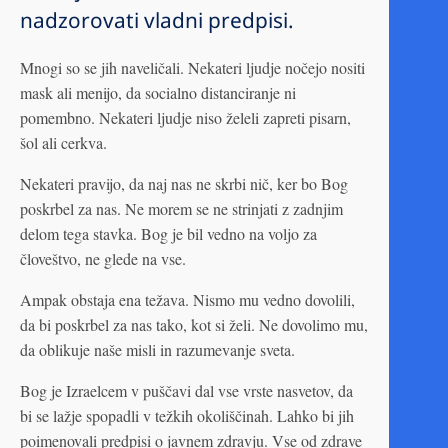
nadzorovati vladni predpisi.
Mnogi so se jih naveličali. Nekateri ljudje nočejo nositi
mask ali menijo, da socialno distanciranje ni
pomembno. Nekateri ljudje niso želeli zapreti pisarn,
šol ali cerkva.
Nekateri pravijo, da naj nas ne skrbi nič, ker bo Bog
poskrbel za nas. Ne morem se ne strinjati z zadnjim
delom tega stavka. Bog je bil vedno na voljo za
človeštvo, ne glede na vse.
Ampak obstaja ena težava. Nismo mu vedno dovolili,
da bi poskrbel za nas tako, kot si želi. Ne dovolimo mu,
da oblikuje naše misli in razumevanje sveta.
Bog je Izraelcem v puščavi dal vse vrste nasvetov, da
bi se lažje spopadli v težkih okoliščinah. Lahko bi jih
poimenovali predpisi o javnem zdravju. Vse od zdrave