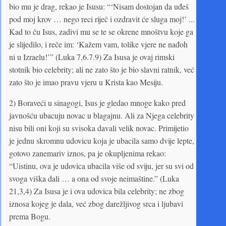
bio mu je drag, rekao je Isusu: “‘Nisam dostojan da uđeš
pod moj krov … nego reci riječ i ozdravit će sluga moj!’ ...
Kad to ču Isus, zadivi mu se te se okrene mnoštvu koje ga
je slijedilo, i reče im: ‘Kažem vam, tolike vjere ne nađoh
ni u Izraelu!’” (Luka 7,6.7.9) Za Isusa je ovaj rimski
stotnik bio celebrity; ali ne zato što je bio slavni ratnik, već
zato što je imao pravu vjeru u Krista kao Mesiju.
2) Boraveći u sinagogi, Isus je gledao mnoge kako pred
javnošću ubacuju novac u blagajnu. Ali za Njega celebrity
nisu bili oni koji su svisoka davali velik novac. Primijetio
je jednu skromnu udovicu koja je ubacila samo dvije lepte,
gotovo zanemariv iznos, pa je okupljenima rekao:
“Uistinu, ova je udovica ubacila više od sviju, jer su svi od
svoga viška dali … a ona od svoje neimaštine.” (Luka
21,3,4) Za Isusa je i ova udovica bila celebrity; ne zbog
iznosa kojeg je dala, već zbog darežljivog srca i ljubavi
prema Bogu.