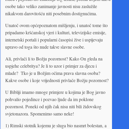
osobe tako veliko zanimanje javnosti nisu zaslužile
nikakvom darovitošću niti posebnim dostignućima.
Unatoč ovom općepoznatom mišljenju, i unatoč tome što
pripadamo kršćanskoj vjeri i kulturi, televizijske emisije,
internetski portali i popularni časopisi žive i uspijevaju
upravo od toga što nude takve slavne osobe.
Ali, privlači li to Božju pozornost? Kako On gleda na
uspjehe celebritya? Je li to uzor i primjer za djecu i
mlade? Tko je u Božjim očima prava slavna osoba?
Kakve osobe i koje vrijednosti privlače Božju pozornost?
U Bibliji imamo mnoge primjere u kojima je Bog javno
pohvalio pojedince i pozvao ljude da im poklone
pozornost. Poneki od njih čak nisu niti bili židovskog
svjetonazora. Spomenimo samo neke!
1) Rimski stotnik kojemu je sluga bio nasmrt bolestan, a