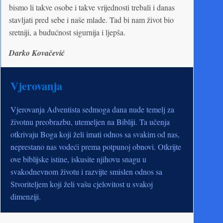
bismo li takve osobe i takve vrijednosti trebali i danas
stavljati pred sebe i naše mlade. Tad bi nam život bio
sretniji, a budućnost sigurnija i ljepša.
Darko Kovačević
Vjerovanja
Vjerovanja Adventista sedmoga dana nude temelj za
životnu preobrazbu, utemeljen na Bibliji. Ta učenja
otkrivaju Boga koji želi imati odnos sa svakim od nas,
neprestano nas vodeći prema potpunoj obnovi. Otkrijte
ove biblijske istine, iskusite njihovu snagu u
svakodnevnom životu i razvijte smislen odnos sa
Stvoriteljem koji želi vašu cjelovitost u svakoj
dimenziji.