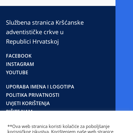
Službena stranica Kršćanske
adventističke crkve u
Republici Hrvatskoj
FACEBOOK
INSTAGRAM
YOUTUBE
UPORABA IMENA I LOGOTIPA
POLITIKA PRIVATNOSTI
UVJETI KORIŠTENJA
PIŠITE NAM
**Ova web stranica koristi kolačiće za poboljšanje
korisničkog iskustva. Korištenjem naše web stranice
© 2025 Copyright © 2023 Kršćanska adventistička