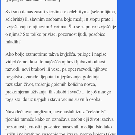
Svi smo danas zasuti vijestima o celebrityma (selebritijima,
selebritiz) ili slavnim osobama koje mediji u stopu prate i
izvještavaju o njihovim životima. Što se zapravo izvješćuje
o njima? Što toliko privlači pozornost ljudi, posebice
mladih?
Ako bolje razmotrimo takva izvješća, priloge i napise,
vidjet ćemo da su to najčešće njihovi ljubavni odnosi,
razvodi, novi brakovi ili veze, pa opet razvodi, njihovo
bogatstvo, zarade, ljepota i uljepšavanje, golotinja,
razuzdan život, trošenje golemih količina novca,
prekomjerna uživanja, ili sukobi i svađe ... te još mnogo
toga što ide uz uspjeh i slavu većine slavnih osoba.
Navodeći ovaj anglizam, novonastali izraz “celebrity”,
rječnici tumače kako on označava osobu čiji život izaziva
pozornost javnosti i posebice masovnih medija. Isto tako
ističu i pejorativno značenje tog izraza, prema kojem takve