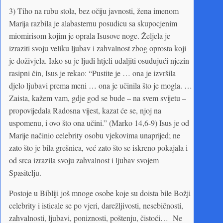
3) Tiho na rubu stola, bez očiju javnosti, žena imenom
Marija razbila je alabasternu posudicu sa skupocjenim
miomirisom kojim je oprala Isusove noge. Željela je
izraziti svoju veliku ljubav i zahvalnost zbog oprosta koji
je doživjela. Iako su je ljudi htjeli udaljiti osuđujući njezin
rasipni čin, Isus je rekao: “Pustite je … ona je izvršila
djelo ljubavi prema meni … ona je učinila što je mogla. …
Zaista, kažem vam, gdje god se bude – na svem svijetu –
propovijedala Radosna vijest, kazat će se, njoj na
uspomenu, i ovo što ona učini.” (Marko 14,6-9) Isus je od
Marije načinio celebrity osobu vjekovima unaprijed; ne
zato što je bila grešnica, već zato što se iskreno pokajala i
od srca izrazila svoju zahvalnost i ljubav svojem
Spasitelju.
Postoje u Bibliji još mnoge osobe koje su doista bile Božji
celebrity i isticale se po vjeri, darežljivosti, nesebičnosti,
zahvalnosti, ljubavi, poniznosti, poštenju, čistoći… Ne