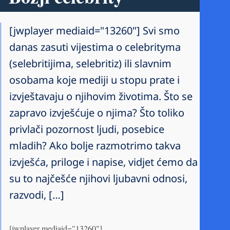
[jwplayer mediaid="13260"] Svi smo
danas zasuti vijestima o celebrityma
(selebritijima, selebritiz) ili slavnim
osobama koje mediji u stopu prate i
izvještavaju o njihovim životima. Što se
zapravo izvješćuje o njima? Što toliko
privlači pozornost ljudi, posebice
mladih? Ako bolje razmotrimo takva
izvješća, priloge i napise, vidjet ćemo da
su to najčešće njihovi ljubavni odnosi,
razvodi, […]
[jwplayer mediaid="13260"]