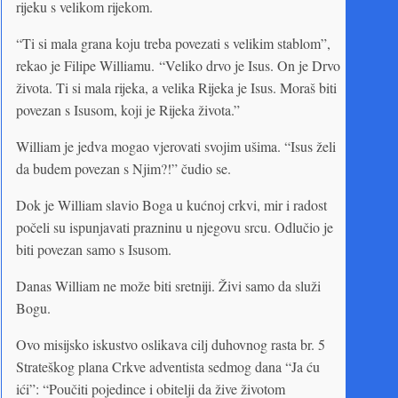
rijeku s velikom rijekom.
“Ti si mala grana koju treba povezati s velikim stablom”,
rekao je Filipe Williamu. “Veliko drvo je Isus. On je Drvo
života. Ti si mala rijeka, a velika Rijeka je Isus. Moraš biti
povezan s Isusom, koji je Rijeka života.”
William je jedva mogao vjerovati svojim ušima. “Isus želi
da budem povezan s Njim?!” čudio se.
Dok je William slavio Boga u kućnoj crkvi, mir i radost
počeli su ispunjavati prazninu u njegovu srcu. Odlučio je
biti povezan samo s Isusom.
Danas William ne može biti sretniji. Živi samo da služi
Bogu.
Ovo misijsko iskustvo oslikava cilj duhovnog rasta br. 5
Strateškog plana Crkve adventista sedmog dana “Ja ću
ići”: “Poučiti pojedince i obitelji da žive životom