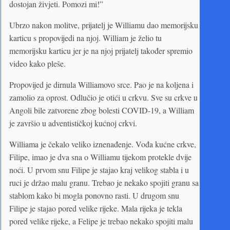
dostojan živjeti. Pomozi mi!”
Ubrzo nakon molitve, prijatelj je Williamu dao memorijsku
karticu s propovijedi na njoj. William je želio tu
memorijsku karticu jer je na njoj prijatelj također spremio
video kako pleše.
Propovijed je dirnula Williamovo srce. Pao je na koljena i
zamolio za oprost. Odlučio je otići u crkvu. Sve su crkve u
Angoli bile zatvorene zbog bolesti COVID-19, a William
je završio u adventističkoj kućnoj crkvi.
Williama je čekalo veliko iznenađenje. Vođa kućne crkve,
Filipe, imao je dva sna o Williamu tijekom protekle dvije
noći. U prvom snu Filipe je stajao kraj velikog stabla i u
ruci je držao malu granu. Trebao je nekako spojiti granu sa
stablom kako bi mogla ponovno rasti. U drugom snu
Filipe je stajao pored velike rijeke. Mala rijeka je tekla
pored velike rijeke, a Felipe je trebao nekako spojiti malu