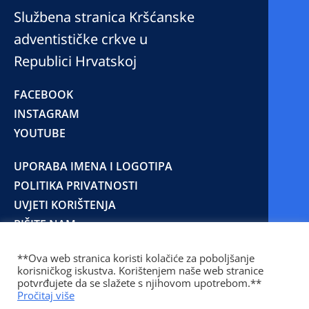
Službena stranica Kršćanske
adventističke crkve u
Republici Hrvatskoj
FACEBOOK
INSTAGRAM
YOUTUBE
UPORABA IMENA I LOGOTIPA
POLITIKA PRIVATNOSTI
UVJETI KORIŠTENJA
PIŠITE NAM
**Ova web stranica koristi kolačiće za poboljšanje
korisničkog iskustva. Korištenjem naše web stranice
© 2025 Copyright © 2023 Kršćanska adventistička
potvrđujete da se slažete s njihovom upotrebom.**
crkva u Republici Hrvatskoj
Pročitaj više
Prilaz Gjure Deželića 77 Zagreb 10000 Hrvatska 01