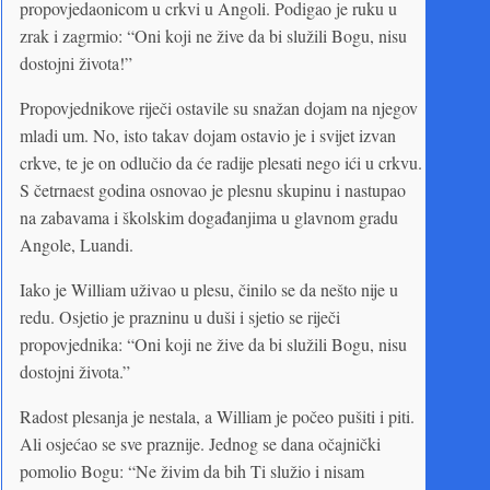
propovjedaonicom u crkvi u Angoli. Podigao je ruku u
zrak i zagrmio: “Oni koji ne žive da bi služili Bogu, nisu
dostojni života!”
Propovjednikove riječi ostavile su snažan dojam na njegov
mladi um. No, isto takav dojam ostavio je i svijet izvan
crkve, te je on odlučio da će radije plesati nego ići u crkvu.
S četrnaest godina osnovao je plesnu skupinu i nastupao
na zabavama i školskim događanjima u glavnom gradu
Angole, Luandi.
Iako je William uživao u plesu, činilo se da nešto nije u
redu. Osjetio je prazninu u duši i sjetio se riječi
propovjednika: “Oni koji ne žive da bi služili Bogu, nisu
dostojni života.”
Radost plesanja je nestala, a William je počeo pušiti i piti.
Ali osjećao se sve praznije. Jednog se dana očajnički
pomolio Bogu: “Ne živim da bih Ti služio i nisam