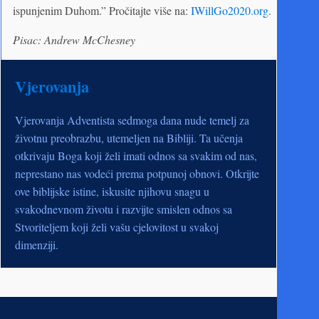
ispunjenim Duhom.” Pročitajte više na:
IWillGo2020.org
.
Pisac: Andrew McChesney
Vjerovanja
Vjerovanja Adventista sedmoga dana nude temelj za
životnu preobrazbu, utemeljen na Bibliji. Ta učenja
otkrivaju Boga koji želi imati odnos sa svakim od nas,
neprestano nas vodeći prema potpunoj obnovi. Otkrijte
ove biblijske istine, iskusite njihovu snagu u
svakodnevnom životu i razvijte smislen odnos sa
Stvoriteljem koji želi vašu cjelovitost u svakoj
dimenziji.