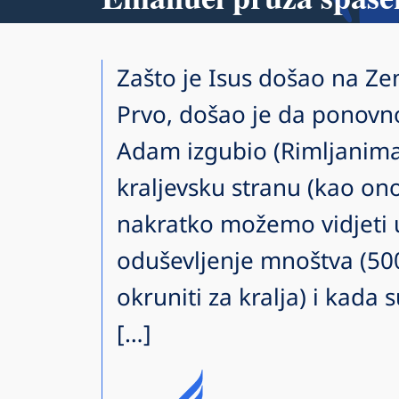
Zašto je Isus došao na Ze
Prvo, došao je da ponovno
Adam izgubio (Rimljanima
kraljevsku stranu (kao ono
nakratko možemo vidjeti u
oduševljenje mnoštva (5000
okruniti za kralja) i kada 
[…]