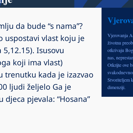
Vjerov
mlju da bude “s nama”?
Vjerovanja A
 uspostavi vlast koju je
životnu preob
 5,12.15). Isusovu
otkrivaju Bog
nas, nepresta
ga koji ima vlast)
Otkrijte ove b
 trenutku kada je izazvao
svakodnevnom 
Stvoriteljem k
 ljudi željelo Ga je
dimenziji.
su djeca pjevala: “Hosana”