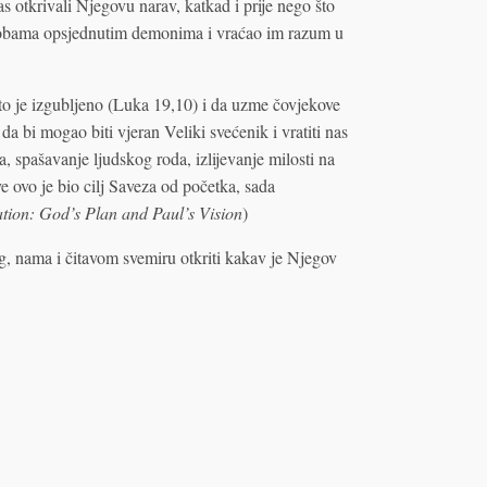
as otkrivali Njegovu narav, katkad i prije nego što
 osobama opsjednutim demonima i vraćao im razum u
 što je izgubljeno (Luka 19,10) i da uzme čovjekove
da bi mogao biti vjeran Veliki svećenik i vratiti nas
, spašavanje ljudskog roda, izlijevanje milosti na
e ovo je bio cilj Saveza od početka, sada
cation: God’s Plan and Paul’s Vision
)
, nama i čitavom svemiru otkriti kakav je Njegov