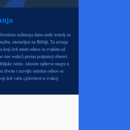
anja
dventista sedmoga dana nude temelj za
razbu, utemeljen na Bibliji. Ta učenja
a koji želi imati odnos sa svakim od
no nas vodeći prema potpunoj obnovi.
iblijske istine, iskusite njihovu snagu u
životu i razvijte smislen odnos sa
oji želi vašu cjelovitost u svakoj