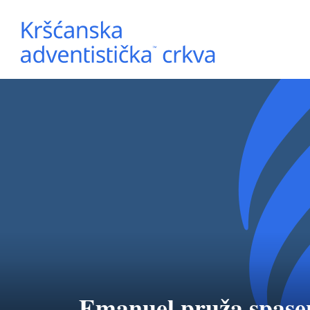
Emanuel pruža spase