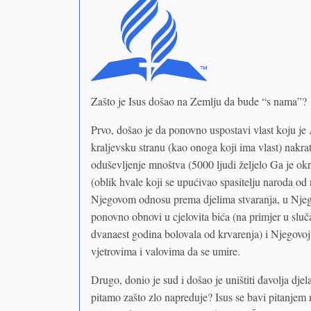
Zašto je Isus došao na Zemlju da bude “s nama”?
Prvo, došao je da ponovno uspostavi vlast koju j
kraljevsku stranu (kao onoga koji ima vlast) nakr
oduševljenje mnoštva (5000 ljudi željelo Ga je okr
(oblik hvale koji se upućivao spasitelju naroda od 
Njegovom odnosu prema djelima stvaranja, u Njego
ponovno obnovi u cjelovita bića (na primjer u slučaj
dvanaest godina bolovala od krvarenja) i Njegovoj 
vjetrovima i valovima da se umire.
Drugo, donio je sud i došao je uništiti đavolja djel
pitamo zašto zlo napreduje? Isus se bavi pitanjem 