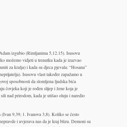
e Adam izgubio (Rimljanima 5,12.15). Isusovu
atko možemo vidjeti u trenutku kada je izazvao
uniti za kralja) i kada su djeca pjevala: “Hosana”
neprijatelja). Isusovu vlast također zapažamo u
voj sposobnosti da slomljena ljudska bića
u čovjeka koji je rođen slijep i žene koja je
sili nad prirodom, kada je utišao oluju i naredio
a (Ivan 9,39; 1. Ivanova 3,8). Koliko se često
nepravde i uvjerava nas da je kraj blizu. Demoni su