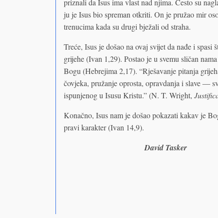
priznali da Isus ima vlast nad njima. Često su nagl
ju je Isus bio spreman otkriti. On je pružao mir
trenucima kada su drugi bježali od straha.
Treće, Isus je došao na ovaj svijet da nađe i spasi
grijehe (Ivan 1,29). Postao je u svemu sličan nama 
Bogu (Hebrejima 2,17). “Rješavanje pitanja grijeha
čovjeka, pružanje oprosta, opravdanja i slave — sv
ispunjenog u Isusu Kristu.” (N. T. Wright,
Justifi
Konačno, Isus nam je došao pokazati kakav je Bog
pravi karakter (Ivan 14,9).
David Tasker