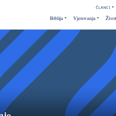
ČLANCI
Biblija
Vjerovanja
Živo
nje