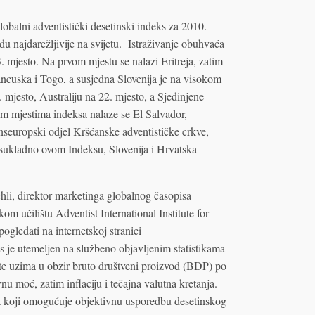
balni adventistički desetinski indeks za 2010.
u najdarežljivije na svijetu. Istraživanje obuhvaća
mjesto. Na prvom mjestu se nalazi Eritreja, zatim
ancuska i Togo, a susjedna Slovenija je na visokom
 mjesto, Australiju na 22. mjesto, a Sjedinjene
m mjestima indeksa nalaze se El Salvador,
seuropski odjel Kršćanske adventističke crkve,
 sukladno ovom Indeksu, Slovenija i Hrvatska
hli, direktor marketinga globalnog časopisa
om učilištu Adventist International Institute for
gledati na internetskoj stranici
ks je utemeljen na službeno objavljenim statistikama
te uzima u obzir bruto društveni proizvod (BDP) po
u moć, zatim inflaciju i tečajna valutna kretanja.
ent koji omogućuje objektivnu usporedbu desetinskog