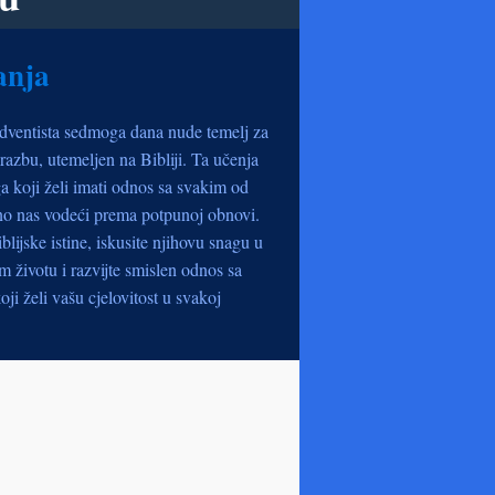
anja
dventista sedmoga dana nude temelj za
razbu, utemeljen na Bibliji. Ta učenja
a koji želi imati odnos sa svakim od
no nas vodeći prema potpunoj obnovi.
iblijske istine, iskusite njihovu snagu u
životu i razvijte smislen odnos sa
oji želi vašu cjelovitost u svakoj