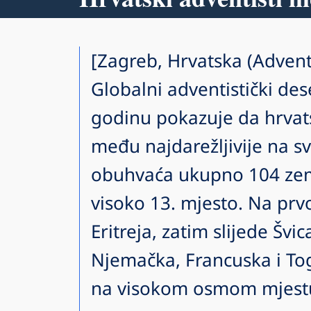
[Zagreb, Hrvatska (Advent
Globalni adventistički des
godinu pokazuje da hrvats
među najdarežljivije na sv
obuhvaća ukupno 104 zem
visoko 13. mjesto. Na prv
Eritreja, zatim slijede Švi
Njemačka, Francuska i Tog
na visokom osmom mjestu