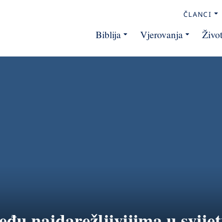
ČLANCI
Biblija
Vjerovanja
Živo
eđu najdarežljivijima u svije