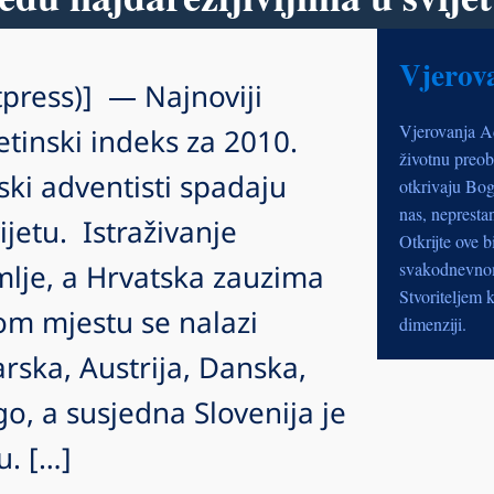
Vjerov
press)] — Najnoviji
Vjerovanja A
etinski indeks za 2010.
životnu preob
ki adventisti spadaju
otkrivaju Bog
nas, nepresta
ijetu. Istraživanje
Otkrijte ove b
lje, a Hrvatska zauzima
svakodnevnom 
Stvoriteljem k
om mjestu se nalazi
dimenziji.
carska, Austrija, Danska,
o, a susjedna Slovenija je
. […]