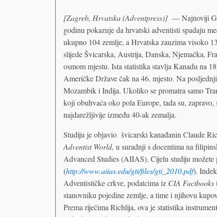
[Zagreb, Hrvatska (Adventpress)]
— Najnoviji Glo
godinu pokazuje da hrvatski adventisti spadaju međ
ukupno 104 zemlje, a Hrvatska zauzima visoko 13. 
slijede Švicarska, Austrija, Danska, Njemačka, Fr
osmom mjestu. Ista statistika stavlja Kanadu na 18.
Američke Države čak na 46. mjesto. Na posljednji
Mozambik i Indija. Ukoliko se promatra samo Tran
koji obuhvaća oko pola Europe, tada su, zapravo,
najdarežljivije između 40-ak zemalja.
Studiju je objavio švicarski kanađanin Claude Ric
Adventist World,
u suradnji s docentima na filipinsk
Advanced Studies (AIIAS). Cijelu studiju možete po
(
http://www.aiias.edu/gti/files/gti_2010.pdf
). Inde
Adventističke crkve, podatcima iz
CIA Factbooks
stanovniku pojedine zemlje, a time i njihovu kupovn
Prema riječima Richlija, ova je statistika instrum