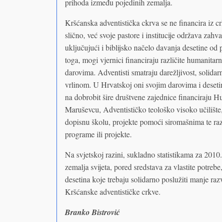
prihoda između pojedinih zemalja.
Kršćanska adventistička ckrva se ne financira iz c
slično, već svoje pastore i institucije održava zah
uključujući i biblijsko načelo davanja desetine od
toga, mogi vjernici financiraju različite humanita
darovima. Adventisti smatraju darežljivost, solid
vrlinom. U Hrvatskoj oni svojim darovima i deseti
na dobrobit šire društvene zajednice financiraju
Maruševcu, Adventističko teološko visoko učiliš
dopisnu školu, projekte pomoći siromašnima te razl
programe ili projekte.
Na svjetskoj razini, sukladno statistikama za 2010.
zemalja svijeta, pored sredstava za vlastite potrebe,
desetina koje trebaju solidarno poslužiti manje ra
Kršćanske adventističke crkve.
Branko Bistrović