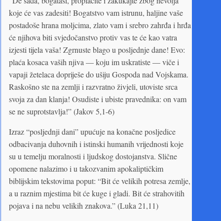
“De sada, bogataši, proplačite i zakukajte zbog nevolja
koje će vas zadesiti! Bogatstvo vam istrunu, haljine vaše
postadoše hrana moljcima, zlato vam i srebro zahrđa i hrđa
će njihova biti svjedočanstvo protiv vas te će kao vatra
izjesti tijela vaša! Zgrnuste blago u posljednje dane! Evo:
plaća kosaca vaših njiva — koju im uskratiste — viče i
vapaji žetelaca dopriješe do ušiju Gospoda nad Vojskama.
Raskošno ste na zemlji i razvratno živjeli, utoviste srca
svoja za dan klanja! Osudiste i ubiste pravednika: on vam
se ne suprotstavlja!” (Jakov 5,1-6)
Izraz “posljednji dani” upućuje na konačne posljedice
odbacivanja duhovnih i istinski humanih vrijednosti koje
su u temelju moralnosti i ljudskog dostojanstva. Slične
opomene nalazimo i u takozvanim apokaliptičkim
biblijskim tekstovima poput: “Bit će velikih potresa zemlje,
a u raznim mjestima bit će kuge i gladi. Bit će strahovitih
pojava i na nebu velikih znakova.” (Luka 21,11)