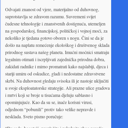
Odvajati znanost od vjere, materijalno od duhovnog,
suprotstavlja se zdravom razumu. Suvremeni svijet
čudesne tehnologije i znanstvenih dostignuća, utemeljen
na gospodarskoj, financijskoj, političkoj i vojnoj moći, za
nekoliko je tjedana gotovo oboren s nogu. Čini se da je
došlo na naplatu remećenje ekološkog i društvenog sklada
prirodnog sustava našeg planeta. Imućni moćnici smatraju
legalnim otimati i iscrpljivati zajednička prirodna dobra,
zakidati radnike i mirno promatrati kako najslabiji, djeca i
stariji umiru od oskudice, gladi i nedostatne zdravstvene
skrbi. Na duhovnost gledaju svisoka ili je nastoje uključiti
u svoje eksploatatorske strategije. Ali prazne ulice gradova
i mrtvi koji se broje u tisućama djeluju sablasno i
opominjujuće. Kao da su se, inače korisni virusi,
odjednom “pobunili” protiv tako velike nepravde i
nesklada. Sveto pismo poručuje: