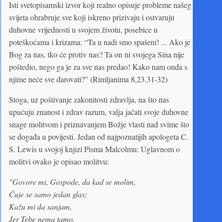
Isti svetopisamski izvor koji realno opisuje probleme našeg
svijeta ohrabruje sve koji iskreno prizivaju i ostvaruju
duhovne vrijednosti u svojem životu, posebice u
poteškoćama i krizama: “Ta u nadi smo spašeni! ... Ako je
Bog za nas, tko će protiv nas? Ta on ni svojega Sina nije
poštedio, nego ga je za sve nas predao! Kako nam onda s
njime neće sve darovati?” (Rimljanima 8,23.31-32)
Stoga, uz poštivanje zakonitosti zdravlja, na što nas
upućuju znanost i zdrav razum, valja jačati svoje duhovne
snage molitvom i priznavanjem Božje vlasti nad svime što
se događa u povijesti. Jedan od najpoznatijih apologeta C.
S. Lewis u svojoj knjizi Pisma Malcolmu: Uglavnom o
molitvi ovako je opisao molitvu:
"Govore mi, Gospode, da kad se molim,
Čuje se samo jedan glas;
Kažu mi da sanjam,
Jer Tebe nema tamo,