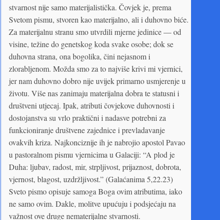
stvarnost nije samo materijalistička. Čovjek je, prema
Svetom pismu, stvoren kao materijalno, ali i duhovno biće.
Za materijalnu stranu smo utvrdili mjerne jedinice — od
visine, težine do genetskog koda svake osobe; dok se
duhovna strana, ona bogolika, čini nejasnom i
zlorabljenom. Možda smo za to najviše krivi mi vjernici,
jer nam duhovno dobro nije uvijek primarno usmjerenje u
životu. Više nas zanimaju materijalna dobra te statusni i
društveni utjecaj. Ipak, atributi čovjekove duhovnosti i
dostojanstva su vrlo praktični i nadasve potrebni za
funkcioniranje društvene zajednice i prevladavanje
ovakvih kriza. Najkonciznije ih je nabrojio apostol Pavao
u pastoralnom pismu vjernicima u Galaciji: “A plod je
Duha: ljubav, radost, mir, strpljivost, prijaznost, dobrota,
vjernost, blagost, uzdržljivost.” (Galaćanima 5,22.23)
Sveto pismo opisuje samoga Boga ovim atributima, iako
ne samo ovim. Dakle, molitve upućuju i podsjećaju na
važnost ove druge nematerijalne stvarnosti.