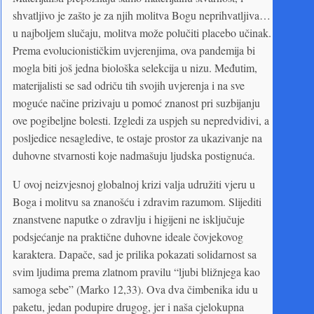
shvatljivo je zašto je za njih molitva Bogu neprihvatljiva…
u najboljem slučaju, molitva može polučiti placebo učinak.
Prema evolucionističkim uvjerenjima, ova pandemija bi
mogla biti još jedna biološka selekcija u nizu. Međutim,
materijalisti se sad odriču tih svojih uvjerenja i na sve
moguće načine prizivaju u pomoć znanost pri suzbijanju
ove pogibeljne bolesti. Izgledi za uspjeh su nepredvidivi, a
posljedice nesagledive, te ostaje prostor za ukazivanje na
duhovne stvarnosti koje nadmašuju ljudska postignuća.
U ovoj neizvjesnoj globalnoj krizi valja udružiti vjeru u
Boga i molitvu sa znanošću i zdravim razumom. Slijediti
znanstvene naputke o zdravlju i higijeni ne isključuje
podsjećanje na praktične duhovne ideale čovjekovog
karaktera. Dapače, sad je prilika pokazati solidarnost sa
svim ljudima prema zlatnom pravilu “ljubi bližnjega kao
samoga sebe” (Marko 12,33). Ova dva čimbenika idu u
paketu, jedan podupire drugog, jer i naša cjelokupna