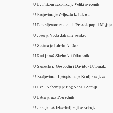
Veliki svećenik
U Levitskom zakoniku je
.
Zvijezda iz Jakova
U Brojevima je
.
Prorok poput Mojsija
U Ponovljenom zakonu je
Vođa Jahvine vojske
U Jošui je
.
Jahvin Anđeo
U Sucima je
.
naš Skrbnik i Otkupnik
U Ruti je
.
Gospodin i Davidov Potomak
U Samuelu je
.
Kralj kraljeva
U Kraljevima i Ljetopisima je
.
Bog Neba i Zemlje
U Ezri i Nehemiji je
.
Posrednik
U Esteri je naš
.
Izbavitelj koji uskrisuje
U Jobu je naš
.