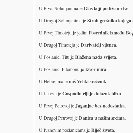
Glas koji podiže mrtve
U Prvoj Solunjanima je
.
Strah grešnika kojega 
U Drugoj Solunjanima je
Posrednik između Boga
U Prvoj Timoteju je jedini
Darivatelj vijenca
U Drugoj Timoteju je
.
Blažena nada svijeta
U Poslanici Titu je
.
Izvor mira
U Poslanici Filemonu je
.
naš Veliki svećenik
U Hebrejima je
.
Gospodin čiji je dolazak blizu
U Jakovu je
.
Jaganjac bez nedostatka
U Prvoj Petrovoj je
.
Danica u našim srcima
U Drugoj Petrovoj je
.
Riječ života
U Ivanovim poslanicama je
.