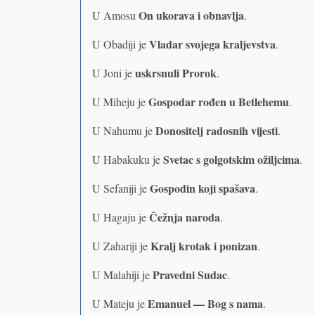
On ukorava i obnavlja
U Amosu
.
Vladar svojega kraljevstva
U Obadiji je
.
uskrsnuli Prorok
U Joni je
.
Gospodar rođen u Betlehemu
U Miheju je
.
Donositelj radosnih vijesti
U Nahumu je
.
Svetac s golgotskim ožiljcima
U Habakuku je
.
Gospodin koji spašava
U Sefaniji je
.
Čežnja naroda
U Hagaju je
.
Kralj krotak i ponizan
U Zahariji je
.
Pravedni Sudac
U Malahiji je
.
Emanuel — Bog s nama
U Mateju je
.