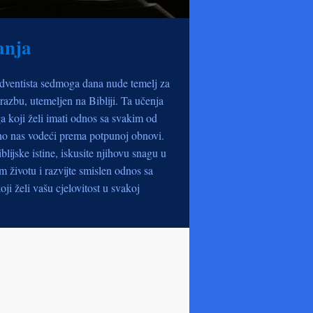
anja
dventista sedmoga dana nude temelj za
razbu, utemeljen na Bibliji. Ta učenja
a koji želi imati odnos sa svakim od
no nas vodeći prema potpunoj obnovi.
iblijske istine, iskusite njihovu snagu u
životu i razvijte smislen odnos sa
oji želi vašu cjelovitost u svakoj