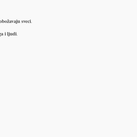
obožavaju sveci
.
 i ljudi
.