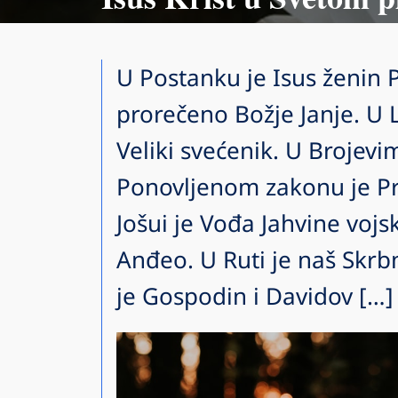
U Postanku je Isus ženin 
prorečeno Božje Janje. U 
Veliki svećenik. U Brojevim
Ponovljenom zakonu je Pr
Jošui je Vođa Jahvine vojs
Anđeo. U Ruti je naš Skrb
je Gospodin i Davidov […]