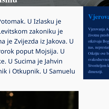
Vjerov
Potomak. U Izlasku je
Vjerovanja A
Levitskom zakoniku je
životnu preob
a je Zvijezda iz Jakova. U
otkrivaju Bog
nas, nepresta
orok poput Mojsija. U
Otkrijte ove b
ke. U Sucima je Jahvin
svakodnevnom 
Stvoriteljem k
nik i Otkupnik. U Samuelu
dimenziji.