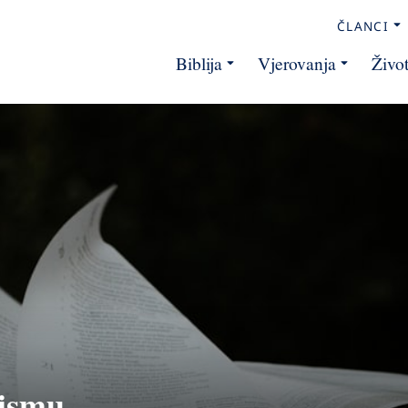
ČLANCI
Biblija
Vjerovanja
Živo
pismu