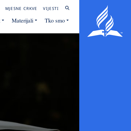
MJESNE CRKVE
VIJESTI
t
Materijali
Tko smo