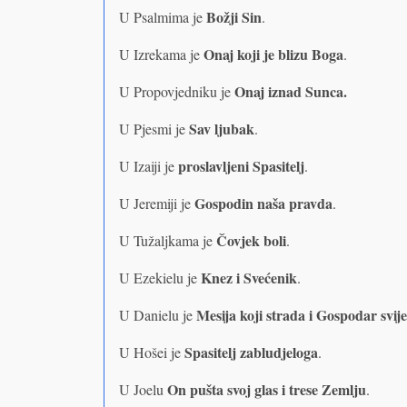
Božji Sin
U Psalmima je
.
Onaj koji je blizu Boga
U Izrekama je
.
Onaj iznad Sunca.
U Propovjedniku je
Sav ljubak
U Pjesmi je
.
proslavljeni Spasitelj
U Izaiji je
.
Gospodin naša pravda
U Jeremiji je
.
Čovjek boli
U Tužaljkama je
.
Knez i Svećenik
U Ezekielu je
.
Mesija koji strada i Gospodar svije
U Danielu je
Spasitelj zabludjeloga
U Hošei je
.
On pušta svoj glas i trese Zemlju
U Joelu
.