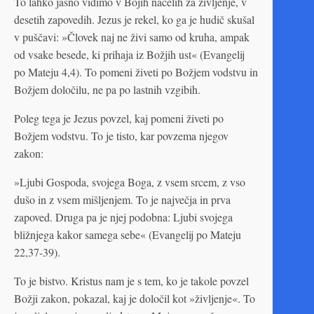
To lahko jasno vidimo v Bojih načelih za življenje, v
desetih zapovedih. Jezus je rekel, ko ga je hudič skušal
v puščavi: »Človek naj ne živi samo od kruha, ampak
od vsake besede, ki prihaja iz Božjih ust« (Evangelij
po Mateju 4,4). To pomeni živeti po Božjem vodstvu in
Božjem določilu, ne pa po lastnih vzgibih.
Poleg tega je Jezus povzel, kaj pomeni živeti po
Božjem vodstvu. To je tisto, kar povzema njegov
zakon:
»Ljubi Gospoda, svojega Boga, z vsem srcem, z vso
dušo in z vsem mišljenjem. To je največja in prva
zapoved. Druga pa je njej podobna: Ljubi svojega
bližnjega kakor samega sebe« (Evangelij po Mateju
22,37-39).
To je bistvo. Kristus nam je s tem, ko je takole povzel
Božji zakon, pokazal, kaj je določil kot »življenje«. To