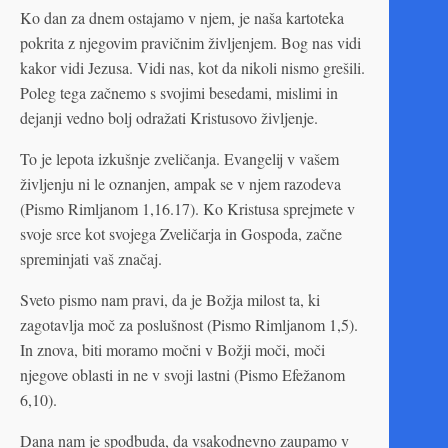
Ko dan za dnem ostajamo v njem, je naša kartoteka
pokrita z njegovim pravičnim življenjem. Bog nas vidi
kakor vidi Jezusa. Vidi nas, kot da nikoli nismo grešili.
Poleg tega začnemo s svojimi besedami, mislimi in
dejanji vedno bolj odražati Kristusovo življenje.
To je lepota izkušnje zveličanja. Evangelij v vašem
življenju ni le oznanjen, ampak se v njem razodeva
(Pismo Rimljanom 1,16.17). Ko Kristusa sprejmete v
svoje srce kot svojega Zveličarja in Gospoda, začne
spreminjati vaš značaj.
Sveto pismo nam pravi, da je Božja milost ta, ki
zagotavlja moč za poslušnost (Pismo Rimljanom 1,5).
In znova, biti moramo močni v Božji moči, moči
njegove oblasti in ne v svoji lastni (Pismo Efežanom
6,10).
Dana nam je spodbuda, da vsakodnevno zaupamo v