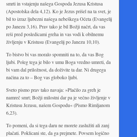
smrti in vstajenju našega Gospoda Jezusa Kristusa
(Apostolska dela 4,12). Ko je Jezus prišel na ta svet, je
bil to izraz ljubezni našega nebeškega Očeta (Evangelij
po Janezu 3,16). Prav tako je bil Božji načrt, da vas
reši pred posledicami greha in vas vodi k obilnemu
življenju v Kristusu (Evangelij po Janezu 10,10).
To bistvo bi vas moralo spomniti na to, da vas Bog
ljubi. Poleg tega je bilo v umu Boga vredno umreti, da
bi vam dal priložnost, da doživite ta dar. Ni drugega
načina za to – Bog vas globoko ljubi.
Sveto pismo prav tako navaja: »Plačilo za greh je
namreč smrt; Božji milostni dar pa je večno življenje v
Kristusu Jezusu, našem Gospodu« (Pismo Rimljanom
6,23).
To pomeni, da si tega daru ne morete zaslužiti ali zanj
plačati. Poklicani ste, da ga prejmete. Povsem logično