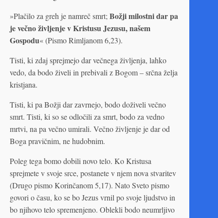
Božji milostni dar pa
»Plačilo za greh je namreč smrt;
je večno življenje v Kristusu Jezusu, našem
Gospodu
« (Pismo Rimljanom 6,23).
Tisti, ki zdaj sprejmejo dar večnega življenja, lahko
vedo, da bodo živeli in prebivali z Bogom – srčna želja
kristjana.
Tisti, ki pa Božji dar zavrnejo, bodo doživeli večno
smrt. Tisti, ki so se odločili za smrt, bodo za vedno
mrtvi, na pa večno umirali. Večno življenje je dar od
Boga pravičnim, ne hudobnim.
Poleg tega bomo dobili novo telo. Ko Kristusa
sprejmete v svoje srce, postanete v njem nova stvaritev
(Drugo pismo Korinčanom 5,17). Nato Sveto pismo
govori o času, ko se bo Jezus vrnil po svoje ljudstvo in
bo njihovo telo spremenjeno. Oblekli bodo neumrljivo