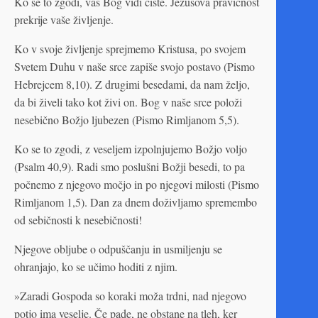
Ko se to zgodi, vas Bog vidi čiste. Jezusova pravičnost
prekrije vaše življenje.
Ko v svoje življenje sprejmemo Kristusa, po svojem
Svetem Duhu v naše srce zapiše svojo postavo (Pismo
Hebrejcem 8,10). Z drugimi besedami, da nam željo,
da bi živeli tako kot živi on. Bog v naše srce položi
nesebično Božjo ljubezen (Pismo Rimljanom 5,5).
Ko se to zgodi, z veseljem izpolnjujemo Božjo voljo
(Psalm 40,9). Radi smo poslušni Božji besedi, to pa
počnemo z njegovo močjo in po njegovi milosti (Pismo
Rimljanom 1,5). Dan za dnem doživljamo spremembo
od sebičnosti k nesebičnosti!
Njegove obljube o odpuščanju in usmiljenju se
ohranjajo, ko se učimo hoditi z njim.
»Zaradi Gospoda so koraki moža trdni, nad njegovo
potjo ima veselje. Če pade, ne obstane na tleh, ker