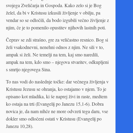
svojega Zveličarja in Gospoda. Kako zelo si je Bog
želel, da bi v Kristusu izkusili življenje v obilju, pa
vendar so se odločili, da bodo izgubili večno življenje z
njim, če je to pomenilo opustitev njihovih lastnih poti.
Čeprav se zdi strašno, gre za veličastno resnico. Bog si
želi vsakodnevni, nenehni odnos z njim. Ne sili v to,
ampak si želi. Ne temelji na tem, kaj smo naredili,
ampak na tem, kdo smo – njegova stvaritev, odkupljeni
s smrtjo njegovega Sina.
To nas vodi do naslednje točke: dar večnega življenja v
Kristusu Jezusu se ohranja, ko ostajamo v njem. To je
opisano kot mladika, ki še naprej živi in raste, medtem
ko ostaja na trti (Evangelij po Janezu 15,1-6). Dobra
novica je, da nam nihče ne more odvzeti tega daru, vse
dokler smo odločeni ostati v Kristusu (Evangelij po
Janezu 10,28).