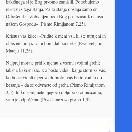
kakršnega si je Bog prvotno zamislil. Potrebujemo
rešitev iz tega stanja. Za to stanje obstaja samo en
Odrešenik: »Zahvaljen bodi Bog po Jezusu Kristusu,
našem Gospodu« (Pismo Rimljanom 7,25).
Kristus vas kliče: »Pridite k meni vsi, ki ste utrujeni in
obteženi, in jaz vam bom dal počitek« (Evangelij po
Mateju 11,28).
Najprej morate priti k njemu z vsemi svojimi grehi;
takšni, kakršni ste. Ko boste videli, kaj je storil za vas,
ko boste videli njegovo dobroto, vas bo to vodilo do
kesanja – da se odvrnete od greha (Pismo Rimljanom
2,5). In ko sprejmete njegovo obljubo o odpuščanju,
vam je odpuščeno (Prvo Janezovo pismo 1,9).