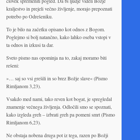
človek spremeniti pogled. Da bi ljudje videli Božje
kraljestvo in prejeli večno življenje, morajo prepoznati
potrebo po Odrešeniku.
To je bilo na začetku opisano kot odnos z Bogom.
Poglejmo si bolj natančno, kako lahko oseba vstopi v
ta odnos in izkusi ta dar.
Sveto pismo nas opominja na to, zakaj moramo biti
rešeni:
»… saj so vsi grešili in so brez Božje slave« (Pismo
Rimljanom 3,23).
Vsakdo med nami, tako reven kot bogat, je spregledal
znamenje večnega življenja. Odločili smo se spoznati,
kako izgleda greh – izbrati greh pa pomeni smrt (Pismo
Rimljanom 6,23).
Ne obstaja nobena druga pot iz tega, razen po Božji