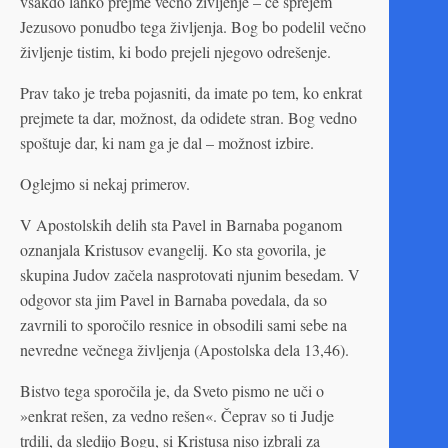
vsakdo lahko prejme večno življenje – če sprejem
Jezusovo ponudbo tega življenja. Bog bo podelil večno
življenje tistim, ki bodo prejeli njegovo odrešenje.
Prav tako je treba pojasniti, da imate po tem, ko enkrat
prejmete ta dar, možnost, da odidete stran. Bog vedno
spoštuje dar, ki nam ga je dal – možnost izbire.
Oglejmo si nekaj primerov.
V Apostolskih delih sta Pavel in Barnaba poganom
oznanjala Kristusov evangelij. Ko sta govorila, je
skupina Judov začela nasprotovati njunim besedam. V
odgovor sta jim Pavel in Barnaba povedala, da so
zavrnili to sporočilo resnice in obsodili sami sebe na
nevredne večnega življenja (Apostolska dela 13,46).
Bistvo tega sporočila je, da Sveto pismo ne uči o
»enkrat rešen, za vedno rešen«. Čeprav so ti Judje
trdili, da sledijo Bogu, si Kristusa niso izbrali za