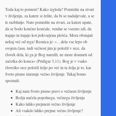
Toda kaj to pomeni? Kako izgleda? Pomislite na stvari
v življenju, za katere si želite, da bi se nadaljevale, a se
le razblinijo. Nato pomislite na stvari, za katere upate,
da se bodo končno končale, vendar se vseeno zdi, da
trajajo in trajajo kot pokvarjena plošča. Mora obstajati
nekaj več od tega! Resnica je: »…dela vse lepo ob
svojem času, tudi večnost jim je položil v srce, da
človek dela, ki ga je Bog naredil, ne more doumeti od
začetka do konca« (Pridigar 3,11). Bog je v vsako
človeško srce položil željo po več in ta želja je to, kar
Sveto pismo imenuje večno življenje. Tukaj bomo
spoznali:
Kaj nam Sveto pismo pravi o večnem življenju
Božja načela popolnega, večnega življenja
Kako lahko prejmem večno življenje
Ali vsakdo lahko prejme večno življenje?