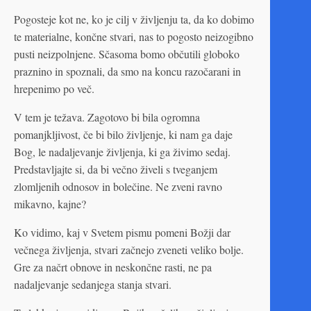
Pogosteje kot ne, ko je cilj v življenju ta, da ko dobimo
te materialne, končne stvari, nas to pogosto neizogibno
pusti neizpolnjene. Sčasoma bomo občutili globoko
praznino in spoznali, da smo na koncu razočarani in
hrepenimo po več.
V tem je težava. Zagotovo bi bila ogromna
pomanjkljivost, če bi bilo življenje, ki nam ga daje
Bog, le nadaljevanje življenja, ki ga živimo sedaj.
Predstavljajte si, da bi večno živeli s tveganjem
zlomljenih odnosov in bolečine. Ne zveni ravno
mikavno, kajne?
Ko vidimo, kaj v Svetem pismu pomeni Božji dar
večnega življenja, stvari začnejo zveneti veliko bolje.
Gre za načrt obnove in neskončne rasti, ne pa
nadaljevanje sedanjega stanja stvari.