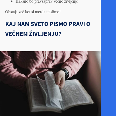
Kakšno bo pravzaprav večno življenje
Obstaja več kot si morda mislimo!
KAJ NAM SVETO PISMO PRAVI O
VEČNEM ŽIVLJENJU?