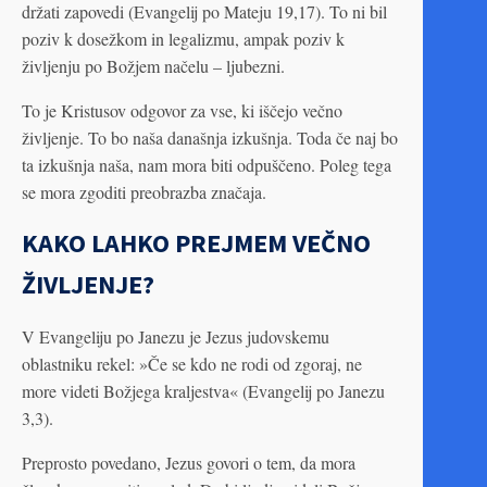
držati zapovedi (Evangelij po Mateju 19,17). To ni bil
poziv k dosežkom in legalizmu, ampak poziv k
življenju po Božjem načelu – ljubezni.
To je Kristusov odgovor za vse, ki iščejo večno
življenje. To bo naša današnja izkušnja. Toda če naj bo
ta izkušnja naša, nam mora biti odpuščeno. Poleg tega
se mora zgoditi preobrazba značaja.
KAKO LAHKO PREJMEM VEČNO
ŽIVLJENJE?
V Evangeliju po Janezu je Jezus judovskemu
oblastniku rekel: »Če se kdo ne rodi od zgoraj, ne
more videti Božjega kraljestva« (Evangelij po Janezu
3,3).
Preprosto povedano, Jezus govori o tem, da mora