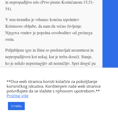
in nepropadljivo telo (Prvo pismo Korinčanom 15,51-
54).
V tem trenutku je vrhunec končna izpolnitev
Kristusove obljube, da nam da večno življenje.
Njegova vrnitev je popolna osvoboditev od grešnega
sveta.
Priljubljene igre in filmi so predstavljali nesmrtnost in
nepropadljivost kot nekaj, kar je treba doseči. Stanje,
ko je nekdo nepremagljiv ali neuničljiv. Spet drugič pa
to pomeni, da človek ne more umreti zaradi naravnega
vzroka, vendar ga nekdo lahko še vedno ubije. Kot
**Ova web stranica koristi kolačiće za poboljšanje
smo spoznavali, Sveto pismo pravi, da imeti večno
korisničkog iskustva. Korištenjem naše web stranice
življenje pomeni prejeti Božji dar. Tega se ne da
potvrđujete da se slažete s njihovom upotrebom.**
Pročitaj više
doseči, ampak je treba sprejeti.
U redu
V nasprotju s priljubljeno znanstveno fantastiko, Sveto
pismo nesmrtnost opisuje kot harmonijo z Bogom.