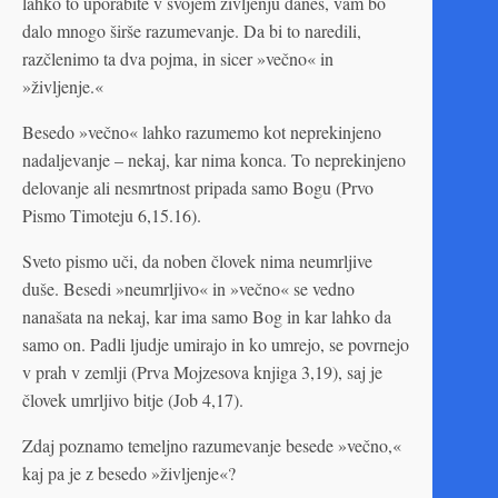
lahko to uporabite v svojem življenju danes, vam bo
dalo mnogo širše razumevanje. Da bi to naredili,
razčlenimo ta dva pojma, in sicer »večno« in
»življenje.«
Besedo »večno« lahko razumemo kot neprekinjeno
nadaljevanje – nekaj, kar nima konca. To neprekinjeno
delovanje ali nesmrtnost pripada samo Bogu (Prvo
Pismo Timoteju 6,15.16).
Sveto pismo uči, da noben človek nima neumrljive
duše. Besedi »neumrljivo« in »večno« se vedno
nanašata na nekaj, kar ima samo Bog in kar lahko da
samo on. Padli ljudje umirajo in ko umrejo, se povrnejo
v prah v zemlji (Prva Mojzesova knjiga 3,19), saj je
človek umrljivo bitje (Job 4,17).
Zdaj poznamo temeljno razumevanje besede »večno,«
kaj pa je z besedo »življenje«?