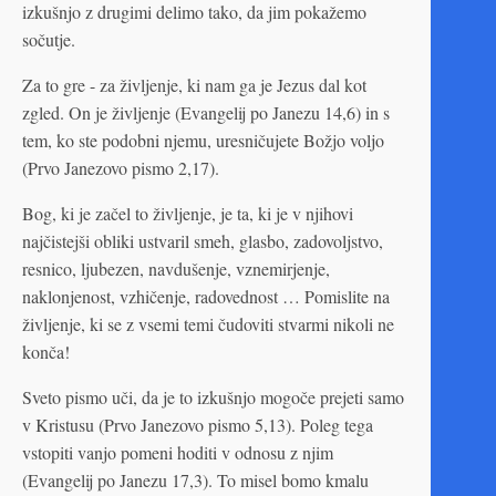
izkušnjo z drugimi delimo tako, da jim pokažemo
sočutje.
Za to gre - za življenje, ki nam ga je Jezus dal kot
zgled. On je življenje (Evangelij po Janezu 14,6) in s
tem, ko ste podobni njemu, uresničujete Božjo voljo
(Prvo Janezovo pismo 2,17).
Bog, ki je začel to življenje, je ta, ki je v njihovi
najčistejši obliki ustvaril smeh, glasbo, zadovoljstvo,
resnico, ljubezen, navdušenje, vznemirjenje,
naklonjenost, vzhičenje, radovednost … Pomislite na
življenje, ki se z vsemi temi čudoviti stvarmi nikoli ne
konča!
Sveto pismo uči, da je to izkušnjo mogoče prejeti samo
v Kristusu (Prvo Janezovo pismo 5,13). Poleg tega
vstopiti vanjo pomeni hoditi v odnosu z njim
(Evangelij po Janezu 17,3). To misel bomo kmalu