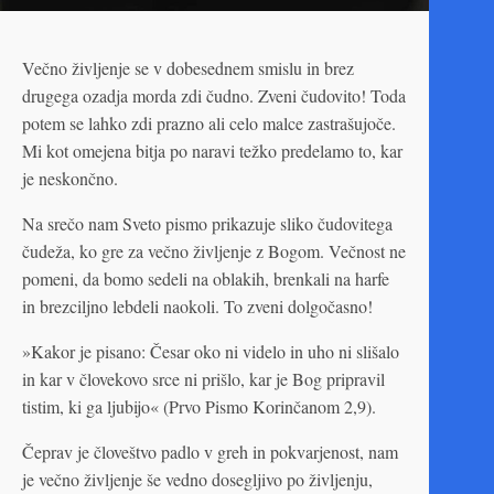
Večno življenje se v dobesednem smislu in brez
drugega ozadja morda zdi čudno. Zveni čudovito! Toda
potem se lahko zdi prazno ali celo malce zastrašujoče.
Mi kot omejena bitja po naravi težko predelamo to, kar
je neskončno.
Na srečo nam Sveto pismo prikazuje sliko čudovitega
čudeža, ko gre za večno življenje z Bogom. Večnost ne
pomeni, da bomo sedeli na oblakih, brenkali na harfe
in brezciljno lebdeli naokoli. To zveni dolgočasno!
»Kakor je pisano: Česar oko ni videlo in uho ni slišalo
in kar v človekovo srce ni prišlo, kar je Bog pripravil
tistim, ki ga ljubijo« (Prvo Pismo Korinčanom 2,9).
Čeprav je človeštvo padlo v greh in pokvarjenost, nam
je večno življenje še vedno dosegljivo po življenju,