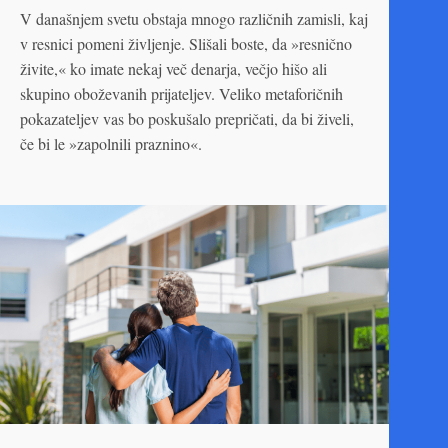
V današnjem svetu obstaja mnogo različnih zamisli, kaj
v resnici pomeni življenje. Slišali boste, da »resnično
živite,« ko imate nekaj več denarja, večjo hišo ali
skupino oboževanih prijateljev. Veliko metaforičnih
pokazateljev vas bo poskušalo prepričati, da bi živeli,
če bi le »zapolnili praznino«.