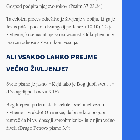
Gospod podpira njegovo roko« (Psalm 37,23.24).
Ta celoten proces odrešitve je življenje v obilju, ki ga je
Jezus prišel podarit (Evangelij po Janezu 10,10). To je
življenje, ki se nadaljuje skozi večnost. Odkupljeni in v
pravem odnosu s stvarnikom vesolja.
ALI VSAKDO LAHKO PREJME
VEČNO ŽIVLJENJE?
Sveto pismo je jasno: »Kajti tako je Bog ljubil svet …«
(Evangelij po Janezu 3,16).
Bog hrepeni po tem, da bi celoten svet imel večno
življenje – vsakdo! On »noče, da bi se kdo pogubil,
temveč da bi vsi dosegli spreobrnjenje« in z njim večno
živeli (Drugo Petrovo pismo 3,9).