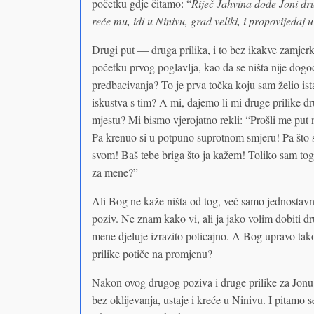
početku gdje čitamo: “
Riječ Jahvina dođe Joni dru
reče mu, idi u Ninivu, grad veliki, i propovijedaj u
Drugi put — druga prilika, i to bez ikakve zamjer
početku prvog poglavlja, kao da se ništa nije dogodi
predbacivanja? To je prva točka koju sam želio ista
iskustva s tim? A mi, dajemo li mi druge prilike 
mjestu? Mi bismo vjerojatno rekli: “Prošli me put 
Pa krenuo si u potpuno suprotnom smjeru! Pa što si
svom! Baš tebe briga što ja kažem! Toliko sam toga
za mene?”
Ali Bog ne kaže ništa od tog, već samo jednostavno
poziv. Ne znam kako vi, ali ja jako volim dobiti dr
mene djeluje izrazito poticajno. A Bog upravo tako
prilike potiče na promjenu?
Nakon ovog drugog poziva i druge prilike za Jonu
bez oklijevanja, ustaje i kreće u Ninivu. I pitamo s