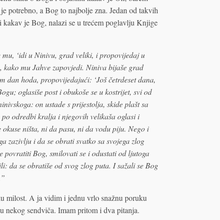
e potrebno, a Bog to najbolje zna. Jedan od takvih
i kakav je Bog, nalazi se u trećem poglavlju Knjige
mu, ‘idi u Ninivu, grad veliki, i propovijedaj u
vu, kako mu Jahve zapovjedi. Niniva bijaše grad
 dan hoda, propovijedajući: ‘Još četrdeset dana,
ogu; oglasiše post i obukoše se u kostrijet, svi od
nivskoga: on ustade s prijestolja, skide plašt sa
 po odredbi kralja i njegovih velikaša oglasi i
e okuse ništa, ni da pasu, ni da vodu piju. Nego i
ga zazivlju i da se obrati svatko sa svojega zlog
 povratiti Bog, smilovati se i odustati od ljutoga
i: da se obratiše od svog zlog puta. I sažali se Bog
.”
u milost. A ja vidim i jednu vrlo snažnu poruku
ku nekog sendviča. Imam pritom i dva pitanja.