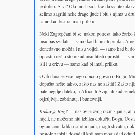
je dobio. A vi? Okolnosti su takve da svi itekako
želimo zagrliti neke drage ljude i biti s njima u d
samo kad bismo imali priliku.
Neki Zagrepčani bi se, nakon potresa, tako žarko že
nisu baš sviđali — samo kad bi imali priliku. A nek
donedavno možda i nisu voljeli — samo kad bi dob
oprostili nešto što nikad nisu htjeli oprostiti — s
išli i u crkvu — samo kad bi imali priliku.
Ovih dana se više nego obično govori o Bogu. Mnog
dopušta nešto takvo, zašto nas ne zaštiti? Zašto ni
pate negdje daleko, u Africi ili Aziji; ali kad se n
osjetljiviji, zabrinutiji i buntovniji.
Kakav je Bog?
— naslov je ovog razmišljanja, ali 
htjeli, ne možemo niti izbliza dokučiti Boga. Uos
ograničeni, krhki i smrtni ljudi, mogli shvatiti, doku
postoje zapisi i događaji koji nam mogu dati odre