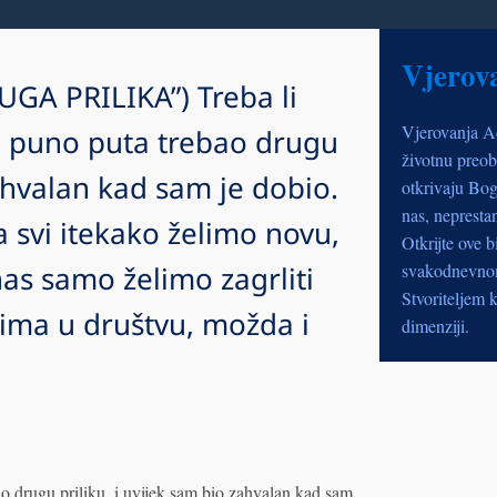
Vjerov
GA PRILIKA”) Treba li
Vjerovanja A
m puno puta trebao drugu
životnu preob
zahvalan kad sam je dobio.
otkrivaju Bog
nas, nepresta
a svi itekako želimo novu,
Otkrijte ove b
nas samo želimo zagrliti
svakodnevnom 
Stvoriteljem k
njima u društvu, možda i
dimenziji.
ao drugu priliku, i uvijek sam bio zahvalan kad sam