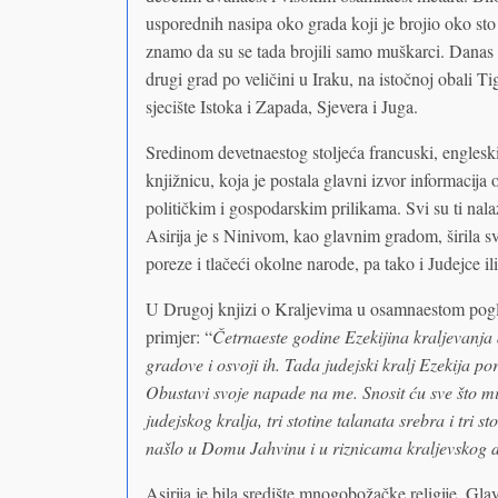
usporednih nasipa oko grada koji je brojio oko sto 
znamo da su se tada brojili samo muškarci. Danas
drugi grad po veličini u Iraku, na istočnoj obali Ti
sjecište Istoka i Zapada, Sjevera i Juga.
Sredinom devetnaestog stoljeća francuski, engleski
knjižnicu, koja je postala glavni izvor informacija o 
političkim i gospodarskim prilikama. Svi su ti na
Asirija je s Ninivom, kao glavnim gradom, širila svo
poreze i tlačeći okolne narode, pa tako i Judejce il
U Drugoj knjizi o Kraljevima u osamnaestom pogla
primjer: “
Četrnaeste godine Ezekijina kraljevanja 
gradove i osvoji ih. Tada judejski kralj Ezekija po
Obustavi svoje napade na me. Snosit ću sve što mi 
judejskog kralja, tri stotine talanata srebra i tri s
našlo u Domu Jahvinu i u riznicama kraljevskog 
Asirija je bila središte mnogobožačke religije. Gla