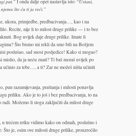
gi put.”
I onda dalje opet nastavlja isto: “
Ustani,
 njemu što ću ti ja reći.”
ke, ukora, primjedbe, predbacivanja…, kao i na
lo. Recite, nije li to milost druge prilike — i to bez
knuti. Bog uvijek daje druge prilike. Imate li
drugima? Što bismo mi rekli da smo bili na Božjem
nisi poslušao, sad snosi posljedice! Kako si mogao?
 mislio, da ja neću znati? Ti baš moraš uvijek po
 učinio za tebe…, a ti? Zar ne možeš ništa učiniti
, pun razumijevanja, praštanja i milosti ponavlja
ugu priliku. Ako je to još i bez predbacivanja, to na
 radi. Možemo li stoga zaključiti da milost druge
, u trećem retku vidimo kako on odmah, poslušno i
e: Što je, osim ove milosti druge prilike, prouzročilo