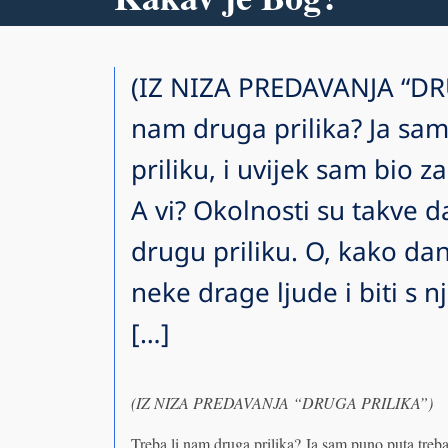
(IZ NIZA PREDAVANJA “DRU
nam druga prilika? Ja sa
priliku, i uvijek sam bio 
A vi? Okolnosti su takve d
drugu priliku. O, kako da
neke drage ljude i biti s 
[…]
(IZ NIZA PREDAVANJA “DRUGA PRILIKA”)
Treba li nam druga prilika? Ja sam puno puta treb