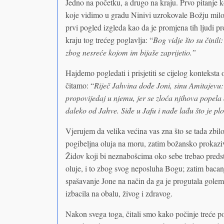
Jedno na početku, a drugo na kraju. Prvo pitanje ko
koje vidimo u gradu Ninivi uzrokovale Božju milos
prvi pogled izgleda kao da je promjena tih ljudi p
kraju tog trećeg poglavlja: “
Bog vidje što su činili
zbog nesreće kojom im bijaše zaprijetio.”
Hajdemo pogledati i prisjetiti se cijelog kontekst
čitamo: “
Riječ Jahvina dođe Joni, sinu Amitajevu: ‘
propovijedaj u njemu, jer se zloća njihova popel
daleko od Jahve. Siđe u Jafu i nađe lađu što je plo
Vjerujem da velika većina vas zna što se tada zbilo
pogibeljna oluja na moru, zatim božansko prokaziv
Židov koji bi neznabošcima oko sebe trebao predst
oluje, i to zbog svog neposluha Bogu; zatim bacanj
spašavanje Jone na način da ga je progutala golema r
izbacila na obalu, živog i zdravog.
Nakon svega toga, čitali smo kako počinje treće p