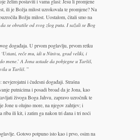
je želim postaviti i vama glasi: Jesu li promjene
t, ili je Božja milost uzrokovala te promjene? Na
rouzročila Božju milost. Uostalom, čitali smo na
: da se obratiše od svog zlog puta. I sažali se Bog
a ovog događaja. U prvom poglavlju, prvom retku
Ustani, reče mu, idi u Ninivu, grad veliki, i
a do mene
.’
A Jona ustade da pobjegne u Taršiš,
vila u Taršiš
. ”
: nevjerojatni i čudesni događaji. Strašna
anje putnicima i posadi broad da je Jona, kao
avljati živoga Boga Jahvu, zapravo uzročnik te
e Jone u olujno more, na njegov zahtjev; i
iba ili kit, i zatim ga nakon tri dana i tri noći
oglavlje. Gotovo potpuno isto kao i prvo, osim na