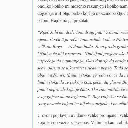
onoliko koliko mi možemo razumjeti i koliko nam j
događaja u Bibliji, preko kojega možemo zaključit
o Joni. Hajdemo ga pročitati:
“Riječ Jahvina dođe Joni drugi put: ‘Ustani,’ reče 
njemu što ću ti ja reći.’ Jona ustade i ode u Nini
velik do Boga — tri dana hoda. Jona prođe gradom
i Niniva će biti razorena.’ Ninivljani povjerovaše B
najvećega do najmanjega. Glas doprije do kralja ni
sebe, odjenu se u kostrijet i sjede u pepeo. Tada se
objavi u Ninivi: ‘Ljudi i stoka, goveda i ovce da n
ljudi i stoka da se pokriju kostrijeću, da glasno Bo
puta i nepravde koju je činio. Tko zna, možda će se
svog gnjeva da ne izginemo?’ Bog vidje što su činil
zbog nesreće kojom im bijaše zaprijetio, i ne učini
U ovom poglavlju uviđamo velike promjene i velik
koja je vrlo važna za sve nas. Vidim je kao u obli