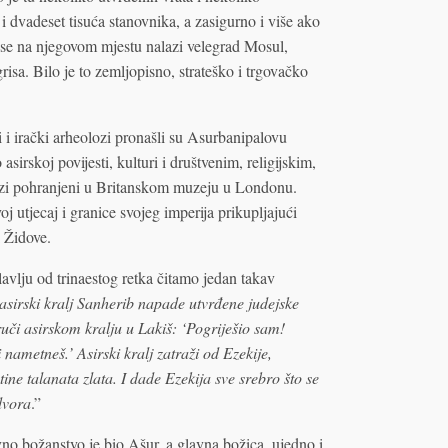
i dvadeset tisuća stanovnika, a zasigurno i više ako
 se na njegovom mjestu nalazi velegrad Mosul,
grisa. Bilo je to zemljopisno, strateško i trgovačko
 i irački arheolozi pronašli su Asurbanipalovu
asirskoj povijesti, kulturi i društvenim, religijskim,
lazi pohranjeni u Britanskom muzeju u Londonu.
j utjecaj i granice svojeg imperija prikupljajući
i Židove.
vlju od trinaestog retka čitamo jedan takav
asirski kralj Sanherib napade utvrđene judejske
ruči asirskom kralju u Lakiš: ‘Pogriješio sam!
nametneš.’ Asirski kralj zatraži od Ezekije,
totine talanata zlata. I dade Ezekija sve srebro što se
dvora
.”
vno božanstvo je bio Ašur, a glavna božica, ujedno i