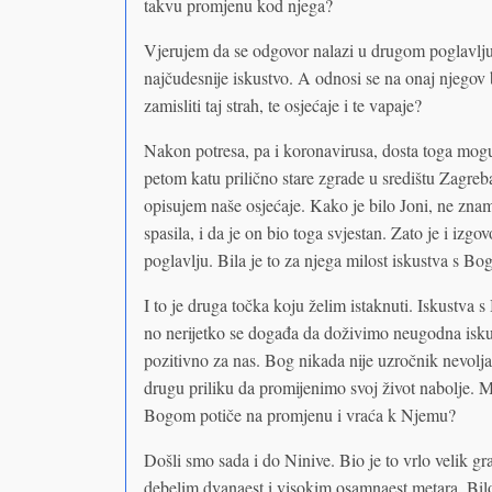
takvu promjenu kod njega?
Vjerujem da se odgovor nalazi u drugom poglavlju 
najčudesnije iskustvo. A odnosi se na onaj njegov bo
zamisliti taj strah, te osjećaje i te vapaje?
Nakon potresa, pa i koronavirusa, dosta toga mogu z
petom katu prilično stare zgrade u središtu Zagreba
opisujem naše osjećaje. Kako je bilo Joni, ne znam
spasila, i da je on bio toga svjestan. Zato je i i
poglavlju. Bila je to za njega milost iskustva s B
I to je druga točka koju želim istaknuti. Iskustva
no nerijetko se događa da doživimo neugodna iskus
pozitivno za nas. Bog nikada nije uzročnik nevolja
drugu priliku da promijenimo svoj život nabolje. Mo
Bogom potiče na promjenu i vraća k Njemu?
Došli smo sada i do Ninive. Bio je to vrlo velik g
debelim dvanaest i visokim osamnaest metara. Bilo 