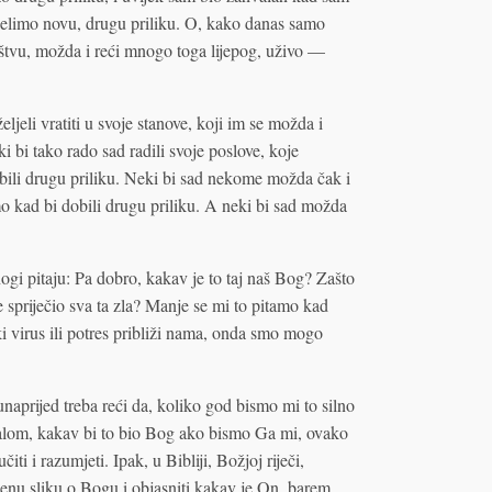
 želimo novu, drugu priliku. O, kako danas samo
ruštvu, možda i reći mnogo toga lijepog, uživo —
ljeli vratiti u svoje stanove, koji im se možda i
i bi tako rado sad radili svoje poslove, koje
ili drugu priliku. Neki bi sad nekome možda čak i
amo kad bi dobili drugu priliku. A neki bi sad možda
i pitaju: Pa dobro, kakav je to taj naš Bog? Zašto
je spriječio sva ta zla? Manje se mi to pitamo kad
eki virus ili potres približi nama, onda smo mogo
unaprijed treba reći da, koliko god bismo mi to silno
talom, kakav bi to bio Bog ako bismo Ga mi, ovako
čiti i razumjeti. Ipak, u Bibliji, Božjoj riječi,
đenu sliku o Bogu i objasniti kakav je On, barem