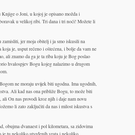
Knjige o Joni, u kojoj je opisano možda i
ravak u velikoj ribi. Tri dana i tri noći! Možete li
amisliti, jer moja obitelj i ja smo iskusili na
 koja je, usput rečeno i oštećena, i bolje da vam ne
o, ali znamo da ga je ta riba koju je Bog poslao
zgovorio hvalospjev Bogu kojeg nalazimo u drugom
ogom.
 s Bogom ne moraju uvijek biti ugodna. Ima ugodnih,
tva. Ali kad nas ona približe Bogu, to može biti
, ali On nas provodi kroz njih i daje nam novu
žemo li zato zaključiti da nas i milost iskustva s
rad, obujma dvanaest i pol kilometara, sa zidovima
je tu nekoliko utvrđenih vrata i nekoliko