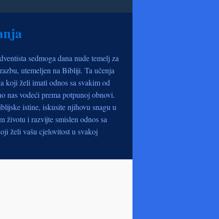
anja
dventista sedmoga dana nude temelj za
razbu, utemeljen na Bibliji. Ta učenja
a koji želi imati odnos sa svakim od
no nas vodeći prema potpunoj obnovi.
iblijske istine, iskusite njihovu snagu u
životu i razvijte smislen odnos sa
oji želi vašu cjelovitost u svakoj