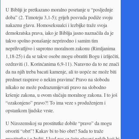
U Bibliji je pretkazano moralno posrtanje u “posljednje
doba” (2. Timoteju 3,1-5); grijeh posvuda podiže svoju
nakaznu glavu. Homoseksualci i lezbijke traže svoja
demokratska prava, iako je Biblija jasno naznačila da je
takvo spolno ponašanje neprirodno i samim tim
neprihvatljivo i suprotno moralnom zakonu (Rimljanima
1,18-25) i da se takve osobe mogu obratiti Bogu i izliječiti,
ozdraviti (1. Korinćanima 6,9-11). Naravno da to ne znači
da na njih treba bacati kamenje, ali to uopće ne može biti
predmet rasprave o nekim pravima! Pravo na slobodu
nikako ne može podrazumijevati pravo na slobodno
kršenje zakona, u ovom slučaju moralnog zakona. I to još
“ozakonjeno” pravo?! To ima veze s produženjem i
opstankom ljudske vrste.
U Nizozemskoj su prostitutke dobile “pravo” da mogu
otvoriti “obrt”! Kakav bi to bio obrt? Sada to traže
prostitutke i u Indiji. I kod nas se čuju glasovi nekih koji bi