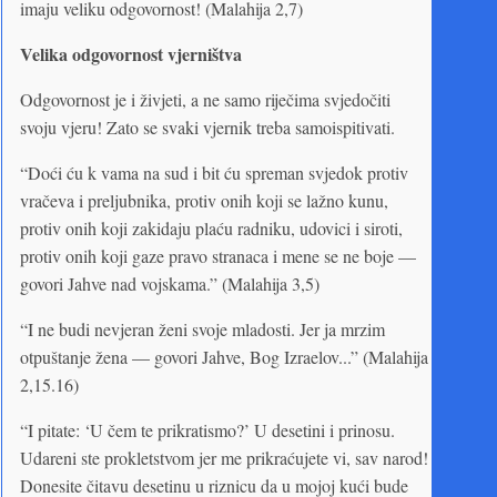
imaju veliku odgovornost! (Malahija 2,7)
Velika odgovornost vjerništva
Odgovornost je i živjeti, a ne samo riječima svjedočiti
svoju vjeru! Zato se svaki vjernik treba samoispitivati.
“Doći ću k vama na sud i bit ću spreman svjedok protiv
vračeva i preljubnika, protiv onih koji se lažno kunu,
protiv onih koji zakidaju plaću radniku, udovici i siroti,
protiv onih koji gaze pravo stranaca i mene se ne boje —
govori Jahve nad vojskama.” (Malahija 3,5)
“I ne budi nevjeran ženi svoje mladosti. Jer ja mrzim
otpuštanje žena — govori Jahve, Bog Izraelov...” (Malahija
2,15.16)
“I pitate: ‘U čem te prikratismo?’ U desetini i prinosu.
Udareni ste prokletstvom jer me prikraćujete vi, sav narod!
Donesite čitavu desetinu u riznicu da u mojoj kući bude