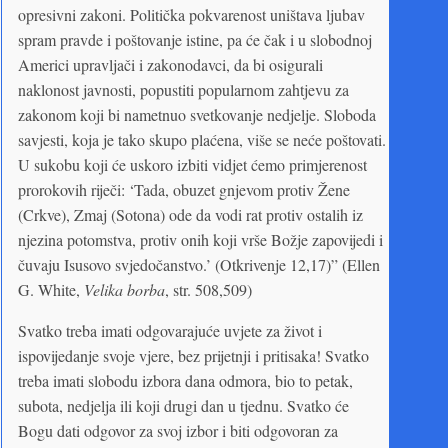
opresivni zakoni. Politička pokvarenost uništava ljubav
spram pravde i poštovanje istine, pa će čak i u slobodnoj
Americi upravljači i zakonodavci, da bi osigurali
naklonost javnosti, popustiti popularnom zahtjevu za
zakonom koji bi nametnuo svetkovanje nedjelje. Sloboda
savjesti, koja je tako skupo plaćena, više se neće poštovati.
U sukobu koji će uskoro izbiti vidjet ćemo primjerenost
prorokovih riječi: ‘Tada, obuzet gnjevom protiv Žene
(Crkve), Zmaj (Sotona) ode da vodi rat protiv ostalih iz
njezina potomstva, protiv onih koji vrše Božje zapovijedi i
čuvaju Isusovo svjedočanstvo.’ (Otkrivenje 12,17)” (Ellen
G. White,
Velika borba
, str. 508,509)
Svatko treba imati odgovarajuće uvjete za život i
ispovijedanje svoje vjere, bez prijetnji i pritisaka! Svatko
treba imati slobodu izbora dana odmora, bio to petak,
subota, nedjelja ili koji drugi dan u tjednu. Svatko će
Bogu dati odgovor za svoj izbor i biti odgovoran za