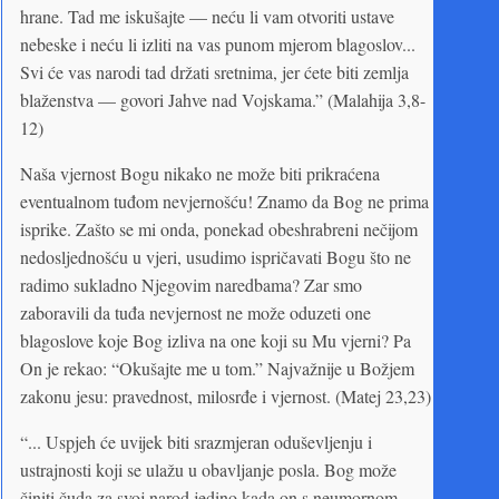
hrane. Tad me iskušajte — neću li vam otvoriti ustave
nebeske i neću li izliti na vas punom mjerom blagoslov...
Svi će vas narodi tad držati sretnima, jer ćete biti zemlja
blaženstva — govori Jahve nad Vojskama.” (Malahija 3,8-
12)
Naša vjernost Bogu nikako ne može biti prikraćena
eventualnom tuđom nevjernošću! Znamo da Bog ne prima
isprike. Zašto se mi onda, ponekad obeshrabreni nečijom
nedosljednošću u vjeri, usudimo ispričavati Bogu što ne
radimo sukladno Njegovim naredbama? Zar smo
zaboravili da tuđa nevjernost ne može oduzeti one
blagoslove koje Bog izliva na one koji su Mu vjerni? Pa
On je rekao: “Okušajte me u tom.” Najvažnije u Božjem
zakonu jesu: pravednost, milosrđe i vjernost. (Matej 23,23)
“... Uspjeh će uvijek biti srazmjeran oduševljenju i
ustrajnosti koji se ulažu u obavljanje posla. Bog može
činiti čuda za svoj narod jedino kada on s neumornom