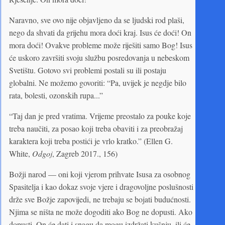
Naravno, sve ovo nije objavljeno da se ljudski rod plaši,
nego da shvati da grijehu mora doći kraj. Isus će doći! On
mora doći! Ovakve probleme može riješiti samo Bog! Isus
će uskoro završiti svoju službu posredovanja u nebeskom
Svetištu. Gotovo svi problemi postali su ili postaju
globalni. Ne možemo govoriti: “Pa, uvijek je negdje bilo
rata, bolesti, ozonskih rupa...”
“Taj dan je pred vratima. Vrijeme preostalo za pouke koje
treba naučiti, za posao koji treba obaviti i za preobražaj
karaktera koji treba postići je vrlo kratko.” (Ellen G.
White,
Odgoj
, Zagreb 2017., 156)
Božji narod — oni koji vjerom prihvate Isusa za osobnog
Spasitelja i kao dokaz svoje vjere i dragovoljne poslušnosti
drže sve Božje zapovijedi, ne trebaju se bojati budućnosti.
Njima se ništa ne može dogoditi ako Bog ne dopusti. Ako
dopusti, On će dati i snagu da mogu izdržati kušnju, ili će