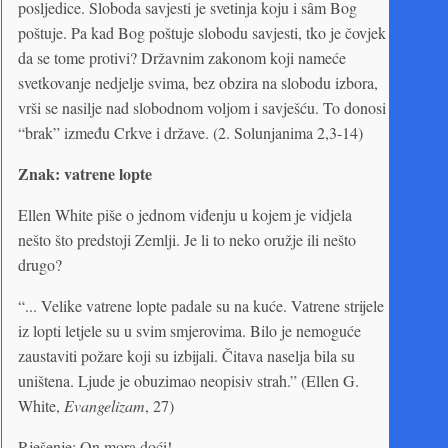
posljedice. Sloboda savjesti je svetinja koju i sâm Bog
poštuje. Pa kad Bog poštuje slobodu savjesti, tko je čovjek
da se tome protivi? Državnim zakonom koji nameće
svetkovanje nedjelje svima, bez obzira na slobodu izbora,
vrši se nasilje nad slobodnom voljom i savješću. To donosi
“brak” između Crkve i države. (2. Solunjanima 2,3-14)
Znak: vatrene lopte
Ellen White piše o jednom viđenju u kojem je vidjela
nešto što predstoji Zemlji. Je li to neko oružje ili nešto
drugo?
“... Velike vatrene lopte padale su na kuće. Vatrene strijele
iz lopti letjele su u svim smjerovima. Bilo je nemoguće
zaustaviti požare koji su izbijali. Čitava naselja bila su
uništena. Ljude je obuzimao neopisiv strah.” (Ellen G.
White,
Evangelizam
, 27)
Rješenje: On mora doći!