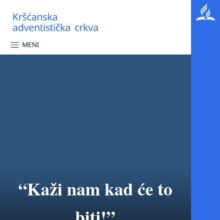
MENI
“Kaži nam kad će to
biti!”