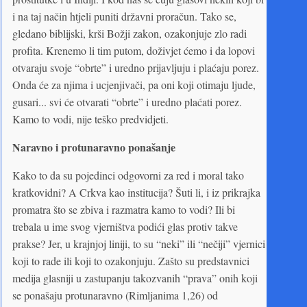
i na taj način htjeli puniti državni proračun. Tako se,
gledano biblijski, krši Božji zakon, ozakonjuje zlo radi
profita. Krenemo li tim putom, doživjet ćemo i da lopovi
otvaraju svoje “obrte” i uredno prijavljuju i plaćaju porez.
Onda će za njima i ucjenjivači, pa oni koji otimaju ljude,
gusari... svi će otvarati “obrte” i uredno plaćati porez.
Kamo to vodi, nije teško predvidjeti.
Naravno i protunaravno ponašanje
Kako to da su pojedinci odgovorni za red i moral tako
kratkovidni? A Crkva kao institucija? Šuti li, i iz prikrajka
promatra što se zbiva i razmatra kamo to vodi? Ili bi
trebala u ime svog vjerništva podići glas protiv takve
prakse? Jer, u krajnjoj liniji, to su “neki” ili “nečiji” vjernici
koji to rade ili koji to ozakonjuju. Zašto su predstavnici
medija glasniji u zastupanju takozvanih “prava” onih koji
se ponašaju protunaravno (Rimljanima 1,26) od