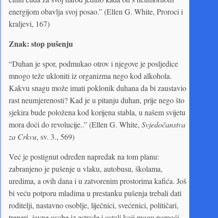
energijom obavlja svoj posao.” (Ellen G. White, Proroci i
kraljevi, 167)
Znak: stop pušenju
“Duhan je spor, podmukao otrov i njegove je posljedice
mnogo teže ukloniti iz organizma nego kod alkohola.
Kakvu snagu može imati poklonik duhana da bi zaustavio
rast neumjerenosti? Kad je u pitanju duhan, prije nego što
sjekira bude položena kod korijena stabla, u našem svijetu
mora doći do revolucije..” (Ellen G. White,
Svjedočanstva
za Crkvu
, sv. 3., 569)
Već je postignut određen napredak na tom planu:
zabranjeno je pušenje u vlaku, autobusu, školama,
uredima, a ovih dana i u zatvorenim prostorima kafića. Još
bi veću potporu mladima u prestanku pušenja trebali dati
roditelji, nastavno osoblje, liječnici, svećenici, političari,
treneri, javne osobe iz estrade i ostali koji mogu pomoći