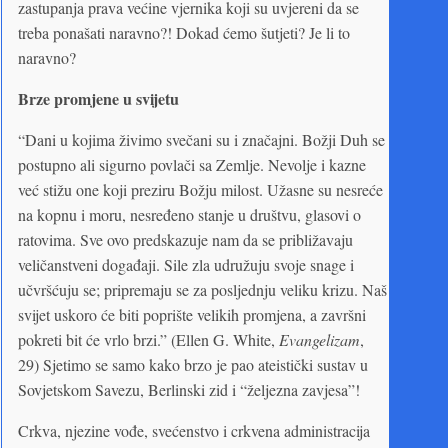
zastupanja prava većine vjernika koji su uvjereni da se
treba ponašati naravno?! Dokad ćemo šutjeti? Je li to
naravno?
Brze promjene u svijetu
“Dani u kojima živimo svečani su i značajni. Božji Duh se
postupno ali sigurno povlači sa Zemlje. Nevolje i kazne
već stižu one koji preziru Božju milost. Užasne su nesreće
na kopnu i moru, nesređeno stanje u društvu, glasovi o
ratovima. Sve ovo predskazuje nam da se približavaju
veličanstveni događaji. Sile zla udružuju svoje snage i
učvršćuju se; pripremaju se za posljednju veliku krizu. Naš
svijet uskoro će biti poprište velikih promjena, a završni
pokreti bit će vrlo brzi.” (Ellen G. White,
Evangelizam
,
29) Sjetimo se samo kako brzo je pao ateistički sustav u
Sovjetskom Savezu, Berlinski zid i “željezna zavjesa”!
Crkva, njezine vođe, svećenstvo i crkvena administracija