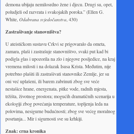
demona ubijaju nemilosrdno žene i djecu. Drugi su, opet,
poludjeli od razvrata i svakojakih poroka.” (Ellen G.
White,
Odabrana svjedočanstva
, 430)
Zastrašivanje stanovništva?
U ateističkom sustavu Crkvi se prigovaralo da ometa,
zamara, plaši i zastrašuje stanovništvo, svaki put kad bi
podigla glas i upozorila na zlo i njegove posljedice, na kraj
vremena milosti i na dolazak Isusa Krista. Međutim, nije
potrebno plašiti ili zastrašivati stanovnike Zemlje, jer su
oni već uplašeni, ili barem zabrinuti zbog sve veće
nestašice hrane, energenata, pitke vode, radnih mjesta,
tržišta, životnog prostora; mogućih dramatičnih scenarija u
ekologiji zbog povećanja temperature, topljenja leda na
polovima, nesigurne budućnosti; zbog sve većeg moralnog
posrtanja... Mir i sigurnosti sve su krhkiji.
Znak: crna kronika