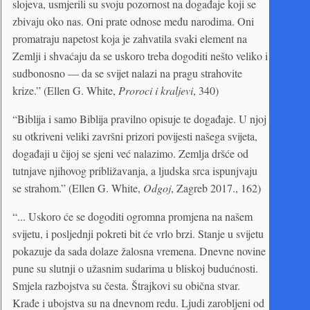
slojeva, usmjerili su svoju pozornost na događaje koji se
zbivaju oko nas. Oni prate odnose među narodima. Oni
promatraju napetost koja je zahvatila svaki element na
Zemlji i shvaćaju da se uskoro treba dogoditi nešto veliko i
sudbonosno — da se svijet nalazi na pragu strahovite
krize.” (Ellen G. White,
Proroci i kraljevi
, 340)
“Biblija i samo Biblija pravilno opisuje te događaje. U njoj
su otkriveni veliki završni prizori povijesti našega svijeta,
događaji u čijoj se sjeni već nalazimo. Zemlja dršće od
tutnjave njihovog približavanja, a ljudska srca ispunjvaju
se strahom.” (Ellen G. White,
Odgoj
, Zagreb 2017., 162)
“... Uskoro će se dogoditi ogromna promjena na našem
svijetu, i posljednji pokreti bit će vrlo brzi. Stanje u svijetu
pokazuje da sada dolaze žalosna vremena. Dnevne novine
pune su slutnji o užasnim sudarima u bliskoj budućnosti.
Smjela razbojstva su česta. Štrajkovi su obična stvar.
Krađe i ubojstva su na dnevnom redu. Ljudi zarobljeni od