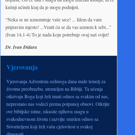
kušnji učiniti kraj da je mogu podnijeti.
“Neka se ne uznemiruje vaše srce! ... Idem da vam
pripravim mjesto! ...Vratit ću se da vas uzmem k sebi...”
(Ivan 14,1-4) To je nada koju potrebuje ovaj naš svijet!
Dr. Ivan Đidara
Vjerovanja
Vjerovanja Adventista sedmoga dana nude temelj za
životnu preobrazbu, utemeljen na Bibliji. Ta učenja
otkrivaju Boga koji želi imati odnos sa svakim od nas,
neprestano nas vodeći prema potpunoj obnovi. Otkrijte
ove biblijske istine, iskusite njihovu snagu u
svakodnevnom životu i razvijte smislen odnos sa
Stvoriteljem koji želi vašu cjelovitost u svakoj
dimenziji.