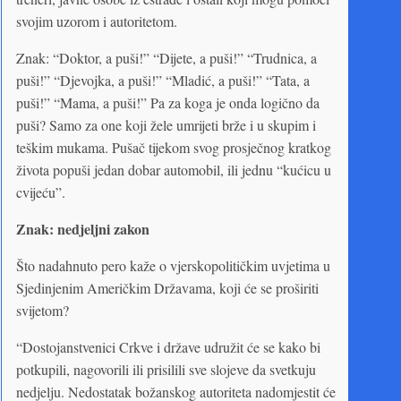
svojim uzorom i autoritetom.
Znak: “Doktor, a puši!” “Dijete, a puši!” “Trudnica, a
puši!” “Djevojka, a puši!” “Mladić, a puši!” “Tata, a
puši!” “Mama, a puši!” Pa za koga je onda logično da
puši? Samo za one koji žele umrijeti brže i u skupim i
teškim mukama. Pušač tijekom svog prosječnog kratkog
života popuši jedan dobar automobil, ili jednu “kućicu u
cvijeću”.
Znak: nedjeljni zakon
Što nadahnuto pero kaže o vjerskopolitičkim uvjetima u
Sjedinjenim Američkim Državama, koji će se proširiti
svijetom?
“Dostojanstvenici Crkve i države udružit će se kako bi
potkupili, nagovorili ili prisilili sve slojeve da svetkuju
nedjelju. Nedostatak božanskog autoriteta nadomjestit će