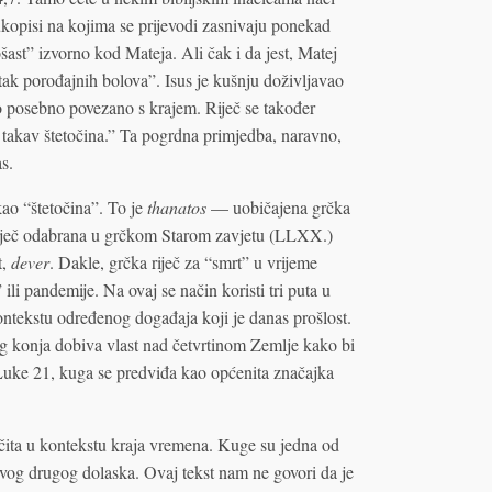
rukopisi na kojima se prijevodi zasnivaju ponekad
ast” izvorno kod Mateja. Ali čak i da jest, Matej
etak porođajnih bolova”. Isus je kušnju doživljavao
o posebno povezano s krajem. Riječ se također
e takav štetočina.” Ta pogrdna primjedba, naravno,
s.
kao “štetočina”. To je
thanatos
— uobičajena grčka
a riječ odabrana u grčkom Starom zavjetu (LLXX.)
t,
dever
. Dakle, grčka riječ za “smrt” u vrijeme
li pandemije. Na ovaj se način koristi tri puta u
kontekstu određenog događaja koji je danas prošlost.
og konja dobiva vlast nad četvrtinom Zemlje kako bi
uke 21, kuga se predviđa kao općenita značajka
očita u kontekstu kraja vremena. Kuge su jedna od
vog drugog dolaska. Ovaj tekst nam ne govori da je