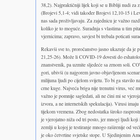
38,2). Najpraktičniji lijek koji se u Bibliji nudi za
(Brojevi 5,1-4; vidi također Brojevi 12,10-15 i L
nas sada proživljavaju. Za zajednicu je važno razdv
koliko je to moguće. Suradnja s vlastima u tim pita
vjernicima; zapravo, savjest bi trebala poticati su
Rekavši sve to, proročanstvo jasno ukazuje da je 
21,25-26). Može li COVID-19 dovesti do eshatološ
znanstvenik, pa uzmite sljedeće sa zrnom soli. C
gori, ubivši (u najgorem javno objavljenom scenar
milijuna ljudi po cijelom svijetu. To bi ga stavilo n
crne kuge. Najveća briga nije trenutni virus, već 
važno je pomnije sagledati, ali ne čini mi se vjero
izvora, a ne internetskih spekulacija). Virusi imaj
tijekom vremena. Zbog nedostatka široko rasprostra
je vjerojatno niža od tri posto, jer mnogi ljudi k
zemlji u kojoj je testiranje mnogo raširenije od već
je oko četvrtine svjetske stope. U Sjedinjenim A