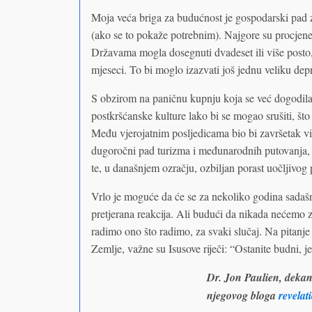
Moja veća briga za budućnost je gospodarski pad 
(ako se to pokaže potrebnim). Najgore su procjen
Državama mogla dosegnuti dvadeset ili više posto, 
mjeseci. To bi moglo izazvati još jednu veliku depr
S obzirom na paničnu kupnju koja se već dogodila,
postkršćanske kulture lako bi se mogao srušiti, što 
Među vjerojatnim posljedicama bio bi završetak v
dugoročni pad turizma i međunarodnih putovanja, ve
te, u današnjem ozračju, ozbiljan porast uočljivo
Vrlo je moguće da će se za nekoliko godina sadaš
pretjerana reakcija. Ali budući da nikada nećemo zas
radimo ono što radimo, za svaki slučaj. Na pitanje 
Zemlje, važne su Isusove riječi: “Ostanite budni, je
Dr. Jon Paulien, dekan
njegovog bloga
revela