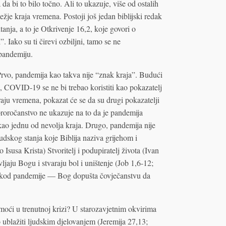
bi to bilo točno. Ali to ukazuje, više od ostalih
ježje kraja vremena. Postoji još jedan biblijski redak
tanja, a to je Otkrivenje 16,2, koje govori o
. Iako su ti čirevi ozbiljni, tamo se ne
 pandemiju.
 Prvo, pandemija kao takva nije “znak kraja”. Budući
e, COVID-19 se ne bi trebao koristiti kao pokazatelj
aju vremena, pokazat će se da su drugi pokazatelji
proročanstvo ne ukazuje na to da je pandemija
 kao jednu od nevolja kraja. Drugo, pandemija nije
udskog stanja koje Biblija naziva grijehom i
susa Krista) Stvoritelj i podupiratelj života (Ivan
vljaju Bogu i stvaraju bol i uništenje (Job 1,6-12;
na kod pandemije — Bog dopušta čovječanstvu da
pomoći u trenutnoj krizi? U starozavjetnim okvirima
lo ublažiti ljudskim djelovanjem (Jeremija 27,13;