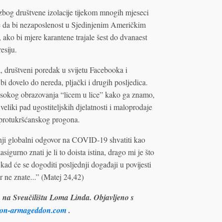
zbog društvene izolacije tijekom mnogih mjeseci
e da bi nezaposlenost u Sjedinjenim Američkim
ako bi mjere karantene trajale šest do dvanaest
esiju.
 društveni poredak u svijetu Facebooka i
bi dovelo do nereda, pljački i drugih posljedica.
isokog obrazovanja “licem u lice” kako ga znamo,
liki pad ugostiteljskih djelatnosti i maloprodaje
g protukršćanskog progona.
nji globalni odgovor na COVID-19 shvatiti kao
igurno znati je li to doista istina, drago mi je što
kad će se dogoditi posljednji događaji u povijesti
r ne znate...” (Matej 24,42)
 na Sveučilištu Loma Linda. Objavljeno s
tion-armageddon.com
.