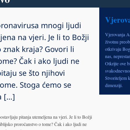
Vjerov
oronavirusa mnogi ljudi
Vjerovanja A
ena na vjeri. Je li to Božji
životnu preob
 znak kraja? Govori li
otkrivaju Bog
nas, nepresta
ome? Čak i ako ljudi ne
Otkrijte ove b
pitaju se što njihovi
svakodnevnom 
Stvoriteljem k
 tome. Stoga ćemo se
dimenziji.
a […]
tavljaju pitanja utemeljena na vjeri. Je li to Božji
biblijsko proročanstvo o tome? Čak i ako ljudi ne