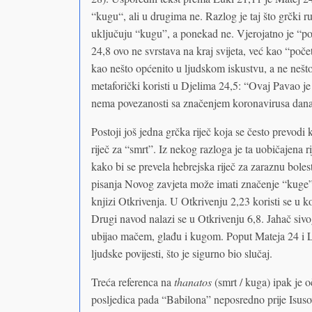
“kugu“, ali u drugima ne. Razlog je taj što grčki 
uključuju “kugu”, a ponekad ne. Vjerojatno je “poš
24,8 ovo ne svrstava na kraj svijeta, već kao “poč
kao nešto općenito u ljudskom iskustvu, a ne nešt
metaforički koristi u Djelima 24,5: “Ovaj Pavao j
nema povezanosti sa značenjem koronavirusa dana
Postoji još jedna grčka riječ koja se često prevodi 
riječ za “smrt”. Iz nekog razloga je ta uobičajen
kako bi se prevela hebrejska riječ za zaraznu boles
pisanja Novog zavjeta može imati značenje “kuge” i
knjizi Otkrivenja. U Otkrivenju 2,23 koristi se u 
Drugi navod nalazi se u Otkrivenju 6,8. Jahač siv
ubijao mačem, glađu i kugom. Poput Mateja 24 i L
ljudske povijesti, što je sigurno bio slučaj.
Treća referenca na
thanatos
(smrt / kuga) ipak je 
posljedica pada “Babilona” neposredno prije Isuso