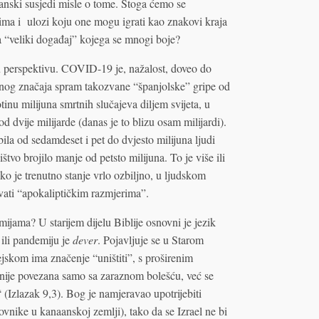
šćanski susjedi misle o tome. Stoga ćemo se
tima i ulozi koju one mogu igrati kao znakovi kraja
a “veliki događaj” kojega se mnogi boje?
u perspektivu. COVID-19 je, nažalost, doveo do
čajnog značaja spram takozvane “španjolske” gripe od
tinu milijuna smrtnih slučajeva diljem svijeta, u
d dvije milijarde (danas je to blizu osam milijardi).
bila od sedamdeset i pet do dvjesto milijuna ljudi
tvo brojilo manje od petsto milijuna. To je više ili
ko je trenutno stanje vrlo ozbiljno, u ljudskom
zvati “apokaliptičkim razmjerima”.
mijama? U starijem dijelu Biblije osnovni je jezik
 ili pandemiju je
dever
. Pojavljuje se u Starom
ejskom ima značenje “uništiti”, s proširenim
 nije povezana samo sa zaraznom bolešću, već se
“ (Izlazak 9,3). Bog je namjeravao upotrijebiti
vnike u kanaanskoj zemlji), tako da se Izrael ne bi