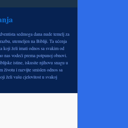
anja
dventista sedmoga dana nude temelj za
razbu, utemeljen na Bibliji. Ta učenja
a koji želi imati odnos sa svakim od
no nas vodeći prema potpunoj obnovi.
iblijske istine, iskusite njihovu snagu u
životu i razvijte smislen odnos sa
oji želi vašu cjelovitost u svakoj