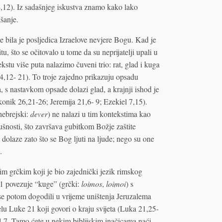
,12). Iz sadašnjeg iskustva znamo kako lako
šanje.
 bila je posljedica Izraelove nevjere Bogu. Kad je
u, što se očitovalo u tome da su neprijatelji upali u
kstu više puta nalazimo čuveni trio: rat, glad i kuga
4,12- 21). To troje zajedno prikazuju opsadu
, s nastavkom opsade dolazi glad, a krajnji ishod je
konik 26,21-26; Jeremija 21,6- 9; Ezekiel 7,15).
hebrejski:
dever
) ne nalazi u tim kontekstima kao
šnosti, što završava gubitkom Božje zaštite
dolaze zato što se Bog ljuti na ljude; nego su one
.
nim grčkim koji je bio zajednički jezik rimskog
11 povezuje “kuge” (grčki:
loimos
,
loimoi
) s
se potom dogodili u vrijeme uništenja Jeruzalema
lu Luke 21 koji govori o kraju svijeta (Luka 21,25-
4,7. Tamo ćete u nekim biblijskim inačicama naći