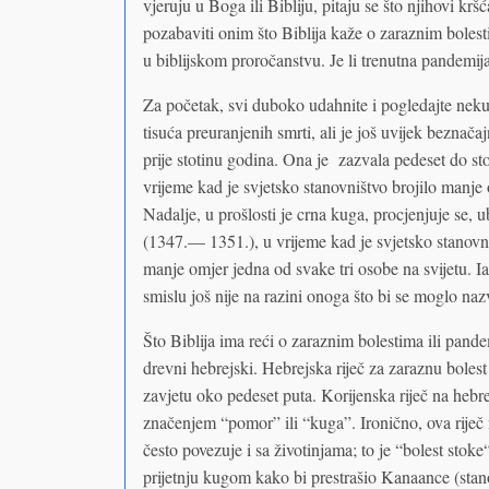
vjeruju u Boga ili Bibliju, pitaju se što njihovi kr
pozabaviti onim što Biblija kaže o zaraznim boles
u biblijskom proročanstvu. Je li trenutna pandemij
Za početak, svi duboko udahnite i pogledajte nek
tisuća preuranjenih smrti, ali je još uvijek bezna
prije stotinu godina. Ona je zazvala pedeset do sto
vrijeme kad je svjetsko stanovništvo brojilo manje o
Nadalje, u prošlosti je crna kuga, procjenjuje se, u
(1347.— 1351.), u vrijeme kad je svjetsko stanovniš
manje omjer jedna od svake tri osobe na svijetu. Ia
smislu još nije na razini onoga što bi se moglo na
Što Biblija ima reći o zaraznim bolestima ili pande
drevni hebrejski. Hebrejska riječ za zaraznu bolest
zavjetu oko pedeset puta. Korijenska riječ na hebr
značenjem “pomor” ili “kuga”. Ironično, ova riječ
često povezuje i sa životinjama; to je “bolest stoke
prijetnju kugom kako bi prestrašio Kanaance (stano