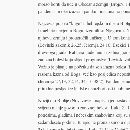
morao boriti da uđe u Obećanu zemlju (Brojevi 14
pandemija može izazvati paniku i iracionalno pona
Najčešća pojava “kuge” u hebrejskom dijelu Biblije
Izrael bio nevjeran Bogu, izgubili su Njegovu zaštit
njihovu zemlju i prouzročili uništenje. U tom konte
(Levitski zakonik 26,25; Jeremija 24,10; Ezekiel 1
drevnoga grada. Rat tjera ljude unutar zidina grada
zarazna bolest koju slijedi progonstvo (Levitski za
Važno je pitanje na početku da se zarazna bolest (
razorna kazna od Boga, već kao posljedica neposlu
(Jeremija 27,13; 32,14; 34,17; 38,2). Pandemije ne 
prirodne posljedice ljudske nerazboritosti i pobune
Noviji dio Biblije (Novi zavjet, napisan jednostav
svijeta) manje govori o zaraznoj bolesti. Luka 21,
potresima, gladima i nebeskim znakovima koji su 
sedamdesete godine. Tu riječ ne pronalazimo u dije
28). Usporedni tekst prema Luki 21,11 je Matej 2