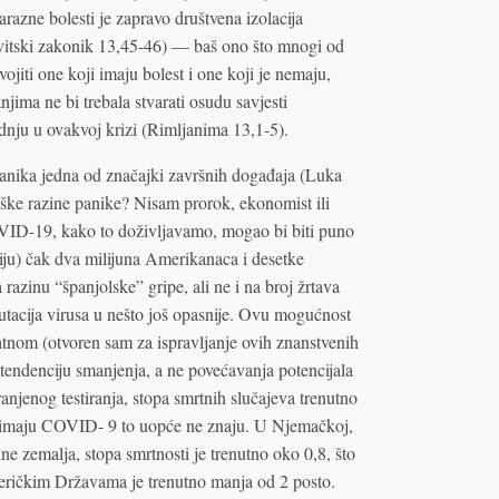
 zarazne bolesti je zapravo društvena izolacija
evitski zakonik 13,45-46) — baš ono što mnogi od
ojiti one koji imaju bolest i one koji je nemaju,
njima ne bi trebala stvarati osudu savjesti
radnju u ovakvoj krizi (Rimljanima 13,1-5).
panika jedna od značajki završnih događaja (Luka
ke razine panike? Nisam prorok, ekonomist ili
OVID-19, kako to doživljavamo, mogao bi biti puno
iju) čak dva milijuna Amerikanaca i desetke
a razinu “španjolske” gripe, ali ne i na broj žrtava
mutacija virusa u nešto još opasnije. Ovu mogućnost
jatnom (otvoren sam za ispravljanje ovih znanstvenih
u tendenciju smanjenja, a ne povećavanja potencijala
njenog testiranja, stopa smrtnih slučajeva trenutno
oji imaju COVID- 9 to uopće ne znaju. U Njemačkoj,
ine zemalja, stopa smrtnosti je trenutno oko 0,8, što
meričkim Državama je trenutno manja od 2 posto.