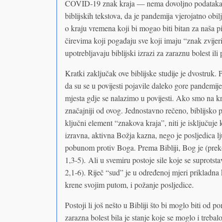
COVID-19 znak kraja — nema dovoljno podataka da 
biblijskih tekstova, da je pandemija vjerojatno obil
o kraju vremena koji bi mogao biti bitan za naša pi
čirevima koji pogađaju sve koji imaju “znak zvijeri”
upotrebljavaju biblijski izrazi za zaraznu bolest ili
Kratki zaključak ove biblijske studije je dvostruk.
da su se u povijesti pojavile daleko gore pandemij
mjesta gdje se nalazimo u povijesti. Ako smo na kr
značajniji od ovog. Jednostavno rečeno, biblijsko 
ključni element “znakova kraja”, niti je isključuje
izravna, aktivna Božja kazna, nego je posljedica lj
pobunom protiv Boga. Prema Bibliji, Bog je (preko I
1,3-5). Ali u svemiru postoje sile koje se suprotsta
2,1-6). Riječ “sud” je u određenoj mjeri priklad
krene svojim putom, i požanje posljedice.
Postoji li još nešto u Bibliji što bi moglo biti od 
zarazna bolest bila je stanje koje se moglo i treba