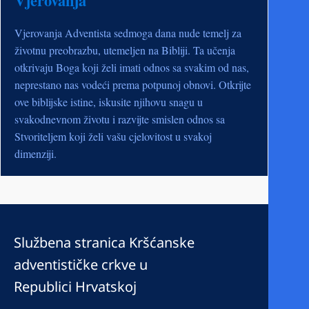
Vjerovanja
Vjerovanja Adventista sedmoga dana nude temelj za
životnu preobrazbu, utemeljen na Bibliji. Ta učenja
otkrivaju Boga koji želi imati odnos sa svakim od nas,
neprestano nas vodeći prema potpunoj obnovi. Otkrijte
ove biblijske istine, iskusite njihovu snagu u
svakodnevnom životu i razvijte smislen odnos sa
Stvoriteljem koji želi vašu cjelovitost u svakoj
dimenziji.
Službena stranica Kršćanske
adventističke crkve u
Republici Hrvatskoj