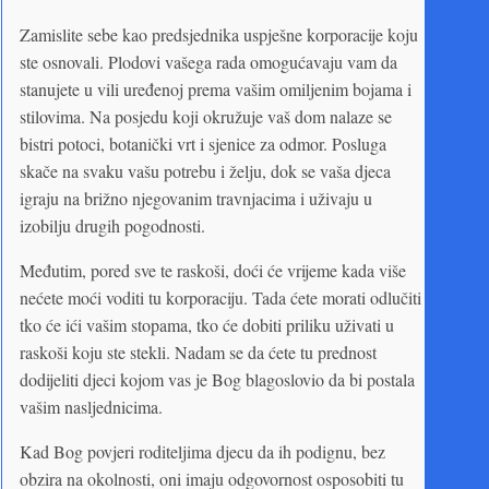
Zamislite sebe kao predsjednika uspješne korporacije koju
ste osnovali. Plodovi vašega rada omogućavaju vam da
stanujete u vili uređenoj prema vašim omiljenim bojama i
stilovima. Na posjedu koji okružuje vaš dom nalaze se
bistri potoci, botanički vrt i sjenice za odmor. Posluga
skače na svaku vašu potrebu i želju, dok se vaša djeca
igraju na brižno njegovanim travnjacima i uživaju u
izobilju drugih pogodnosti.
Međutim, pored sve te raskoši, doći će vrijeme kada više
nećete moći voditi tu korporaciju. Tada ćete morati odlučiti
tko će ići vašim stopama, tko će dobiti priliku uživati u
raskoši koju ste stekli. Nadam se da ćete tu prednost
dodijeliti djeci kojom vas je Bog blagoslovio da bi postala
vašim nasljednicima.
Kad Bog povjeri roditeljima djecu da ih podignu, bez
obzira na okolnosti, oni imaju odgovornost osposobiti tu