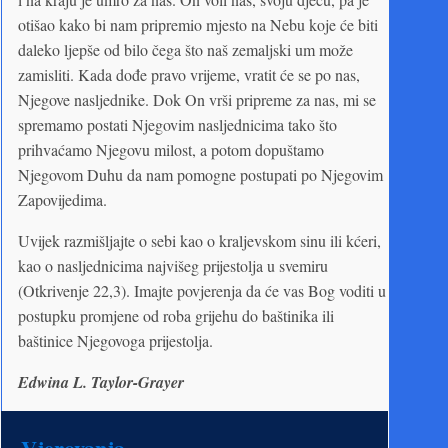
otišao kako bi nam pripremio mjesto na Nebu koje će biti
daleko ljepše od bilo čega što naš zemaljski um može
zamisliti. Kada dođe pravo vrijeme, vratit će se po nas,
Njegove nasljednike. Dok On vrši pripreme za nas, mi se
spremamo postati Njegovim nasljednicima tako što
prihvaćamo Njegovu milost, a potom dopuštamo
Njegovom Duhu da nam pomogne postupati po Njegovim
Zapovijedima.
Uvijek razmišljajte o sebi kao o kraljevskom sinu ili kćeri,
kao o nasljednicima najvišeg prijestolja u svemiru
(Otkrivenje 22,3). Imajte povjerenja da će vas Bog voditi u
postupku promjene od roba grijehu do baštinika ili
baštinice Njegovoga prijestolja.
Edwina L. Taylor-Grayer