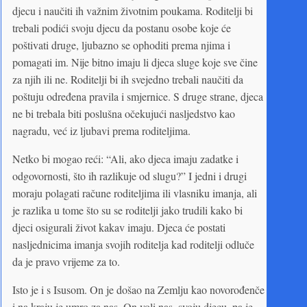
djecu i naučiti ih važnim životnim poukama. Roditelji bi
trebali podići svoju djecu da postanu osobe koje će
poštivati druge, ljubazno se ophoditi prema njima i
pomagati im. Nije bitno imaju li djeca sluge koje sve čine
za njih ili ne. Roditelji bi ih svejedno trebali naučiti da
poštuju određena pravila i smjernice. S druge strane, djeca
ne bi trebala biti poslušna očekujući nasljedstvo kao
nagradu, već iz ljubavi prema roditeljima.
Netko bi mogao reći: “Ali, ako djeca imaju zadatke i
odgovornosti, što ih razlikuje od slugu?” I jedni i drugi
moraju polagati račune roditeljima ili vlasniku imanja, ali
je razlika u tome što su se roditelji jako trudili kako bi
djeci osigurali život kakav imaju. Djeca će postati
nasljednicima imanja svojih roditelja kad roditelji odluče
da je pravo vrijeme za to.
Isto je i s Isusom. On je došao na Zemlju kao novorođenče
i na kraju je umro za nas. On voli nas, svoju djecu, pa je