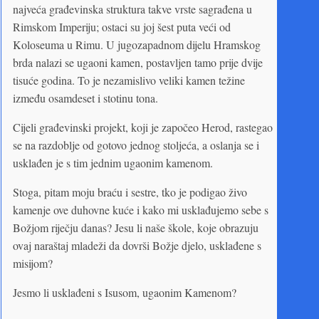
najveća građevinska struktura takve vrste sagrađena u
Rimskom Imperiju; ostaci su joj šest puta veći od
Koloseuma u Rimu. U jugozapadnom dijelu Hramskog
brda nalazi se ugaoni kamen, postavljen tamo prije dvije
tisuće godina. To je nezamislivo veliki kamen težine
između osamdeset i stotinu tona.
Cijeli građevinski projekt, koji je započeo Herod, rastegao
se na razdoblje od gotovo jednog stoljeća, a oslanja se i
usklađen je s tim jednim ugaonim kamenom.
Stoga, pitam moju braću i sestre, tko je podigao živo
kamenje ove duhovne kuće i kako mi usklađujemo sebe s
Božjom riječju danas? Jesu li naše škole, koje obrazuju
ovaj naraštaj mladeži da dovrši Božje djelo, usklađene s
misijom?
Jesmo li usklađeni s Isusom, ugaonim Kamenom?