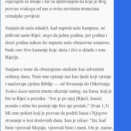
osjećajem za misiju i žar za djelovanjem na koje je Bog
pozvao svakoga od nas u ovim završnim trenucima
zemaljske povijesti.
Sanjam da naša mladež, kad napusti naše kampuse, ne
prihvati samo Riječ, nego da jednu godinu, pet godina i
deset godina nakon što napuste naše obrazovne ustanove,
bude ono živo kamenje koje sluša i živi u skladu s tom
Riječju.
Sanjam o tome da obrazujemo studente kao adventisti
sedmog dana. Naše ime opisuje nas kao ljude koji vjeruju
i naučavaju cjelinu Biblije — od Stvaranja do Otkrivenja.
Sedmi dan
u našem imenu ukazuje natrag, na Isusa, koji je
bio ta Riječ u početku. “Sve je po njoj [Riječi, Isusu]
postalo i ništa što postoji nije bez nje postalo.” (Ivan 1,3)
Mi smo pokret koji je pozvan da podrži Isusa i Njegovo
stvaranje u šest doslovnih dana. Isus je rekao: “Jer, kad
biste vjerovali Mojsiju, vjerovali biste i meni. On je, naime,