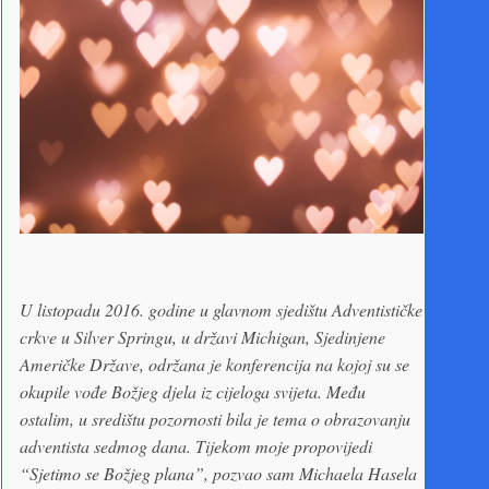
U listopadu 2016. godine u glavnom sjedištu Adventističke
crkve u Silver Springu, u državi Michigan, Sjedinjene
Američke Države, održana je konferencija na kojoj su se
okupile vođe Božjeg djela iz cijeloga svijeta. Među
ostalim, u središtu pozornosti bila je tema o obrazovanju
adventista sedmog dana. Tijekom moje propovijedi
“Sjetimo se Božjeg plana”, pozvao sam Michaela Hasela