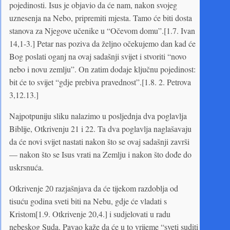
pojedinosti. Isus je objavio da će nam, nakon svojeg
uznesenja na Nebo, pripremiti mjesta. Tamo će biti dosta
stanova za Njegove učenike u “Očevom domu”.[1.7. Ivan
14,1-3.] Petar nas poziva da željno očekujemo dan kad će
Bog poslati oganj na ovaj sadašnji svijet i stvoriti “novo
nebo i novu zemlju”. On zatim dodaje ključnu pojedinost:
bit će to svijet “gdje prebiva pravednost”.[1.8. 2. Petrova
3,12.13.]
Najpotpuniju sliku nalazimo u posljednja dva poglavlja
Biblije, Otkrivenju 21 i 22. Ta dva poglavlja naglašavaju
da će novi svijet nastati nakon što se ovaj sadašnji završi
— nakon što se Isus vrati na Zemlju i nakon što dođe do
uskrsnuća.
Otkrivenje 20 razjašnjava da će tijekom razdoblja od
tisuću godina sveti biti na Nebu, gdje će vladati s
Kristom[1.9. Otkrivenje 20,4.] i sudjelovati u radu
nebeskog Suda. Pavao kaže da će u to vrijeme “sveti suditi