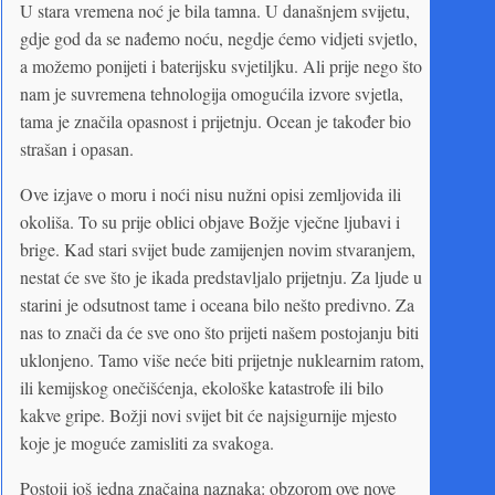
U stara vremena noć je bila tamna. U današnjem svijetu,
gdje god da se nađemo noću, negdje ćemo vidjeti svjetlo,
a možemo ponijeti i baterijsku svjetiljku. Ali prije nego što
nam je suvremena tehnologija omogućila izvore svjetla,
tama je značila opasnost i prijetnju. Ocean je također bio
strašan i opasan.
Ove izjave o moru i noći nisu nužni opisi zemljovida ili
okoliša. To su prije oblici objave Božje vječne ljubavi i
brige. Kad stari svijet bude zamijenjen novim stvaranjem,
nestat će sve što je ikada predstavljalo prijetnju. Za ljude u
starini je odsutnost tame i oceana bilo nešto predivno. Za
nas to znači da će sve ono što prijeti našem postojanju biti
uklonjeno. Tamo više neće biti prijetnje nuklearnim ratom,
ili kemijskog onečišćenja, ekološke katastrofe ili bilo
kakve gripe. Božji novi svijet bit će najsigurnije mjesto
koje je moguće zamisliti za svakoga.
Postoji još jedna značajna naznaka: obzorom ove nove