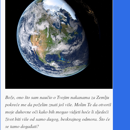
Bože, ono što sam naučio o Tvojim nakanama za Zemlju
pokreće me da poželim znati još više. Molim Te da otvoriš
moje duhovne oči kako bih mogao vidjeti hoće li sljedeći
život biti više od samo dugog, beskrajnog odmora. Što će
se tamo događati?