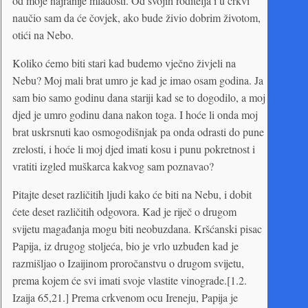
od moje najranije mladosti. Od svojih roditelja i u crkvi
naučio sam da će čovjek, ako bude živio dobrim životom,
otići na Nebo.
Koliko ćemo biti stari kad budemo vječno živjeli na
Nebu? Moj mali brat umro je kad je imao osam godina. Ja
sam bio samo godinu dana stariji kad se to dogodilo, a moj
djed je umro godinu dana nakon toga. I hoće li onda moj
brat uskrsnuti kao osmogodišnjak pa onda odrasti do pune
zrelosti, i hoće li moj djed imati kosu i punu pokretnost i
vratiti izgled muškarca kakvog sam poznavao?
Pitajte deset različitih ljudi kako će biti na Nebu, i dobit
ćete deset različitih odgovora. Kad je riječ o drugom
svijetu magađanja mogu biti neobuzdana. Kršćanski pisac
Papija, iz drugog stoljeća, bio je vrlo uzbuđen kad je
razmišljao o Izaijinom proročanstvu o drugom svijetu,
prema kojem će svi imati svoje vlastite vinograde.[1.2.
Izaija 65,21.] Prema crkvenom ocu Ireneju, Papija je