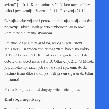
svijetu”.[1.10. 1. Korinćanima 6,2.] Nakon toga će “prvo
nebo i prva zemlja” iščeznuti.[1.11. Otkrivenje 21,1.]
Odvojite neko vrijeme i ponovno pročitajte posljednja dva
poglavlja Biblije. Jezik je vrlo simboličan, ali to novu
Zemlju ne čini manje stvarnom.
Što znači da je glavni grad tog novog svijeta, “novi
Jeruzalem”, sagrađen “od čistoga zlata, kao čisto staklo”?
[1.12. Otkrivenje 21,18.] Kako zidine grada mogu biti
debele osamdeset metara?[1.13. Otkrivenje 21,17.] Možda
je jednostavnije razumjeti što taj svijet nije, umjesto da
tražimo jasnu sliku što on jest. Ali ja sam siguran da želim
biti tamo!
Prema Bibliji, stvarnost drugog svijeta nije upitna.
Kraj svega negativnog