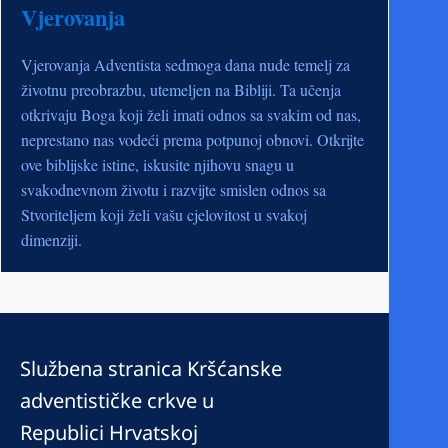
Vjerovanja
Vjerovanja Adventista sedmoga dana nude temelj za
životnu preobrazbu, utemeljen na Bibliji. Ta učenja
otkrivaju Boga koji želi imati odnos sa svakim od nas,
neprestano nas vodeći prema potpunoj obnovi. Otkrijte
ove biblijske istine, iskusite njihovu snagu u
svakodnevnom životu i razvijte smislen odnos sa
Stvoriteljem koji želi vašu cjelovitost u svakoj
dimenziji.
Službena stranica Kršćanske
adventističke crkve u
Republici Hrvatskoj