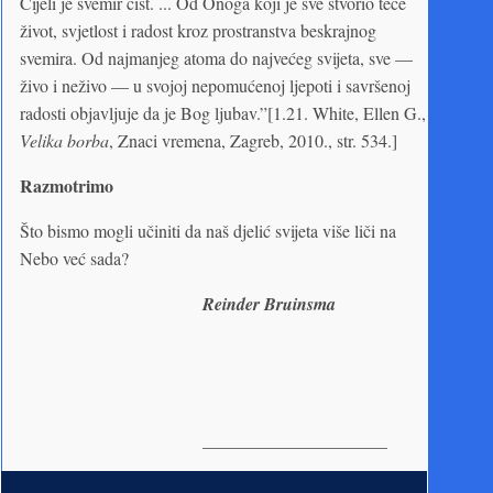
Cijeli je svemir čist. ... Od Onoga koji je sve stvorio teče
život, svjetlost i radost kroz prostranstva beskrajnog
svemira. Od najmanjeg atoma do najvećeg svijeta, sve —
živo i neživo — u svojoj nepomućenoj ljepoti i savršenoj
radosti objavljuje da je Bog ljubav.”[1.21. White, Ellen G.,
Velika borba
, Znaci vremena, Zagreb, 2010., str. 534.]
Razmotrimo
Što bismo mogli učiniti da naš djelić svijeta više liči na
Nebo već sada?
Reinder Bruinsma
_____________________