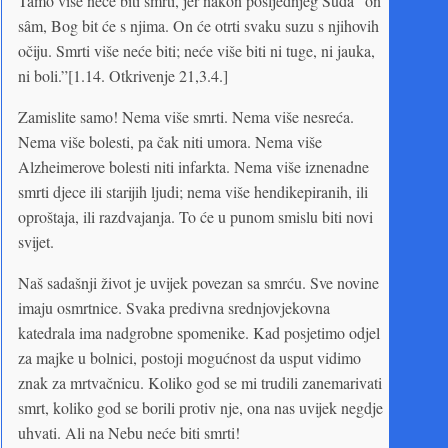
Tamo više neće biti smrti, jer nakon posljednjeg Suda “on
sâm, Bog bit će s njima. On će otrti svaku suzu s njihovih
očiju. Smrti više neće biti; neće više biti ni tuge, ni jauka,
ni boli.”[1.14. Otkrivenje 21,3.4.]
Zamislite samo! Nema više smrti. Nema više nesreća.
Nema više bolesti, pa čak niti umora. Nema više
Alzheimerove bolesti niti infarkta. Nema više iznenadne
smrti djece ili starijih ljudi; nema više hendikepiranih, ili
oproštaja, ili razdvajanja. To će u punom smislu biti novi
svijet.
Naš sadašnji život je uvijek povezan sa smrću. Sve novine
imaju osmrtnice. Svaka predivna srednjovjekovna
katedrala ima nadgrobne spomenike. Kad posjetimo odjel
za majke u bolnici, postoji mogućnost da usput vidimo
znak za mrtvačnicu. Koliko god se mi trudili zanemarivati
smrt, koliko god se borili protiv nje, ona nas uvijek negdje
uhvati. Ali na Nebu neće biti smrti!