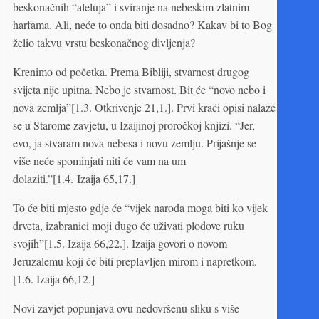
beskonačnih “aleluja” i sviranje na nebeskim zlatnim
harfama. Ali, neće to onda biti dosadno? Kakav bi to Bog
želio takvu vrstu beskonačnog divljenja?
Krenimo od početka. Prema Bibliji, stvarnost drugog
svijeta nije upitna. Nebo je stvarnost. Bit će “novo nebo i
nova zemlja”[1.3. Otkrivenje 21,1.]. Prvi kraći opisi nalaze
se u Starome zavjetu, u Izaijinoj proročkoj knjizi. “Jer,
evo, ja stvaram nova nebesa i novu zemlju. Prijašnje se
više neće spominjati niti će vam na um
dolaziti.”[1.4. Izaija 65,17.]
To će biti mjesto gdje će “vijek naroda moga biti ko vijek
drveta, izabranici moji dugo će uživati plodove ruku
svojih”[1.5. Izaija 66,22.]. Izaija govori o novom
Jeruzalemu koji će biti preplavljen mirom i napretkom.
[1.6. Izaija 66,12.]
Novi zavjet popunjava ovu nedovršenu sliku s više