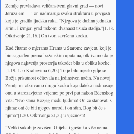
Zemlje prevladava veličanstveni glavni grad — novi
Jeruzalem — i on nadmašuje svaku strukturu u povijesti
koju je gradila ljudska ruka. “Njegova je dužina jednaka
širini. I izmjeri grad trskom: dvanaest tisuća stadija.”[1.18.
Otkrivenje 21,16.] On tvori savršenu kocku.
Kad čitamo o mjerama Hrama u Starome zavjetu, koji je
bio sagrađen prema božanskim uputama, otkrivamo da je
njegova najsvetija prostorija također bila u obliku kocke.
[1.19. 1. o Kraljevima 6,20.] To je bilo mjesto gdje se
Božja prisutnost očitovala na jedinstven način. Na novoj
Zemlji mi otkrivamo drugu kocku koja daleko nadmašuje
onu u starozavjetno vrijeme; po prvi put nakon Edenskog
vrta: “Evo stana Božjeg među ljudima! On će stanovati s
njima: oni će biti njegov narod, i on sâm, Bog bit će s
njima”[1.20. Otkrivenje 21,3.] u vječnosti!
“Veliki sukob je završen. Grijeha i grešnika više nema.