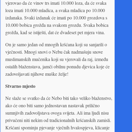
vjerovao da će vinov trs imati 10.000 loza, da će svaka
loza imati 10.000 mladica, a svaka mladica po 10.000
izdanaka. Svaki izdanak će imati po 10.000 grozdova s
10.000 bobica grožđa na svakom grozdu. Svaka bobica
grožđa, kad se istiješti, dat će dvadeset pet mjera vina.
On je samo jedan od mnogih kršćana koji su sanjarili o
vječnosti. Mnogi snovi o Nebu čak nadmašuju snove
muslimanskih mučenika koji su vjerovali da raj, između
ostalih blaženstava, jamči obilnu ponudu djevica koje će
zadovoljavati njihove muške želje!
Stvarno mjesto
Ne slaže se svatko da će Nebo biti tako veliko blaženstvo,
ako će ono biti samo jednostavan nastavak prilično
sumnjivih zadovoljstava ovoga svijeta. Ali ima ljudi nisu
privučeni niti nekim od tradicionalnih kršćanskih zamisli.
Kršćani spominju pjevanje vječnih hvalospjeva, klicanje