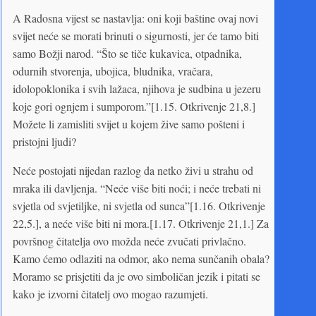
A Radosna vijest se nastavlja: oni koji baštine ovaj novi
svijet neće se morati brinuti o sigurnosti, jer će tamo biti
samo Božji narod. “Što se tiče kukavica, otpadnika,
odurnih stvorenja, ubojica, bludnika, vračara,
idolopoklonika i svih lažaca, njihova je sudbina u jezeru
koje gori ognjem i sumporom.”[1.15. Otkrivenje 21,8.]
Možete li zamisliti svijet u kojem žive samo pošteni i
pristojni ljudi?
Neće postojati nijedan razlog da netko živi u strahu od
mraka ili davljenja. “Neće više biti noći; i neće trebati ni
svjetla od svjetiljke, ni svjetla od sunca”[1.16. Otkrivenje
22,5.], a neće više biti ni mora.[1.17. Otkrivenje 21,1.] Za
površnog čitatelja ovo možda neće zvučati privlačno.
Kamo ćemo odlaziti na odmor, ako nema sunčanih obala?
Moramo se prisjetiti da je ovo simboličan jezik i pitati se
kako je izvorni čitatelj ovo mogao razumjeti.