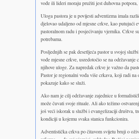
vođe ili lideri moraju pružiti jest duhovna potpora,
Uloga pastora je u povijesti adventizma imala razli
djelovao udaljeno od mjesne crkve, kao putujući ev
pastoralnom radu i posjećivanju vjernika. Crkve su
potrebama.
Posljednjih se pak desetljeća pastor u svojoj služb
vođe mjesne crkve, usredotočio se na održavanje cr
njihove uloge. Za napredak crkve je važno da pas
Pastor je regionalni vođa više crkava, koji radi n
pokazuje kako se služi.
Ako nam je cilj održavanje zajednice u formalistič
može čuvati svoje rituale. Ali ako težimo ostvaren
još veći iskorak u službi i evangelizaciji društva, 
kondiciji u kojemu svaka stanica funkcionira.
Adventistička crkva po čitavom svijetu bruji o oži