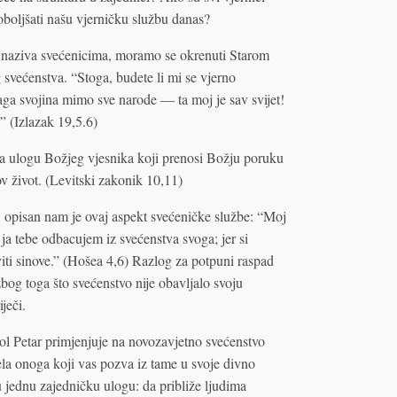
oboljšati našu vjerničku službu danas?
ke naziva svećenicima, moramo se okrenuti Starom
 svećenstva. “Stoga, budete li mi se vjerno
raga svojina mimo sve narode — ta moj je sav svijet!
.” (Izlazak 19,5.6)
a ulogu Božjeg vjesnika koji prenosi Božju poruku
 život. (Levitski zakonik 10,11)
, opisan nam je ovaj aspekt svećeničke službe: “Moj
 ja tebe odbacujem iz svećenstva svoga; jer si
iti sinove.” (Hošea 4,6) Razlog za potpuni raspad
zbog toga što svećenstvo nije obavljalo svoju
ječi.
l Petar primjenjuje na novozavjetno svećenstvo
jela onoga koji vas pozva iz tame u svoje divno
ju jednu zajedničku ulogu: da približe ljudima