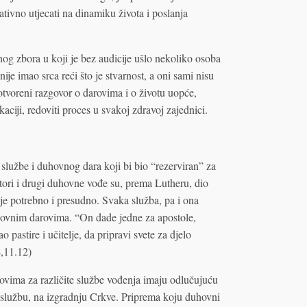
ivno utjecati na dinamiku života i poslanja
g zbora u koji je bez audicije ušlo nekoliko osoba
je imao srca reći što je stvarnost, a oni sami nisu
otvoreni razgovor o darovima i o životu uopće,
ciji, redoviti proces u svakoj zdravoj zajednici.
 službe i duhovnog dara koji bi bio “rezerviran” za
tori i drugi duhovne vođe su, prema Lutheru, dio
e potrebno i presudno. Svaka služba, pa i ona
uhovnim darovima. “On dade jedne za apostole,
pastire i učitelje, da pripravi svete za djelo
4,11.12)
vima za različite službe vođenja imaju odlučujuću
 službu, na izgradnju Crkve. Priprema koju duhovni