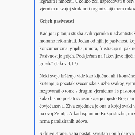
izgraditi i množiti. Ukoliko želi napredovati u os
vjernika u svojoj strukturi i organizaciji mora ruk
Grijeh pasivnosti
Kad je u pitanju služba svih vjernika u adventist
moramo reformirati. Jedan od njih je pasivnost, koj
konzumerizma, grijeha, umora, frustracije ili pak
Pasivnost je grijeh. Podsjećam na Jakovljeve riječi
grijeh.” (Jakov 4,17)
Neki svoje krštenje vide kao ključno, ali i konač
krštenje je početak svećeničke službe svakog vjern
razgovarati o tome s drugim vjernicima i s pastorom,
kako bismo postali svjesni koje je mjesto Bog na
čovječanstva. Živa zajednica je ona u kojoj svaki
na ovoj Zemlji. A kad ispunimo Božju službu, mi sm
nema paraliziranih udova.
S druge strane, valja postati svjestan i onih darova