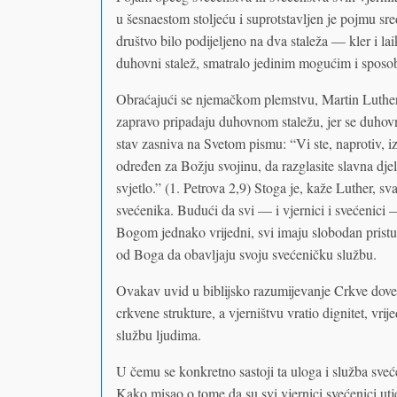
u šesnaestom stoljeću i suprotstavljen je pojmu sr
društvo bilo podijeljeno na dva staleža — kler i l
duhovni stalež, smatralo jedinim mogućim i sposo
Obraćajući se njemačkom plemstvu, Martin Luther je
zapravo pripadaju duhovnom staležu, jer se duhovno
stav zasniva na Svetom pismu: “Vi ste, naprotiv, iz
određen za Božju svojinu, da razglasite slavna dje
svjetlo.” (1. Petrova 2,9) Stoga je, kaže Luther, sv
svećenika. Budući da svi — i vjernici i svećenici
Bogom jednako vrijedni, svi imaju slobodan pristu
od Boga da obavljaju svoju svećeničku službu.
Ovakav uvid u biblijsko razumijevanje Crkve doveo 
crkvene strukture, a vjerništvu vratio dignitet, vr
službu ljudima.
U čemu se konkretno sastoji ta uloga i služba sveć
Kako misao o tome da su svi vjernici svećenici utj