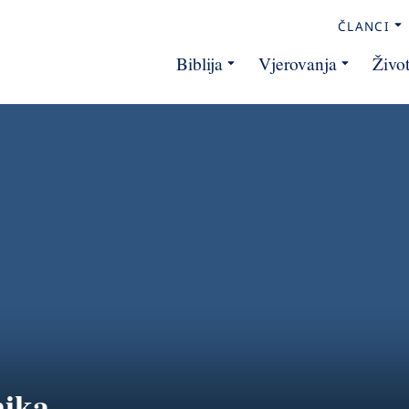
ČLANCI
Biblija
Vjerovanja
Živo
nika