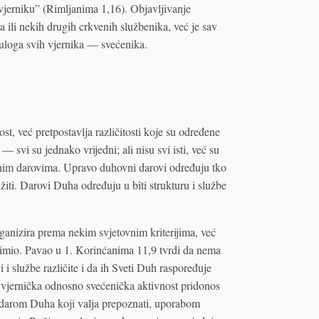
vjerniku” (Rimljanima 1,16). Objavljivanje
a ili nekih drugih crkvenih službenika, već je sav
uloga svih vjernika — svećenika.
t, već pretpostavlja različitosti koje su određene
svi su jednako vrijedni; ali nisu svi isti, već su
ovnim darovima. Upravo duhovni darovi određuju tko
lužiti. Darovi Duha određuju u bîti strukturu i službe
rganizira prema nekim svjetovnim kriterijima, već
imio. Pavao u 1. Korinćanima 11,9 tvrdi da nema
i službe različite i da ih Sveti Duh raspoređuje
 vjernička odnosno svećenička aktivnost pridonos
e darom Duha koji valja prepoznati, uporabom