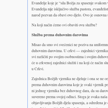
Evanđelje koje je “sila Božja za spasenje svakom 
Evanđelja nije isključivo služba pastora, evanđelist
narod pozvan da obavi ovo djelo. Ovo je osnovna 
Na koji način ćemo svi obaviti ovu službu?
Služba prema duhovnim darovima
Misao da smo svi svećenici ne poziva na uniformnos
duhovnim darovima. U crkvi — zajednici vjernika — 
svi različiti po svojim osobnostima i svojim duh
će u crkvenoj zajednici služiti i na koji će način s
u Crkvi.
Zajednica Božjih vjernika ne djeluje i ona se ne o
prema duhovnim darovima koje je svaki vjernik pr
ni jednog vjernika bez duhovnog dara, da su darovi 
suvereno prema svojoj odluci. Stoga je svaka naša
objavljivanju Božjih djela spasenja, a određena j