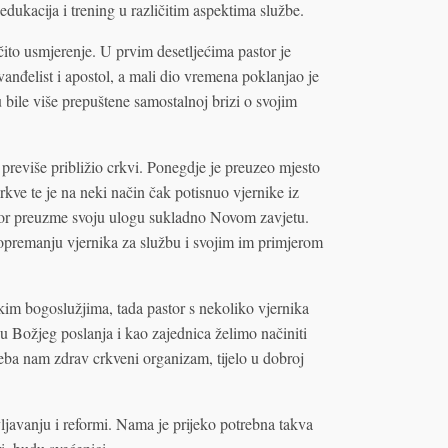
 edukacija i trening u različitim aspektima službe.
čito usmjerenje. U prvim desetljećima pastor je
anđelist i apostol, a mali dio vremena poklanjao je
 bile više prepuštene samostalnoj brizi o svojim
i previše približio crkvi. Ponegdje je preuzeo mjesto
kve te je na neki način čak potisnuo vjernike iz
tor preuzme svoju ulogu sukladno Novom zavjetu.
a opremanju vjernika za službu i svojim im primjerom
kim bogoslužjima, tada pastor s nekoliko vjernika
ju Božjeg poslanja i kao zajednica želimo načiniti
treba nam zdrav crkveni organizam, tijelo u dobroj
vljavanju i reformi. Nama je prijeko potrebna takva