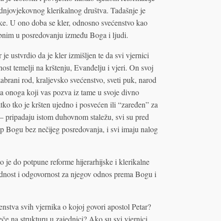
ednjovjekovnog klerikalnog društva. Tadašnje je
aike. U ono doba se kler, odnosno svećenstvo kao
bnim u posredovanju između Boga i ljudi.
 ustvrdio da je kler izmišljen te da svi vjernici
st temelji na krštenju, Evanđelju i vjeri. On svoj
abrani rod, kraljevsko svećenstvo, sveti puk, narod
la onoga koji vas pozva iz tame u svoje divno
atko tko je kršten ujedno i posvećen ili “zaređen” za
 — pripadaju istom duhovnom staležu, svi su pred
p Bogu bez nečijeg posredovanja, i svi imaju nalog
je do potpune reforme hijerarhijske i klerikalne
ijednost i odgovornost za njegov odnos prema Bogu i
enstva svih vjernika o kojoj govori apostol Petar?
eče na strukturu u zajednici? Ako su svi vjernici