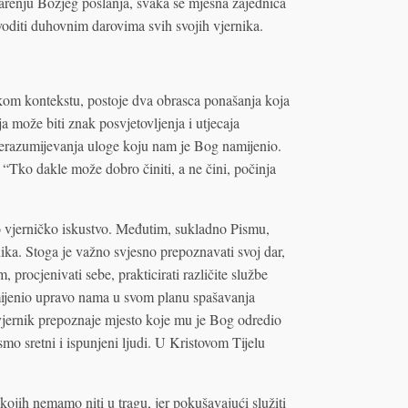
tvarenju Božjeg poslanja, svaka se mjesna zajednica
ovoditi duhovnim darovima svih svojih vjernika.
ičkom kontekstu, postoje dva obrasca ponašanja koja
a može biti znak posvjetovljenja i utjecaja
 nerazumijevanja uloge koju nam je Bog namijenio.
: “Tko dakle može dobro činiti, a ne čini, počinja
no vjerničko iskustvo. Međutim, sukladno Pismu,
ika. Stoga je važno svjesno prepoznavati svoj dar,
 procjenivati sebe, prakticirati različite službe
mijenio upravo nama u svom planu spašavanja
 vjernik prepoznaje mjesto koje mu je Bog odredio
o sretni i ispunjeni ljudi. U Kristovom Tijelu
 kojih nemamo niti u tragu, jer pokušavajući služiti