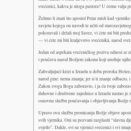
svećenici, kakva je uloga pastora? U čemu valja p
Želimo li znati što apostol Petar misli kad vjerni
zavjetu kojega on navodi te učiti od starozavjetnog
pokoravali i držali moj Savez, vi ćete mi biti pred
— vi ćete mi biti kraljevstvo svećenikâ, narod svet
Jedan od aspekata svećeničkog poziva odnosi se n
i poučava narod Božjem zakonu koji uređuje njihov
Zahvaljujući krizi u Izraelu u doba proroka Hošee
narod gine: nema znanja; jer si ti znanje odbacio, i
Zakon svoga Boga zaboravio, i ja ću tvoje zaborav
duhovne i društvene zajednice u Izraelu nastao je 
osnovnu službu poučavanja i objavljivanja Božje ri
Upravo ovu službu promicanja Božje objave aposto
svih vjernika. Oni su pozvani razglasiti “slavna d
svjetlo”. Dakle, svi su vjernici svećenici i svi ima