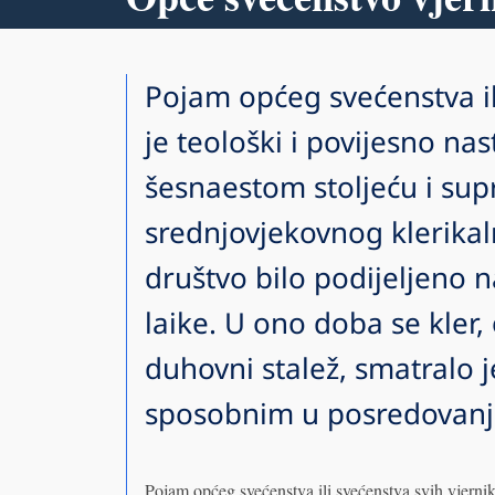
Pojam općeg svećenstva il
je teološki i povijesno na
šesnaestom stoljeću i sup
srednjovjekovnog klerikal
društvo bilo podijeljeno n
laike. U ono doba se kler
duhovni stalež, smatralo
sposobnim u posredovanj
Pojam općeg svećenstva ili svećenstva svih vjernika