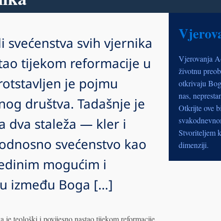
Vjerov
i svećenstva svih vjernika
Vjerovanja A
stao tijekom reformacije u
životnu preob
rotstavljen je pojmu
otkrivaju Bog
nas, nepresta
nog društva. Tadašnje je
Otkrijte ove b
a dva staleža — kler i
svakodnevnom 
Stvoriteljem k
, odnosno svećenstvo kao
dimenziji.
 jedinim mogućim i
u između Boga […]
 je teološki i povijesno nastao tijekom reformacije