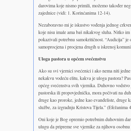
darovima koje nismo primili, možemo također negat
zajednice (vidi: 1. Korinćanima 12-14).
Nezaboravno mi je iskustvo vođenja jednog crkveno
koje nisu imale ama baš nikakvog sluha. Nitko im ni
pokazivali potrebnu samokritičnost. “Audicija” je 
samoprocjena i procjena drugih u iskrenoj komunika
Uloga pastora u općem svećenstvu
Ako su svi vjernici svećenici i ako nema niti jedne
nekakvu vodeću elitu, kakva je uloga pastora? Pas
općeg svećenstva svih vjernika. Duhovno vodstvo j
pastorska ili propovjednička, mora počivati na d
druge kao proroke, jedne kao evanđeliste, druge kao 
službe, za izgradnju Kristova Tijela.” (Efežanima 
Oni koje je Bog opremio potrebnim duhovnim daro
ulugu da pripreme sve vjernike za njihovu osobnu