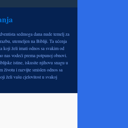
anja
dventista sedmoga dana nude temelj za
razbu, utemeljen na Bibliji. Ta učenja
a koji želi imati odnos sa svakim od
no nas vodeći prema potpunoj obnovi.
iblijske istine, iskusite njihovu snagu u
životu i razvijte smislen odnos sa
oji želi vašu cjelovitost u svakoj