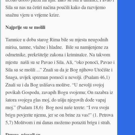
Sila su nas na četiri načina poučili kako da razvijemo
snažnu vjeru u vrijeme krize.
Najprije su se molili
Tamnice u doba starog Rima bile su mjesta neugodnih
mirisa, tamne, vlažne i hladne. Bile su namijenjene za
odmetnike, prekršitelje zakona i kriminalce. Na takvom
mjestu našli su se Pavao i Sila. Ali, “oko ponoći, Pavao i
Sila su se molili ...” Znali su da je Bog njihovo Utočište i
Snaga, uvijek spreman pomoći u nevolji. (Psalam 46,1)
Znali su i da Bog uslišava molitve. “U nevolji svojoj
povikah Gospodu, zavapih Bogu svojemu; On razabra iz
šatora svojega glas moj, do ušiju njegovih dođe vapaj
moj.” (Psalam 18,6) Bog nosi naše terete: “I svu svoju
brigu povjerite njemu, jer se on brine za vas!” (1. Petrova
5,7) Molitvom i mi danas možemo poraziti brigu i strah.
Drugo, pjevali su