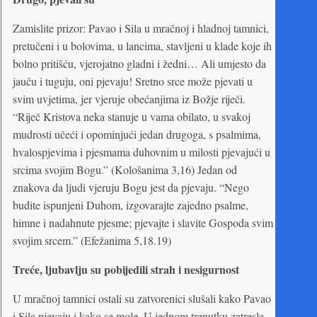
Zamislite prizor: Pavao i Sila u mračnoj i hladnoj tamnici,
pretučeni i u bolovima, u lancima, stavljeni u klade koje ih
bolno pritišću, vjerojatno gladni i žedni… Ali umjesto da
jauču i tuguju, oni pjevaju! Sretno srce može pjevati u
svim uvjetima, jer vjeruje obećanjima iz Božje riječi.
“Riječ Kristova neka stanuje u vama obilato, u svakoj
mudrosti učeći i opominjući jedan drugoga, s psalmima,
hvalospjevima i pjesmama duhovnim u milosti pjevajući u
srcima svojim Bogu.” (Kološanima 3,16) Jedan od
znakova da ljudi vjeruju Bogu jest da pjevaju. “Nego
budite ispunjeni Duhom, izgovarajte zajedno psalme,
himne i nadahnute pjesme; pjevajte i slavite Gospoda svim
svojim srcem.” (Efežanima 5,18.19)
Treće, ljubavlju su pobijedili strah i nesigurnost
U mračnoj tamnici ostali su zatvorenici slušali kako Pavao
i Sila pjevaju i kako se mole. U jednom trenutku zatresla