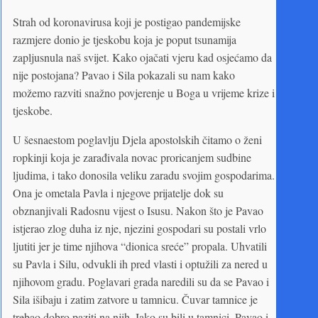
Strah od koronavirusa koji je postigao pandemijske
razmjere donio je tjeskobu koja je poput tsunamija
zapljusnula naš svijet. Kako ojačati vjeru kad osjećamo da
nije postojana? Pavao i Sila pokazali su nam kako
možemo razviti snažno povjerenje u Boga u vrijeme krize i
tjeskobe.
U šesnaestom poglavlju Djela apostolskih čitamo o ženi
ropkinji koja je zarađivala novac proricanjem sudbine
ljudima, i tako donosila veliku zaradu svojim gospodarima.
Ona je ometala Pavla i njegove prijatelje dok su
obznanjivali Radosnu vijest o Isusu. Nakon što je Pavao
istjerao zlog duha iz nje, njezini gospodari su postali vrlo
ljutiti jer je time njihova “dionica sreće” propala. Uhvatili
su Pavla i Silu, odvukli ih pred vlasti i optužili za nered u
njihovom gradu. Poglavari grada naredili su da se Pavao i
Sila išibaju i zatim zatvore u tamnicu. Čuvar tamnice je
trebao dobro paziti na njih. Iako su bili u tamnici, Pavao i