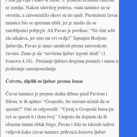
se zemlja. Nakon silovitog potresa, vrata tamnice su se
otvorila, a zatvorenički okovi su im spali. Prestrašeni čuvar
tamnice bio se spreman ubiti, jer je mislio da su
zarobljenici pobjegli. Ali Pavao je povikao: “Ne čini sebi
zla nikakva, jer smo mi svi ovdje!” Ispunjen Božjom
ljubavlju, Pavao je imao samilosti prema zatvorskom
čuvaru. Znao je da “savršena ljubav izgoni strah” (1.
Ivanova 4,18). Pružanje ljubavi drugima pomaže i nama u
podizanju samopouzdanja.
Četvrto, dijelili su ljubav prema Isusu
Čuvar tamnice je prepun straha drhtao pred Pavlom i
Silom, te ih upitao: “Gospodo, što moram učiniti da se
spasim?” Oni su odgovorili: “Vjeruj u Gospoda Isusa pa
ćeš se spasiti ti i dom tvoj.” Umjesto da dopuste da ih
obuzme tamni oblak brige, Pavao i Sila su iskusili radost
vidjevši kako čuvar tamnice prihvaća Isusovu ljubav