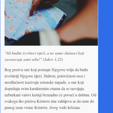
"Ali budite izvršioci riječi, a ne samo slušaoci koji
zavaravaju sami sebe!" (Jakov 1,22)
Bog poziva one koji poznaju Njegovu volju da budu
izvršitelji Njegove riječi. Slabost, polovičnost srca i
neodlučnost izazivaju sotonske napade, a one koji
dopuštaju ovim karakternim crtama da se razvijaju,
uzburkani valovi kušnji beznadno će povući u dubinu. Od
svakoga tko priziva Kristovo ime zahtijeva se da raste do
punog rasta visine Kristove, živog vođe kršćana.