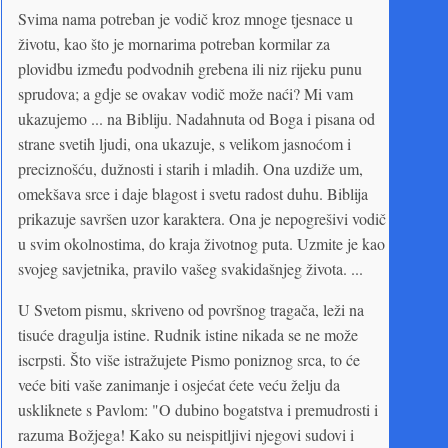
Svima nama potreban je vodič kroz mnoge tjesnace u
životu, kao što je mornarima potreban kormilar za
plovidbu između podvodnih grebena ili niz rijeku punu
sprudova; a gdje se ovakav vodič može naći? Mi vam
ukazujemo ... na Bibliju. Nadahnuta od Boga i pisana od
strane svetih ljudi, ona ukazuje, s velikom jasnoćom i
preciznošću, dužnosti i starih i mladih. Ona uzdiže um,
omekšava srce i daje blagost i svetu radost duhu. Biblija
prikazuje savršen uzor karaktera. Ona je nepogrešivi vodič
u svim okolnostima, do kraja životnog puta. Uzmite je kao
svojeg savjetnika, pravilo vašeg svakidašnjeg života. ...
U Svetom pismu, skriveno od površnog tragača, leži na
tisuće dragulja istine. Rudnik istine nikada se ne može
iscrpsti. Što više istražujete Pismo poniznog srca, to će
veće biti vaše zanimanje i osjećat ćete veću želju da
uskliknete s Pavlom: "O dubino bogatstva i premudrosti i
razuma Božjega! Kako su neispitljivi njegovi sudovi i