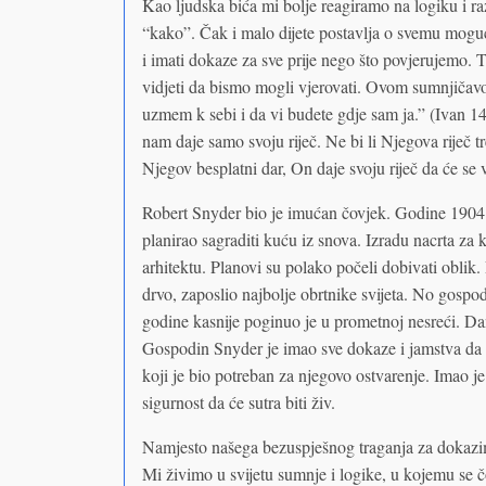
Kao ljudska bića mi bolje reagiramo na logiku i ra
“kako”. Čak i malo dijete postavlja o svemu mogu
i imati dokaze za sve prije nego što povjerujemo.
vidjeti da bismo mogli vjerovati. Ovom sumnjičavo
uzmem k sebi i da vi budete gdje sam ja.” (Ivan 14
nam daje samo svoju riječ. Ne bi li Njegova riječ tr
Njegov besplatni dar, On daje svoju riječ da će se vr
Robert Snyder bio je imućan čovjek. Godine 1904. 
planirao sagraditi kuću iz snova. Izradu nacrta za 
arhitektu. Planovi su polako počeli dobivati oblik
drvo, zaposlio najbolje obrtnike svijeta. No gospo
godine kasnije poginuo je u prometnoj nesreći. Da
Gospodin Snyder je imao sve dokaze i jamstva da v
koji je bio potreban za njegovo ostvarenje. Imao je
sigurnost da će sutra biti živ.
Namjesto našega bezuspješnog traganja za dokazim
Mi živimo u svijetu sumnje i logike, u kojemu se č