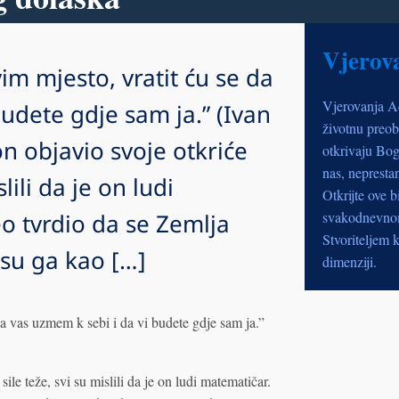
Vjerov
m mjesto, vratit ću se da
Vjerovanja A
udete gdje sam ja.” (Ivan
životnu preob
n objavio svoje otkriće
otkrivaju Bog
nas, nepresta
lili da je on ludi
Otkrijte ove b
eo tvrdio da se Zemlja
svakodnevnom 
Stvoriteljem k
 su ga kao […]
dimenziji.
a vas uzmem k sebi i da vi budete gdje sam ja.”
le teže, svi su mislili da je on ludi matematičar.