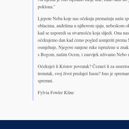
poklona.”
Ljepote Neba koje nas očekuju premašuju našu sp
oblacima, anđelima u njihovom sjaju, nebeskom ok
kad se usporedi sa stvarnošću koja slijedi. Ona n
očekujemo dan kad ćemo pogled usmjeriti prema Ne
osmjehuje, Njegove ranjene ruke ispružene u znak 
s Bogom, našim Ocem, i zauvijek uživamo Nebo u
Očekuješ li Kristov povratak? Čezneš li za susreto
trenutak, svoj život predaješ Isusu? Isus je sprem
spremni.
Fylvia Fowler Kline