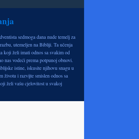
anja
dventista sedmoga dana nude temelj za
razbu, utemeljen na Bibliji. Ta učenja
a koji želi imati odnos sa svakim od
no nas vodeći prema potpunoj obnovi.
iblijske istine, iskusite njihovu snagu u
životu i razvijte smislen odnos sa
oji želi vašu cjelovitost u svakoj