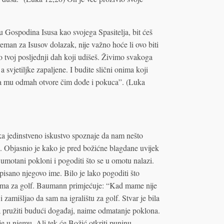
 u Gospodina Isusa kao svojega Spasitelja, bit ćeš
man za Isusov dolazak, nije važno hoće li ovo biti
vo tvoj posljednji dah koji udišeš. Živimo svakoga
svjetiljke zapaljene. I budite slični onima koji
da mu odmah otvore čim dođe i pokuca”. (Luka
ka jedinstveno iskustvo spoznaje da nam nešto
o. Objasnio je kako je pred božićne blagdane uvijek
e umotani pokloni i pogoditi što se u omotu nalazi.
pisano njegovo ime. Bilo je lako pogoditi što
licama za golf. Baumann primjećuje: “Kad mame nije
i zamišljao da sam na igralištu za golf. Stvar je bila
a pružiti budući događaj, naime odmatanje poklona.
e u njemu. Ali tek će Božić otkriti puninu