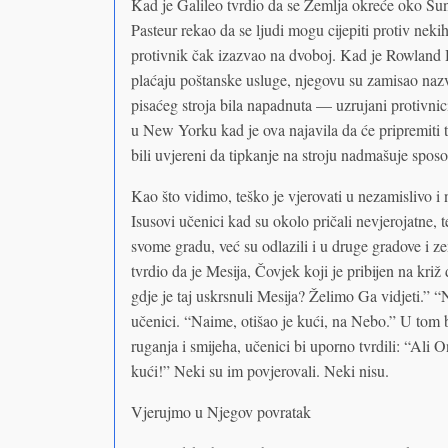
Kad je Galileo tvrdio da se Zemlja okreće oko Sun
Pasteur rekao da se ljudi mogu cijepiti protiv nekih 
protivnik čak izazvao na dvoboj. Kad je Rowland 
plaćaju poštanske usluge, njegovu su zamisao nazv
pisaćeg stroja bila napadnuta — uzrujani protivni
u New Yorku kad je ova najavila da će pripremiti t
bili uvjereni da tipkanje na stroju nadmašuje spo
Kao što vidimo, teško je vjerovati u nezamislivo i 
Isusovi učenici kad su okolo pričali nevjerojatne, t
svome gradu, već su odlazili i u druge gradove i zem
tvrdio da je Mesija, Čovjek koji je pribijen na kri
gdje je taj uskrsnuli Mesija? Želimo Ga vidjeti.” “
učenici. “Naime, otišao je kući, na Nebo.” U tom b
ruganja i smijeha, učenici bi uporno tvrdili: “Ali On
kući!” Neki su im povjerovali. Neki nisu.
Vjerujmo u Njegov povratak