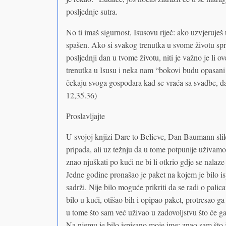
posljednje sutra.
No ti imaš sigurnost, Isusovu riječ: ako uzvjeruješ
spašen. Ako si svakog trenutka u svome životu spre
posljednji dan u tvome životu, niti je važno je li o
trenutka u Isusu i neka nam “bokovi budu opasani a 
čekaju svoga gospodara kad se vraća sa svadbe, 
12,35.36)
Proslavljajte
U svojoj knjizi Dare to Believe, Dan Baumann sli
pripada, ali uz težnju da u tome potpunije uživam
znao njuškati po kući ne bi li otkrio gdje se nalaz
Jedne godine pronašao je paket na kojem je bilo is
sadrži. Nije bilo moguće prikriti da se radi o pa
bilo u kući, otišao bih i opipao paket, protresao ga 
u tome što sam već uživao u zadovoljstvu što će g
Na njemu je bilo ispisano moje ime; znao sam što j