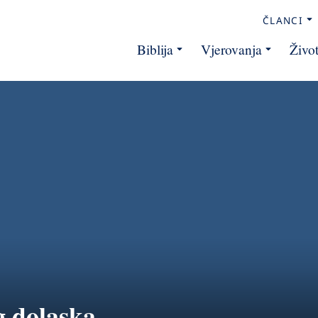
ČLANCI
Biblija
Vjerovanja
Živo
g dolaska