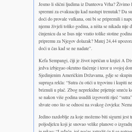
Jesmo li slični ljudima iz Danteova Vrha? Živimo 
spremni za evakuaciju kad nastupi trenutak? Da su 
doći do provale vulkana, oni bi se pripremili i napu
njemu živjeli toliko godina, a ništa se nikada nije d
činjenicu da se Isus nije vratio tolike stotine g
pripremu za Njegov dolazak? Matej 24,44 upozorav
doći u čas kad se ne nadate”.
Kefa Sempangi, čiji je život ispričan u knjizi A Dist
jedva izbjegao okrutno tlačenje i teror u svojoj do
Sjedinjenim Američkim Državama, gdje se skupina 
supruga rekla: “Sutra ću otići u trgovinu i kupiti 
briznuli u plač. Zbog neprekidne prijetnje smrću koj
se nakon više godina usudili izgovoriti riječ “sutra
shvate ono što se odnosi na svakog čovjeka: Nema 
Jedino razdoblje za koje možemo biti sigurni jes
poljodjelcu koji je snovao velike planove o izgradn
je rekao: “Luđače, još noćas zatražit će ti se natr