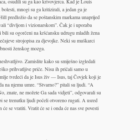
ca, osudili su ga kao krivovjerca. Kad je Louis
bolesti, mnogi su ga kritizirali, a jedan ga je
Hill predložio da se poštanskim markama unaprijed
ali “divljom i vizionarskom”. Čak je i uporaba
ci bili su ogorčeni na kršćansku udrugu mladih žena
ečajeve strojopisa za djevojke. Neki su muškarci
sobnosti ženskog mozga.
neshvatljivo. Zamislite kako su smiješno izgledali
eško prihvatljive priče. Nisu ih pričali samo u
lje tvrdeći da je Isus živ — Isus, taj Čovjek koji je
ž da na njemu umre. “Stvarno?” pitali su ljudi. “A
No, znate, ne možete Ga sada vidjeti”, odgovarali su
i se trenutku ljudi počeli otvoreno rugati. A usred
 će se vratiti. Vratit će se i onda će nas sve povesti