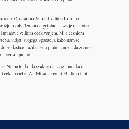
oznaju. Ono što možemo shvatiti o Isusu na
ružju oslobođenom od grijeha — sve je to sitnica
as ispunjava velikim očekivanjem. Mi s čežnjom
bu, vidjeti svojega Spasitelja kako nam se
dobrodošlice i uzdići se u pratnji anđela da živimo
 njegovoj punini.
m s Njime toliko da svakog dana, iz trenutka u
an i čeka na tebe. Anđeli su spremni. Budimo i mi