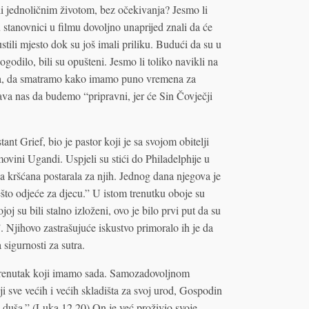
li jednoličnim životom, bez očekivanja? Jesmo li
stanovnici u filmu dovoljno unaprijed znali da će
stili mjesto dok su još imali priliku. Budući da su u
ogodilo, bili su opušteni. Jesmo li toliko navikli na
odina, da smatramo kako imamo puno vremena za
a nas da budemo “pripravni, jer će Sin Čovječji
ant Grief, bio je pastor koji je sa svojom obitelji
movini Ugandi. Uspjeli su stići do Philadelphije u
kršćana postarala za njih. Jednog dana njegova je
nešto odjeće za djecu.” U istom trenutku oboje su
oj su bili stalno izloženi, ovo je bilo prvi put da su
”. Njihovo zastrašujuće iskustvo primoralo ih je da
sigurnosti za sutra.
t trenutak koji imamo sada. Samozadovoljnom
ji sve većih i većih skladišta za svoj urod, Gospodin
ag duša.” (Luka 12,20) On je već proživio svoje