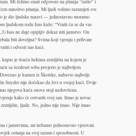
zum. Mi želimo znati odgovore na pitanja “zašto” i
ćem mnoštvo pitanja. Mi ljudi volimo razumjeti sve
 To je dio ljudske naravi — jednostavno moramo
m ljudskom rodu Isus kaže: “Vratit ću se da vas
,3) Isus ne daje opipljiv dokaz niti jamstvo. On
ebala biti dovoljna? Svima koji vjeruju i prihvate
atiti i odvesti nas kući.
kupio je tisuću hektara zemljišta na kojem je
kuću sa šezdeset soba povjerio je najboljem
. Dovezao je kamen iz Škotske, nabavio najbolje
din Snyder nije dočekao da živi u svojoj kući. Dvije
nas njegova kuća snova stoji nedovršena.
jeruje kako će ostvariti svoj san. Imao je novac
 zemljište, ljude. No, jedno nije imao. Nije imao
a i jamstvima, mi trebamo jednostavno vjerovati.
ovjek oslanja na svoj razum i sposobnosti. U