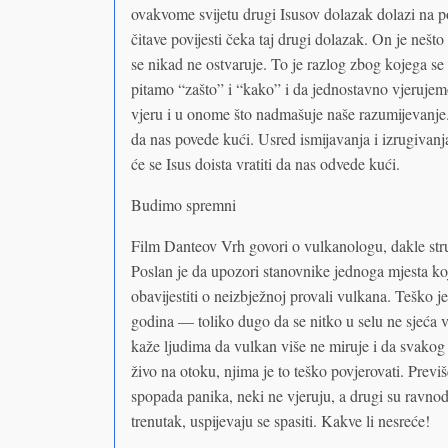
ovakvome svijetu drugi Isusov dolazak dolazi na p
čitave povijesti čeka taj drugi dolazak. On je nešto
se nikad ne ostvaruje. To je razlog zbog kojega se
pitamo “zašto” i “kako” i da jednostavno vjerujem
vjeru i u onome što nadmašuje naše razumijevanje.
da nas povede kući. Usred ismijavanja i izrugivanja
će se Isus doista vratiti da nas odvede kući.
Budimo spremni
Film Danteov Vrh govori o vulkanologu, dakle str
Poslan je da upozori stanovnike jednoga mjesta ko
obavijestiti o neizbježnoj provali vulkana. Teško je 
godina — toliko dugo da se nitko u selu ne sjeća 
kaže ljudima da vulkan više ne miruje i da svakog 
živo na otoku, njima je to teško povjerovati. Prev
spopada panika, neki ne vjeruju, a drugi su ravno
trenutak, uspijevaju se spasiti. Kakve li nesreće!