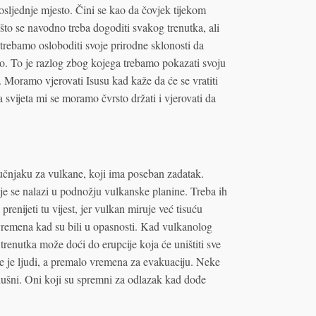
osljednje mjesto. Čini se kao da čovjek tijekom
 što se navodno treba dogoditi svakog trenutka, ali
 trebamo osloboditi svoje prirodne sklonosti da
o. To je razlog zbog kojega trebamo pokazati svoju
 Moramo vjerovati Isusu kad kaže da će se vratiti
 svijeta mi se moramo čvrsto držati i vjerovati da
učnjaku za vulkane, koji ima poseban zadatak.
je se nalazi u podnožju vulkanske planine. Treba ih
prenijeti tu vijest, jer vulkan miruje već tisuću
vremena kad su bili u opasnosti. Kad vulkanolog
trenutka može doći do erupcije koja će uništiti sve
iše je ljudi, a premalo vremena za evakuaciju. Neke
dušni. Oni koji su spremni za odlazak kad dođe