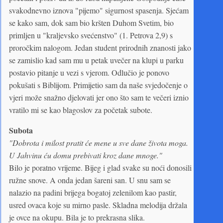
svakodnevno iznova "pijemo" sigurnost spasenja. Sjećam
se kako sam, dok sam bio kršten Duhom Svetim, bio
primljen u "kraljevsko svećenstvo" (1. Petrova 2,9) s
proročkim nalogom. Jedan student prirodnih znanosti jako
se zamislio kad sam mu u petak uvečer na klupi u parku
postavio pitanje u vezi s vjerom. Odlučio je ponovo
pokušati s Biblijom. Primijetio sam da naše svjedočenje o
vjeri može snažno djelovati jer ono što sam te večeri iznio
vratilo mi se kao blagoslov za početak subote.
Subota
"Dobrota i milost pratit će mene u sve dane života moga.
U Jahvinu ću domu prebivati kroz dane mnoge."
Bilo je poratno vrijeme. Bijeg i glad svake su noći donosili
ružne snove. A onda jedan šareni san. U snu sam se
nalazio na padini brijega bogatoj zelenilom kao pastir,
usred ovaca koje su mirno pasle. Skladna melodija držala
je ovce na okupu. Bila je to prekrasna slika.