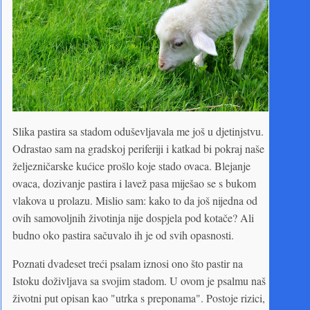
Slika pastira sa stadom oduševljavala me još u djetinjstvu.
Odrastao sam na gradskoj periferiji i katkad bi pokraj naše
željezničarske kućice prošlo koje stado ovaca. Blejanje
ovaca, dozivanje pastira i lavež pasa miješao se s bukom
vlakova u prolazu. Mislio sam: kako to da još nijedna od
ovih samovoljnih životinja nije dospjela pod kotače? Ali
budno oko pastira sačuvalo ih je od svih opasnosti.
Poznati dvadeset treći psalam iznosi ono što pastir na
Istoku doživljava sa svojim stadom. U ovom je psalmu naš
životni put opisan kao "utrka s preponama". Postoje rizici,