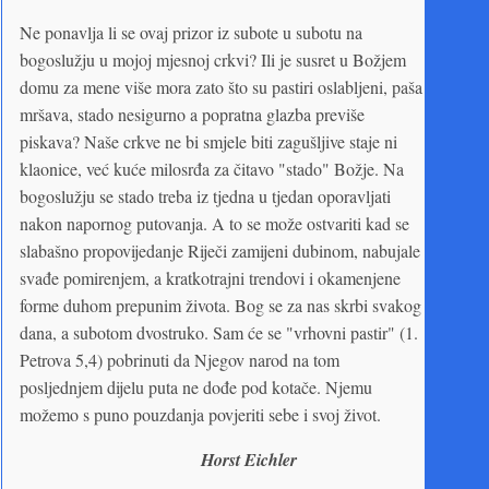
Ne ponavlja li se ovaj prizor iz subote u subotu na
bogoslužju u mojoj mjesnoj crkvi? Ili je susret u Božjem
domu za mene više mora zato što su pastiri oslabljeni, paša
mršava, stado nesigurno a popratna glazba previše
piskava? Naše crkve ne bi smjele biti zagušljive staje ni
klaonice, već kuće milosrđa za čitavo "stado" Božje. Na
bogoslužju se stado treba iz tjedna u tjedan oporavljati
nakon napornog putovanja. A to se može ostvariti kad se
slabašno propovijedanje Riječi zamijeni dubinom, nabujale
svađe pomirenjem, a kratkotrajni trendovi i okamenjene
forme duhom prepunim života. Bog se za nas skrbi svakog
dana, a subotom dvostruko. Sam će se "vrhovni pastir" (1.
Petrova 5,4) pobrinuti da Njegov narod na tom
posljednjem dijelu puta ne dođe pod kotače. Njemu
možemo s puno pouzdanja povjeriti sebe i svoj život.
Horst Eichler