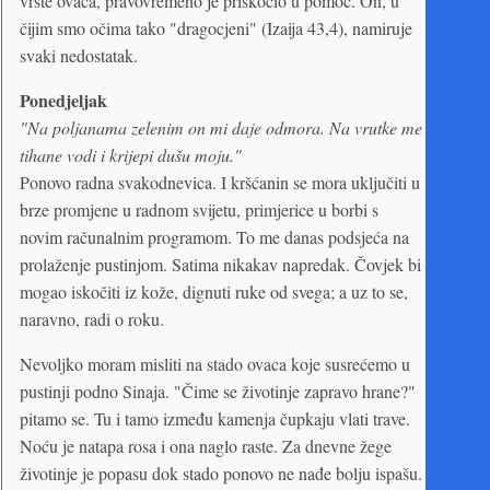
vrste ovaca, pravovremeno je priskočio u pomoć. On, u
čijim smo očima tako "dragocjeni" (Izaija 43,4), namiruje
svaki nedostatak.
Ponedjeljak
"Na poljanama zelenim on mi daje odmora. Na vrutke me
tihane vodi i krijepi dušu moju."
Ponovo radna svakodnevica. I kršćanin se mora uključiti u
brze promjene u radnom svijetu, primjerice u borbi s
novim računalnim programom. To me danas podsjeća na
prolaženje pustinjom. Satima nikakav napredak. Čovjek bi
mogao iskočiti iz kože, dignuti ruke od svega; a uz to se,
naravno, radi o roku.
Nevoljko moram misliti na stado ovaca koje susrećemo u
pustinji podno Sinaja. "Čime se životinje zapravo hrane?"
pitamo se. Tu i tamo između kamenja čupkaju vlati trave.
Noću je natapa rosa i ona naglo raste. Za dnevne žege
životinje je popasu dok stado ponovo ne nađe bolju ispašu.