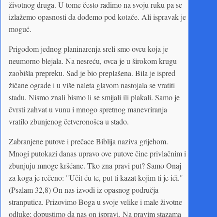
životnog druga. U tome često radimo na svoju ruku pa se
izlažemo opasnosti da dođemo pod kotače. Ali ispravak je
moguć.
Prigodom jednog planinarenja sreli smo ovcu koja je
neumorno blejala. Na nesreću, ovca je u širokom krugu
zaobišla prepreku. Sad je bio preplašena. Bila je ispred
žičane ograde i u više naleta glavom nastojala se vratiti
stadu. Nismo znali bismo li se smijali ili plakali. Samo je
čvrsti zahvat u vunu i mnogo spretnog manevriranja
vratilo zbunjenog četveronošca u stado.
Zabranjene putove i prečace Biblija naziva grijehom.
Mnogi putokazi danas upravo ove putove čine privlačnim i
zbunjuju mnoge kršćane. Tko zna pravi put? Samo Onaj
za koga je rečeno: "Učit ću te, put ti kazat kojim ti je ići."
(Psalam 32,8) On nas izvodi iz opasnog područja
stranputica. Prizovimo Boga u svoje velike i male životne
odluke; dopustimo da nas on ispravi. Na pravim stazama