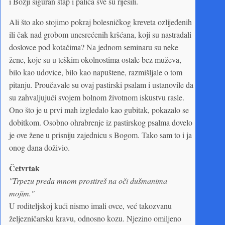
i Božji siguran štap i palica sve su riješili.
Ali što ako stojimo pokraj bolesničkog kreveta ozlijeđenih
ili čak nad grobom unesrećenih kršćana, koji su nastradali
doslovce pod kotačima? Na jednom seminaru su neke
žene, koje su u teškim okolnostima ostale bez muževa,
bilo kao udovice, bilo kao napuštene, razmišljale o tom
pitanju. Proučavale su ovaj pastirski psalam i ustanovile da
su zahvaljujući svojem bolnom životnom iskustvu rasle.
Ono što je u prvi mah izgledalo kao gubitak, pokazalo se
dobitkom. Osobno ohrabrenje iz pastirskog psalma dovelo
je ove žene u prisniju zajednicu s Bogom. Tako sam to i ja
onog dana doživio.
Četvrtak
"Trpezu preda mnom prostireš na oči dušmanima
mojim."
U roditeljskoj kući nismo imali ovce, već takozvanu
željezničarsku kravu, odnosno kozu. Njezino omiljeno