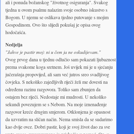
ali i ponuda božanskog "životnog osiguranja". Svakog
tjedna u ovom psalmu nalazim svoje osobno iskustvo s
Bogom. U njemu se oslikava tjedno putovanje s mojim
Gospodinom. Ovo što slijedi pokušaj je opisa ovog
hodočašća.
Nedjelja
"Jahve je pastir moj: ni u čem ja ne oskudijevam."
Ovog prvog dana u tjednu odlučio sam pokazati ljubaznost
prema svakome koga sretnem. Još uvijek mi je u sjećanju
jučerašnja propovijed, ali sam već jutros sreo svadljivog
čovjeka. S nekoliko zajedljivih riječi želi me dovesti na
određenu razinu razgovora. Toliko sam zbunjen da
ostajem bez riječi. Nedostaje mi mudrosti. U nekoliko
sekundi povezujem se s Nebom. Na moje iznenađenje
razgovor kreće drugim smjerom. Otklonjena je opasnost
da uzvratim na sličan način. Nema smisla da se sudarimo
kao dvije ovce. Dobri pastir, koji je svoj život dao za sve