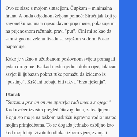
Ovo se slaže s mojom situacijom. Čupkam – minimalna
hrana. A onda odjednom željena pomoć: Stručnjak koji je
zagonetku računala riješio davno prije mene, pokazuje mi
na prijenosnom računalu pravi "put". Čini mi se kao da
sam stigao na zelenu livadu sa svježom vodom. Posao
napreduje.
Kako je važno u užurbanom poslovnom svijetu pomagati
jedan drugome. Katkad i jedna jedina dobra riječ, taktičan
savjet ili ljubazan pokret ruke pomažu da iziđemo iz
"pustinje". Kršćani trebaju biti takva "brza rješenja".
Utorak
"Stazama pravim on me upravlja radi imena svojega."
Kad uvečer izvršim pregled čitavog dana, zahvaljujem
Bogu što me je na teškom raskršću ispravno vodio unatoč
mojim primjedbama. To se događa jednako ozbiljno kao
kod mojih triju životnih odluka: izbora vjere, zvanja i