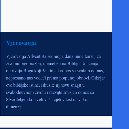
Vjerovanja
Vjerovanja Adventista sedmoga dana nude temelj za
životnu preobrazbu, utemeljen na Bibliji. Ta učenja
otkrivaju Boga koji želi imati odnos sa svakim od nas,
neprestano nas vodeći prema potpunoj obnovi. Otkrijte
ove biblijske istine, iskusite njihovu snagu u
svakodnevnom životu i razvijte smislen odnos sa
Stvoriteljem koji želi vašu cjelovitost u svakoj
dimenziji.