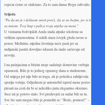
osjećat ćemo se olakšano. Za to sam danas Bogu zahvalio.
Srijeda
"Pa da mi je i dolinom smrti proći, zla se ne bojim, jer si ti
sa mnom. Tvoj štap i palica tvoja utjeha su meni."
U visinama bolivijskih Anda stada alpake izložena su
velikim opasnostima. S uskih staza čovjek gleda ravno u
ponor. Međutim, nijedna životinja neće pasti jer su
indijanski pastiri dovoljno iskusni da stado sačuvaju od
nevolje.
I na pašnjacima u blizini moje sadašnje domovine vrebaju
opasnosti. Bilo je to jednog opasnog dana u studenome.
Od snijega još nije bilo ni traga, ali je poledica zahtijevala
sporiju vožnju. Odjednom je automobil ispred mene počeo
plesati na cesti da bi se nekoliko puta elegantno okrenuo.
Srce mi je gotovo stalo. Svi preduvjeti za sudar bili su tu.
Sve što sam mogao bilo je pomoliti se: "Bože, pomozi!" –