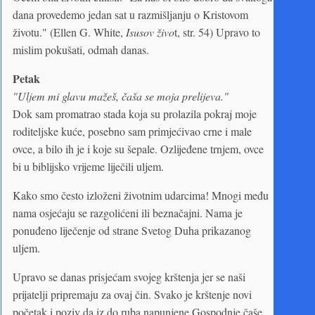
dana provedemo jedan sat u razmišljanju o Kristovom
životu." (Ellen G. White,
Isusov živo
t, str. 54) Upravo to
mislim pokušati, odmah danas.
Petak
"Uljem mi glavu mažeš, čaša se moja prelijeva."
Dok sam promatrao stada koja su prolazila pokraj moje
roditeljske kuće, posebno sam primjećivao crne i male
ovce, a bilo ih je i koje su šepale. Ozlijeđene trnjem, ovce
bi u biblijsko vrijeme liječili uljem.
Kako smo često izloženi životnim udarcima! Mnogi među
nama osjećaju se razgolićeni ili beznačajni. Nama je
ponuđeno liječenje od strane Svetog Duha prikazanog
uljem.
Upravo se danas prisjećam svojeg krštenja jer se naši
prijatelji pripremaju za ovaj čin. Svako je krštenje novi
početak i poziv da iz do ruba napunjene Gospodnje čaše