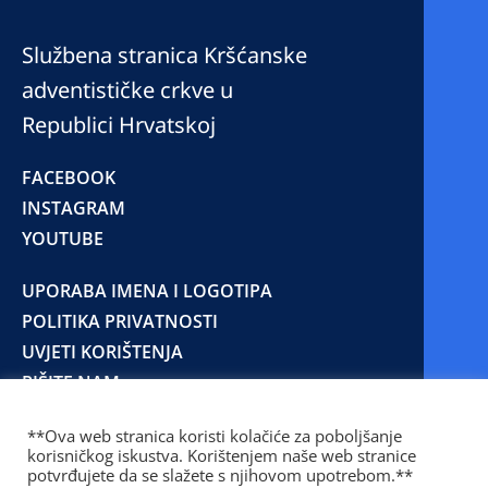
Službena stranica Kršćanske
adventističke crkve u
Republici Hrvatskoj
FACEBOOK
INSTAGRAM
YOUTUBE
UPORABA IMENA I LOGOTIPA
POLITIKA PRIVATNOSTI
UVJETI KORIŠTENJA
PIŠITE NAM
**Ova web stranica koristi kolačiće za poboljšanje
korisničkog iskustva. Korištenjem naše web stranice
© 2025 Copyright © 2023 Kršćanska adventistička
potvrđujete da se slažete s njihovom upotrebom.**
crkva u Republici Hrvatskoj