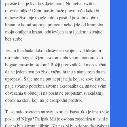
pasište bila je livada s djetelinom. No treba paziti na
otrovne biljke! Dobri pastiri traže pravu pašu kako bi
njihove životinje mogle mirno pasti. I ja volim dobru
hranu. Ako mi supruga pripremi neko jelo od krumpira,
moju omiljenu hranu, oduševljen sam i jedem uživajući,
bez žurbe.
Jesam li jednako tako oduševljen svojim svakidašnjim
osobnim bogoslužjem, svojom duhovnom hranom, kao
bogato prostrtim stolom? Božji protivnik želi me zadržati
da ne jedem ovu po život važnu hranu s namjerom da me
upropasti. Šalje me na put neprijatelja koji se zove žurba,
pa je stvarno potrebna životna akrobatika da unatoč svim
obvezama u obitelji i na poslu ne propustim svakidašnji
obrok na stolu koji mi je Gospodin prostro.
Tu se rado osvrćem na svoj uzor, na Isusa. tko je imao više
posla od Njega? Pa ipak Mu je osobna zajednica u tišini s
Ocem bila životni eliksir. "Za nas bi bilo dobro da svakoga