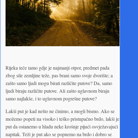
Rijeka teče tamo gdje je najmanji otpor, predmet pada
zbog sile zemljine teže, pas brani samo svoje dvorište; a
zašto samo ljudi mogu birati različite putove? Da, samo
ljudi biraju različite putove. Ali zašto uglavnom biraju
samo najlakše, i to uglavnom pogrešne putove?
Lakši put je kad nešto ne činimo, a mogli bismo. Ako se
možemo popeti na visoko i teško pristupačno brdo, lakši je
put da ostanemo u hladu neke krošnje pijući osvježavajući
napitak. Teži je put ako se popnemo na brdo i dobro se