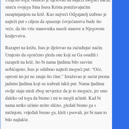
smrću svojega Sina Isusa Krista ponižavajućim
razapinjanjem na križ. Kao najveći Odgajatelj izabrao je
najteži put s ciljem da spasenje čovječanstva bude što
veće, da što više stanovnika naseli stanove u Njegovom
kraljevstvu.
Razapet na križu, Isus je djelovao na začuđujuć način.
Umjesto da ogorčeno gleda one koji su Ga osudili i
razapeli na križ, što bi nama ljudima bilo sasvim
uobičajeno, Isus je odabrao najteži mogući put: “Oče,
oprosti im jer ne znaju što čine.” Izražavao je sućut prema
jadnim ljudima koji su izabrali lakši put. Nama ljudima
ovdje staju misli zbog nevjerice da je to moguće, jer smo
daleko od toga da bismo i mi to mogli učiniti. Kad bi
nama netko učinio nešto slično, gledali bismo ga s
mržnjom, vrijeđali bismo ga, kleli i psovali, jer bi nam to
bilo najlakše.