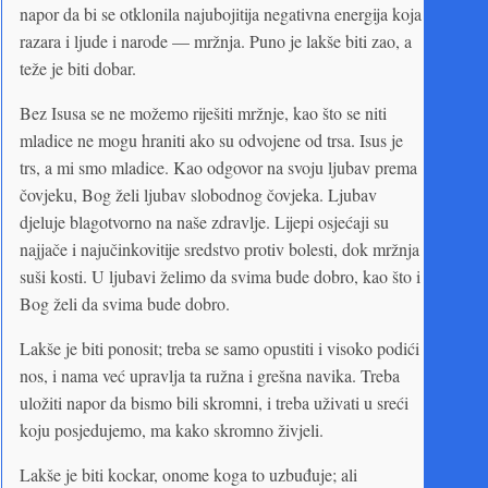
napor da bi se otklonila najubojitija negativna energija koja
razara i ljude i narode — mržnja. Puno je lakše biti zao, a
teže je biti dobar.
Bez Isusa se ne možemo riješiti mržnje, kao što se niti
mladice ne mogu hraniti ako su odvojene od trsa. Isus je
trs, a mi smo mladice. Kao odgovor na svoju ljubav prema
čovjeku, Bog želi ljubav slobodnog čovjeka. Ljubav
djeluje blagotvorno na naše zdravlje. Lijepi osjećaji su
najjače i najučinkovitije sredstvo protiv bolesti, dok mržnja
suši kosti. U ljubavi želimo da svima bude dobro, kao što i
Bog želi da svima bude dobro.
Lakše je biti ponosit; treba se samo opustiti i visoko podići
nos, i nama već upravlja ta ružna i grešna navika. Treba
uložiti napor da bismo bili skromni, i treba uživati u sreći
koju posjedujemo, ma kako skromno živjeli.
Lakše je biti kockar, onome koga to uzbuđuje; ali