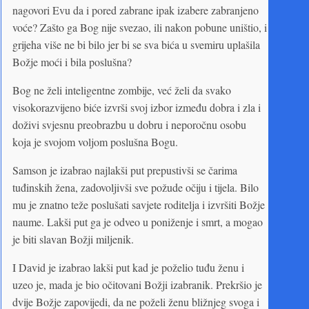
nagovori Evu da i pored zabrane ipak izabere zabranjeno
voće? Zašto ga Bog nije svezao, ili nakon pobune uništio, i
grijeha više ne bi bilo jer bi se sva bića u svemiru uplašila
Božje moći i bila poslušna?
Bog ne želi inteligentne zombije, već želi da svako
visokorazvijeno biće izvrši svoj izbor između dobra i zla i
doživi svjesnu preobrazbu u dobru i neporočnu osobu
koja je svojom voljom poslušna Bogu.
Samson je izabrao najlakši put prepustivši se čarima
tuđinskih žena, zadovoljivši sve požude očiju i tijela. Bilo
mu je znatno teže poslušati savjete roditelja i izvršiti Božje
naume. Lakši put ga je odveo u poniženje i smrt, a mogao
je biti slavan Božji miljenik.
I David je izabrao lakši put kad je poželio tuđu ženu i
uzeo je, mada je bio očitovani Božji izabranik. Prekršio je
dvije Božje zapovijedi, da ne poželi ženu bližnjeg svoga i