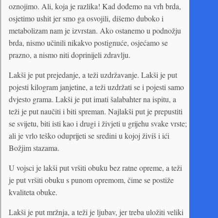
oznojimo. Ali, koja je razlika! Kad dođemo na vrh brda,
osjetimo ushit jer smo ga osvojili, dišemo duboko i
metabolizam nam je izvrstan. Ako ostanemo u podnožju
brda, nismo učinili nikakvo postignuće, osjećamo se
prazno, a nismo niti doprinijeli zdravlju.
Lakši je put prejedanje, a teži uzdržavanje. Lakši je put
pojesti kilogram janjetine, a teži uzdržati se i pojesti samo
dvjesto grama. Lakši je put imati šalabahter na ispitu, a
teži je put naučiti i biti spreman. Najlakši put je prepustiti
se svijetu, biti isti kao i drugi i živjeti u grijehu svake vrste;
ali je vrlo teško oduprijeti se sredini u kojoj živiš i ići
Božjim stazama.
U vojsci je lakši put vršiti obuku bez ratne opreme, a teži
je put vršiti obuku s punom opremom, čime se postiže
kvaliteta obuke.
Lakši je put mržnja, a teži je ljubav, jer treba uložiti veliki