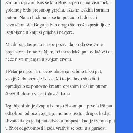
Svojom izjavom Isus se kao Bog popeo na najvišu točku
golemog brda prepunog grijeha, užasno teškim i strmim
putom. Nama ljudima bi se taj put činio ludošću i
beznađem. Ali Bogu je bilo drago što može spasiti ljude
izgubljene u kaljuži grijeha i nevjere.
Mladi bogataš je na Isusov poziv, da proda sve svoje
bogatstvo i krene za Njim, odabrao lakši put, odlučivši da
neće ništa mijenjati u svojem životu.
I Petar je nakon Isusovog uhićenja izabrao lakši put,
zatajivši da poznaje Isusa. Ali to je ubrzo shvatio i
opredijelio se ponovno krenuti opasnim i teškim putom
šireći Radosnu vijest i slaveći Isusa.
Izgubljeni sin je dvaput izabrao životni put: prvo lakši put,
odlaskom od oca kojega je morao slušati; i drugo, kad je
shvatio da ga je taj put odveo u propast i kad je izabrao put
u život odgovornosti i rada vrativši se ocu, u sigurnost.