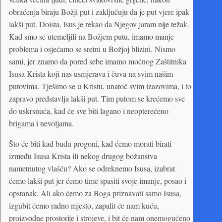
obraćenja biraju Božji put i zaključuju da je put vjere ipak
lakši put. Doista, Isus je rekao da Njegov jaram nije težak.
Kad smo se utemeljili na Božjem putu, imamo manje
problema i osjećamo se sretni u Božjoj blizini. Nismo
sami, jer znamo da pored sebe imamo moćnog Zaštitnika
Isusa Krista koji nas usmjerava i čuva na svim našim
putovima. Tješimo se u Kristu, unatoč svim izazovima, i to
zapravo predstavlja lakši put. Tim putom se krećemo sve
do uskrsnuća, kad će sve biti lagano i neopterećeno
brigama i nevoljama.
Što će biti kad budu progoni, kad ćemo morati birati
između Isusa Krista ili nekog drugog božanstva
nametnutog vlašću? Ako se odreknemo Isusa, izabrat
ćemo lakši put jer ćemo time spasiti svoje imanje, posao i
opstanak. Ali ako ćemo za Boga priznavati samo Isusa,
izgubit ćemo radno mjesto, zapalit će nam kuću,
proizvodne prostorije i strojeve, i bit će nam onemogućeno