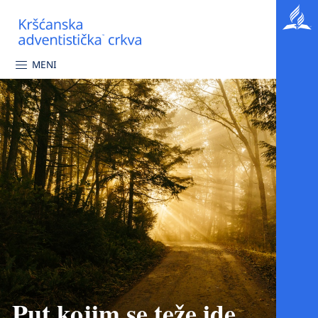
MENI
Put kojim se teže ide