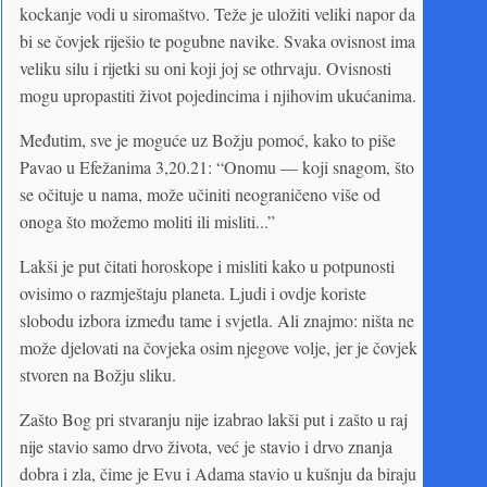
kockanje vodi u siromaštvo. Teže je uložiti veliki napor da
bi se čovjek riješio te pogubne navike. Svaka ovisnost ima
veliku silu i rijetki su oni koji joj se othrvaju. Ovisnosti
mogu upropastiti život pojedincima i njihovim ukućanima.
Međutim, sve je moguće uz Božju pomoć, kako to piše
Pavao u Efežanima 3,20.21: “Onomu — koji snagom, što
se očituje u nama, može učiniti neograničeno više od
onoga što možemo moliti ili misliti...”
Lakši je put čitati horoskope i misliti kako u potpunosti
ovisimo o razmještaju planeta. Ljudi i ovdje koriste
slobodu izbora između tame i svjetla. Ali znajmo: ništa ne
može djelovati na čovjeka osim njegove volje, jer je čovjek
stvoren na Božju sliku.
Zašto Bog pri stvaranju nije izabrao lakši put i zašto u raj
nije stavio samo drvo života, već je stavio i drvo znanja
dobra i zla, čime je Evu i Adama stavio u kušnju da biraju