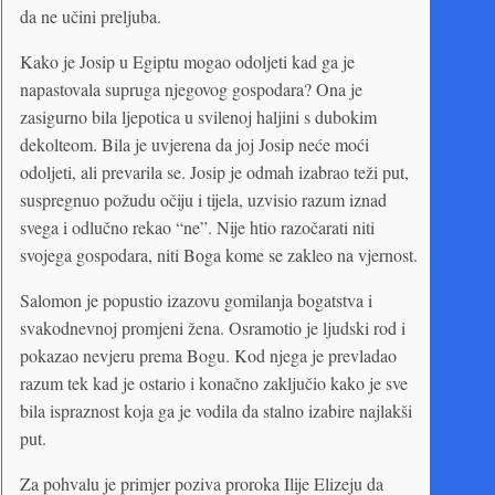
da ne učini preljuba.
Kako je Josip u Egiptu mogao odoljeti kad ga je
napastovala supruga njegovog gospodara? Ona je
zasigurno bila ljepotica u svilenoj haljini s dubokim
dekolteom. Bila je uvjerena da joj Josip neće moći
odoljeti, ali prevarila se. Josip je odmah izabrao teži put,
suspregnuo požudu očiju i tijela, uzvisio razum iznad
svega i odlučno rekao “ne”. Nije htio razočarati niti
svojega gospodara, niti Boga kome se zakleo na vjernost.
Salomon je popustio izazovu gomilanja bogatstva i
svakodnevnoj promjeni žena. Osramotio je ljudski rod i
pokazao nevjeru prema Bogu. Kod njega je prevladao
razum tek kad je ostario i konačno zaključio kako je sve
bila ispraznost koja ga je vodila da stalno izabire najlakši
put.
Za pohvalu je primjer poziva proroka Ilije Elizeju da