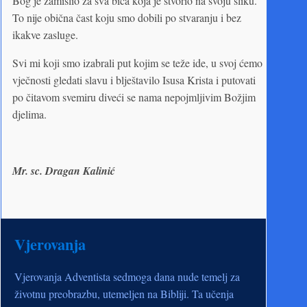
Bog je zamislio za sva bića koja je stvorio na svoju sliku.
To nije obična čast koju smo dobili po stvaranju i bez
ikakve zasluge.
Svi mi koji smo izabrali put kojim se teže ide, u svoj ćemo
vječnosti gledati slavu i blještavilo Isusa Krista i putovati
po čitavom svemiru diveći se nama nepojmljivim Božjim
djelima.
Mr. sc. Dragan Kalinić
Vjerovanja
Vjerovanja Adventista sedmoga dana nude temelj za
životnu preobrazbu, utemeljen na Bibliji. Ta učenja