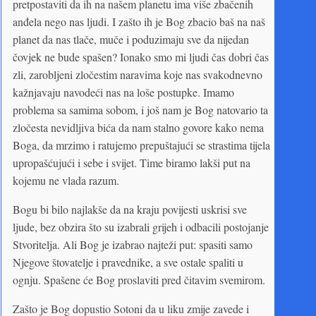
pretpostaviti da ih na našem planetu ima više zbačenih
anđela nego nas ljudi. I zašto ih je Bog zbacio baš na naš
planet da nas tlače, muče i poduzimaju sve da nijedan
čovjek ne bude spašen? Ionako smo mi ljudi čas dobri čas
zli, zarobljeni zločestim naravima koje nas svakodnevno
kažnjavaju navodeći nas na loše postupke. Imamo
problema sa samima sobom, i još nam je Bog natovario ta
zločesta nevidljiva bića da nam stalno govore kako nema
Boga, da mrzimo i ratujemo prepuštajući se strastima tijela
upropašćujući i sebe i svijet. Time biramo lakši put na
kojemu ne vlada razum.
Bogu bi bilo najlakše da na kraju povijesti uskrisi sve
ljude, bez obzira što su izabrali grijeh i odbacili postojanje
Stvoritelja. Ali Bog je izabrao najteži put: spasiti samo
Njegove štovatelje i pravednike, a sve ostale spaliti u
ognju. Spašene će Bog proslaviti pred čitavim svemirom.
Zašto je Bog dopustio Sotoni da u liku zmije zavede i