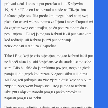
prihvati težak i opasan put proroka u 1. o Kraljevima
19,19-21: “Ode on i na povratku naiđe na Elizeja sina
Šafatova gdje ore. Ilija prođe kraj njega i baci na nj svoj
plašt. On ostavi volove, potrča za Ilijom i reče: ‘Dopusti mi
da zagrlim svog oca i majku, pa ću poći za tobom da te
poslužujem.’” Elizej je mogao izabrati lakši put ostankom
kod roditelja, ali izabrao je teži put odricanja i
neizvjesnosti u radu za Gospodina.
Tako i Bog, koji je vrlo osjećajan, mogao izabrati lakši put
ne čineći ništa i pustiti čovječanstvo da strada i samo sebe
satre. Bilo bi lakše da je prekinuo povijest, nego da gleda
patnju ljudi i grijeh koji razara Njegovu sliku u ljudima.
Ali Bog želi prikupiti što više vjernih duša koje će s Njim
živjeti u Njegovom kraljevstvu. Bog je mogao izabrati
lakši put i objaviti narodu proglas preko proroka ili
napisati proglas na nebu.
Umjesto toga, odlučio je djelovati na najteži mogući način,