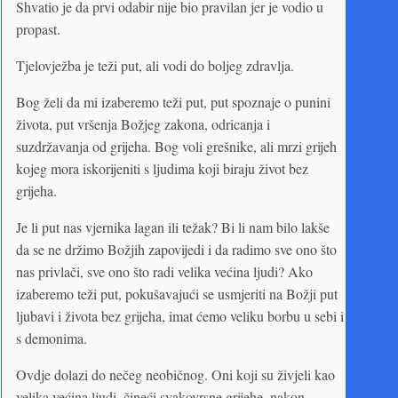
Shvatio je da prvi odabir nije bio pravilan jer je vodio u
propast.
Tjelovježba je teži put, ali vodi do boljeg zdravlja.
Bog želi da mi izaberemo teži put, put spoznaje o punini
života, put vršenja Božjeg zakona, odricanja i
suzdržavanja od grijeha. Bog voli grešnike, ali mrzi grijeh
kojeg mora iskorijeniti s ljudima koji biraju život bez
grijeha.
Je li put nas vjernika lagan ili težak? Bi li nam bilo lakše
da se ne držimo Božjih zapovijedi i da radimo sve ono što
nas privlači, sve ono što radi velika većina ljudi? Ako
izaberemo teži put, pokušavajući se usmjeriti na Božji put
ljubavi i života bez grijeha, imat ćemo veliku borbu u sebi i
s demonima.
Ovdje dolazi do nečeg neobičnog. Oni koji su živjeli kao
velika većina ljudi, čineći svakovrsne grijehe, nakon