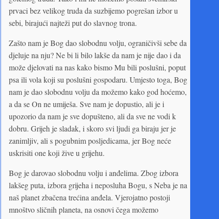
prvaci bez velikog truda da suzbijemo pogrešan izbor u
sebi, birajući najteži put do slavnog trona.
Zašto nam je Bog dao slobodnu volju, ograničivši sebe da
djeluje na nju? Ne bi li bilo lakše da nam je nije dao i da
može djelovati na nas kako bismo Mu bili poslušni, poput
psa ili vola koji su poslušni gospodaru. Umjesto toga, Bog
nam je dao slobodnu volju da možemo kako god hoćemo,
a da se On ne umiješa. Sve nam je dopustio, ali je i
upozorio da nam je sve dopušteno, ali da sve ne vodi k
dobru. Grijeh je sladak, i skoro svi ljudi ga biraju jer je
zanimljiv, ali s pogubnim posljedicama, jer Bog neće
uskrisiti one koji žive u grijehu.
Bog je darovao slobodnu volju i anđelima. Zbog izbora
lakšeg puta, izbora grijeha i neposluha Bogu, s Neba je na
naš planet zbačena trećina anđela. Vjerojatno postoji
mnoštvo sličnih planeta, na osnovi čega možemo