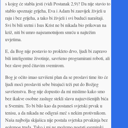
s kojeg će stabla jesti (vidi Postanak 2,9)? Da nije stavio to
stablo spoznaje grijeha, Eva i Adam bi zauvijek živjeli u
raju i bez grijeha, a tako bi živjeli i svi budući naraštaji.
Svi bi bili sretni i Isus Krist ne bi nikada bio prikovan na
križ, niti bi umro najsramotnijom smrću u najtežim
uvjetima.
E, da Bog nije postavio to prokleto drvo, ljudi bi zapravo
bili inteligentne životinje, savršeno programirani roboti, ali
bez slave pred čitavim svemirom.
Bog je očito imao uzvišeni plan da se proslavi time što će
ljudi moći proslaviti sebe birajući teži put do Božjeg
savršenstva. Bog nije dopustio da mi mislimo kako smo
bez ikakve osobne zasluge stekli slavu najuzvišenijih bića
u Svemiru. To bi bilo kao da postaneš svjetski prvak u
tenisu, a da nikada ne odigraš meč s nekim protivnikom.
Naša najbolja skijašica nije postala svjetska prvakinja bez
golemog truda. Tako i mi ne možemo postati svemirski