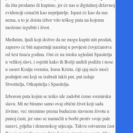
da išta prodamo ili kupimo, jer će nas u digitalnoj državnoj
evidenciji označiti kao neprijatelje. Ispast će kao da nas
nema, a to je doista izbor vrlo teškog puta na kojemu
možemo izgubiti i život.
Međutim, ljudi koji dožive da ne mogu kupiti niti prodati,
zapravo će biti najsretniji naraštaj u povijesti čovječanstva
od šest tisuća godina. Oni će na istoku ugledati Spasitelja
u velikoj slavi, i osjetiti kako ih Božji anđeli podižu i nose
u susret Kralju svemira, Isusu Kristu, čiji sjaj neće moći
podnijeti oni koji su izabrali lakši put, put izdaje
Stvoritelja, Otkupitelja i Spasitelja.
Izborom puta kojim se teško ide zadobit ćemo svemirsku
slavu. Mi ne biramo samo ovaj obični život koji sada
živimo, već stremimo prema budućem slavnom životu u
punoj časti, jer smo se namučili u borbi protiv svoje pale
naravi, grijeha i demonskog utjecaja. Takvu ostvarenu čast