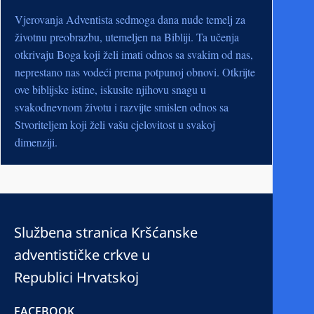
Vjerovanja Adventista sedmoga dana nude temelj za
životnu preobrazbu, utemeljen na Bibliji. Ta učenja
otkrivaju Boga koji želi imati odnos sa svakim od nas,
neprestano nas vodeći prema potpunoj obnovi. Otkrijte
ove biblijske istine, iskusite njihovu snagu u
svakodnevnom životu i razvijte smislen odnos sa
Stvoriteljem koji želi vašu cjelovitost u svakoj
dimenziji.
Službena stranica Kršćanske
adventističke crkve u
Republici Hrvatskoj
FACEBOOK