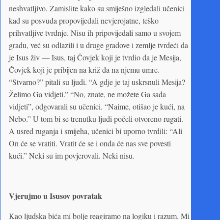
neshvatljivo. Zamislite kako su smiješno izgledali učenici
kad su posvuda propovijedali nevjerojatne, teško
prihvatljive tvrdnje. Nisu ih pripovijedali samo u svojem
gradu, već su odlazili i u druge gradove i zemlje tvrdeći da
je Isus živ — Isus, taj Čovjek koji je tvrdio da je Mesija,
Čovjek koji je pribijen na križ da na njemu umre.
“Stvarno?” pitali su ljudi. “A gdje je taj uskrsnuli Mesija?
Želimo Ga vidjeti.” “No, znate, ne možete Ga sada
vidjeti”, odgovarali su učenici. “Naime, otišao je kući, na
Nebo.” U tom bi se trenutku ljudi počeli otvoreno rugati.
A usred ruganja i smijeha, učenici bi uporno tvrdili: “Ali
On će se vratiti. Vratit će se i onda će nas sve povesti
kući.” Neki su im povjerovali. Neki nisu.
Vjerujmo u Isusov povratak
Kao ljudska bića mi bolje reagiramo na logiku i razum. Mi