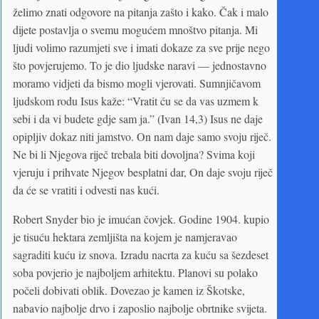
želimo znati odgovore na pitanja zašto i kako. Čak i malo
dijete postavlja o svemu mogućem mnoštvo pitanja. Mi
ljudi volimo razumjeti sve i imati dokaze za sve prije nego
što povjerujemo. To je dio ljudske naravi — jednostavno
moramo vidjeti da bismo mogli vjerovati. Sumnjičavom
ljudskom rodu Isus kaže: “Vratit ću se da vas uzmem k
sebi i da vi budete gdje sam ja.” (Ivan 14,3) Isus ne daje
opipljiv dokaz niti jamstvo. On nam daje samo svoju riječ.
Ne bi li Njegova riječ trebala biti dovoljna? Svima koji
vjeruju i prihvate Njegov besplatni dar, On daje svoju riječ
da će se vratiti i odvesti nas kući.
Robert Snyder bio je imućan čovjek. Godine 1904. kupio
je tisuću hektara zemljišta na kojem je namjeravao
sagraditi kuću iz snova. Izradu nacrta za kuću sa šezdeset
soba povjerio je najboljem arhitektu. Planovi su polako
počeli dobivati oblik. Dovezao je kamen iz Škotske,
nabavio najbolje drvo i zaposlio najbolje obrtnike svijeta.