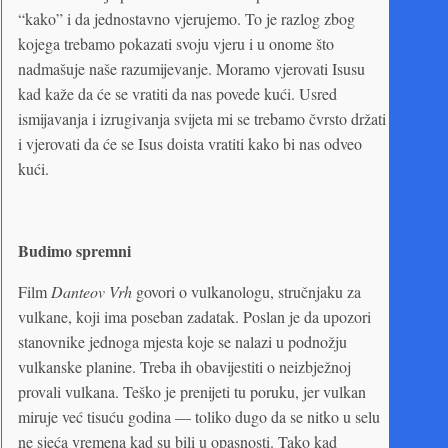
“kako” i da jednostavno vjerujemo. To je razlog zbog
kojega trebamo pokazati svoju vjeru i u onome što
nadmašuje naše razumijevanje. Moramo vjerovati Isusu
kad kaže da će se vratiti da nas povede kući. Usred
ismijavanja i izrugivanja svijeta mi se trebamo čvrsto držati
i vjerovati da će se Isus doista vratiti kako bi nas odveo
kući.
Budimo spremni
Film
Danteov Vrh
govori o vulkanologu, stručnjaku za
vulkane, koji ima poseban zadatak. Poslan je da upozori
stanovnike jednoga mjesta koje se nalazi u podnožju
vulkanske planine. Treba ih obavijestiti o neizbježnoj
provali vulkana. Teško je prenijeti tu poruku, jer vulkan
miruje već tisuću godina — toliko dugo da se nitko u selu
ne sjeća vremena kad su bili u opasnosti. Tako kad