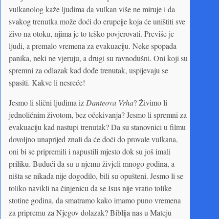
vulkanolog kaže ljudima da vulkan više ne miruje i da
svakog trenutka može doći do erupcije koja će uništiti sve
živo na otoku, njima je to teško povjerovati. Previše je
ljudi, a premalo vremena za evakuaciju. Neke spopada
panika, neki ne vjeruju, a drugi su ravnodušni. Oni koji su
spremni za odlazak kad dođe trenutak, uspijevaju se
spasiti. Kakve li nesreće!
Jesmo li slični ljudima iz
Danteova Vrha
? Živimo li
jednoličnim životom, bez očekivanja? Jesmo li spremni za
evakuaciju kad nastupi trenutak? Da su stanovnici u filmu
dovoljno unaprijed znali da će doći do provale vulkana,
oni bi se pripremili i napustili mjesto dok su još imali
priliku. Budući da su u njemu živjeli mnogo godina, a
ništa se nikada nije dogodilo, bili su opušteni. Jesmo li se
toliko navikli na činjenicu da se Isus nije vratio tolike
stotine godina, da smatramo kako imamo puno vremena
za pripremu za Njegov dolazak? Biblija nas u Mateju