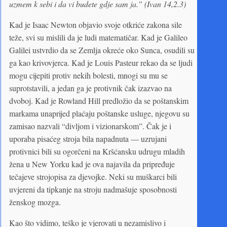
uzmem k sebi i da vi budete gdje sam ja.” (Ivan 14,2.3)
Kad je Isaac Newton objavio svoje otkriće zakona sile
teže, svi su mislili da je ludi matematičar. Kad je Galileo
Galilei ustvrdio da se Zemlja okreće oko Sunca, osudili su
ga kao krivovjerca. Kad je Louis Pasteur rekao da se ljudi
mogu cijepiti protiv nekih bolesti, mnogi su mu se
suprotstavili, a jedan ga je protivnik čak izazvao na
dvoboj. Kad je Rowland Hill predložio da se poštanskim
markama unaprijed plaćaju poštanske usluge, njegovu su
zamisao nazvali “divljom i vizionarskom”. Čak je i
uporaba pisaćeg stroja bila napadnuta — uzrujani
protivnici bili su ogorčeni na Kršćansku udrugu mladih
žena u New Yorku kad je ova najavila da pripređuje
tečajeve strojopisa za djevojke. Neki su muškarci bili
uvjereni da tipkanje na stroju nadmašuje sposobnosti
ženskog mozga.
Kao što vidimo, teško je vjerovati u nezamislivo i