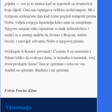
grijeha — sve je to sitnica kad se usporedi sa stvarnošću
koja slijedi. Ona nas ispunjava velikim očekivanjem. Mi s
čežnjom očekujemo dan kad ćemo pogled usmjeriti prema
Nebu, vidjeti svojega Spasitelja kako nam se osmjehuje,
Njegove ranjene ruke ispružene u znak dobrodošlice i
uzdići se u pratnji anđela da živimo s Bogom, našim
Ocem, i zauvijek uživamo Nebo u njegovoj punini.
Očekujete li Kristov povratak? Čeznete li za susretom s
Njime toliko da svakoga dana, iz trenutka u trenutak, svoj
život predajete Isusu? Isus je spreman i čeka na vas.
Anđeli su spremni. Budimo i mi spremni.
Fylvia Fowler Kline
Vjerovanja