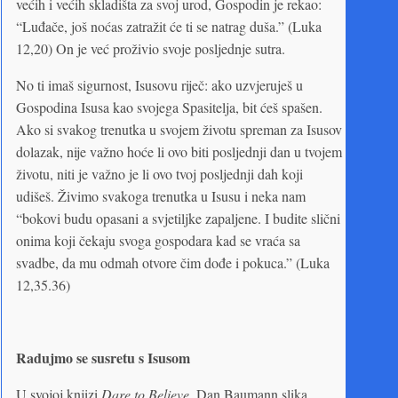
većih i većih skladišta za svoj urod, Gospodin je rekao:
“Luđače, još noćas zatražit će ti se natrag duša.” (Luka
12,20) On je već proživio svoje posljednje sutra.
No ti imaš sigurnost, Isusovu riječ: ako uzvjeruješ u
Gospodina Isusa kao svojega Spasitelja, bit ćeš spašen.
Ako si svakog trenutka u svojem životu spreman za Isusov
dolazak, nije važno hoće li ovo biti posljednji dan u tvojem
životu, niti je važno je li ovo tvoj posljednji dah koji
udišeš. Živimo svakoga trenutka u Isusu i neka nam
“bokovi budu opasani a svjetiljke zapaljene. I budite slični
onima koji čekaju svoga gospodara kad se vraća sa
svadbe, da mu odmah otvore čim dođe i pokuca.” (Luka
12,35.36)
Radujmo se susretu s Isusom
U svojoj knjizi
Dare to Believe,
Dan Baumann slika