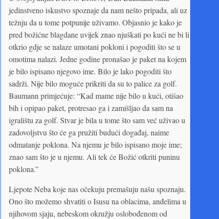
jedinstveno iskustvo spoznaje da nam nešto pripada, ali uz
težnju da u tome potpunije uživamo. Objasnio je kako je
pred božićne blagdane uvijek znao njuškati po kući ne bi li
otkrio gdje se nalaze umotani pokloni i pogoditi što se u
omotima nalazi. Jedne godine pronašao je paket na kojem
je bilo ispisano njegovo ime. Bilo je lako pogoditi što
sadrži. Nije bilo moguće prikriti da su to palice za golf.
Baumann primjećuje: “Kad mame nije bilo u kući, otišao
bih i opipao paket, protresao ga i zamišljao da sam na
igralištu za golf. Stvar je bila u tome što sam već uživao u
zadovoljstvu što će ga pružiti budući događaj, naime
odmatanje poklona. Na njemu je bilo ispisano moje ime;
znao sam što je u njemu. Ali tek će Božić otkriti puninu
poklona.”
Ljepote Neba koje nas očekuju premašuju našu spoznaju.
Ono što možemo shvatiti o Isusu na oblacima, anđelima u
njihovom sjaju, nebeskom okružju oslobođenom od