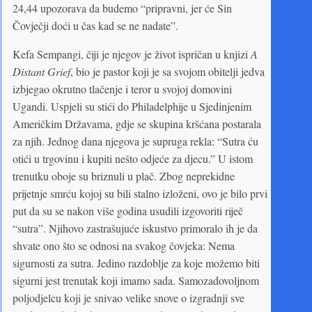
24,44 upozorava da budemo “pripravni, jer će Sin
Čovječji doći u čas kad se ne nadate”.
Kefa Sempangi, čiji je njegov je život ispričan u knjizi
A
Distant Grief
, bio je pastor koji je sa svojom obitelji jedva
izbjegao okrutno tlačenje i teror u svojoj domovini
Ugandi. Uspjeli su stići do Philadelphije u Sjedinjenim
Američkim Državama, gdje se skupina kršćana postarala
za njih. Jednog dana njegova je supruga rekla: “Sutra ću
otići u trgovinu i kupiti nešto odjeće za djecu.” U istom
trenutku oboje su briznuli u plač. Zbog neprekidne
prijetnje smrću kojoj su bili stalno izloženi, ovo je bilo prvi
put da su se nakon više godina usudili izgovoriti riječ
“sutra”. Njihovo zastrašujuće iskustvo primoralo ih je da
shvate ono što se odnosi na svakog čovjeka: Nema
sigurnosti za sutra. Jedino razdoblje za koje možemo biti
sigurni jest trenutak koji imamo sada. Samozadovoljnom
poljodjelcu koji je snivao velike snove o izgradnji sve