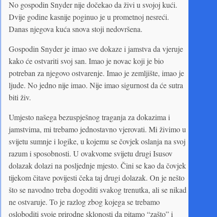
No gospodin Snyder nije dočekao da živi u svojoj kući.
Dvije godine kasnije poginuo je u prometnoj nesreći.
Danas njegova kuća snova stoji nedovršena.
Gospodin Snyder je imao sve dokaze i jamstva da vjeruje
kako će ostvariti svoj san. Imao je novac koji je bio
potreban za njegovo ostvarenje. Imao je zemljište, imao je
ljude. No jedno nije imao. Nije imao sigurnost da će sutra
biti živ.
Umjesto našega bezuspješnog traganja za dokazima i
jamstvima, mi trebamo jednostavno vjerovati. Mi živimo u
svijetu sumnje i logike, u kojemu se čovjek oslanja na svoj
razum i sposobnosti. U ovakvome svijetu drugi Isusov
dolazak dolazi na posljednje mjesto. Čini se kao da čovjek
tijekom čitave povijesti čeka taj drugi dolazak. On je nešto
što se navodno treba dogoditi svakog trenutka, ali se nikad
ne ostvaruje. To je razlog zbog kojega se trebamo
osloboditi svoje prirodne sklonosti da pitamo “zašto” i