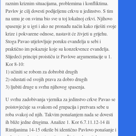
raznim kriznim situacijama, problemima i konfliktima.
Pavlov je cilj dovesti podijeljenu crkvu u jedinstvo. S tim
na umu je on svima bio sve u toj lokalnoj crkvi. Njihovo
spasenje je u igri i ako ne pronađu način kako riješiti svoje
krize i pokvarene odnose, nastavit će živjeti u grijehu.
Stoga Pavao utjelovljuje poruku evanđelja u sebi i
praktično im pokazuje koje su konzekvence evanđelja.
Slijedeći principi proističu iz Pavlove argumentacije u 1.
Kor 8-10:
1) učiniti se robom za dobrobit drugih
2) odustati od svojih prava za dobro drugih
3) ljubiti druge u svrhu njihovog spasenja.
U svrhu zadobivanja vjernika za jedinstvo crkve Pavao se
poistovjećuje sa svakom od grupacija i pretvara sebe u
roba svakoj od njih. Takvim ponašanjem nada se dovesti
ih bliže jedne drugima. Analize 1. Kor 6.7.11.12-14 ili
Rimljanima 14-15 otkrile bi identično Pavlovo ponašanje i