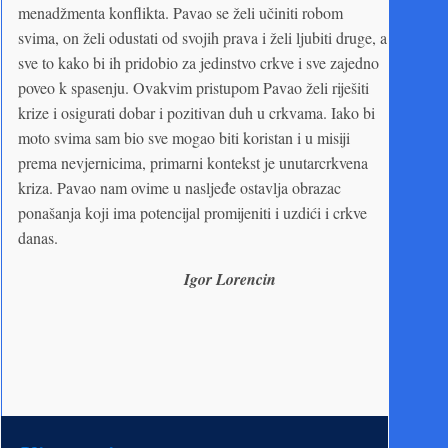
menadžmenta konflikta. Pavao se želi učiniti robom
svima, on želi odustati od svojih prava i želi ljubiti druge, a
sve to kako bi ih pridobio za jedinstvo crkve i sve zajedno
poveo k spasenju. Ovakvim pristupom Pavao želi riješiti
krize i osigurati dobar i pozitivan duh u crkvama. Iako bi
moto svima sam bio sve mogao biti koristan i u misiji
prema nevjernicima, primarni kontekst je unutarcrkvena
kriza. Pavao nam ovime u nasljeđe ostavlja obrazac
ponašanja koji ima potencijal promijeniti i uzdići i crkve
danas.
Igor Lorencin