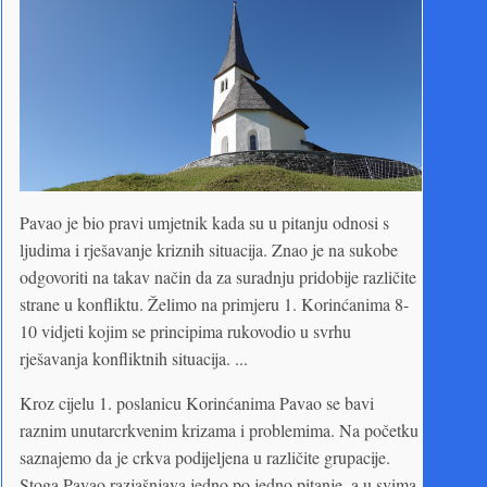
Pavao je bio pravi umjetnik kada su u pitanju odnosi s
ljudima i rješavanje kriznih situacija. Znao je na sukobe
odgovoriti na takav način da za suradnju pridobije različite
strane u konfliktu. Želimo na primjeru 1. Korinćanima 8-
10 vidjeti kojim se principima rukovodio u svrhu
rješavanja konfliktnih situacija. ...
Kroz cijelu 1. poslanicu Korinćanima Pavao se bavi
raznim unutarcrkvenim krizama i problemima. Na početku
saznajemo da je crkva podijeljena u različite grupacije.
Stoga Pavao razjašnjava jedno po jedno pitanje, a u svima