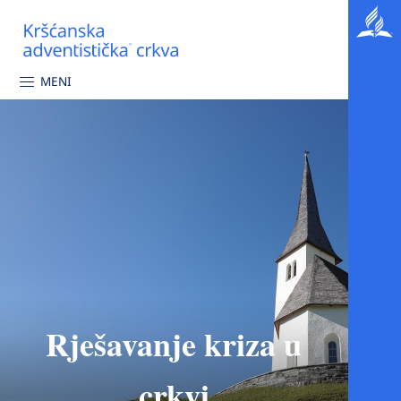
MENI
Rješavanje kriza u
crkvi