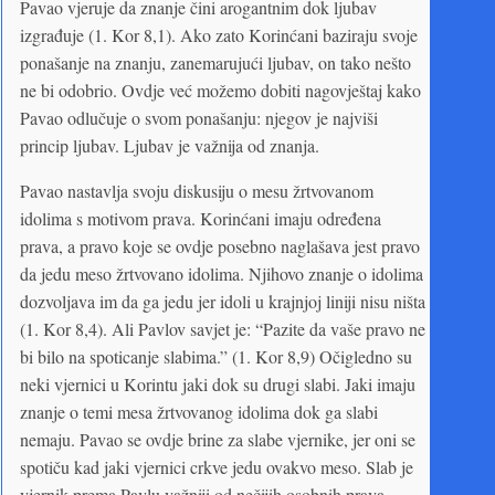
Pavao vjeruje da znanje čini arogantnim dok ljubav
izgrađuje (1. Kor 8,1). Ako zato Korinćani baziraju svoje
ponašanje na znanju, zanemarujući ljubav, on tako nešto
ne bi odobrio. Ovdje već možemo dobiti nagovještaj kako
Pavao odlučuje o svom ponašanju: njegov je najviši
princip ljubav. Ljubav je važnija od znanja.
Pavao nastavlja svoju diskusiju o mesu žrtvovanom
idolima s motivom prava. Korinćani imaju određena
prava, a pravo koje se ovdje posebno naglašava jest pravo
da jedu meso žrtvovano idolima. Njihovo znanje o idolima
dozvoljava im da ga jedu jer idoli u krajnjoj liniji nisu ništa
(1. Kor 8,4). Ali Pavlov savjet je: “Pazite da vaše pravo ne
bi bilo na spoticanje slabima.” (1. Kor 8,9) Očigledno su
neki vjernici u Korintu jaki dok su drugi slabi. Jaki imaju
znanje o temi mesa žrtvovanog idolima dok ga slabi
nemaju. Pavao se ovdje brine za slabe vjernike, jer oni se
spotiču kad jaki vjernici crkve jedu ovakvo meso. Slab je
vjernik prema Pavlu važniji od nečijih osobnih prava.