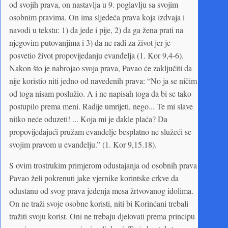
od svojih prava, on nastavlja u 9. poglavlju sa svojim
osobnim pravima. On ima sljedeća prava koja izdvaja i
navodi u tekstu: 1) da jede i pije, 2) da ga žena prati na
njegovim putovanjima i 3) da ne radi za život jer je
posvetio život propovijedanju evanđelja (1. Kor 9,4-6).
Nakon što je nabrojao svoja prava, Pavao će zaključiti da
nije koristio niti jedno od navedenih prava: “No ja se ničim
od toga nisam poslužio. A i ne napisah toga da bi se tako
postupilo prema meni. Radije umrijeti, nego... Te mi slave
nitko neće oduzeti! ... Koja mi je dakle plaća? Da
propovijedajući pružam evanđelje besplatno ne služeći se
svojim pravom u evanđelju.” (1. Kor 9,15.18).
S ovim trostrukim primjerom odustajanja od osobnih prava
Pavao želi pokrenuti jake vjernike korintske crkve da
odustanu od svog prava jedenja mesa žrtvovanog idolima.
On ne traži svoje osobne koristi, niti bi Korinćani trebali
tražiti svoju korist. Oni ne trebaju djelovati prema principu