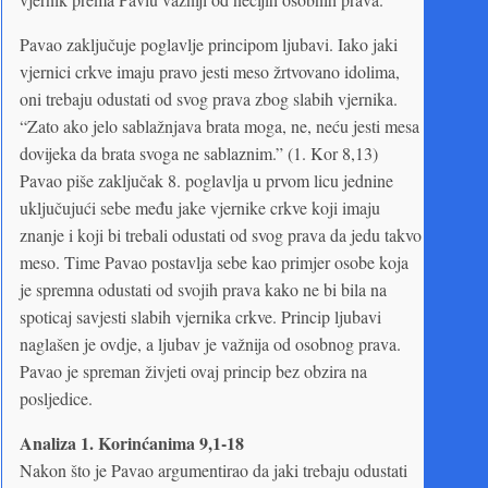
Pavao zaključuje poglavlje principom ljubavi. Iako jaki
vjernici crkve imaju pravo jesti meso žrtvovano idolima,
oni trebaju odustati od svog prava zbog slabih vjernika.
“Zato ako jelo sablažnjava brata moga, ne, neću jesti mesa
dovijeka da brata svoga ne sablaznim.” (1. Kor 8,13)
Pavao piše zaključak 8. poglavlja u prvom licu jednine
uključujući sebe među jake vjernike crkve koji imaju
znanje i koji bi trebali odustati od svog prava da jedu takvo
meso. Time Pavao postavlja sebe kao primjer osobe koja
je spremna odustati od svojih prava kako ne bi bila na
spoticaj savjesti slabih vjernika crkve. Princip ljubavi
naglašen je ovdje, a ljubav je važnija od osobnog prava.
Pavao je spreman živjeti ovaj princip bez obzira na
posljedice.
Analiza 1. Korinćanima 9,1-18
Nakon što je Pavao argumentirao da jaki trebaju odustati