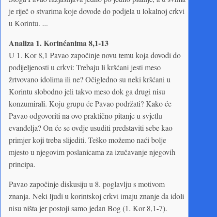
je riječ o stvarima koje dovode do podjela u lokalnoj crkvi
u Korintu. ...
Analiza 1. Korinćanima 8,1-13
U 1. Kor 8,1 Pavao započinje novu temu koja dovodi do
podijeljenosti u crkvi: Trebaju li kršćani jesti meso
žrtvovano idolima ili ne? Očigledno su neki kršćani u
Korintu slobodno jeli takvo meso dok ga drugi nisu
konzumirali. Koju grupu će Pavao podržati? Kako će
Pavao odgovoriti na ovo praktično pitanje u svjetlu
evanđelja? On će se ovdje usuditi predstaviti sebe kao
primjer koji treba slijediti. Teško možemo naći bolje
mjesto u njegovim poslanicama za izučavanje njegovih
principa.
Pavao započinje diskusiju u 8. poglavlju s motivom
znanja. Neki ljudi u korintskoj crkvi imaju znanje da idoli
nisu ništa jer postoji samo jedan Bog (1. Kor 8,1-7).