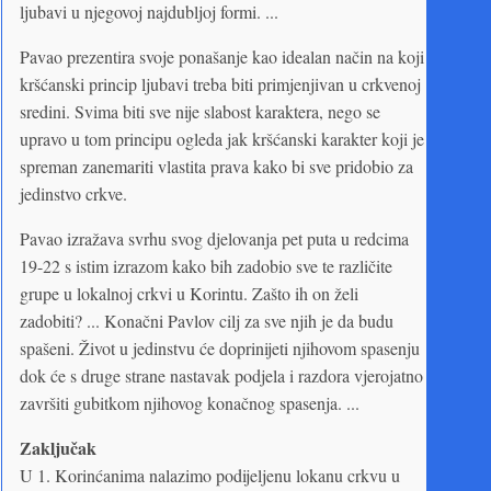
ljubavi u njegovoj najdubljoj formi. ...
Pavao prezentira svoje ponašanje kao idealan način na koji
kršćanski princip ljubavi treba biti primjenjivan u crkvenoj
sredini. Svima biti sve nije slabost karaktera, nego se
upravo u tom principu ogleda jak kršćanski karakter koji je
spreman zanemariti vlastita prava kako bi sve pridobio za
jedinstvo crkve.
Pavao izražava svrhu svog djelovanja pet puta u redcima
19-22 s istim izrazom kako bih zadobio sve te različite
grupe u lokalnoj crkvi u Korintu. Zašto ih on želi
zadobiti? ... Konačni Pavlov cilj za sve njih je da budu
spašeni. Život u jedinstvu će doprinijeti njihovom spasenju
dok će s druge strane nastavak podjela i razdora vjerojatno
završiti gubitkom njihovog konačnog spasenja. ...
Zaključak
U 1. Korinćanima nalazimo podijeljenu lokanu crkvu u