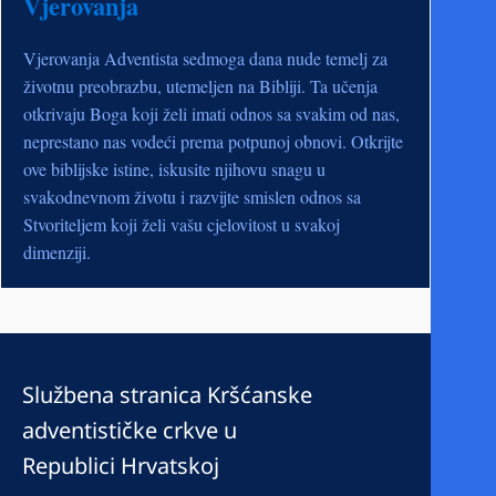
Vjerovanja
Vjerovanja Adventista sedmoga dana nude temelj za
životnu preobrazbu, utemeljen na Bibliji. Ta učenja
otkrivaju Boga koji želi imati odnos sa svakim od nas,
neprestano nas vodeći prema potpunoj obnovi. Otkrijte
ove biblijske istine, iskusite njihovu snagu u
svakodnevnom životu i razvijte smislen odnos sa
Stvoriteljem koji želi vašu cjelovitost u svakoj
dimenziji.
Službena stranica Kršćanske
adventističke crkve u
Republici Hrvatskoj