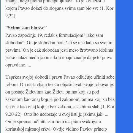
znanja, nego prema principu ljubavi. To je kontekst u
kojem Pavao dolazi do slogana svima sam bio sve (1. Kor
9,22).
"Svima sam bio sve"
Pavao započinje 19. redak s formulacijom “iako sam
slobodan”. On je slobodan ponašati se u skladu sa svojim
pravima. On je čak slobodan jesti meso žrtvovano idolima
jer se nalazi među jakima koji imaju znanje da je to pravo
opravdano. ...
Usprkos svojoj slobodi i pravu Pavao odlučuje učiniti sebe
robom. On nastavlja u tekstu objašnjavati svoje robovanje:
on postaje Židovima kao Židov, onima koji su pod
zakonom kao onaj koji je pod zakonom, onima koji su bez
zakona kao onaj koji je bez zakona, a slabima slab (1. Kor
9,20-22). Ono što nedostaje u ovoj listi je jakima jak. ...
On je spreman učiniti se robom naspram svakoga u
korintskoj mjesnoj crkvi. Ovdje vidimo Pavlov princip