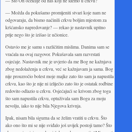
— Što On očekuje od nas koji ne idemo u crkvu?
— Možda da pokušamo promijeniti stvari koje nam ne
odgovaraju, da bismo načinili crkvu boljim mjestom za
kršćansko napredovanje? — rekao je nastavnik upitno
prije nego što je izišao iz učionice.
Ostavio me je samu s različitim mislima. Danima sam se
vraćala na ovaj razgovor. Pokušavala sam razvrstati
osjećaje. Nastavnik me je uvjerio da me Bog ne kažnjava
zbog nedolaženja u crkvu, već se kažnjavam ja sama. Bog
nije prouzročio bolest moje majke zato što sam ja napustila
crkvu, kao što je nije ni izliječio zato što je ostatak rodbine
redovito odlazio u crkvu. Osjećajući se krivom zbog toga
što sam napustila crkvu, optuživala sam Boga za moju
nevolju, iako to nije bila Njegova krivnja.
Ipak, nisam bila sigurna da se želim vratiti u crkvu. Što
ako ono što mi se nije sviđalo još uvijek postoji tamo? Što