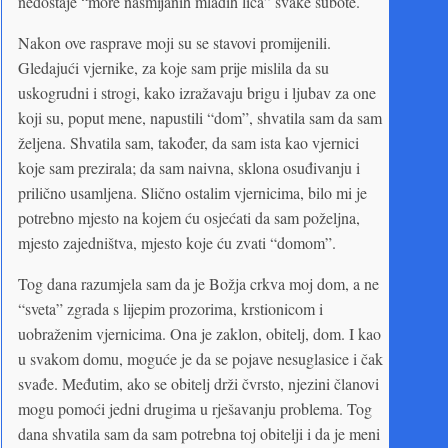
nedostaje “more nasmijanih mladih lica” svake subote.
Nakon ove rasprave moji su se stavovi promijenili.
Gledajući vjernike, za koje sam prije mislila da su
uskogrudni i strogi, kako izražavaju brigu i ljubav za one
koji su, poput mene, napustili “dom”, shvatila sam da sam
željena. Shvatila sam, također, da sam ista kao vjernici
koje sam prezirala; da sam naivna, sklona osuđivanju i
prilično usamljena. Slično ostalim vjernicima, bilo mi je
potrebno mjesto na kojem ću osjećati da sam poželjna,
mjesto zajedništva, mjesto koje ću zvati “domom”.
Tog dana razumjela sam da je Božja crkva moj dom, a ne
“sveta” zgrada s lijepim prozorima, krstionicom i
uobraženim vjernicima. Ona je zaklon, obitelj, dom. I kao
u svakom domu, moguće je da se pojave nesuglasice i čak
svađe. Međutim, ako se obitelj drži čvrsto, njezini članovi
mogu pomoći jedni drugima u rješavanju problema. Tog
dana shvatila sam da sam potrebna toj obitelji i da je meni