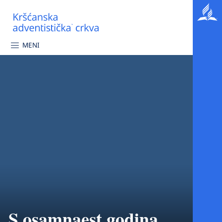
MENI
S osamnaest godina