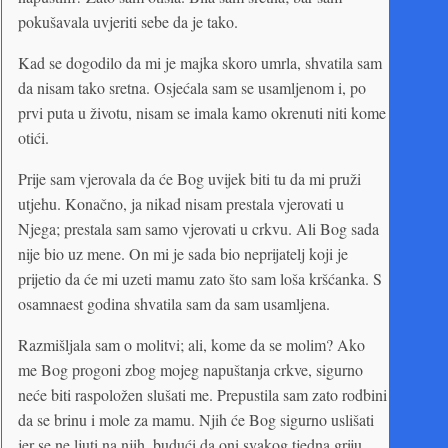
pokušavala uvjeriti sebe da je tako.
Kad se dogodilo da mi je majka skoro umrla, shvatila sam
da nisam tako sretna. Osjećala sam se usamljenom i, po
prvi puta u životu, nisam se imala kamo okrenuti niti kome
otići.
Prije sam vjerovala da će Bog uvijek biti tu da mi pruži
utjehu. Konačno, ja nikad nisam prestala vjerovati u
Njega; prestala sam samo vjerovati u crkvu. Ali Bog sada
nije bio uz mene. On mi je sada bio neprijatelj koji je
prijetio da će mi uzeti mamu zato što sam loša kršćanka. S
osamnaest godina shvatila sam da sam usamljena.
Razmišljala sam o molitvi; ali, kome da se molim? Ako
me Bog progoni zbog mojeg napuštanja crkve, sigurno
neće biti raspoložen slušati me. Prepustila sam zato rodbini
da se brinu i mole za mamu. Njih će Bog sigurno uslišati
jer se ne ljuti na njih, budući da oni svakog tjedna griju