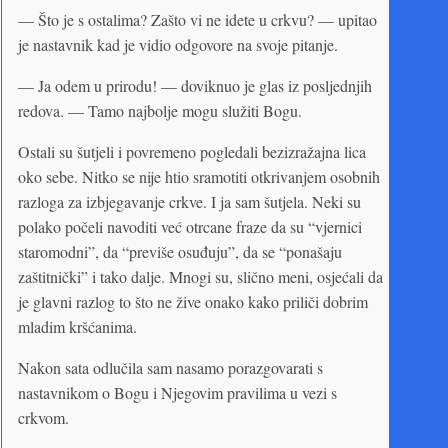
— Što je s ostalima? Zašto vi ne idete u crkvu? — upitao
je nastavnik kad je vidio odgovore na svoje pitanje.
— Ja odem u prirodu! — doviknuo je glas iz posljednjih
redova. — Tamo najbolje mogu služiti Bogu.
Ostali su šutjeli i povremeno pogledali bezizražajna lica
oko sebe. Nitko se nije htio sramotiti otkrivanjem osobnih
razloga za izbjegavanje crkve. I ja sam šutjela. Neki su
polako počeli navoditi već otrcane fraze da su “vjernici
staromodni”, da “previše osuđuju”, da se “ponašaju
zaštitnički” i tako dalje. Mnogi su, slično meni, osjećali da
je glavni razlog to što ne žive onako kako priliči dobrim
mladim kršćanima.
Nakon sata odlučila sam nasamo porazgovarati s
nastavnikom o Bogu i Njegovim pravilima u vezi s
crkvom.