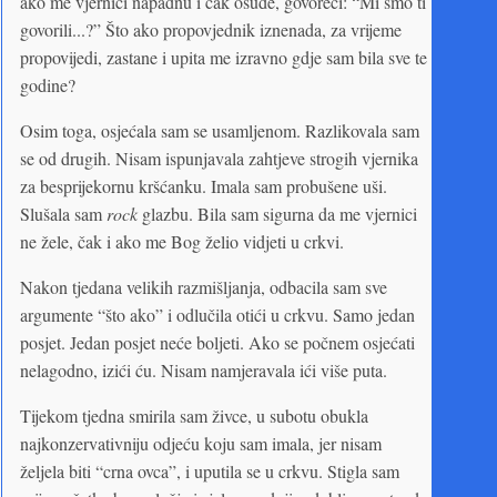
ako me vjernici napadnu i čak osude, govoreći: “Mi smo ti
govorili...?” Što ako propovjednik iznenada, za vrijeme
propovijedi, zastane i upita me izravno gdje sam bila sve te
godine?
Osim toga, osjećala sam se usamljenom. Razlikovala sam
se od drugih. Nisam ispunjavala zahtjeve strogih vjernika
za besprijekornu kršćanku. Imala sam probušene uši.
Slušala sam
rock
glazbu. Bila sam sigurna da me vjernici
ne žele, čak i ako me Bog želio vidjeti u crkvi.
Nakon tjedana velikih razmišljanja, odbacila sam sve
argumente “što ako” i odlučila otići u crkvu. Samo jedan
posjet. Jedan posjet neće boljeti. Ako se počnem osjećati
nelagodno, izići ću. Nisam namjeravala ići više puta.
Tijekom tjedna smirila sam živce, u subotu obukla
najkonzervativniju odjeću koju sam imala, jer nisam
željela biti “crna ovca”, i uputila se u crkvu. Stigla sam