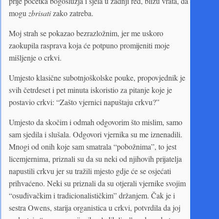
prije početka bogoslužja i sjela u zadnji red, blizu vrata, da
mogu
zbrisati
zako zatreba.
Moj strah se pokazao bezrazložnim, jer me uskoro
zaokupila rasprava koja će potpuno promijeniti moje
mišljenje o crkvi.
Umjesto klasične subotnjoškolske pouke, propovjednik je
svih četrdeset i pet minuta iskoristio za pitanje koje je
postavio crkvi: “Zašto vjernici napuštaju crkvu?”
Umjesto da skočim i odmah odgovorim što mislim, samo
sam sjedila i slušala. Odgovori vjernika su me iznenadili.
Mnogi od onih koje sam smatrala “pobožnima”, to jest
licemjernima, priznali su da su neki od njihovih prijatelja
napustili crkvu jer su tražili mjesto gdje će se osjećati
prihvaćeno. Neki su priznali da su otjerali vjernike svojim
“osuđivačkim i tradicionalističkim” držanjem. Čak je i
sestra Owens, starija organistica u crkvi, potvrdila da joj