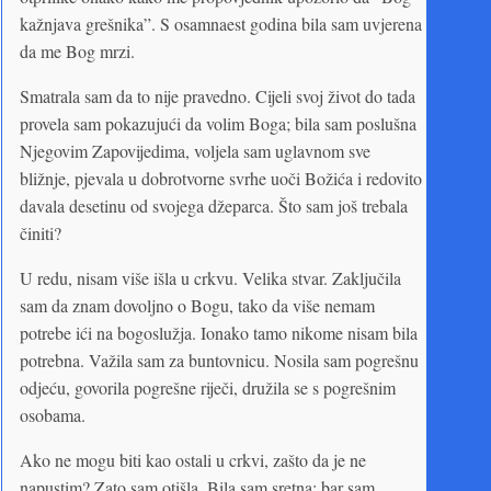
kažnjava grešnika”. S osamnaest godina bila sam uvjerena
da me Bog mrzi.
Smatrala sam da to nije pravedno. Cijeli svoj život do tada
provela sam pokazujući da volim Boga; bila sam poslušna
Njegovim Zapovijedima, voljela sam uglavnom sve
bližnje, pjevala u dobrotvorne svrhe uoči Božića i redovito
davala desetinu od svojega džeparca. Što sam još trebala
činiti?
U redu, nisam više išla u crkvu. Velika stvar. Zaključila
sam da znam dovoljno o Bogu, tako da više nemam
potrebe ići na bogoslužja. Ionako tamo nikome nisam bila
potrebna. Važila sam za buntovnicu. Nosila sam pogrešnu
odjeću, govorila pogrešne riječi, družila se s pogrešnim
osobama.
Ako ne mogu biti kao ostali u crkvi, zašto da je ne
napustim? Zato sam otišla. Bila sam sretna; bar sam