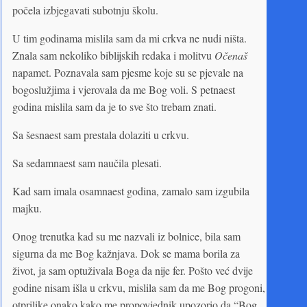
počela izbjegavati subotnju školu.
U tim godinama mislila sam da mi crkva ne nudi ništa.
Znala sam nekoliko biblijskih redaka i molitvu
Očenaš
napamet. Poznavala sam pjesme koje su se pjevale na
bogoslužjima i vjerovala da me Bog voli. S petnaest
godina mislila sam da je to sve što trebam znati.
Sa šesnaest sam prestala dolaziti u crkvu.
Sa sedamnaest sam naučila plesati.
Kad sam imala osamnaest godina, zamalo sam izgubila
majku.
Onog trenutka kad su me nazvali iz bolnice, bila sam
sigurna da me Bog kažnjava. Dok se mama borila za
život, ja sam optuživala Boga da nije fer. Pošto već dvije
godine nisam išla u crkvu, mislila sam da me Bog progoni,
otprilike onako kako me propovjednik upozorio da “Bog