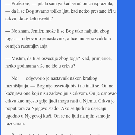
— Profesore, — pitala sam ga kad se učionica ispraznila,
— da li se Bog stvarno toliko ljuti kad netko prestane ići u
crkvu, da se želi osvetiti?
— Ne znam, Jenifer, može li se Bog tako naljutiti zbog
toga. — odgovorio je nastavnik, a lice mu se razvuklo u
osmijeh razumijevanja.
— Mislim, da li se osvećuje zbog toga? Kad, primjerice,
netko godinama više ne ide u crkvu?
— Ne! — odgovorio je nastavnik nakon kratkog
razmišljanja. — Bog nije osvetoljubiv i ne inati se. On ne
kažnjava one koji nisu zadovoljni s crkvom. On je osnovao
crkvu kao mjesto gdje ljudi mogu rasti u Njemu. Crkva je
poput tora za Njegovo stado. Ako se ljudi ne osjećaju
ugodno u Njegovoj kući, On se ne ljuti na njih; samo je
razočaran.