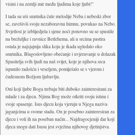
visini i na zemlji mir među ljudima koje ljubi!”
I tada su uši smrtnika čule melodije Neba i nebeski zbor
se, završivši svoju nezaboravnu himnu, povukao na Nebo.
Svjetlost je izblijedjela i sjene noći ponovno su se spustile
na brežuljke i ravnice Betlehema, ali u srcima pastira
ostala je najsjajnija slika koju je ikada ugledalo oko
smrtnika. Blagoslovljeno obećanje i uvjeravanje u dolazak
Spasitelja svih ljudi na naš svijet, koje je njihova srca
ispunilo radošću i veseljem, pomiješalo se s vjerom i
čudesnom Božjom ljubavlju.
Oni koji ljube Boga trebaju biti duboko zainteresirani za
mlade i za djecu. Njima Bog može otkriti svoju istinu i
svoje spasenje. Isus djecu koja vjeruju u Njega naziva
jaganjcima u svome stadu. On je posebno zainteresiran za
djecu i voli ih na poseban način... Najdragocjeniji dar koji
djeca mogu dati Isusu jest svježina njihovog djetinjstva.