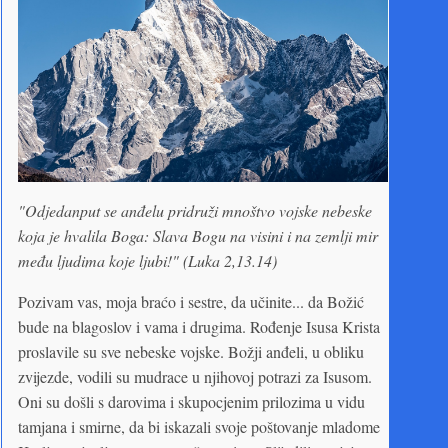
"Odjedanput se anđelu pridruži mnoštvo vojske nebeske
koja je hvalila Boga: Slava Bogu na visini i na zemlji mir
među ljudima koje ljubi!" (Luka 2,13.14)
Pozivam vas, moja braćo i sestre, da učinite... da Božić
bude na blagoslov i vama i drugima. Rođenje Isusa Krista
proslavile su sve nebeske vojske. Božji anđeli, u obliku
zvijezde, vodili su mudrace u njihovoj potrazi za Isusom.
Oni su došli s darovima i skupocjenim prilozima u vidu
tamjana i smirne, da bi iskazali svoje poštovanje mladome