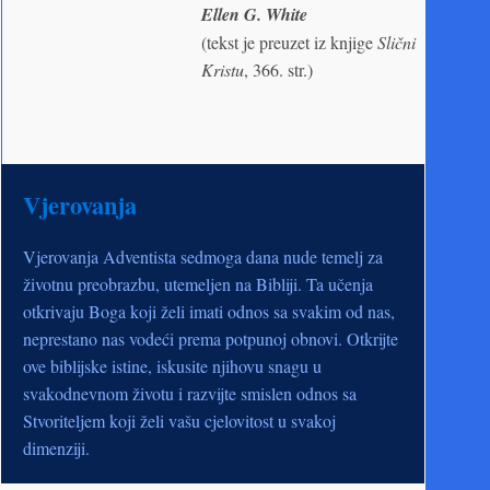
Ellen G. White
(tekst je preuzet iz knjige
Slični
Kristu
, 366. str.)
Vjerovanja
Vjerovanja Adventista sedmoga dana nude temelj za
životnu preobrazbu, utemeljen na Bibliji. Ta učenja
otkrivaju Boga koji želi imati odnos sa svakim od nas,
neprestano nas vodeći prema potpunoj obnovi. Otkrijte
ove biblijske istine, iskusite njihovu snagu u
svakodnevnom životu i razvijte smislen odnos sa
Stvoriteljem koji želi vašu cjelovitost u svakoj
dimenziji.