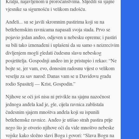
Kralju, najavljenom u proročanstvima. Slijedili su sjajne
vjesnike sa sigurnošću i velikom radošću.
Anđeli... su se javili skromnim pastirima koji su na
betlehemskim ravnicama napasali svoja stada. Prvo se
pojavio jedan anđeo, odjeven u nebesku opremu; i pastiri
su bili tako iznenađeni i uplašeni da su samo s neizrecivim
divljenjem mogli gledati čudesnu slavu nebeskog
posjetitelja. Gospodnji anđeo im je pristupio i rekao: “Ne
bojte se, jer vam, evo, donosim radosnu vijest o velikom
veselju za sav narod: Danas vam se u Davidovu gradu
rodio Spasitelj — Krist, Gospodin.”
Njihove se oči još nisu ni privikle na sjajnu nazočnost
jednoga anđela kad je, gle, cijela ravnica zablistala
čudesnim sjajem mnoštva anđela koji su ispunili
betlehemske ravnice. Anđeo je utišao strah pastira prije
nego što je otvorio njihove oči da vide mnoštvo nebeske
vojske kako složno slavi Boga i govori: “Slava Bogu na