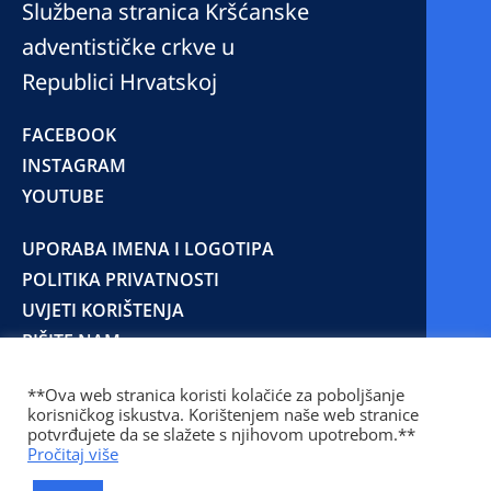
Službena stranica Kršćanske
adventističke crkve u
Republici Hrvatskoj
FACEBOOK
INSTAGRAM
YOUTUBE
UPORABA IMENA I LOGOTIPA
POLITIKA PRIVATNOSTI
UVJETI KORIŠTENJA
PIŠITE NAM
**Ova web stranica koristi kolačiće za poboljšanje
korisničkog iskustva. Korištenjem naše web stranice
© 2025 Copyright © 2023 Kršćanska adventistička
potvrđujete da se slažete s njihovom upotrebom.**
crkva u Republici Hrvatskoj
Pročitaj više
Prilaz Gjure Deželića 77 Zagreb 10000 Hrvatska 01
236 1900