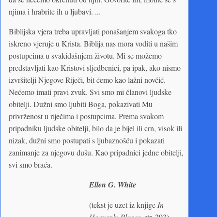
njima i hrabrite ih u ljubavi. ...
Biblijska vjera treba upravljati ponašanjem svakoga tko
iskreno vjeruje u Krista. Biblija nas mora voditi u našim
postupcima u svakidašnjem životu. Mi se možemo
predstavljati kao Kristovi sljedbenici, pa ipak, ako nismo
izvršitelji Njegove Riječi, bit ćemo kao lažni novčić.
Nećemo imati pravi zvuk. Svi smo mi članovi ljudske
obitelji. Dužni smo ljubiti Boga, pokazivati Mu
privrženost u riječima i postupcima. Prema svakom
pripadniku ljudske obitelji, bilo da je bijel ili crn, visok ili
nizak, dužni smo postupati s ljubaznošću i pokazati
zanimanje za njegovu dušu. Kao pripadnici jedne obitelji,
svi smo braća.
Ellen G. White
(tekst je uzet iz knjige
In
Heavenly Places
, str. 293)