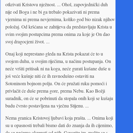
otkrivati Kristovu nježnost. ... Ohol, zapovjednički duh
nije od Boga i ne bi ga trebalo pokazivati ni prema
vjernima ni prema nevjernima, koliko god bio nizak njihov
položaj. Od kršćana se zahtijeva da predstavljaju Krista u
svim svojim postupcima prema onima za koje je On dao
svoj dragocjeni život. ...
Onaj koji neprestano gleda na Krista pokazat će to u
svojem duhu, u svojim riječima, u načinu postupanja. On
neće vršiti pritisak ni na koga, neće gurati kušane duše u
još veće kušnje niti će ih ravnodušno ostaviti na
Sotoninom bojnom polju. On će pružati ruku pomoći i
privlačit će duše prema gore, prema Nebu. Kao Božji
suradnik, on će se pobrinuti da stopala onih koji se kušaju
budu čvrsto postavljena na vječnu Stijenu. ...
Nema granica Kristovoj ljubavi koja prašta. ... Onima koji
su u opasnosti trebali bismo dati do znanja da ih cijenimo,
da se nećemo okrenuti od njih. Govorite im, molite se s