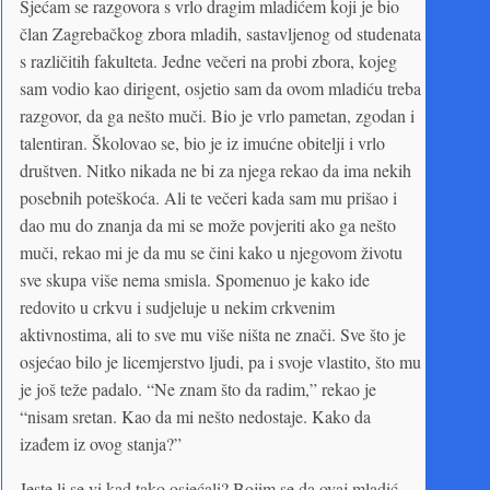
Sjećam se razgovora s vrlo dragim mladićem koji je bio
član Zagrebačkog zbora mladih, sastavljenog od studenata
s različitih fakulteta. Jedne večeri na probi zbora, kojeg
sam vodio kao dirigent, osjetio sam da ovom mladiću treba
razgovor, da ga nešto muči. Bio je vrlo pametan, zgodan i
talentiran. Školovao se, bio je iz imućne obitelji i vrlo
društven. Nitko nikada ne bi za njega rekao da ima nekih
posebnih poteškoća. Ali te večeri kada sam mu prišao i
dao mu do znanja da mi se može povjeriti ako ga nešto
muči, rekao mi je da mu se čini kako u njegovom životu
sve skupa više nema smisla. Spomenuo je kako ide
redovito u crkvu i sudjeluje u nekim crkvenim
aktivnostima, ali to sve mu više ništa ne znači. Sve što je
osjećao bilo je licemjerstvo ljudi, pa i svoje vlastito, što mu
je još teže padalo. “Ne znam što da radim,” rekao je
“nisam sretan. Kao da mi nešto nedostaje. Kako da
izađem iz ovog stanja?”
Jeste li se vi kad tako osjećali? Bojim se da ovaj mladić