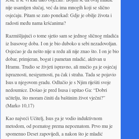
nije usamljen slučaj, već da ima mnogih koji se slično
osjećaju. Pitam se zato ponekad: Gdje je obilje života i
radosti među nama kršćanima?
Razmišljajući o tome sjetio sam se jednog sličnog mladića
iz Isusovog doba. I on je bio duboko u sebi nezadovoljan.
Osjećao je da nešto nije u redu ali nije znao što. I on je bio
dobar, primjeran, bogat i pametan mladić, aktivan u
Hramu. Trudio se živjeti ispravno, ali mučio ga je osjećaj
ispraznosti, nesigurnosti, pa čak i straha. Tada se pojavio
Isus u njegovom gradu. Odlučio je s Njim riješiti svoje
nedoumice. Došao je pred Isusa i upitao Ga: “Dobri
učitelju, što moram činiti da baštinim život vječni?”
(Marko 10,17)
Kao najveći Učitelj, Isus ga je vodio induktivnom
metodom, od poznatog prema nepoznatom. Prvo mu je
spomenuo Deset zapovijedi, a nakon što je mladić