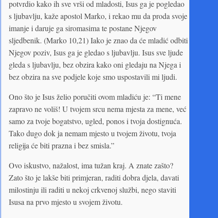
potvrdio kako ih sve vrši od mladosti, Isus ga je pogledao
s ljubavlju, kaže apostol Marko, i rekao mu da proda svoje
imanje i daruje ga siromasima te postane Njegov
sljedbenik. (Marko 10,21) Iako je znao da će mladić odbiti
Njegov poziv, Isus ga je gledao s ljubavlju. Isus sve ljude
gleda s ljubavlju, bez obzira kako oni gledaju na Njega i
bez obzira na sve podjele koje smo uspostavili mi ljudi.
Ono što je Isus želio poručiti ovom mladiću je: “Ti mene
zapravo ne voliš! U tvojem srcu nema mjesta za mene, već
samo za tvoje bogatstvo, ugled, ponos i tvoja dostignuća.
Tako dugo dok ja nemam mjesto u tvojem životu, tvoja
religija će biti prazna i bez smisla.”
Ovo iskustvo, nažalost, ima tužan kraj. A znate zašto?
Zato što je lakše biti primjeran, raditi dobra djela, davati
milostinju ili raditi u nekoj crkvenoj službi, nego staviti
Isusa na prvo mjesto u svojem životu.