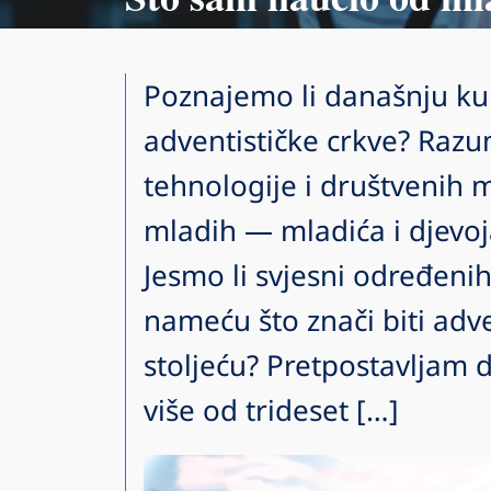
Poznajemo li današnju ku
adventističke crkve? Razu
tehnologije i društvenih m
mladih — mladića i djevo
Jesmo li svjesni određenih 
nameću što znači biti adv
stoljeću? Pretpostavljam 
više od trideset […]