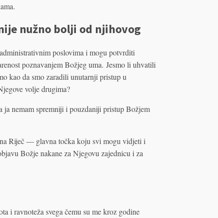
kama.
ije nužno bolji od njihovog
dministrativnim poslovima i mogu potvrditi
darenost poznavanjem Božjeg uma. Jesmo li uhvatili
mo kao da smo zaradili unutarnji pristup u
Njegove volje drugima?
a ja nemam spremniji i pouzdaniji pristup Božjem
na Riječ — glavna točka koju svi mogu vidjeti i
u objavu Božje nakane za Njegovu zajednicu i za
ota i ravnoteža svega čemu su me kroz godine