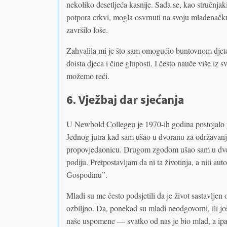
nekoliko desetljeća kasnije. Sada se, kao stručnja
potpora crkvi, mogla osvrnuti na svoju mladenačku p
završilo loše.
Zahvalila mi je što sam omogućio buntovnom djetet
doista djeca i čine gluposti. I često nauče više iz 
možemo reći.
6. Vježbaj dar sjećanja
U Newbold Collegeu je 1970-ih godina postojalo 
Jednog jutra kad sam ušao u dvoranu za održavan
propovjedaonicu. Drugom zgodom ušao sam u dvo
podiju. Pretpostavljam da ni ta životinja, a niti aut
Gospodinu”.
Mladi su me često podsjetili da je život sastavljen 
ozbiljno. Da, ponekad su mladi neodgovorni, ili još
naše uspomene — svatko od nas je bio mlad, a ipa