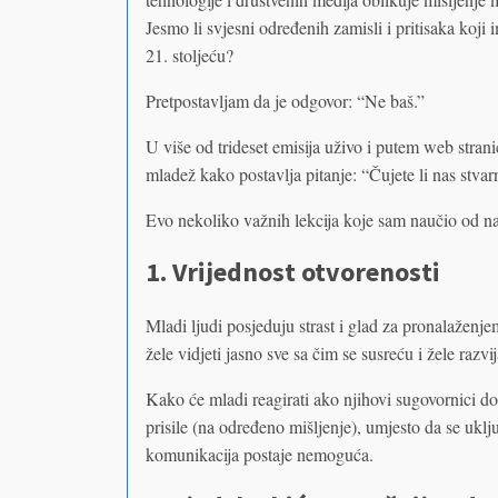
Jesmo li svjesni određenih zamisli i pritisaka koji
21. stoljeću?
Pretpostavljam da je odgovor: “Ne baš.”
U više od trideset emisija uživo i putem web stran
mladež kako postavlja pitanje: “Čujete li nas stvar
Evo nekoliko važnih lekcija koje sam naučio od naš
1. Vrijednost otvorenosti
Mladi ljudi posjeduju strast i glad za pronalažen
žele vidjeti jasno sve sa čim se susreću i žele razv
Kako će mladi reagirati ako njihovi sugovornici do
prisile (na određeno mišljenje), umjesto da se uklj
komunikacija postaje nemoguća.