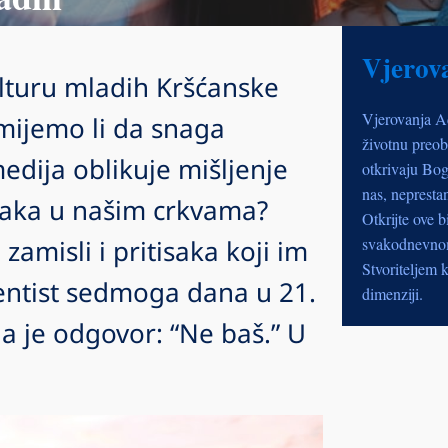
Vjerov
lturu mladih Kršćanske
Vjerovanja A
mijemo li da snaga
životnu preob
edija oblikuje mišljenje
otkrivaju Bog
nas, nepresta
jaka u našim crkvama?
Otkrijte ove b
zamisli i pritisaka koji im
svakodnevnom 
Stvoriteljem k
entist sedmoga dana u 21.
dimenziji.
da je odgovor: “Ne baš.” U