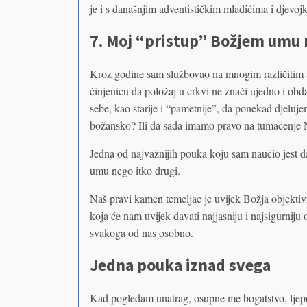
je i s današnjim adventističkim mladićima i djevoj
7. Moj “pristup” Božjem umu n
Kroz godine sam službovao na mnogim različitim a
činjenicu da položaj u crkvi ne znači ujedno i ob
sebe, kao starije i “pametnije”, da ponekad djeluje
božansko? Ili da sada imamo pravo na tumačenje 
Jedna od najvažnijih pouka koju sam naučio jest d
umu nego itko drugi.
Naš pravi kamen temeljac je uvijek Božja objektiv
koja će nam uvijek davati najjasniju i najsigurnij
svakoga od nas osobno.
Jedna pouka iznad svega
Kad pogledam unatrag, osupne me bogatstvo, ljep