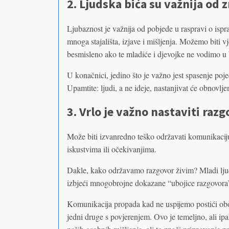
2. Ljudska bića su važnija od 
Ljubaznost je važnija od pobjede u raspravi o is
mnoga stajališta, izjave i mišljenja. Možemo biti vj
besmisleno ako te mladiće i djevojke ne vodimo 
U konačnici, jedino što je važno jest spasenje poj
Upamtite: ljudi, a ne ideje, nastanjivat će obnovlj
3. Vrlo je važno nastaviti raz
Može biti izvanredno teško održavati komunikaciju
iskustvima ili očekivanjima.
Dakle, kako održavamo razgovor živim? Mladi ljudi
izbjeći mnogobrojne dokazane “ubojice razgovora
Komunikacija propada kad ne uspijemo postići obos
jedni druge s povjerenjem. Ovo je temeljno, ali ip