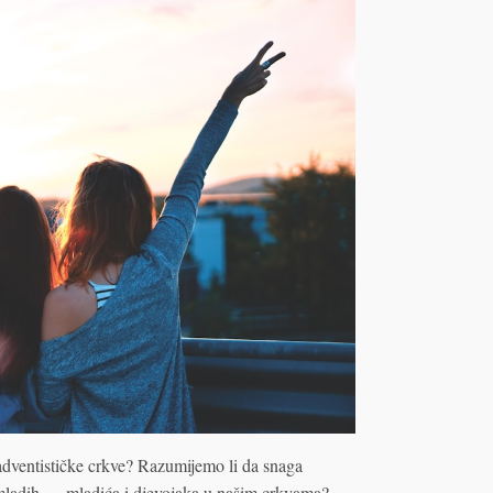
dventističke crkve? Razumijemo li da snaga
e mladih — mladića i djevojaka u našim crkvama?