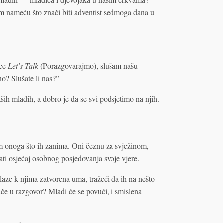
 im nameću što znači biti adventist sedmoga dana u
ice
Let’s Talk
(Porazgovarajmo), slušam našu
no? Slušate li nas?”
ih mladih, a dobro je da se svi podsjetimo na njih.
jem onoga što ih zanima. Oni čeznu za svježinom,
ijati osjećaj osobnog posjedovanja svoje vjere.
laze k njima zatvorena uma, tražeći da ih na nešto
uče u razgovor? Mladi će se povući, i smislena