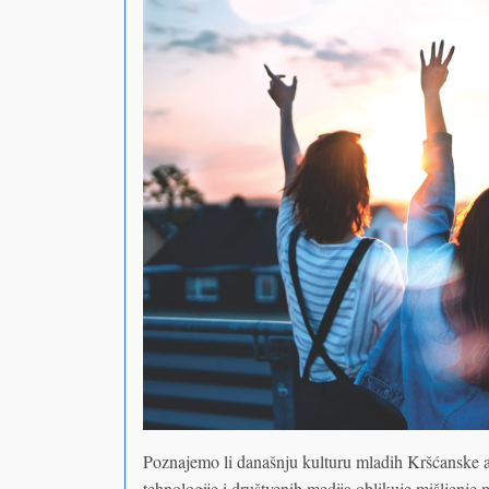
Poznajemo li današnju kulturu mladih Kršćanske a
tehnologije i društvenih medija oblikuje mišljenj