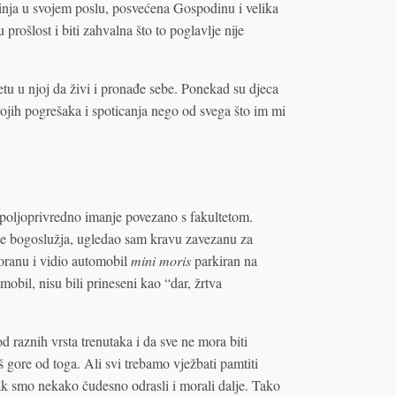
kinja u svojem poslu, posvećena Gospodinu i velika
rošlost i biti zahvalna što to poglavlje nije
u u njoj da živi i pronađe sebe. Ponekad su djeca
svojih pogrešaka i spoticanja nego od svega što im mi
poljoprivredno imanje povezano s fakultetom.
je bogoslužja, ugledao sam kravu zavezanu za
ranu i vidio automobil
mini moris
parkiran na
omobil, nisu bili prineseni kao “dar, žrtva
od raznih vrsta trenutaka i da sve ne mora biti
 gore od toga. Ali svi trebamo vježbati pamtiti
k smo nekako čudesno odrasli i morali dalje. Tako