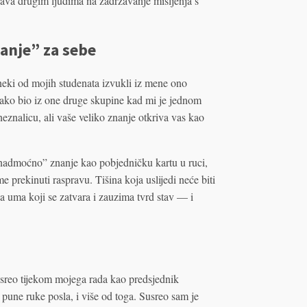
prava drugim ljudima na zadržavanje mišljenja s
nanje” za sebe
neki od mojih studenata izvukli iz mene ono
akako bio iz one druge skupine kad mi je jednom
znalicu, ali vaše veliko znanje otkriva vas kao
 “nadmoćno” znanje kao pobjedničku kartu u ruci,
 prekinuti raspravu. Tišina koja uslijedi neće biti
ija uma koji se zatvara i zauzima tvrd stav — i
sreo tijekom mojega rada kao predsjednik
une ruke posla, i više od toga. Susreo sam je