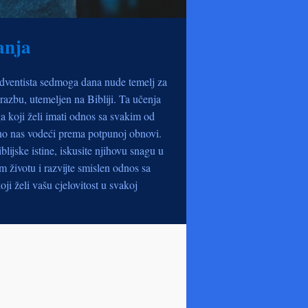
anja
dventista sedmoga dana nude temelj za
razbu, utemeljen na Bibliji. Ta učenja
a koji želi imati odnos sa svakim od
no nas vodeći prema potpunoj obnovi.
iblijske istine, iskusite njihovu snagu u
životu i razvijte smislen odnos sa
oji želi vašu cjelovitost u svakoj