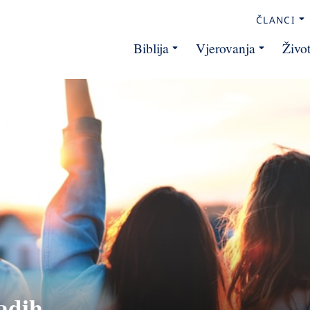
ČLANCI
Biblija
Vjerovanja
Živo
adih