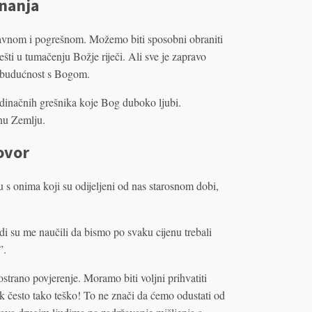
znanja
pravnom i pogrešnom. Možemo biti sposobni obraniti
ešti u tumačenju Božje riječi. Ali sve je zapravo
u budućnost s Bogom.
edinačnih grešnika koje Bog duboko ljubi.
enu Zemlju.
govor
 s onima koji su odijeljeni od nas starosnom dobi,
 su me naučili da bismo po svaku cijenu trebali
”.
trano povjerenje. Moramo biti voljni prihvatiti
ak često tako teško! To ne znači da ćemo odustati od