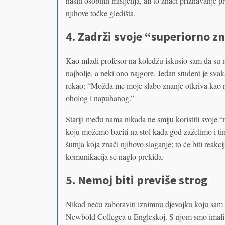
naših osobnih mišljenja, ali to znači priznavanje 
njihove točke gledišta.
4. Zadrži svoje “superiorno z
Kao mladi profesor na koledžu iskusio sam da su 
najbolje, a neki ono najgore. Jedan student je sv
rekao: “Možda me moje slabo znanje otkriva kao ne
oholog i napuhanog.”
Stariji među nama nikada ne smiju koristiti svoje
koju možemo baciti na stol kada god zaželimo i time
šutnja koja znači njihovo slaganje; to će biti reakc
komunikacija se naglo prekida.
5. Nemoj biti previše strog
Nikad neću zaboraviti iznimnu djevojku koju sam 
Newbold Collegea u Engleskoj. S njom smo imali p