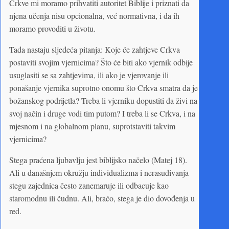
Crkve mi moramo prihvatiti autoritet Biblije i priznati da
njena učenja nisu opcionalna, već normativna, i da ih
moramo provoditi u životu.
Tada nastaju sljedeća pitanja: Koje će zahtjeve Crkva
postaviti svojim vjernicima? Što će biti ako vjernik odbije
usuglasiti se sa zahtjevima, ili ako je vjerovanje ili
ponašanje vjernika suprotno onomu što Crkva smatra da je
božanskog podrijetla? Treba li vjerniku dopustiti da živi na
svoj način i druge vodi tim putom? I treba li se Crkva, i na
mjesnom i na globalnom planu, suprotstaviti takvim
vjernicima?
Stega praćena ljubavlju jest biblijsko načelo (Matej 18).
Ali u današnjem okružju individualizma i nerasuđivanja
stegu zajednica često zanemaruje ili odbacuje kao
staromodnu ili čudnu. Ali, braćo, stega je dio dovođenja u
red.