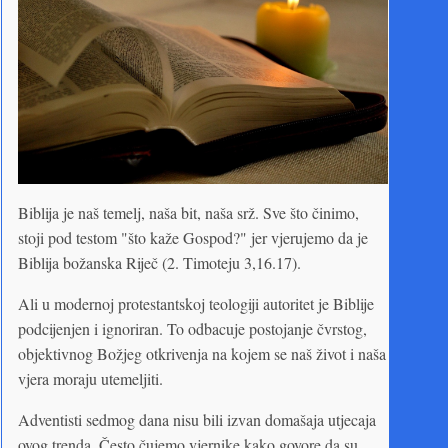
Biblija je naš temelj, naša bit, naša srž. Sve što činimo,
stoji pod testom "što kaže Gospod?" jer vjerujemo da je
Biblija božanska Riječ (2. Timoteju 3,16.17).
Ali u modernoj protestantskoj teologiji autoritet je Biblije
podcijenjen i ignoriran. To odbacuje postojanje čvrstog,
objektivnog Božjeg otkrivenja na kojem se naš život i naša
vjera moraju utemeljiti.
Adventisti sedmog dana nisu bili izvan domašaja utjecaja
ovog trenda. Često čujemo vjernike kako govore da su