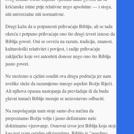
kršćanske istine prije relativne nego apsolutne — i stoga,
niti univerzalne niti normativne.
Drugi kažu da u potpunosti prihvaćaju Bibliju, ali se tada
okreću i potpuno prihvaćaju ono što drugi izvori iznose da
Biblija govori. Oni se osvrću na razum, tradiciju, znanost,
kulturološki relativitet i povijest, i radije prihvaćaju
zaključke koje ovi autoriteti donose nego ono što Biblija
jasno govori.
Ne možemo u cjelini osuditi ova druga područja jer nam
uvelike služe da razumijemo mnoge aspekte Božje Riječi.
Ali njihova opasna nastojanja da prevladaju ili da budu
glavni tumači Biblije moraju se neizostavno odbaciti.
Na raspolaganju nam stoje samo dva načina da
prepoznamo Božju volju i jasno definiramo naše
doktrinarno vjerovanje. Osnovni izvor jest Biblija koja stoji
kao test svim ostalim otkrivenjima. Biblija je "posebno