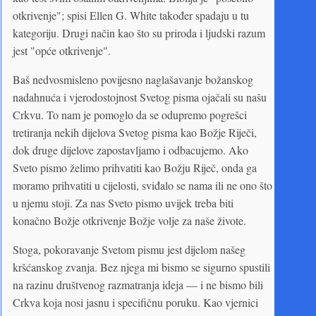
otkrivenje"; spisi Ellen G. White također spadaju u tu
kategoriju. Drugi način kao što su priroda i ljudski razum
jest "opće otkrivenje".
Baš nedvosmisleno povijesno naglašavanje božanskog
nadahnuća i vjerodostojnost Svetog pisma ojačali su našu
Crkvu. To nam je pomoglo da se odupremo pogrešci
tretiranja nekih dijelova Svetog pisma kao Božje Riječi,
dok druge dijelove zapostavljamo i odbacujemo. Ako
Sveto pismo želimo prihvatiti kao Božju Riječ, onda ga
moramo prihvatiti u cijelosti, sviđalo se nama ili ne ono što
u njemu stoji. Za nas Sveto pismo uvijek treba biti
konačno Božje otkrivenje Božje volje za naše živote.
Stoga, pokoravanje Svetom pismu jest dijelom našeg
kršćanskog zvanja. Bez njega mi bismo se sigurno spustili
na razinu društvenog razmatranja ideja — i ne bismo bili
Crkva koja nosi jasnu i specifičnu poruku. Kao vjernici