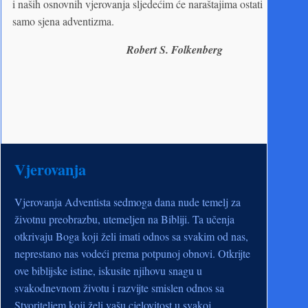
i naših osnovnih vjerovanja sljedećim će naraštajima ostati
samo sjena adventizma.
Robert S. Folkenberg
Vjerovanja
Vjerovanja Adventista sedmoga dana nude temelj za
životnu preobrazbu, utemeljen na Bibliji. Ta učenja
otkrivaju Boga koji želi imati odnos sa svakim od nas,
neprestano nas vodeći prema potpunoj obnovi. Otkrijte
ove biblijske istine, iskusite njihovu snagu u
svakodnevnom životu i razvijte smislen odnos sa
Stvoriteljem koji želi vašu cjelovitost u svakoj