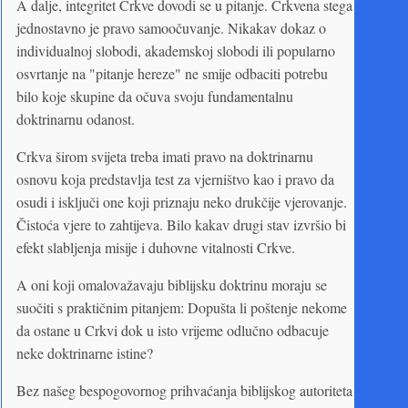
A dalje, integritet Crkve dovodi se u pitanje. Crkvena stega
jednostavno je pravo samoočuvanje. Nikakav dokaz o
individualnoj slobodi, akademskoj slobodi ili popularno
osvrtanje na "pitanje hereze" ne smije odbaciti potrebu
bilo koje skupine da očuva svoju fundamentalnu
doktrinarnu odanost.
Crkva širom svijeta treba imati pravo na doktrinarnu
osnovu koja predstavlja test za vjerništvo kao i pravo da
osudi i isključi one koji priznaju neko drukčije vjerovanje.
Čistoća vjere to zahtijeva. Bilo kakav drugi stav izvršio bi
efekt slabljenja misije i duhovne vitalnosti Crkve.
A oni koji omalovažavaju biblijsku doktrinu moraju se
suočiti s praktičnim pitanjem: Dopušta li poštenje nekome
da ostane u Crkvi dok u isto vrijeme odlučno odbacuje
neke doktrinarne istine?
Bez našeg bespogovornog prihvaćanja biblijskog autoriteta